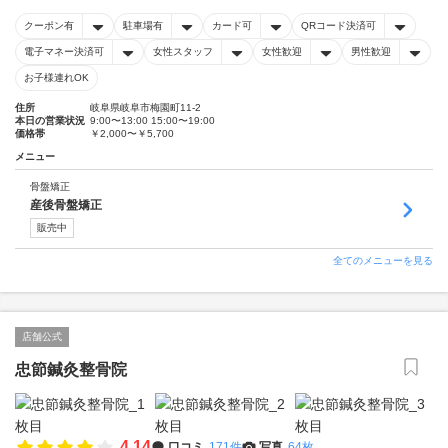
クーポン有
駐車場有
カード可
QRコード決済可
電子マネー決済可
女性スタッフ
女性歓迎
男性歓迎
お子様連れOK
住所
岐阜県岐阜市梅園町11-2
本日の営業状況
9:00〜13:00 15:00〜19:00
価格帯
￥2,000〜￥5,700
メニュー
骨盤矯正
産後骨盤矯正
販売中
全てのメニューを見る
店舗公式
忠節鍼灸整骨院
4.14
口コミ
171件
写真
64枚