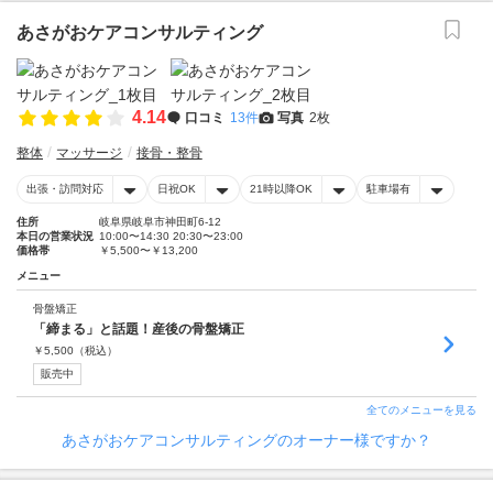
あさがおケアコンサルティング
4.14
口コミ
13件
写真
2枚
整体
マッサージ
接骨・整骨
出張・訪問対応
日祝OK
21時以降OK
駐車場有
住所
岐阜県岐阜市神田町6-12
本日の営業状況
10:00〜14:30 20:30〜23:00
価格帯
￥5,500〜￥13,200
メニュー
骨盤矯正
「締まる」と話題！産後の骨盤矯正
￥
5,500
（税込）
販売中
全てのメニューを見る
あさがおケアコンサルティングのオーナー様ですか？