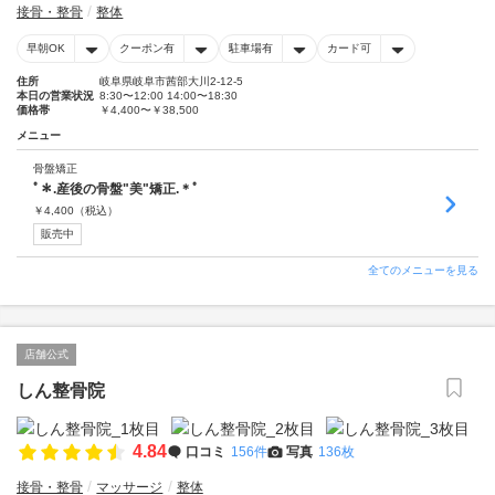
接骨・整骨
整体
早朝OK
クーポン有
駐車場有
カード可
住所
岐阜県岐阜市茜部大川2-12-5
本日の営業状況
8:30〜12:00 14:00〜18:30
価格帯
￥4,400〜￥38,500
メニュー
骨盤矯正
ﾟ＊.産後の骨盤"美"矯正.＊ﾟ
￥
4,400
（税込）
販売中
全てのメニューを見る
店舗公式
しん整骨院
4.84
口コミ
156件
写真
136枚
接骨・整骨
マッサージ
整体