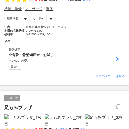
接骨・整骨
マッサージ
整体
駐車場有
カード可
住所
岐阜県岐阜市島栄町１丁目３３
本日の営業状況
9:00〜13:00
価格帯
￥1,500〜￥5,400
メニュー
骨盤矯正
☆背骨・骨盤矯正☆ お試し
￥
5,400
（税込）
販売中
全てのメニューを見る
店舗公式
足もみプラザ