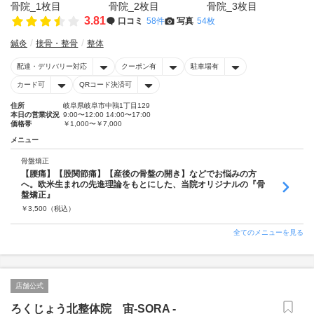
3.81
口コミ
58件
写真
54枚
鍼灸
接骨・整骨
整体
配達・デリバリー対応
クーポン有
駐車場有
カード可
QRコード決済可
住所
岐阜県岐阜市中鶉1丁目129
本日の営業状況
9:00〜12:00 14:00〜17:00
価格帯
￥1,000〜￥7,000
メニュー
骨盤矯正
【腰痛】【股関節痛】【産後の骨盤の開き】などでお悩みの方
へ。欧米生まれの先進理論をもとにした、当院オリジナルの『骨
盤矯正』
￥
3,500
（税込）
全てのメニューを見る
店舗公式
ろくじょう北整体院 宙-SORA -