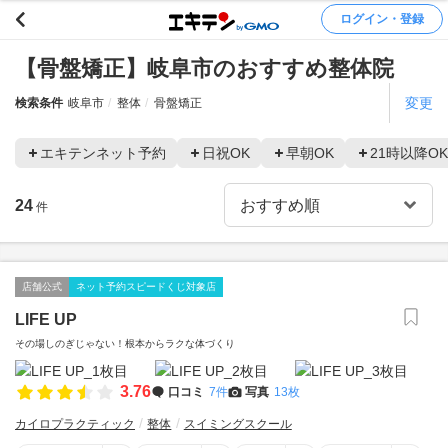
ログイン・登録
【骨盤矯正】岐阜市のおすすめ整体院
変更
検索条件
岐阜市
整体
骨盤矯正
エキテンネット予約
日祝OK
早朝OK
21時以降OK
24
件
店舗公式
ネット予約スピードくじ対象店
LIFE UP
その場しのぎじゃない！根本からラクな体づくり
3.76
口コミ
7件
写真
13枚
カイロプラクティック
整体
スイミングスクール