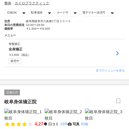
整体
カイロプラクティック
日祝OK
駐車場有
カード可
電子マネー決済可
住所
岐阜県岐阜市六条東2丁目２０ー５
本日の営業状況
10:00〜18:00
価格帯
￥1,300〜￥8,000
メニュー
骨盤矯正
全身矯正
￥
3,600
（税込）
販売中
全てのメニューを見る
店舗公式
岐阜身体矯正院
4.27
口コミ
23件
写真
92枚