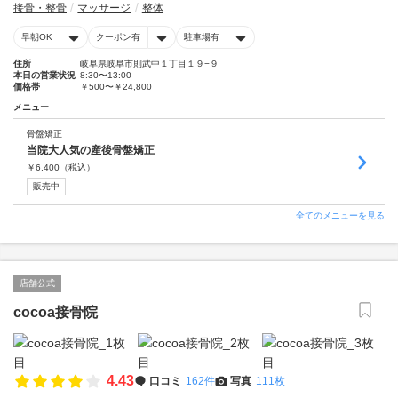
接骨・整骨
マッサージ
整体
早朝OK
クーポン有
駐車場有
住所
岐阜県岐阜市則武中１丁目１９−９
本日の営業状況
8:30〜13:00
価格帯
￥500〜￥24,800
メニュー
骨盤矯正
当院大人気の産後骨盤矯正
￥
6,400
（税込）
販売中
全てのメニューを見る
店舗公式
cocoa接骨院
4.43
口コミ
162件
写真
111枚