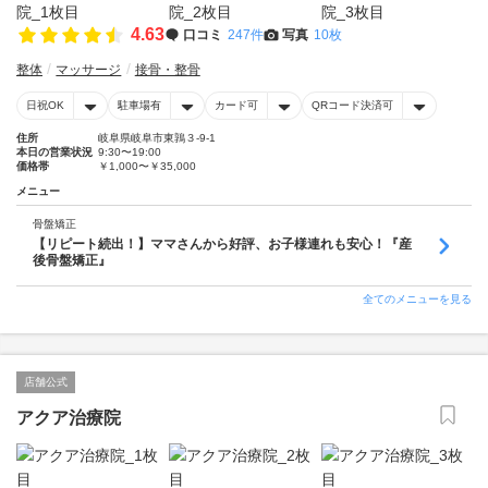
4.63
口コミ
247件
写真
10枚
整体
マッサージ
接骨・整骨
日祝OK
駐車場有
カード可
QRコード決済可
住所
岐阜県岐阜市東鶉３-9-1
本日の営業状況
9:30〜19:00
価格帯
￥1,000〜￥35,000
メニュー
骨盤矯正
【リピート続出！】ママさんから好評、お子様連れも安心！『産
後骨盤矯正』
全てのメニューを見る
店舗公式
アクア治療院