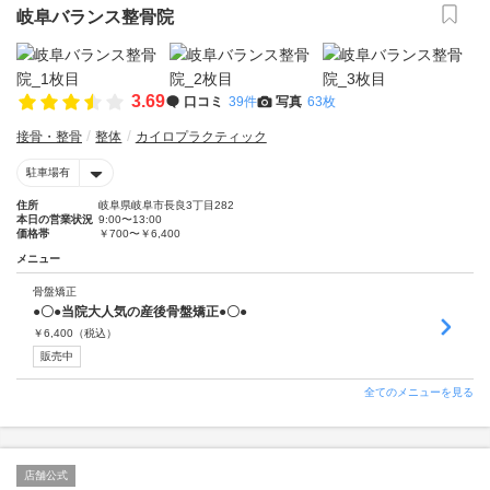
岐阜バランス整骨院
3.69
口コミ
39件
写真
63枚
接骨・整骨
整体
カイロプラクティック
駐車場有
住所
岐阜県岐阜市長良3丁目282
本日の営業状況
9:00〜13:00
価格帯
￥700〜￥6,400
メニュー
骨盤矯正
●〇●当院大人気の産後骨盤矯正●〇●
￥
6,400
（税込）
販売中
全てのメニューを見る
店舗公式