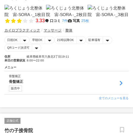
3.33
口コミ
7件
写真
25枚
カイロプラクティック
マッサージ
整体
日祝OK
早朝OK
21時以降OK
駐車場有
QRコード決済可
住所
岐阜県岐阜市六条北3丁目19-11
本日の営業状況
8:00〜22:00
メニュー
骨盤矯正
骨盤矯正
販売中
全てのメニューを見る
店舗公式
竹の子接骨院