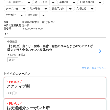
出張・訪問対応
ネット予約
早朝OK
21時以降OK
クーポン有
駐車場有
完全予約制
女性歓迎
男性歓迎
無料体験
住所
岐阜県岐阜市北一色1丁目21-1
本日の営業状況
定休日
価格帯
￥5,000〜￥6,000
メニュー
骨盤矯正
【予約用】肩こり・腰痛・猫背・骨盤の歪みをまとめてケア！呼
吸まで整う全身バランス整体50分
￥
5,000
（税込）
販売中
全てのメニューを見る
おすすめのクーポン
PickUp
アクティブ割
500円OFF
PickUp
お友達紹介クーポン👩🧑