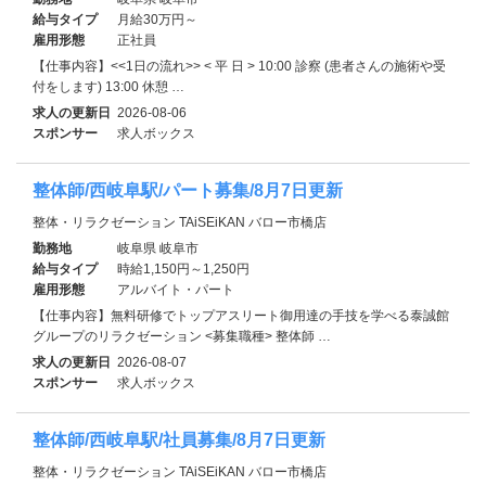
給与タイプ
月給30万円～
雇用形態
正社員
【仕事内容】<<1日の流れ>> < 平 日 > 10:00 診察 (患者さんの施術や受
付をします) 13:00 休憩 …
求人の更新日
2026-08-06
スポンサー
求人ボックス
整体師/西岐阜駅/パート募集/8月7日更新
整体・リラクゼーション TAiSEiKAN バロー市橋店
勤務地
岐阜県 岐阜市
給与タイプ
時給1,150円～1,250円
雇用形態
アルバイト・パート
【仕事内容】無料研修でトップアスリート御用達の手技を学べる泰誠館
グループのリラクゼーション <募集職種> 整体師 …
求人の更新日
2026-08-07
スポンサー
求人ボックス
整体師/西岐阜駅/社員募集/8月7日更新
整体・リラクゼーション TAiSEiKAN バロー市橋店