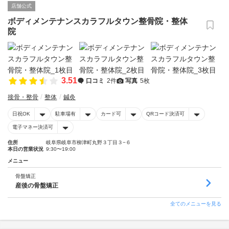
店舗公式
ボディメンテナンスカラフルタウン整骨院・整体
院
3.51
口コミ
2件
写真
5枚
接骨・整骨
整体
鍼灸
日祝OK
駐車場有
カード可
QRコード決済可
電子マネー決済可
住所
岐阜県岐阜市柳津町丸野３丁目３−６
本日の営業状況
9:30〜19:00
メニュー
骨盤矯正
産後の骨盤矯正
全てのメニューを見る