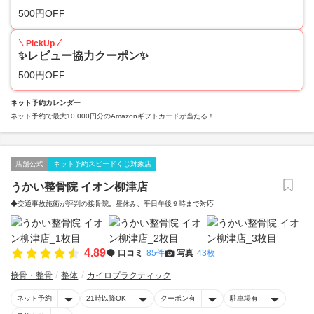
500円OFF
PickUp
✨レビュー協力クーポン✨
500円OFF
ネット予約カレンダー
ネット予約で最大10,000円分のAmazonギフトカードが当たる！
店舗公式
ネット予約スピードくじ対象店
うかい整骨院 イオン柳津店
◆交通事故施術が評判の接骨院。昼休み、平日午後９時まで対応
4.89
口コミ
85件
写真
43枚
接骨・整骨
整体
カイロプラクティック
ネット予約
21時以降OK
クーポン有
駐車場有