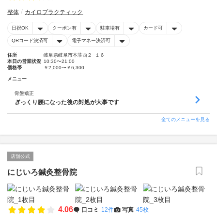
整体
カイロプラクティック
日祝OK
クーポン有
駐車場有
カード可
QRコード決済可
電子マネー決済可
住所
岐阜県岐阜市本荘西２−１６
本日の営業状況
10:30〜21:00
価格帯
￥2,000〜￥6,300
メニュー
骨盤矯正
ぎっくり腰になった後の対処が大事です
全てのメニューを見る
店舗公式
にじいろ鍼灸整骨院
4.06
口コミ
12件
写真
45枚