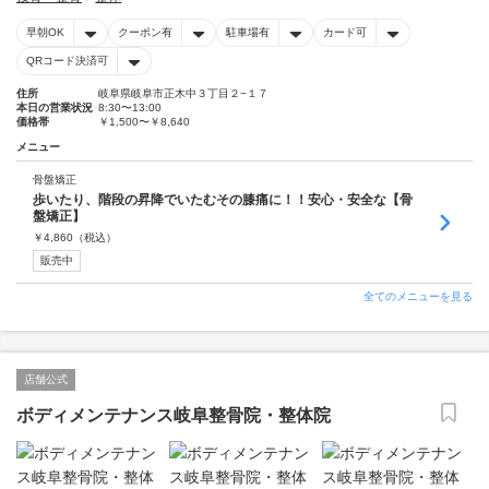
早朝OK
クーポン有
駐車場有
カード可
QRコード決済可
住所
岐阜県岐阜市正木中３丁目２−１７
本日の営業状況
8:30〜13:00
価格帯
￥1,500〜￥8,640
メニュー
骨盤矯正
歩いたり、階段の昇降でいたむその膝痛に！！安心・安全な【骨
盤矯正】
￥
4,860
（税込）
販売中
全てのメニューを見る
店舗公式
ボディメンテナンス岐阜整骨院・整体院