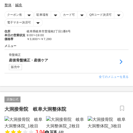
整体
鍼灸
クーポン有
駐車場有
カード可
QRコード決済可
電子マネー決済可
住所
岐阜県岐阜市萱場南2丁目1番8号
本日の営業状況
9:00〜19:00
価格帯
￥3,800〜￥7,280
メニュー
骨盤矯正
産後骨盤矯正・産後ケア
販売中
全てのメニューを見る
店舗公式
大洞接骨院 岐阜大洞整体院
3.04
写真
4枚