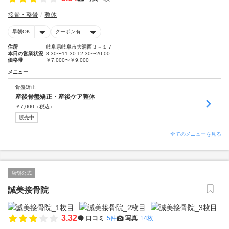
接骨・整骨
整体
早朝OK
クーポン有
住所
岐阜県岐阜市大洞西３－１７
本日の営業状況
8:30〜11:30 12:30〜20:00
価格帯
￥7,000〜￥9,000
メニュー
骨盤矯正
産後骨盤矯正・産後ケア整体
￥
7,000
（税込）
販売中
全てのメニューを見る
店舗公式
誠美接骨院
3.32
口コミ
5件
写真
14枚