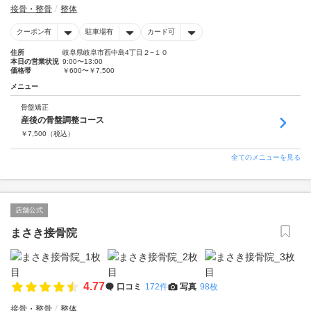
接骨・整骨
整体
クーポン有
駐車場有
カード可
住所
岐阜県岐阜市西中島4丁目２−１０
本日の営業状況
9:00〜13:00
価格帯
￥600〜￥7,500
メニュー
骨盤矯正
産後の骨盤調整コース
￥
7,500
（税込）
全てのメニューを見る
店舗公式
まさき接骨院
4.77
口コミ
172件
写真
98枚
接骨・整骨
整体