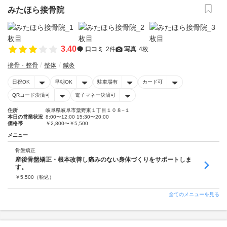
みたほら接骨院
3.40
口コミ
2件
写真
4枚
接骨・整骨
整体
鍼灸
日祝OK
早朝OK
駐車場有
カード可
QRコード決済可
電子マネー決済可
住所
岐阜県岐阜市粟野東１丁目１０８−１
本日の営業状況
8:00〜12:00 15:30〜20:00
価格帯
￥2,800〜￥5,500
メニュー
骨盤矯正
産後骨盤矯正・根本改善し痛みのない身体づくりをサポートしま
す。
￥
5,500
（税込）
全てのメニューを見る