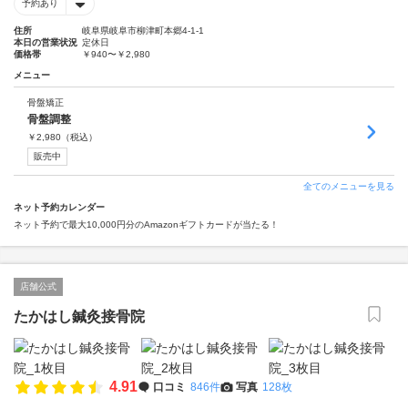
予約あり
住所
岐阜県岐阜市柳津町本郷4-1-1
本日の営業状況
定休日
価格帯
￥940〜￥2,980
メニュー
骨盤矯正
骨盤調整
￥
2,980
（税込）
販売中
全てのメニューを見る
ネット予約カレンダー
ネット予約で最大10,000円分のAmazonギフトカードが当たる！
店舗公式
たかはし鍼灸接骨院
4.91
口コミ
846件
写真
128枚