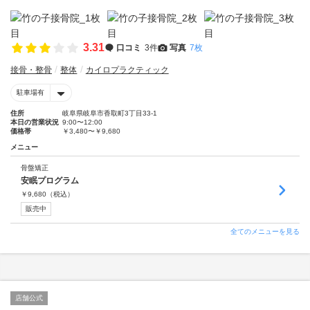
3.31
口コミ
3件
写真
7枚
接骨・整骨
整体
カイロプラクティック
駐車場有
住所
岐阜県岐阜市香取町3丁目33-1
本日の営業状況
9:00〜12:00
価格帯
￥3,480〜￥9,680
メニュー
骨盤矯正
安眠プログラム
￥
9,680
（税込）
販売中
全てのメニューを見る
店舗公式