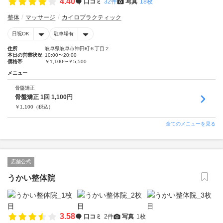
4.40
口コミ
32件
写真
18枚
整体
マッサージ
カイロプラクティック
日祝OK
駐車場有
住所
岐阜県岐阜市神田町６丁目２
本日の営業状況
10:00〜20:00
価格帯
￥1,100〜￥5,500
メニュー
骨盤矯正
骨盤矯正 1回 1,100円
￥
1,100
（税込）
全てのメニューを見る
店舗公式
うかい整体院
3.58
口コミ
2件
写真
1枚