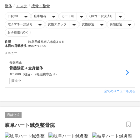
整体
エステ
接骨・整骨
日祝OK
駐車場有
カード可
QRコード決済可
電子マネー決済可
女性スタッフ
女性歓迎
男性歓迎
お子様連れOK
住所
岐阜県岐阜市六条南3-4-6
本日の営業状況
9:00〜18:00
メニュー
骨盤矯正
骨盤矯正＋全身整体
￥
5,000
（税込）
（軽減税率あり）
販売中
全てのメニューを見る
店舗公式
岐阜ハート鍼灸整骨院