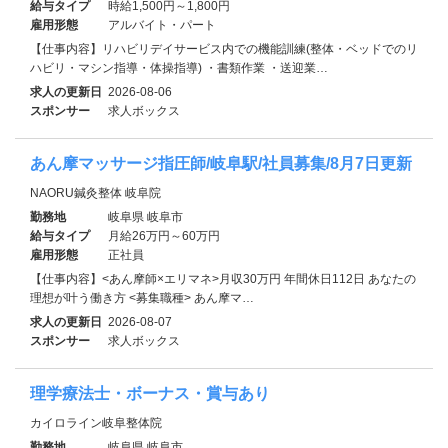
給与タイプ
時給1,500円～1,800円
雇用形態
アルバイト・パート
【仕事内容】リハビリデイサービス内での機能訓練(整体・ベッドでのリ
ハビリ・マシン指導・体操指導) ・書類作業 ・送迎業…
求人の更新日
2026-08-06
スポンサー
求人ボックス
あん摩マッサージ指圧師/岐阜駅/社員募集/8月7日更新
NAORU鍼灸整体 岐阜院
勤務地
岐阜県 岐阜市
給与タイプ
月給26万円～60万円
雇用形態
正社員
【仕事内容】<あん摩師×エリマネ>月収30万円 年間休日112日 あなたの
理想が叶う働き方 <募集職種> あん摩マ…
求人の更新日
2026-08-07
スポンサー
求人ボックス
理学療法士・ボーナス・賞与あり
カイロライン岐阜整体院
勤務地
岐阜県 岐阜市