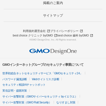
掲載のご案内
サイトマップ
利用規約
運営会社
プライバシーポリシー
best choice クリニック byGMO
best choice 歯科 byGMO
©GMO DesignOne, Inc. All Rights reserved.
GMOインターネットグループのセキュリティ事業について
世界初総合ネットセキュリティサービス「GMOセキュリティ24」
パスワード漏洩診断
Webサイトリスク診断
セキュリティ相談AIチャットボット
実在証明・盗聴対策
サイバー攻撃対策（GMOサイバーセキュリティ byイエラエ）
サイバー攻撃対策（GMO Flatt Security）
なりすまし対策