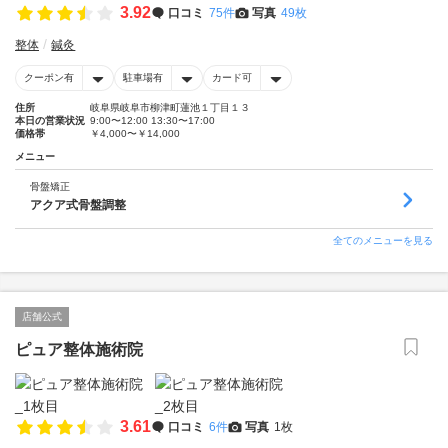
3.92
口コミ
75件
写真
49枚
整体
鍼灸
クーポン有
駐車場有
カード可
住所
岐阜県岐阜市柳津町蓮池１丁目１３
本日の営業状況
9:00〜12:00 13:30〜17:00
価格帯
￥4,000〜￥14,000
メニュー
骨盤矯正
アクア式骨盤調整
全てのメニューを見る
店舗公式
ピュア整体施術院
3.61
口コミ
6件
写真
1枚