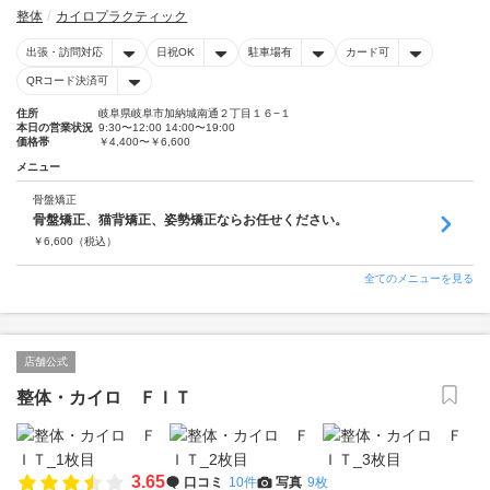
整体
カイロプラクティック
出張・訪問対応
日祝OK
駐車場有
カード可
QRコード決済可
住所
岐阜県岐阜市加納城南通２丁目１６−１
本日の営業状況
9:30〜12:00 14:00〜19:00
価格帯
￥4,400〜￥6,600
メニュー
骨盤矯正
骨盤矯正、猫背矯正、姿勢矯正ならお任せください。
￥
6,600
（税込）
全てのメニューを見る
店舗公式
整体・カイロ ＦＩＴ
3.65
口コミ
10件
写真
9枚