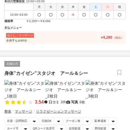
本日の営業状況
10:00〜23:00
月
火
水
木
金
土
日
祝
10:00~23:00
休
価格帯
￥2,205〜￥9,094
主なメニュー
ほぐし・マッサージ
6,280
￥
（税込）
全身手もみ90分
店舗公式
身体”カイゼン”スタジオ アール＆シー
3.54
口コミ
3件
写真
6枚
整体
マッサージ
リラクゼーションマッサージ
出張・訪問対応
日祝OK
クーポン有
駐車場有
カード可
QRコード決済可
女性歓迎
男性歓迎