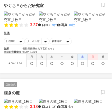
やぐち＊からだ研究室
3.37
口コミ
9件
写真
10枚
整体
日祝OK
クーポン有
駐車場有
住所
長野県長野市大字富竹470-2
本日の営業状況
9:00〜18:00
月
火
水
木
金
土
日
祝
9:00~18:00
店舗公式
煌きの癒
3.18
口コミ
1件
写真
6枚