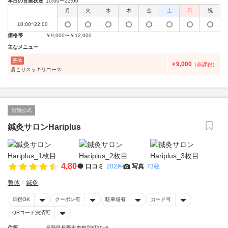
本日の営業状況
10:00〜22:00
月
火
水
木
金
土
日
祝
10:00~22:00
価格帯
￥9,000〜￥12,000
主なメニュー
整体
9,000
￥
（非課税）
肩こりスッキリコース
店舗公式
鍼灸サロンHariplus
4.80
口コミ
202件
写真
73枚
整体
鍼灸
日祝OK
クーポン有
駐車場有
カード可
QRコード決済可
住所
長野県長野市東鶴賀町39−5