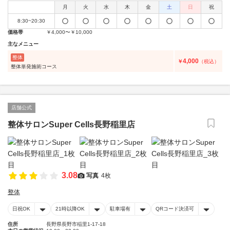
月
火
水
木
金
土
日
祝
8:30~20:30
価格帯
￥4,000〜￥10,000
主なメニュー
整体
4,000
￥
（税込）
整体単発施術コース
店舗公式
整体サロンSuper Cells長野稲里店
3.08
写真
4枚
整体
日祝OK
21時以降OK
駐車場有
QRコード決済可
住所
長野県長野市稲里1-17-18