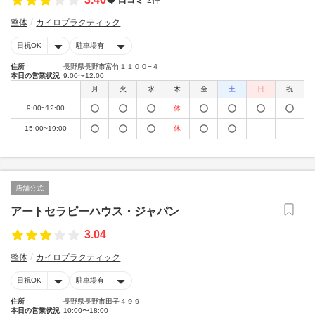
整体
カイロプラクティック
日祝OK
駐車場有
住所
長野県長野市富竹１１００−４
本日の営業状況
9:00〜12:00
月
火
水
木
金
土
日
祝
9:00~12:00
休
15:00~19:00
休
店舗公式
アートセラピーハウス・ジャパン
3.04
整体
カイロプラクティック
日祝OK
駐車場有
住所
長野県長野市田子４９９
本日の営業状況
10:00〜18:00