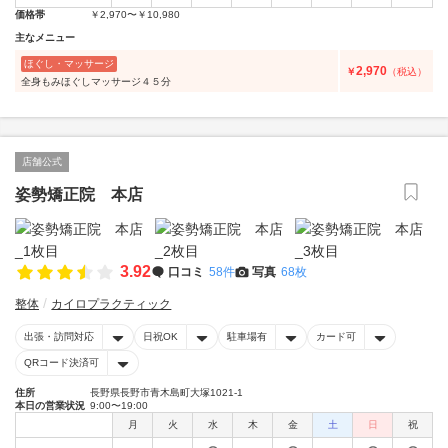
価格帯
￥2,970〜￥10,980
主なメニュー
ほぐし・マッサージ
2,970
￥
（税込）
全身もみほぐしマッサージ４５分
店舗公式
姿勢矯正院 本店
3.92
口コミ
58件
写真
68枚
整体
カイロプラクティック
出張・訪問対応
日祝OK
駐車場有
カード可
QRコード決済可
住所
長野県長野市青木島町大塚1021-1
本日の営業状況
9:00〜19:00
月
火
水
木
金
土
日
祝