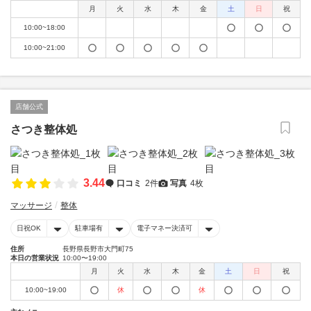
月
火
水
木
金
土
日
祝
10:00~18:00
10:00~21:00
店舗公式
さつき整体処
3.44
口コミ
2件
写真
4枚
マッサージ
整体
日祝OK
駐車場有
電子マネー決済可
住所
長野県長野市大門町75
本日の営業状況
10:00〜19:00
月
火
水
木
金
土
日
祝
10:00~19:00
休
休