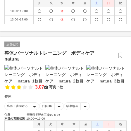
月
火
水
木
金
土
日
祝
10:00~12:00
休
13:00~17:00
休
店舗公式
整体.パーソナルトレーニング ボディケア
natura
3.07
写真
5枚
整体
出張・訪問対応
日祝OK
駐車場有
住所
長野県長野市三輪10-6-36
本日の営業状況
10:00〜19:00
月
火
水
木
金
土
日
祝