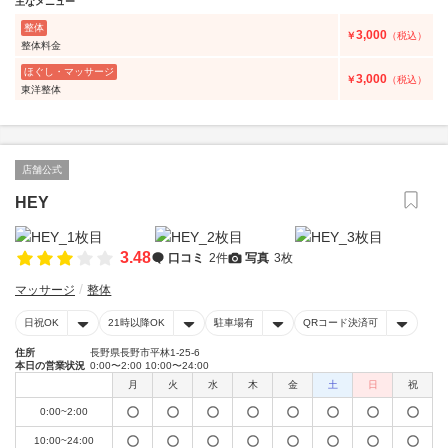
主なメニュー
整体
3,000
￥
（税込）
整体料金
ほぐし・マッサージ
3,000
￥
（税込）
東洋整体
店舗公式
HEY
3.48
口コミ
2件
写真
3枚
マッサージ
整体
日祝OK
21時以降OK
駐車場有
QRコード決済可
住所
長野県長野市平林1-25-6
本日の営業状況
0:00〜2:00 10:00〜24:00
月
火
水
木
金
土
日
祝
0:00~2:00
10:00~24:00