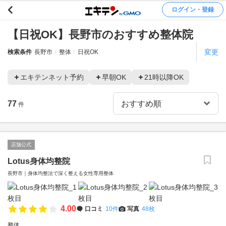
ログイン・登録
【日祝OK】長野市のおすすめ整体院
変更
検索条件
長野市
整体
日祝OK
エキテンネット予約
早朝OK
21時以降OK
77
件
店舗公式
Lotus身体均整院
長野市｜身体均整法で深く整える女性専用整体
4.00
口コミ
10件
写真
48枚
整体