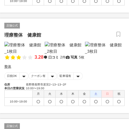
10:00~19:00
店舗公式
理療整体 健康館
3.28
口コミ
2件
写真
5枚
整体
日祝OK
クーポン有
駐車場有
住所
長野県長野市若宮2−13−13−2F
本日の営業状況
10:00〜19:00
月
火
水
木
金
土
日
祝
10:00~19:00
店舗公式