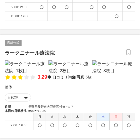
9:00~21:00
15:00~19:00
店舗公式
ラークニナール療法院
3.29
口コミ
1件
写真
5枚
整体
日祝OK
住所
長野県長野市大豆島西沖８−１７
本日の営業状況
9:00〜19:30
月
火
水
木
金
土
日
祝
9:00~19:30