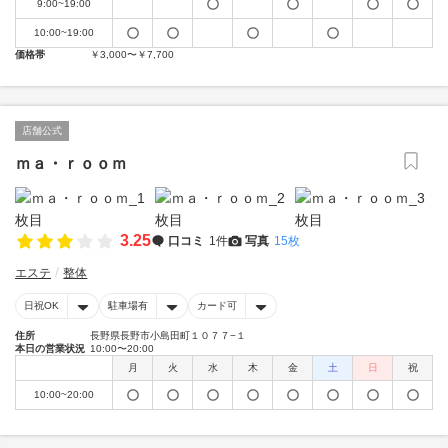
9:00~19:00
10:00~19:00
価格帯
￥3,000〜￥7,700
店舗公式
ｍａ・ｒｏｏｍ
3.25
口コミ
1件
写真
15枚
エステ
整体
日祝OK
駐車場有
カード可
住所
長野県長野市小島田町１０７７−１
本日の営業状況
10:00〜20:00
月
火
水
木
金
土
日
祝
10:00~20:00