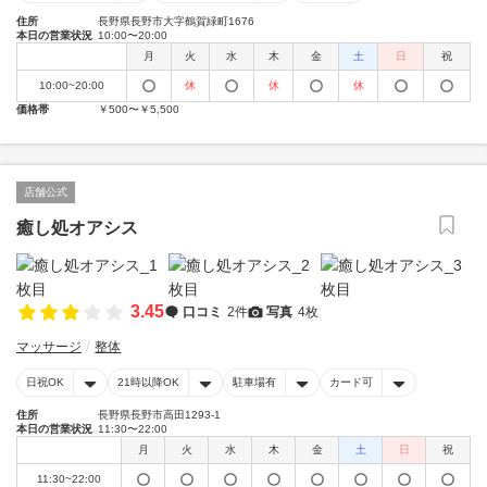
住所
長野県長野市大字鶴賀緑町1676
本日の営業状況
10:00〜20:00
月
火
水
木
金
土
日
祝
10:00~20:00
休
休
休
価格帯
￥500〜￥5,500
店舗公式
癒し処オアシス
3.45
口コミ
2件
写真
4枚
マッサージ
整体
日祝OK
21時以降OK
駐車場有
カード可
住所
長野県長野市高田1293-1
本日の営業状況
11:30〜22:00
月
火
水
木
金
土
日
祝
11:30~22:00