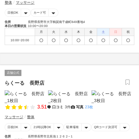
整体
マッサージ
日祝OK
カード可
住所
長野県長野市大字鶴賀南千歳町849番地4
本日の営業状況
10:00〜20:00
月
火
水
木
金
土
日
祝
10:00~20:00
店舗公式
らくーる 長野店
3.51
口コミ
3件
写真
23枚
マッサージ
整体
日祝OK
21時以降OK
駐車場有
QRコード決済可
住所
長野県長野市北長池１２６２−１