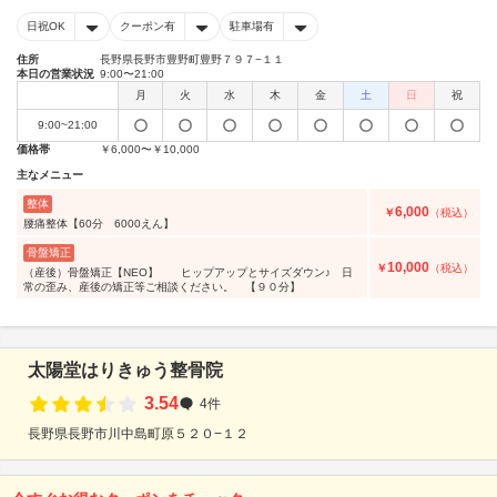
日祝OK
クーポン有
駐車場有
住所
長野県長野市豊野町豊野７９７−１１
本日の営業状況
9:00〜21:00
月
火
水
木
金
土
日
祝
9:00~21:00
価格帯
￥6,000〜￥10,000
主なメニュー
整体
6,000
￥
（税込）
腰痛整体【60分 6000えん】
骨盤矯正
10,000
￥
（税込）
（産後）骨盤矯正【NEO】 ヒップアップとサイズダウン♪ 日
常の歪み、産後の矯正等ご相談ください。 【９０分】
太陽堂はりきゅう整骨院
3.54
4件
長野県長野市川中島町原５２０−１２