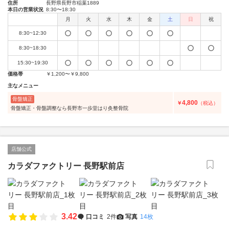
住所
長野県長野市稲葉1889
本日の営業状況
8:30〜18:30
月
火
水
木
金
土
日
祝
8:30~12:30
8:30~18:30
15:30~19:30
価格帯
￥1,200〜￥9,800
主なメニュー
骨盤矯正
4,800
￥
（税込）
骨盤矯正・骨盤調整なら長野市一歩堂はり灸整骨院
店舗公式
カラダファクトリー 長野駅前店
3.42
口コミ
2件
写真
14枚