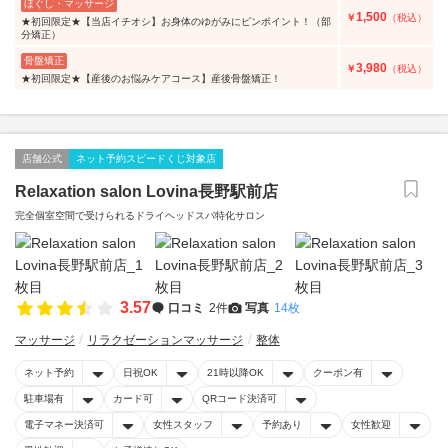
ほぐし・マッサージ
1,500
￥
（税込）
★初回限定★【当店イチオシ】お身体のゆがみにピンポイント！（部
分矯正）
骨盤矯正
3,980
￥
（税込）
★初回限定★【産後のお悩みケアコース】産後骨盤矯正！
店舗公式
ネット予約スピードくじ対象店
Relaxation salon Lovina長野駅前店
完全個室空間で受けられるドライヘッドスパ特化サロン
3.57
口コミ
2件
写真
14枚
マッサージ
リラクゼーションマッサージ
整体
ネット予約
日祝OK
21時以降OK
クーポン有
駐車場有
カード可
QRコード決済可
電子マネー決済可
女性スタッフ
予約あり
女性歓迎