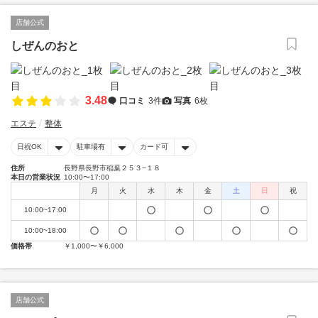
店舗公式
しぜんのおと
3.48
口コミ
3件
写真
6枚
エステ
整体
日祝OK
駐車場有
カード可
住所
長野県長野市稲葉２５３−１８
本日の営業状況
10:00〜17:00
月
火
水
木
金
土
日
祝
10:00~17:00
10:00~18:00
価格帯
￥1,000〜￥6,000
店舗公式