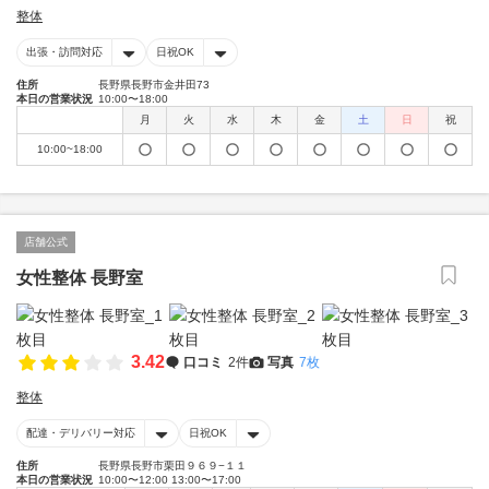
整体
出張・訪問対応
日祝OK
住所
長野県長野市金井田73
本日の営業状況
10:00〜18:00
月
火
水
木
金
土
日
祝
10:00~18:00
店舗公式
女性整体 長野室
3.42
口コミ
2件
写真
7枚
整体
配達・デリバリー対応
日祝OK
住所
長野県長野市栗田９６９−１１
本日の営業状況
10:00〜12:00 13:00〜17:00