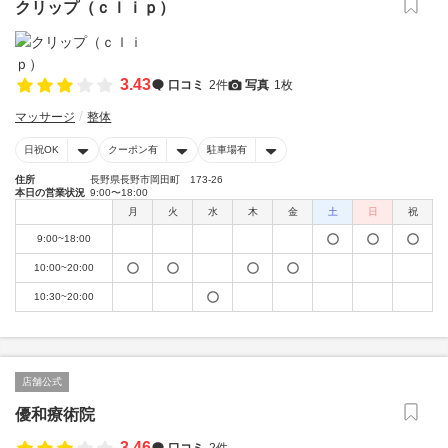
クリップ（ｃｌｉｐ）
3.43
口コミ
2件
写真
1枚
マッサージ
整体
日祝OK
クーポン有
駐車場有
住所
長野県長野市岡田町 173-26
本日の営業状況
9:00〜18:00
月
火
水
木
金
土
日
祝
9:00~18:00
10:00~20:00
10:30~20:00
店舗公式
優和療術院
3.46
口コミ
2件