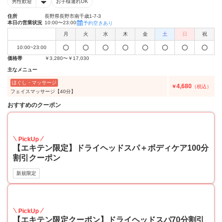
男性歓迎
お子様連れOK
住所
長野県長野市南千歳1-7-3
本日の営業状況
10:00〜23:00
予約空きあり
月
火
水
木
金
土
日
祝
10:00~23:00
価格帯
￥3,280〜￥17,030
主なメニュー
ほぐし・マッサージ
4,680
￥
（税込）
フェイスマッサージ【40分】
おすすめのクーポン
20
PickUp
【エキテン限定】ドライヘッドスパ＋ボディケア100分
割引クーポン
新規限定
20
PickUp
【エキテン限定クーポン】ドライヘッドスパ70分割引