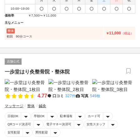
月
火
水
木
金
土
日
祝
10:00~19:00
価格帯
￥7,500〜￥11,000
主なメニュー
整体
11,000
￥
（税込）
初回 90分コース
店舗公式
一歩堂はり灸整骨院・整体院
4.77
口コミ
327件
写真
549枚
マッサージ
整体
鍼灸
日祝OK
早朝OK
駐車場有
カード可
QRコード決済可
電子マネー決済可
女性スタッフ
女性歓迎
男性歓迎