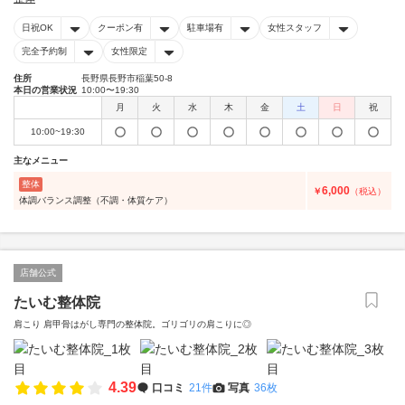
日祝OK
クーポン有
駐車場有
女性スタッフ
完全予約制
女性限定
住所
長野県長野市稲葉50-8
本日の営業状況
10:00〜19:30
月
火
水
木
金
土
日
祝
10:00~19:30
主なメニュー
整体
6,000
￥
（税込）
体調バランス調整（不調・体質ケア）
店舗公式
たいむ整体院
肩こり 肩甲骨はがし専門の整体院。ゴリゴリの肩こりに◎
4.39
口コミ
21件
写真
36枚