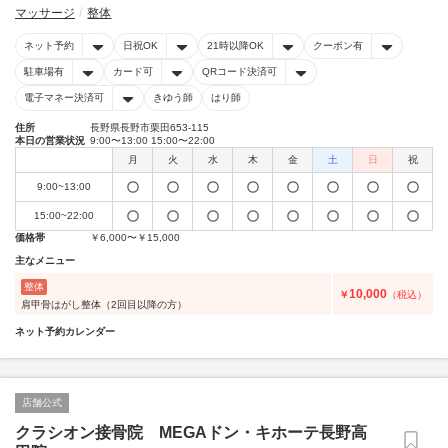
マッサージ
整体
ネット予約
日祝OK
21時以降OK
クーポン有
駐車場有
カード可
QRコード決済可
電子マネー決済可
きゆう師
はり師
住所
長野県長野市栗田653-115
本日の営業状況
9:00〜13:00 15:00〜22:00
月
火
水
木
金
土
日
祝
9:00~13:00
15:00~22:00
価格帯
￥6,000〜￥15,000
主なメニュー
整体
10,000
￥
（税込）
肩甲骨はがし整体（2回目以降の方）
ネット予約カレンダー
店舗公式
クラシオン接骨院 MEGAドン・キホーテ長野高