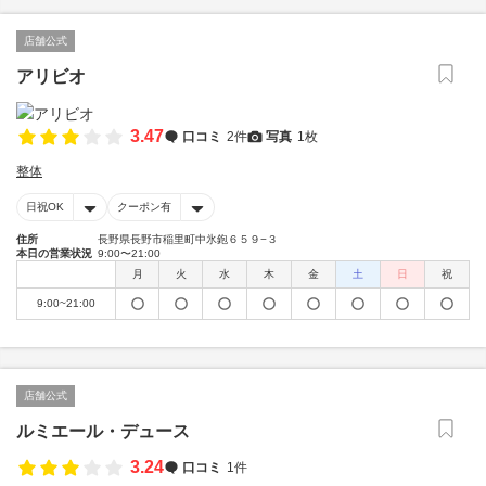
店舗公式
アリビオ
3.47
口コミ
2件
写真
1枚
整体
日祝OK
クーポン有
住所
長野県長野市稲里町中氷鉋６５９−３
本日の営業状況
9:00〜21:00
月
火
水
木
金
土
日
祝
9:00~21:00
店舗公式
ルミエール・デュース
3.24
口コミ
1件