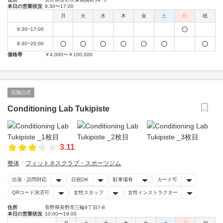
本日の営業状況
9:30〜17:00
月
火
水
木
金
土
日
祝
9:30~17:00
9:30~20:00
価格帯
￥4,000〜￥100,000
店舗公式
Conditioning Lab Tukipiste
3.11
整体
フィットネスクラブ・スポーツジム
出張・訪問対応
日祝OK
駐車場有
カード可
QRコード決済可
女性スタッフ
女性インストラクター
住所
長野県長野市三輪9丁目7-8
本日の営業状況
10:00〜19:00