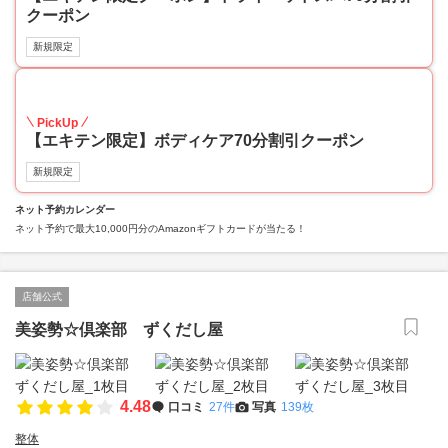
クーポン
新規限定
20
PickUp
【エキテン限定】ボディケア70分割引クーポン
新規限定
ネット予約カレンダー
ネット予約で最大10,000円分のAmazonギフトカードが当たる！
店舗公式
美姿勢☆倶楽部 ずくだし屋
4.48
口コミ
27件
写真
139枚
整体