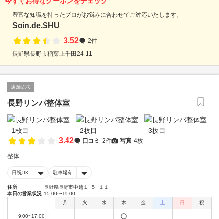
今すぐお得なクーポンをチェック
豊富な知識を持ったプロがお悩みに合わせてご対応いたします。
Soin.de.SHU
3.52
2件
長野県長野市稲葉上千田24-11
店舗公式
長野リンパ整体室
3.42
口コミ
2件
写真
4枚
整体
日祝OK
駐車場有
住所
長野県長野市中越１−５−１１
本日の営業状況
15:00〜19:00
月
火
水
木
金
土
日
祝
9:00~17:00