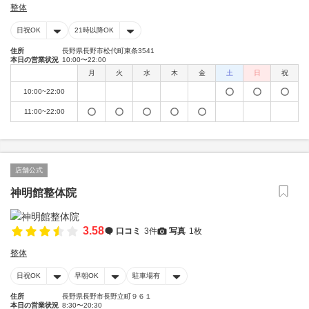
整体
日祝OK
21時以降OK
住所
長野県長野市松代町東条3541
本日の営業状況
10:00〜22:00
月
火
水
木
金
土
日
祝
10:00~22:00
11:00~22:00
店舗公式
神明館整体院
3.58
口コミ
3件
写真
1枚
整体
日祝OK
早朝OK
駐車場有
住所
長野県長野市長野立町９６１
本日の営業状況
8:30〜20:30