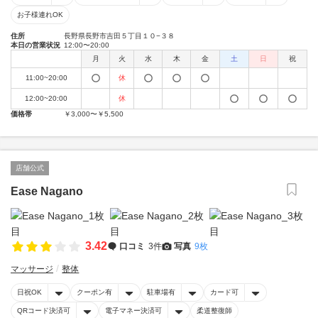
お子様連れOK
住所
長野県長野市吉田５丁目１０−３８
本日の営業状況
12:00〜20:00
月
火
水
木
金
土
日
祝
11:00~20:00
休
12:00~20:00
休
価格帯
￥3,000〜￥5,500
店舗公式
Ease Nagano
3.42
口コミ
3件
写真
9枚
マッサージ
整体
日祝OK
クーポン有
駐車場有
カード可
QRコード決済可
電子マネー決済可
柔道整復師