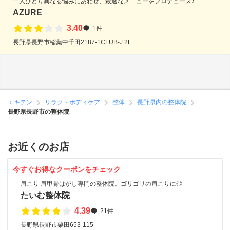
一人ひとり異なる悩みにあわせ、最適なメニューをプロデュース♪
AZURE
3.40
1件
長野県長野市稲葉中千田2187-1CLUB-J 2F
エキテン
リラク・ボディケア
整体
長野県内の整体院
長野県長野市の整体院
お近くのお店
今すぐお得なクーポンをチェック
肩こり 肩甲骨はがし専門の整体院。ゴリゴリの肩こりに◎
たいむ整体院
4.39
21件
長野県長野市栗田653-115