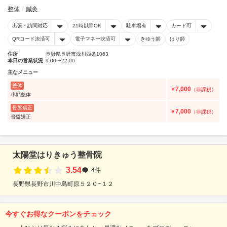
整体
鍼灸
出張・訪問対応
21時以降OK
駐車場有
カード可
QRコード決済可
電子マネー決済可
きゆう師
はり師
住所
長野県長野市浅川西条1063
本日の営業状況
9:00〜22:00
主なメニュー
整体
7,000
￥
（非課税）
小顔整体
骨盤矯正
7,000
￥
（非課税）
骨盤矯正
太陽堂はりきゅう整骨院
3.54
4件
長野県長野市川中島町原５２０−１２
今すぐお得なクーポンをチェック