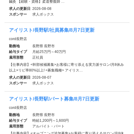
鍼灸 【経験・資格】柔道整復師 …
求人の更新日
2026-08-08
スポンサー
求人ボックス
アイリスト/長野駅/社員募集/8月7日更新
cord長野店
勤務地
長野県 長野市
給与タイプ
月給25万円～40万円
雇用形態
正社員
【仕事内容】<幹部候補募集>お客様に寄り添える実力派サロン/月8休み
以上×リピ率80%以上! <募集職種> アイリス…
求人の更新日
2026-08-07
スポンサー
求人ボックス
アイリスト/長野駅/パート募集/8月7日更新
cord長野店
勤務地
長野県 長野市
給与タイプ
時給1,200円～1,600円
雇用形態
アルバイト・パート
【仕事内容】<オープニング追加募集>お客様に寄り添えるサロン/月8休