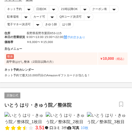
ネット予約
日祝OK
21時以降OK
クーポン有
駐車場有
カード可
QRコード決済可
電子マネー決済可
きゆう師
はり師
住所
長野県長野市栗田653-115
本日の営業状況
9:00〜13:00 15:00〜22:00
予約空きあり
価格帯
￥6,000〜￥15,000
主なメニュー
整体
10,000
￥
（税込）
肩甲骨はがし整体（2回目以降の方）
ネット予約カレンダー
ネット予約で最大10,000円分のAmazonギフトカードが当たる！
店舗公式
いとう はり・きゅう院／整体院
3.51
口コミ
3件
写真
10枚