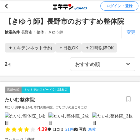
ログイン・登録
【きゆう師】長野市のおすすめ整体院
変更
検索条件
長野市
整体
きゆう師
エキテンネット予約
日祝OK
21時以降OK
2
件
店舗公式
ネット予約スピードくじ対象店
たいむ整体院
肩こり 肩甲骨はがし専門の整体院。ゴリゴリの肩こりに◎
4.39
口コミ
21件
写真
36枚
マッサージ
整体