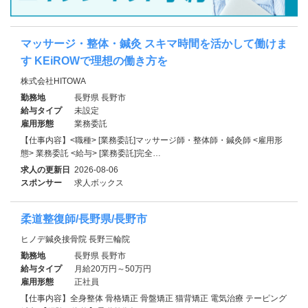
マッサージ・整体・鍼灸 スキマ時間を活かして働けま
す KEiROWで理想の働き方を
株式会社HITOWA
勤務地
長野県 長野市
給与タイプ
未設定
雇用形態
業務委託
【仕事内容】<職種> [業務委託]マッサージ師・整体師・鍼灸師 <雇用形
態> 業務委託 <給与> [業務委託]完全…
求人の更新日
2026-08-06
スポンサー
求人ボックス
柔道整復師/長野県/長野市
ヒノデ鍼灸接骨院 長野三輪院
勤務地
長野県 長野市
給与タイプ
月給20万円～50万円
雇用形態
正社員
【仕事内容】全身整体 骨格矯正 骨盤矯正 猫背矯正 電気治療 テーピング