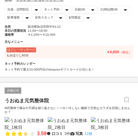
出張・訪問対応
ネット予約
日祝OK
21時以降OK
駐車場有
女性スタッフ
女性限定
住所
新潟県魚沼市田中53-12
本日の営業状況
11:00〜19:00
価格帯
￥2,200〜￥10,000
主なメニュー
ほぐし・マッサージ
4,000
￥
（税込）
もみほぐし60分
ネット予約カレンダー
ネット予約で最大10,000円分のAmazonギフトカードが当たる！
店舗公式
うおぬま元気整体院
M式整体で痛みや不調を繰り返さない！バキバキしない施術で元気なカラダを目指しません
か？
3.59
口コミ
3件
写真
12枚