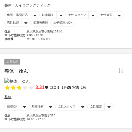
整体
カイロプラクティック
出張・訪問対応
駐車場有
女性スタッフ
女性歓迎
男性歓迎
柔道整復師
お子様連れOK
住所
新潟県魚沼市小出島1021-1
本日の営業状況
9:00〜12:30
価格帯
￥2,980〜￥6,050
店舗公式
整体 ゆん
3.31
口コミ
1件
写真
1枚
整体
日祝OK
駐車場有
女性スタッフ
女性限定
住所
新潟県魚沼市吉水315
本日の営業状況
10:00〜17:00