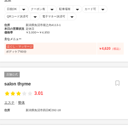
日祝OK
クーポン有
駐車場有
カード可
QRコード決済可
電子マネー決済可
住所
新潟県魚沼市堀之内4113-1
本日の営業状況
定休日
価格帯
￥3,000〜￥4,950
主なメニュー
ほぐし・マッサージ
4,620
￥
（税込）
ボディケア60分
店舗公式
salon thyme
3.01
エステ
整体
住所
新潟県魚沼市四日町292-18