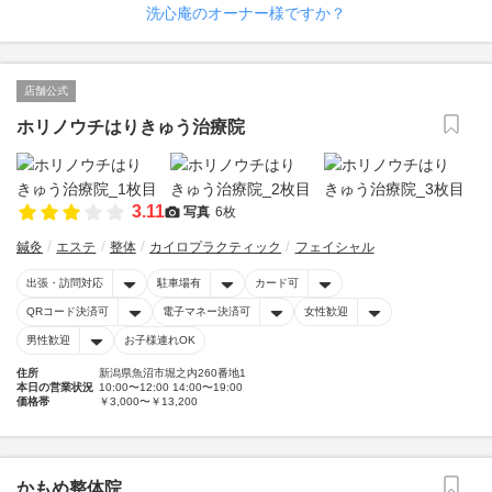
洗心庵のオーナー様ですか？
店舗公式
ホリノウチはりきゅう治療院
3.11
写真
6枚
鍼灸
エステ
整体
カイロプラクティック
フェイシャル
出張・訪問対応
駐車場有
カード可
QRコード決済可
電子マネー決済可
女性歓迎
男性歓迎
お子様連れOK
住所
新潟県魚沼市堀之内260番地1
本日の営業状況
10:00〜12:00 14:00〜19:00
価格帯
￥3,000〜￥13,200
かもめ整体院