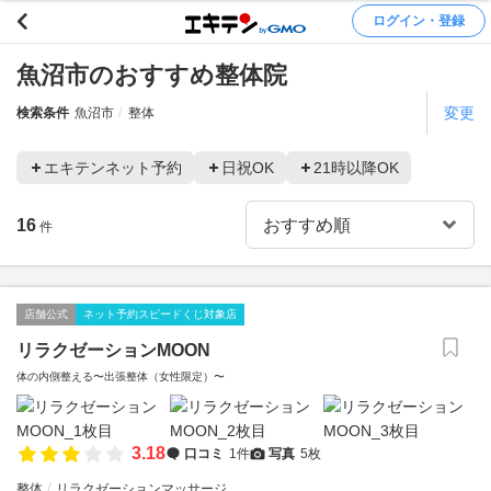
ログイン・登録
魚沼市のおすすめ整体院
変更
検索条件
魚沼市
整体
エキテンネット予約
日祝OK
21時以降OK
16
件
店舗公式
ネット予約スピードくじ対象店
リラクゼーションMOON
体の内側整える〜出張整体（女性限定）〜
3.18
口コミ
1件
写真
5枚
整体
リラクゼーションマッサージ