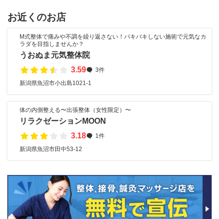
お近くのお店
M式整体で痛みや不調を繰り返さない！バキバキしない施術で元気なカ
ラダを目指しませんか？
うおぬま元気整体院
3.59
3件
新潟県魚沼市小出島1021-1
体の内側整える〜出張整体（女性限定）〜
リラクゼーションMOON
3.18
1件
新潟県魚沼市田中53-12