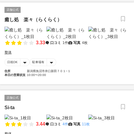
店舗公式
癒し処 楽々（らくらく）
3.33
口コミ
1件
写真
4枚
整体
日祝OK
駐車場有
住所
新潟県魚沼市井口新田７０１−１
本日の営業状況
10:00〜20:00
店舗公式
Si-ta
3.44
口コミ
4件
写真
11枚
整体