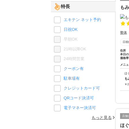
特長
も
エキテン ネット予約
日祝OK
整体
早朝OK
日祝
21時以降OK
住所
本日の
24時間営業
価格帯
メニュ
クーポン有
ほ
駐車場有
も
￥
2
クレジットカード可
QRコード決済可
電子マネー決済可
店舗
もっと見る
ほ