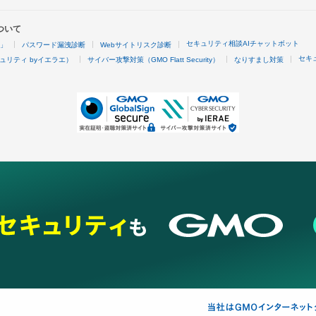
ついて
セキュリティ相談AIチャットボット
4」
パスワード漏洩診断
Webサイトリスク診断
セキ
ュリティ byイエラエ）
サイバー攻撃対策（GMO Flatt Security）
なりすまし対策