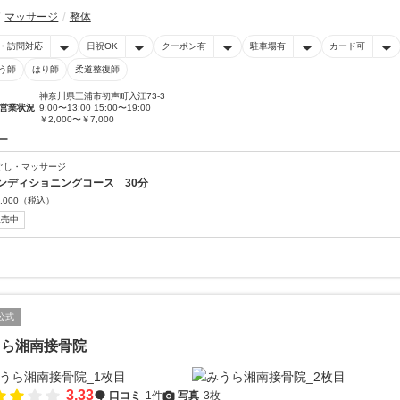
マッサージ
整体
・訪問対応
日祝OK
クーポン有
駐車場有
カード可
う師
はり師
柔道整復師
神奈川県三浦市初声町入江73-3
営業状況
9:00〜13:00 15:00〜19:00
￥2,000〜￥7,000
ー
ぐし・マッサージ
ンディショニングコース 30分
,000
（税込）
販売中
公式
うら湘南接骨院
3.33
口コミ
1件
写真
3枚