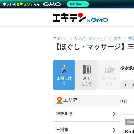
無料診断
エキテン
リラク・ボディケア
整体
神
【ほぐし・マッサージ】三
検索条
お店に行
来て
届けても
く
もらう
らう
エ
エリア
5
件
神奈川県
店舗
三浦市
Bod