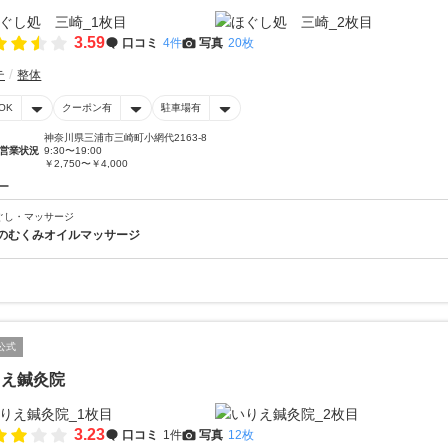
3.59
口コミ
4件
写真
20枚
テ
整体
OK
クーポン有
駐車場有
神奈川県三浦市三崎町小網代2163-8
営業状況
9:30〜19:00
￥2,750〜￥4,000
ー
ぐし・マッサージ
のむくみオイルマッサージ
公式
りえ鍼灸院
3.23
口コミ
1件
写真
12枚