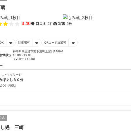
み蔵
3.40
口コミ
2件
写真
5枚
OK
駐車場有
QRコード決済可
神奈川県三浦市南下浦町上宮田1486-3
営業状況
10:00〜19:00
￥700〜￥6,000
ー
ぐし・マッサージ
みほぐし３０分
,000
（税込）
公式
ぐし処 三崎