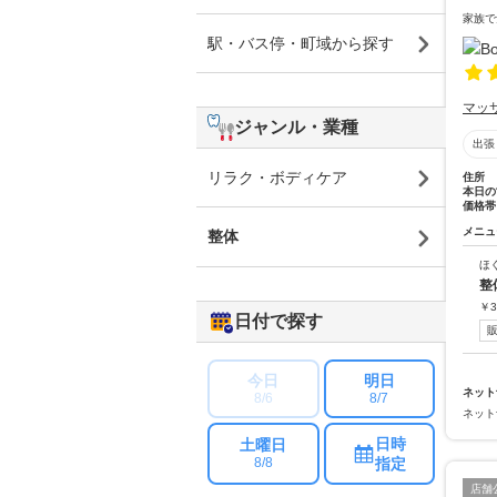
家族で
駅・バス停・町域から探す
マッ
ジャンル・業種
出張
リラク・ボディケア
住所
本日の
価格帯
メニュ
整体
ほ
整
￥
3
日付で探す
今日
明日
ネット
8/6
8/7
ネット
日時
土曜日
指定
8/8
店舗