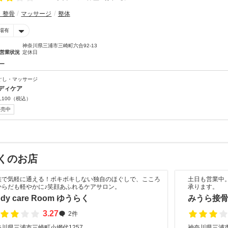
・整骨
マッサージ
整体
場有
神奈川県三浦市三崎町六合92-13
営業状況
定休日
ー
ぐし・マッサージ
ディケア
,100
（税込）
販売中
くのお店
族で気軽に通える！ボキボキしない独自のほぐしで、こころ
土日も営業中
からだも軽やかに♪笑顔あふれるケアサロン。
承ります。
dy care Room ゆうらく
みうら接
3.27
2件
奈川県三浦市三崎町小網代1257
神奈川県三浦