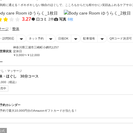
気軽に通える！ボキボキしない独自のほぐしで、こころもからだも軽やかに♪笑顔あふれるケアサロ
3.27
口コミ
2件
写真
8枚
サージ
整体
・訪問対応
ネット予約
日祝OK
駐車場有
QRコード決済可
神奈川県三浦市三崎町小網代1257
営業状況
定休日
￥3,000〜￥12,000
ー
ぐし・マッサージ
体・ほぐし 30分コース
,000
（税込）
販売中
予約カレンダー
予約で最大10,000円分のAmazonギフトカードが当たる！
公式