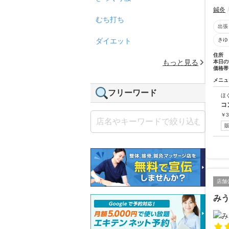
鍼灸
むち打ち
出張
ダイエット
きゆ
住所
もっと見る
本日の
価格帯
メニュ
フリーワード
ほ
コ
￥
3
店舗
み