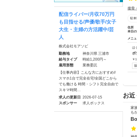
接骨
配信ライバー/月収70万円
駐車
も目指せる/声優/歌手/女子
住所
大生・主婦の方活躍中/芸
本日の
人
メニュ
株式会社モアソビ
ほ
ボ
勤務地
神奈川県 三浦市
給与タイプ
時給1,200円～
￥
1
雇用形態
業務委託
【仕事内容】こんな方におすすめ!/
スマホ1台で完全在宅!全国どこから
でも働ける 時間・シフト完全自由で
スキマ時間…
お近
求人の更新日
2026-07-15
スポンサー
求人ボックス
家
も
Bo
神