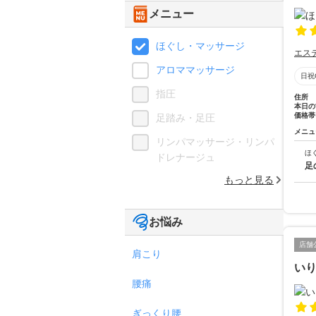
メニュー
ほぐし・マッサージ
エス
アロママッサージ
日祝
指圧
住所
本日の
価格帯
足踏み・足圧
メニュ
リンパマッサージ・リンパ
ほ
ドレナージュ
足
もっと見る
お悩み
店舗
肩こり
い
腰痛
ぎっくり腰