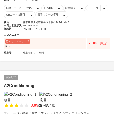
配達・デリバリー対応
日祝OK
駐車場有
カード可
QRコード決済可
電子マネー決済可
住所
神奈川県川崎市麻生区千代ケ丘4-21-143
本日の営業状況
10:00〜21:00
価格帯
￥5,000〜￥12,000
主なメニュー
ほぐし・マッサージ
5,000
￥
（税込）
60分
駐車場
駐車場あり （無料）
店舗公式
A2Conditioning
3.09
写真
1枚
マッサージ
整体
鍼灸
フィットネスクラブ・スポーツジム