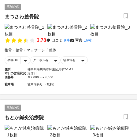
店舗公式
まつさわ整骨院
3.78
口コミ
9件
写真
16枚
接骨・整骨
マッサージ
整体
早朝OK
クーポン有
駐車場有
住所
神奈川県川崎市麻生区片平2-1-17
本日の営業状況
定休日
価格帯
￥2,000〜￥4,000
駐車場
駐車場あり （無料）
店舗公式
もとか鍼灸治療院