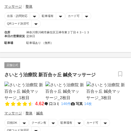
マッサージ
整体
出張・訪問対応
駐車場有
カード可
QRコード決済可
住所
神奈川県川崎市麻生区王禅寺東２丁目４３−１３
本日の営業状況
定休日
駐車場
駐車場あり （無料）
店舗公式
さいとう治療院 新百合ヶ丘 鍼灸マッサージ
4.62
口コミ
146件
写真
14枚
マッサージ
整体
鍼灸
日祝OK
クーポン有
駐車場有
カード可
QRコード決済可