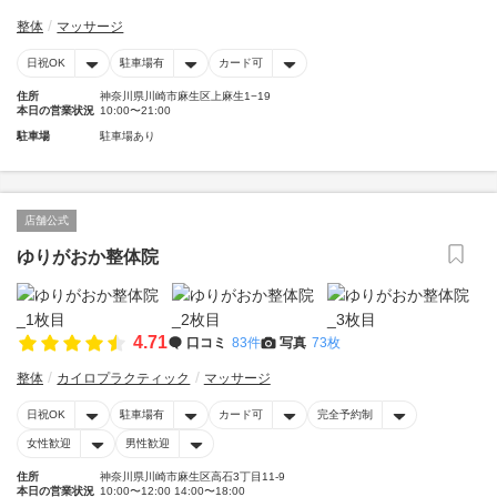
整体
マッサージ
日祝OK
駐車場有
カード可
住所
神奈川県川崎市麻生区上麻生1−19
本日の営業状況
10:00〜21:00
駐車場
駐車場あり
店舗公式
ゆりがおか整体院
4.71
口コミ
83件
写真
73枚
整体
カイロプラクティック
マッサージ
日祝OK
駐車場有
カード可
完全予約制
女性歓迎
男性歓迎
住所
神奈川県川崎市麻生区高石3丁目11-9
本日の営業状況
10:00〜12:00 14:00〜18:00