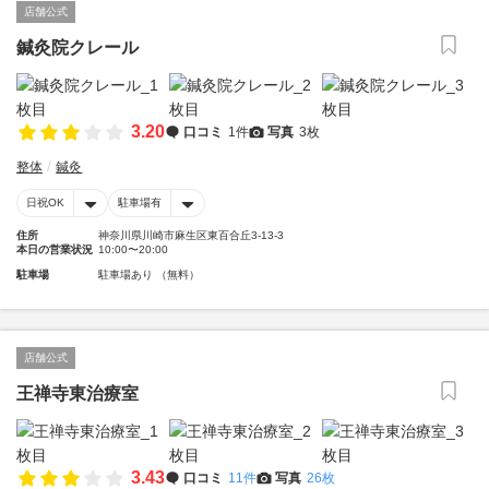
店舗公式
鍼灸院クレール
3.20
口コミ
1件
写真
3枚
整体
鍼灸
日祝OK
駐車場有
住所
神奈川県川崎市麻生区東百合丘3-13-3
本日の営業状況
10:00〜20:00
駐車場
駐車場あり （無料）
店舗公式
王禅寺東治療室
3.43
口コミ
11件
写真
26枚