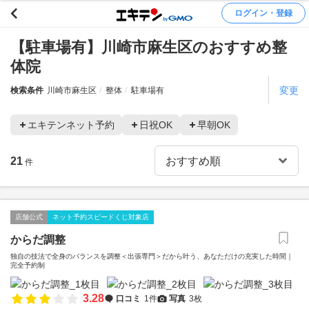
ログイン・登録
【駐車場有】川崎市麻生区のおすすめ整
体院
変更
検索条件
川崎市麻生区
整体
駐車場有
エキテンネット予約
日祝OK
早朝OK
21
件
店舗公式
ネット予約スピードくじ対象店
からだ調整
独自の技法で全身のバランスを調整＜出張専門＞だから叶う、あなただけの充実した時間｜
完全予約制
3.28
口コミ
1件
写真
3枚