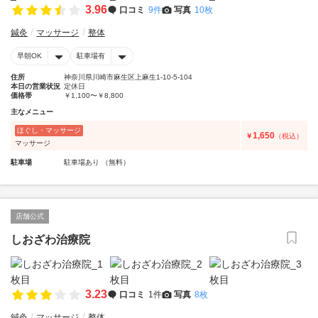
3.96
口コミ
9件
写真
10枚
鍼灸
マッサージ
整体
早朝OK
駐車場有
住所
神奈川県川崎市麻生区上麻生1-10-5-104
本日の営業状況
定休日
価格帯
￥1,100〜￥8,800
主なメニュー
ほぐし・マッサージ
1,650
￥
（税込）
マッサージ
駐車場
駐車場あり （無料）
店舗公式
しおざわ治療院
3.23
口コミ
1件
写真
8枚
鍼灸
マッサージ
整体