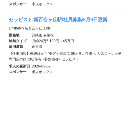
スポンサー
求人ボックス
セラピスト/新百合ヶ丘駅/社員募集/8月9日更新
Dr.stretch 新百合ヶ丘店/ds
勤務地
川崎市 麻生区
給与タイプ
月給24万6,100円～45万円
雇用形態
正社員
【仕事内容】未経験から“美容と健康”に関わるお仕事へ 人気ストレッチ
専門店の顔に!研修有 <募集職種> セラピスト…
求人の更新日
2026-08-09
スポンサー
求人ボックス