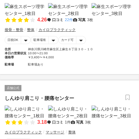
4.26
口コミ
22件
写真
3枚
接骨・整骨
整体
カイロプラクティック
日祝OK
駐車場有
カード可
住所
神奈川県川崎市麻生区上麻生６丁目３０－１０
本日の営業状況
10:00〜21:00
価格帯
￥3,400〜￥4,000
駐車場
駐車場あり
店舗公式
しんゆり肩こり・腰痛センター
3.18
口コミ
1件
写真
3枚
カイロプラクティック
マッサージ
整体