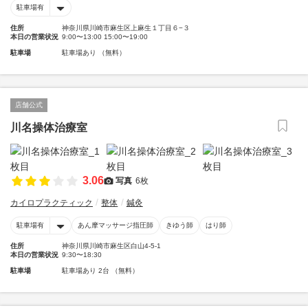
駐車場有
住所
神奈川県川崎市麻生区上麻生１丁目６−３
本日の営業状況
9:00〜13:00 15:00〜19:00
駐車場
駐車場あり （無料）
店舗公式
川名操体治療室
3.06
写真
6枚
カイロプラクティック
整体
鍼灸
駐車場有
あん摩マッサージ指圧師
きゆう師
はり師
住所
神奈川県川崎市麻生区白山4-5-1
本日の営業状況
9:30〜18:30
駐車場
駐車場あり 2台 （無料）