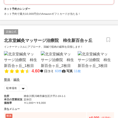
ネット予約カレンダー
ネット予約で最大10,000円分のAmazonギフトカードが当たる！
店舗公式
北京堂鍼灸マッサージ治療院 柿生新百合ヶ丘
インナーマッスルにアプローチ、深鍼で筋肉の緩和を目指します！
4.60
口コミ
63件
写真
11枚
整体
鍼灸
駐車場有
住所
神奈川県川崎市麻生区片平2-19-1-1
本日の営業状況
定休日
価格帯
￥1,000〜￥6,000
主なメニュー
整体
6,000
￥
（非課税）