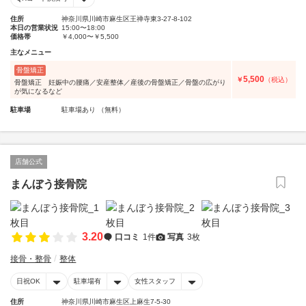
住所
神奈川県川崎市麻生区王禅寺東3-27-8-102
本日の営業状況
15:00〜18:00
価格帯
￥4,000〜￥5,500
主なメニュー
骨盤矯正
5,500
￥
（税込）
骨盤矯正 妊娠中の腰痛／安産整体／産後の骨盤矯正／骨盤の広がり
が気になるなど
駐車場
駐車場あり （無料）
店舗公式
まんぼう接骨院
3.20
口コミ
1件
写真
3枚
接骨・整骨
整体
日祝OK
駐車場有
女性スタッフ
住所
神奈川県川崎市麻生区上麻生7-5-30