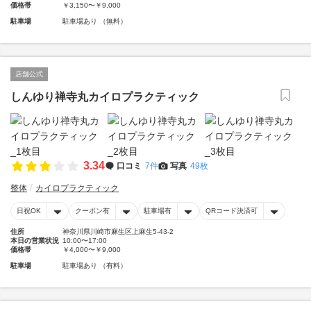
価格帯
￥3,150〜￥9,000
駐車場
駐車場あり （無料）
店舗公式
しんゆり禅寺丸カイロプラクティック
3.34
口コミ
7件
写真
49枚
整体
カイロプラクティック
日祝OK
クーポン有
駐車場有
QRコード決済可
住所
神奈川県川崎市麻生区上麻生5-43-2
本日の営業状況
10:00〜17:00
価格帯
￥4,000〜￥9,000
駐車場
駐車場あり （有料）