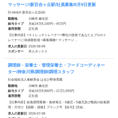
マッサージ/新百合ヶ丘駅/社員募集/8月9日更新
Dr.stretch 新百合ヶ丘店/ds
勤務地
川崎市 麻生区
給与タイプ
月給24万6,100円～45万円
雇用形態
正社員
【仕事内容】<ストレッチトレーナー>弊社の技術であなたもプロのト
レーナーに!未経験歓迎 <募集職種> マッサージ …
求人の更新日
2026-08-09
スポンサー
求人ボックス
調理師・栄養士・管理栄養士・フードコーディネー
ター/神奈川県/調理師/調理スタッフ
社会福祉法人春献美会 はるひ野保育園
勤務地
川崎市 麻生区
給与タイプ
月給18万9,984円～21万1,650円
雇用形態
正社員
【仕事内容】給食調理業務・食材発注・0歳児～5歳児及び職員の給食調
理・片付け 【経験・資格】ブランク可 【給与】[月給…
求人の更新日
2026-07-08