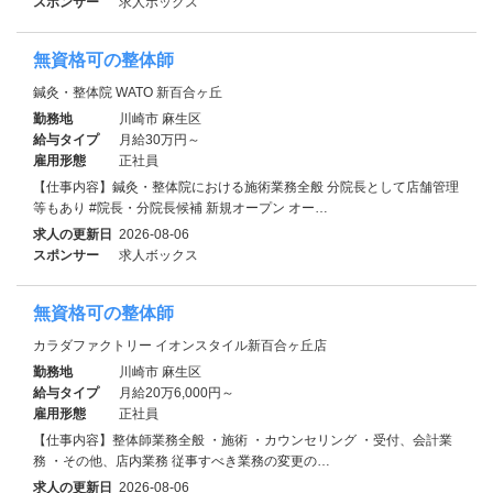
スポンサー
求人ボックス
無資格可の整体師
鍼灸・整体院 WATO 新百合ヶ丘
勤務地
川崎市 麻生区
給与タイプ
月給30万円～
雇用形態
正社員
【仕事内容】鍼灸・整体院における施術業務全般 分院長として店舗管理
等もあり #院長・分院長候補 新規オープン オー…
求人の更新日
2026-08-06
スポンサー
求人ボックス
無資格可の整体師
カラダファクトリー イオンスタイル新百合ヶ丘店
勤務地
川崎市 麻生区
給与タイプ
月給20万6,000円～
雇用形態
正社員
【仕事内容】整体師業務全般 ・施術 ・カウンセリング ・受付、会計業
務 ・その他、店内業務 従事すべき業務の変更の…
求人の更新日
2026-08-06