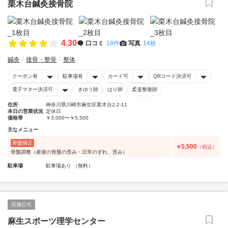
栗木台鍼灸接骨院
4.30
口コミ
18件
写真
14枚
鍼灸
接骨・整骨
整体
クーポン有
駐車場有
カード可
QRコード決済可
電子マネー決済可
きゆう師
はり師
柔道整復師
住所
神奈川県川崎市麻生区栗木台2-2-11
本日の営業状況
定休日
価格帯
￥3,000〜￥5,500
主なメニュー
骨盤矯正
5,500
￥
（税込）
骨盤調整（産後の骨盤の歪み・日常のずれ、歪み）
駐車場
駐車場あり （無料）
店舗公式
麻生スポーツ理学センター