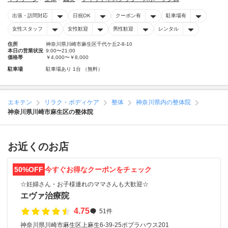
出張・訪問対応
日祝OK
クーポン有
駐車場有
女性スタッフ
女性歓迎
男性歓迎
レンタル
住所
神奈川県川崎市麻生区千代ケ丘2-8-10
本日の営業状況
9:00〜21:00
価格帯
￥4,000〜￥8,000
駐車場
駐車場あり 1台 （無料）
エキテン
リラク・ボディケア
整体
神奈川県内の整体院
神奈川県川崎市麻生区の整体院
お近くのお店
50%OFF
今すぐお得なクーポンをチェック
☆妊婦さん・お子様連れのママさんも大歓迎☆
エヴァ治療院
4.75
51件
神奈川県川崎市麻生区上麻生6-39-25ポプラハウス201