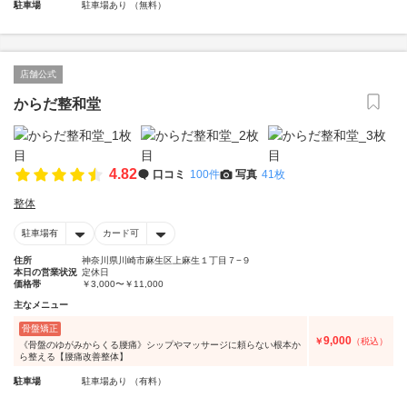
駐車場
駐車場あり （無料）
店舗公式
からだ整和堂
4.82
口コミ
100件
写真
41枚
整体
駐車場有
カード可
住所
神奈川県川崎市麻生区上麻生１丁目７−９
本日の営業状況
定休日
価格帯
￥3,000〜￥11,000
主なメニュー
骨盤矯正
9,000
￥
（税込）
《骨盤のゆがみからくる腰痛》シップやマッサージに頼らない根本か
ら整える【腰痛改善整体】
駐車場
駐車場あり （有料）