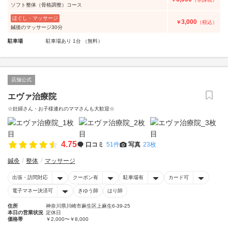
ソフト整体（骨格調整）コース
ほぐし・マッサージ
3,000
￥
（税込）
鍼後のマッサージ30分
駐車場
駐車場あり 1台 （無料）
店舗公式
エヴァ治療院
☆妊婦さん・お子様連れのママさんも大歓迎☆
4.75
口コミ
51件
写真
23枚
鍼灸
整体
マッサージ
出張・訪問対応
クーポン有
駐車場有
カード可
電子マネー決済可
きゆう師
はり師
住所
神奈川県川崎市麻生区上麻生6-39-25
本日の営業状況
定休日
価格帯
￥2,000〜￥8,000