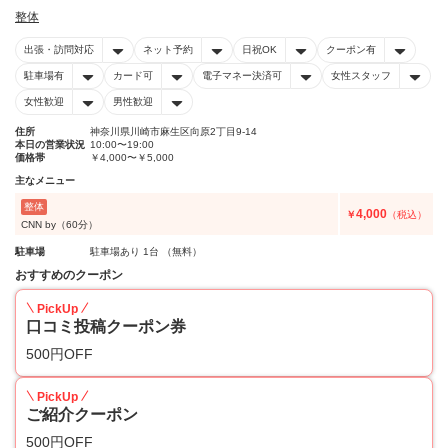
整体
出張・訪問対応
ネット予約
日祝OK
クーポン有
駐車場有
カード可
電子マネー決済可
女性スタッフ
女性歓迎
男性歓迎
住所
神奈川県川崎市麻生区向原2丁目9-14
本日の営業状況
10:00〜19:00
価格帯
￥4,000〜￥5,000
主なメニュー
整体
4,000
￥
（税込）
CNN by（60分）
駐車場
駐車場あり 1台 （無料）
おすすめのクーポン
PickUp
口コミ投稿クーポン券
500円OFF
PickUp
ご紹介クーポン
500円OFF