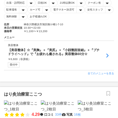
出張・訪問対応
日祝OK
21時以降OK
クーポン有
駐車場有
カード可
電子マネー決済可
女性スタッフ
無料体験
お子様連れOK
住所
神奈川県横浜市旭区鶴ケ峰1-7-10
本日の営業状況
10:30〜22:00
価格帯
￥1,100〜￥13,200
メニュー
美容整体
【美容整体】☆『美胸』＋『美尻』＋『小顔整顔首細』＋『プチ
ドライヘッド』で『お疲れも癒される』美容整体60分☆
￥
6,600
（非課税）
受付中
全てのメニューを見る
はり灸治療室ここつ
4.29
口コミ
33件
写真
16枚