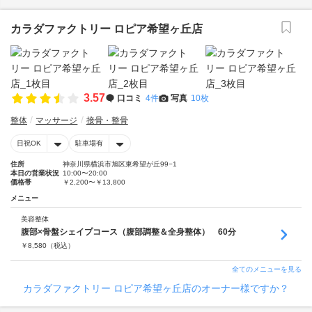
カラダファクトリー ロピア希望ヶ丘店
3.57
口コミ
4件
写真
10枚
整体
マッサージ
接骨・整骨
日祝OK
駐車場有
住所
神奈川県横浜市旭区東希望が丘99−1
本日の営業状況
10:00〜20:00
価格帯
￥2,200〜￥13,800
メニュー
美容整体
腹部×骨盤シェイプコース（腹部調整＆全身整体） 60分
￥
8,580
（税込）
全てのメニューを見る
カラダファクトリー ロピア希望ヶ丘店のオーナー様ですか？