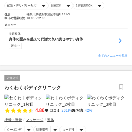
配達・デリバリー対応
日祝OK
21時以降OK
住所
神奈川県横浜市旭区本宿町131-3
本日の営業状況
10:00〜22:00
メニュー
美容整体
身体の歪みを整えて代謝の良い痩せやすい身体
販売中
全てのメニューを見る
店舗公式
わくわくボディクリニック
4.86
口コミ
261件
写真
42枚
接骨・整骨
マッサージ
整体
クーポン有
駐車場有
カード可