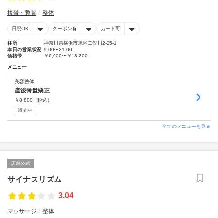
接骨・整骨
整体
日祝OK
クーポン有
カード可
住所
神奈川県横浜市旭区二俣川2-25-1
本日の営業状況
9:00〜21:00
価格帯
￥6,600〜￥13,200
メニュー
美容整体
産後骨盤矯正
￥
8,800
（税込）
販売中
全てのメニューを見る
店舗公式
サイナスリズム
3.04
マッサージ
整体