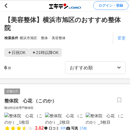
ログイン・登録
【美容整体】横浜市旭区のおすすめ整体
院
変更
検索条件
横浜市旭区
整体
美容整体
日祝OK
21時以降OK
6
件
店舗公式
整体院 心花 （このか）
難治性症状専門整体院
3.82
口コミ
8件
写真
15枚