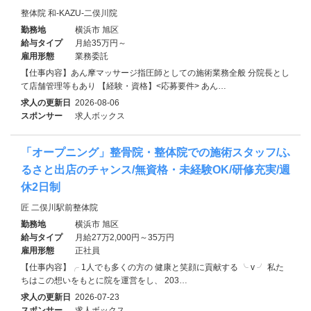
整体院 和-KAZU-二俣川院
勤務地
横浜市 旭区
給与タイプ
月給35万円～
雇用形態
業務委託
【仕事内容】あん摩マッサージ指圧師としての施術業務全般 分院長とし
て店舗管理等もあり 【経験・資格】<応募要件> あん…
求人の更新日
2026-08-06
スポンサー
求人ボックス
「オープニング」整骨院・整体院での施術スタッフ/ふ
るさと出店のチャンス/無資格・未経験OK/研修充実/週
休2日制
匠 二俣川駅前整体院
勤務地
横浜市 旭区
給与タイプ
月給27万2,000円～35万円
雇用形態
正社員
【仕事内容】╭ 1人でも多くの方の 健康と笑顔に貢献する ╰ v ╯ 私た
ちはこの想いをもとに院を運営をし、 203…
求人の更新日
2026-07-23
スポンサー
求人ボックス