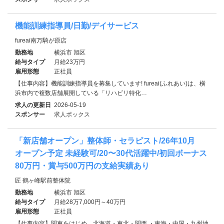
機能訓練指導員/日勤/デイサービス
fureai南万騎が原店
勤務地
横浜市 旭区
給与タイプ
月給23万円
雇用形態
正社員
【仕事内容】機能訓練指導員を募集しています! fureai(ふれあい)は、横
浜市内で複数店舗展開している「リハビリ特化…
求人の更新日
2026-05-19
スポンサー
求人ボックス
「新店舗オープン」整体師・セラピスト/26年10月
オープン予定 未経験可/20〜30代活躍中/初回ボーナス
80万円・賞与500万円の支給実績あり
匠 鶴ヶ峰駅前整体院
勤務地
横浜市 旭区
給与タイプ
月給28万7,000円～40万円
雇用形態
正社員
【仕事内容】関東をはじめ、北海道・東北・関西 ・東海・中国・九州地