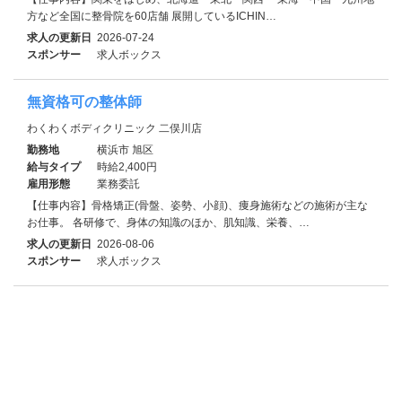
方など全国に整骨院を60店舗 展開しているICHIN…
求人の更新日
2026-07-24
スポンサー
求人ボックス
無資格可の整体師
わくわくボディクリニック 二俣川店
勤務地
横浜市 旭区
給与タイプ
時給2,400円
雇用形態
業務委託
【仕事内容】骨格矯正(骨盤、姿勢、小顔)、痩身施術などの施術が主な
お仕事。 各研修で、身体の知識のほか、肌知識、栄養、…
求人の更新日
2026-08-06
スポンサー
求人ボックス