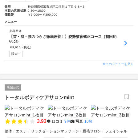
住所
神奈川県横浜市旭区二俣川１丁目６８−３
本日の営業状況
9:30〜18:00
価格帯
￥3,000〜￥300,000
メニュー
美容整体
【首・肩・腰のつらさ徹底改善！】姿勢猫背矯正コース（初回約
60分)
￥
9,610
（税込）
販売中
全てのメニューを見る
店舗公式
トータルボディケアサロンmint
3.93
口コミ
9件
写真
10枚
整体
エステ
リラクゼーションマッサージ
脱毛サロン
フェイシャル