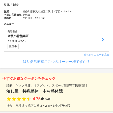
整体
鍼灸
住所
神奈川県横浜市旭区二俣川１丁目４５−５４
本日の営業状況
定休日
価格帯
￥2,160〜￥10,360
メニュー
美容整体
産後の骨盤矯正
￥
9,900
（税込）
販売中
全てのメニューを見る
はり灸治療室ここつのオーナー様ですか？
今すぐお得なクーポンをチェック
腰痛、ギックリ腰、オスグッド、スポーツ障害専門整体院！
治し屋 特殊整体 中村整体院
4.75
93件
神奈川県横浜市旭区白根３−２６−６中村整体院