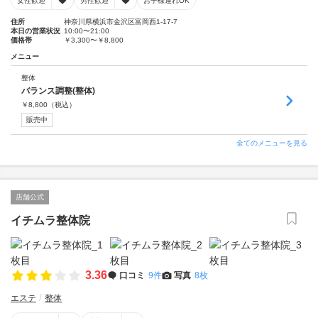
女性歓迎
男性歓迎
お子様連れOK
住所
神奈川県横浜市金沢区富岡西1-17-7
本日の営業状況
10:00〜21:00
価格帯
￥3,300〜￥8,800
メニュー
整体
バランス調整(整体)
￥
8,800
（税込）
販売中
全てのメニューを見る
店舗公式
イチムラ整体院
3.36
口コミ
9件
写真
8枚
エステ
整体