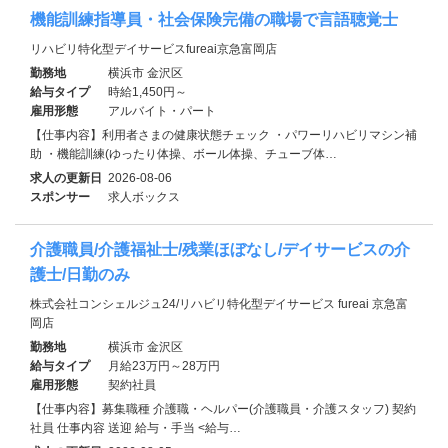
機能訓練指導員・社会保険完備の職場で言語聴覚士
リハビリ特化型デイサービスfureai京急富岡店
勤務地
横浜市 金沢区
給与タイプ
時給1,450円～
雇用形態
アルバイト・パート
【仕事内容】利用者さまの健康状態チェック ・パワーリハビリマシン補
助 ・機能訓練(ゆったり体操、ボール体操、チューブ体…
求人の更新日
2026-08-06
スポンサー
求人ボックス
介護職員/介護福祉士/残業ほぼなし/デイサービスの介
護士/日勤のみ
株式会社コンシェルジュ24/リハビリ特化型デイサービス fureai 京急富
岡店
勤務地
横浜市 金沢区
給与タイプ
月給23万円～28万円
雇用形態
契約社員
【仕事内容】募集職種 介護職・ヘルパー(介護職員・介護スタッフ) 契約
社員 仕事内容 送迎 給与・手当 <給与…