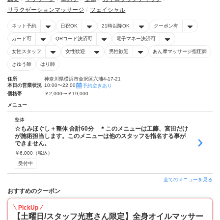
リラクゼーションマッサージ
フェイシャル
ネット予約
日祝OK
21時以降OK
クーポン有
カード可
QRコード決済可
電子マネー決済可
女性スタッフ
女性歓迎
男性歓迎
あん摩マッサージ指圧師
きゆう師
はり師
住所
神奈川県横浜市金沢区六浦4-17-21
本日の営業状況
10:00〜22:00
予約空きあり
価格帯
￥2,000〜￥19,000
メニュー
整体
☆もみほぐし＋整体 合計60分 ＊このメニューは工藤、宮田だけ
が施術担当します。このメニューは他のスタッフを指名する事が
できません。
￥
6,000
（税込）
受付中
全てのメニューを見る
おすすめのクーポン
PickUp
【土曜日/スタッフ光恵さん限定】全身オイルマッサー