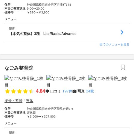
住所
神奈川県横浜市金沢区谷津町378
本日の営業状況
9:00〜20:00
価格帯
￥370〜￥3,900
メニュー
整体
【本気の整体】3種 Lite/Basic/Advance
全てのメニューを見る
なごみ整骨院
4.84
口コミ
197件
写真
24枚
接骨・整骨
整体
住所
神奈川県横浜市金沢区能見台通3-6
本日の営業状況
定休日
価格帯
￥3,500〜￥327,800
メニュー
整体