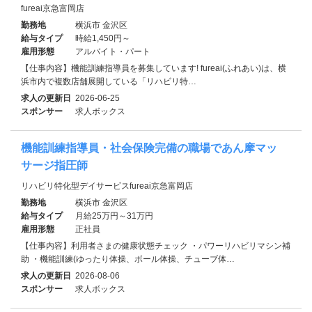
fureai京急富岡店
勤務地
横浜市 金沢区
給与タイプ
時給1,450円～
雇用形態
アルバイト・パート
【仕事内容】機能訓練指導員を募集しています! fureai(ふれあい)は、横
浜市内で複数店舗展開している「リハビリ特…
求人の更新日
2026-06-25
スポンサー
求人ボックス
機能訓練指導員・社会保険完備の職場であん摩マッ
サージ指圧師
リハビリ特化型デイサービスfureai京急富岡店
勤務地
横浜市 金沢区
給与タイプ
月給25万円～31万円
雇用形態
正社員
【仕事内容】利用者さまの健康状態チェック ・パワーリハビリマシン補
助 ・機能訓練(ゆったり体操、ボール体操、チューブ体…
求人の更新日
2026-08-06
スポンサー
求人ボックス