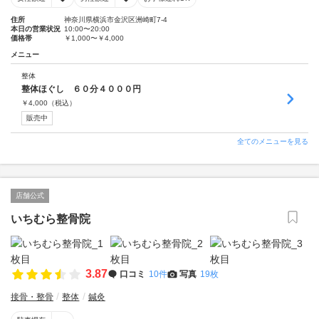
住所
神奈川県横浜市金沢区洲崎町7-4
本日の営業状況
10:00〜20:00
価格帯
￥1,000〜￥4,000
メニュー
整体
整体ほぐし ６０分４０００円
￥
4,000
（税込）
販売中
全てのメニューを見る
店舗公式
いちむら整骨院
3.87
口コミ
10件
写真
19枚
接骨・整骨
整体
鍼灸