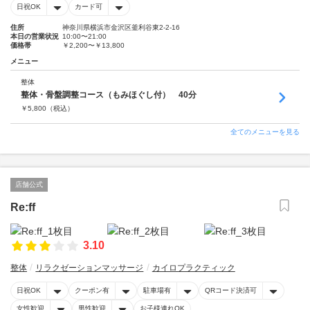
日祝OK
カード可
住所
神奈川県横浜市金沢区釜利谷東2-2-16
本日の営業状況
10:00〜21:00
価格帯
￥2,200〜￥13,800
メニュー
整体
整体・骨盤調整コース（もみほぐし付） 40分
￥
5,800
（税込）
全てのメニューを見る
店舗公式
Re:ff
3.10
整体
リラクゼーションマッサージ
カイロプラクティック
日祝OK
クーポン有
駐車場有
QRコード決済可
女性歓迎
男性歓迎
お子様連れOK