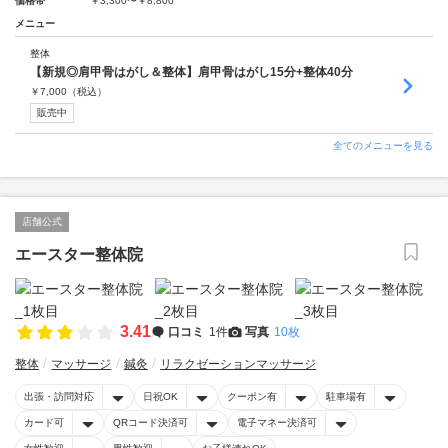
価格帯
￥3,300〜￥8,800
メニュー
整体
【新規◎肩甲骨はがし＆整体】肩甲骨はがし15分+整体40分
￥
7,000
（税込）
販売中
全てのメニューを見る
店舗公式
エースター整体院
3.41
口コミ
1件
写真
10枚
整体
マッサージ
鍼灸
リラクゼーションマッサージ
出張・訪問対応
日祝OK
クーポン有
駐車場有
カード可
QRコード決済可
電子マネー決済可