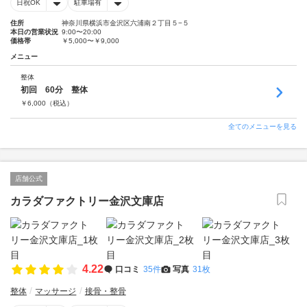
日祝OK
駐車場有
住所
神奈川県横浜市金沢区六浦南２丁目５−５
本日の営業状況
9:00〜20:00
価格帯
￥5,000〜￥9,000
メニュー
整体
初回 60分 整体
￥
6,000
（税込）
全てのメニューを見る
店舗公式
カラダファクトリー金沢文庫店
4.22
口コミ
35件
写真
31枚
整体
マッサージ
接骨・整骨