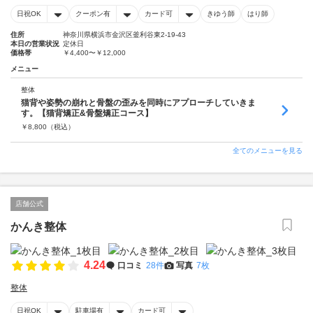
日祝OK
クーポン有
カード可
きゆう師
はり師
住所
神奈川県横浜市金沢区釜利谷東2-19-43
本日の営業状況
定休日
価格帯
￥4,400〜￥12,000
メニュー
整体
猫背や姿勢の崩れと骨盤の歪みを同時にアプローチしていきま
す。【猫背矯正&骨盤矯正コース】
￥
8,800
（税込）
全てのメニューを見る
店舗公式
かんき整体
4.24
口コミ
28件
写真
7枚
整体
日祝OK
駐車場有
カード可