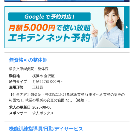
無資格可の整体師
横浜文庫鍼灸院・整体院
勤務地
横浜市 金沢区
給与タイプ
月給22万5,000円～
雇用形態
正社員
【仕事内容】鍼灸院・整体院における施術業務 従事すべき業務の変更の
範囲:なし 就業の場所の変更の範囲:なし 【経験・…
求人の更新日
2026-08-06
スポンサー
求人ボックス
機能訓練指導員/日勤/デイサービス