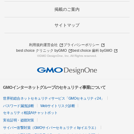
掲載のご案内
サイトマップ
利用規約
運営会社
プライバシーポリシー
best choice クリニック byGMO
best choice 歯科 byGMO
©GMO DesignOne, Inc. All Rights reserved.
GMOインターネットグループのセキュリティ事業について
世界初総合ネットセキュリティサービス「GMOセキュリティ24」
パスワード漏洩診断
Webサイトリスク診断
セキュリティ相談AIチャットボット
実在証明・盗聴対策
サイバー攻撃対策（GMOサイバーセキュリティ byイエラエ）