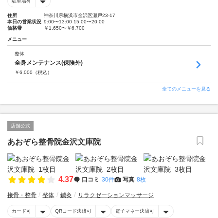
駐車場有
住所
神奈川県横浜市金沢区瀬戸23-17
本日の営業状況
9:00〜13:00 15:00〜20:00
価格帯
￥1,650〜￥6,700
メニュー
整体
全身メンテナンス(保険外)
￥
6,000
（税込）
全てのメニューを見る
店舗公式
あおぞら整骨院金沢文庫院
4.37
口コミ
30件
写真
8枚
接骨・整骨
整体
鍼灸
リラクゼーションマッサージ
カード可
QRコード決済可
電子マネー決済可