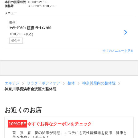
本日の営業状況
10:00〜21:00
価格帯
￥3,850〜￥18,700
メニュー
整体
ﾏｯｻｰｼﾞ60+筋膜ﾄﾘｰﾄﾒﾝﾄ60
￥
18,700
（税込）
受付中
全てのメニューを見る
エキテン
リラク・ボディケア
整体
神奈川県内の整体院
神奈川県横浜市金沢区の整体院
お近くのお店
10%OFF
今すぐお得なクーポンをチェック
首 膝 肩 腰の除痛が得意。エステにも高性能機器を使用！健康と
美を力強くサポート！