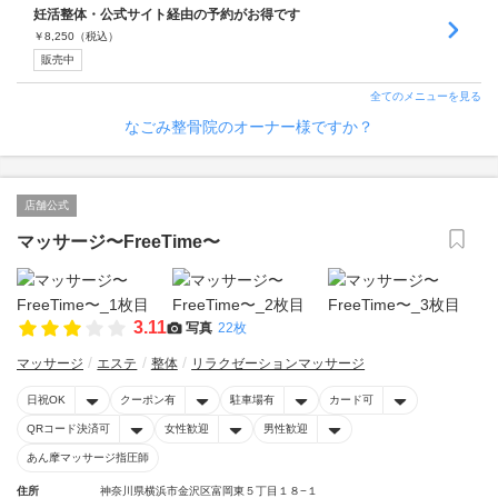
妊活整体・公式サイト経由の予約がお得です
￥
8,250
（税込）
販売中
全てのメニューを見る
なごみ整骨院のオーナー様ですか？
店舗公式
マッサージ〜FreeTime〜
3.11
写真
22枚
マッサージ
エステ
整体
リラクゼーションマッサージ
日祝OK
クーポン有
駐車場有
カード可
QRコード決済可
女性歓迎
男性歓迎
あん摩マッサージ指圧師
住所
神奈川県横浜市金沢区富岡東５丁目１８−１