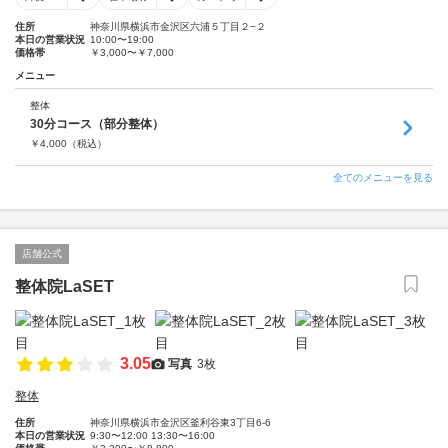
住所
神奈川県横浜市金沢区六浦５丁目２−２
本日の営業状況
10:00〜19:00
価格帯
￥3,000〜￥7,000
メニュー
整体
30分コース（部分整体）
￥
4,000
（税込）
全てのメニューを見る
店舗公式
整体院LaSET
3.05
写真
3枚
整体
住所
神奈川県横浜市金沢区釜利谷東3丁目6-6
本日の営業状況
9:30〜12:00 13:30〜16:00