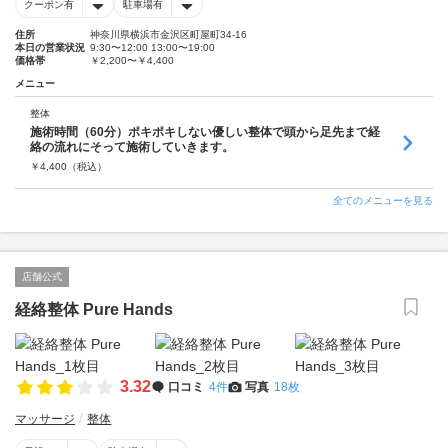
クーポン有
駐車場有
住所
神奈川県横浜市金沢区町屋町34-16
本日の営業状況
9:30〜12:00 13:00〜19:00
価格帯
￥2,200〜￥4,400
メニュー
整体
施術時間（60分）ポキポキしない優しい整体で頭から足先まで経
絡の流れにそって施術していきます。
￥
4,400
（税込）
全てのメニューを見る
店舗公式
経絡整体 Pure Hands
3.32
口コミ
4件
写真
18枚
マッサージ
整体