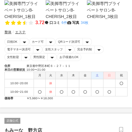
3.72
口コミ
6件
写真
34枚
整体
エステ
日祝OK
カード可
QRコード決済可
電子マネー決済可
女性スタッフ
完全予約制
女性歓迎
男性限定
お子様連れOK
住所
東京都中野区本町６－２７－１１
本日の営業状況
10:00〜21:00
月
火
水
木
金
土
日
祝
10:00~20:00
休
10:00~21:00
休
価格帯
￥5,980〜￥18,000
店舗公式
もみーな 野方店