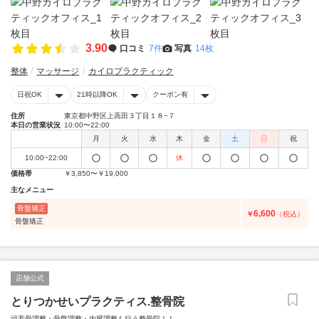
3.90
口コミ
7件
写真
14枚
整体
マッサージ
カイロプラクティック
日祝OK
21時以降OK
クーポン有
住所
東京都中野区上高田３丁目１８−７
本日の営業状況
10:00〜22:00
月
火
水
木
金
土
日
祝
10:00~22:00
休
価格帯
￥3,850〜￥19,000
主なメニュー
骨盤矯正
6,600
￥
（税込）
骨盤矯正
店舗公式
とりつかせいプラクティス.整骨院
頭蓋骨調整・骨盤調整・内臓調整も行う整骨院！！