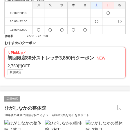
月
火
水
木
金
土
日
祝
10:00~20:00
10:00~22:00
11:00~22:00
価格帯
￥550〜￥1,650
おすすめのクーポン
PickUp
初回限定80分ストレッチ3,850円クーポン
NEW
2,750円OFF
新規限定
店舗公式
ひがしなかの整体院
10年後の健康に自信が持てるよう、皆様の元気な毎日をサポート