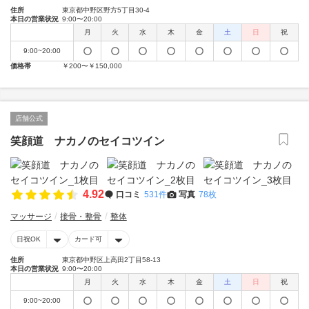
住所
東京都中野区野方5丁目30-4
本日の営業状況
9:00〜20:00
月
火
水
木
金
土
日
祝
9:00~20:00
価格帯
￥200〜￥150,000
店舗公式
笑顔道 ナカノのセイコツイン
4.92
口コミ
531件
写真
78枚
マッサージ
接骨・整骨
整体
日祝OK
カード可
住所
東京都中野区上高田2丁目58-13
本日の営業状況
9:00〜20:00
月
火
水
木
金
土
日
祝
9:00~20:00