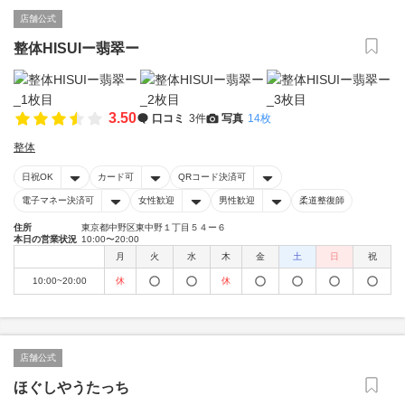
店舗公式
整体HISUIー翡翠ー
3.50
口コミ
3件
写真
14枚
整体
日祝OK
カード可
QRコード決済可
電子マネー決済可
女性歓迎
男性歓迎
柔道整復師
住所
東京都中野区東中野１丁目５４ー６
本日の営業状況
10:00〜20:00
月
火
水
木
金
土
日
祝
10:00~20:00
休
休
店舗公式
ほぐしやうたっち