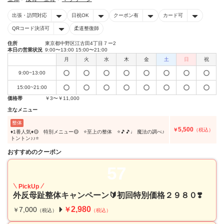
出張・訪問対応
日祝OK
クーポン有
カード可
QRコード決済可
柔道整復師
住所
東京都中野区江古田4丁目７ー2
本日の営業状況
9:00〜13:00 15:00〜21:00
月
火
水
木
金
土
日
祝
9:00~13:00
15:00~21:00
価格帯
￥3〜￥11,000
主なメニュー
整体
5,500
￥
（税込）
♦️1番人気♦️🟡 特別メニュー🟡 ⭐️至上の整体 ⭐️🎵🎵♩ 魔法の調べ♪
トントン♪♪⭐️
おすすめのクーポン
57
PickUp
外反母趾整体キャンペーン🔰初回特別価格２９８０❣️
2,980
7,000
￥
￥
（税込）
（税込）