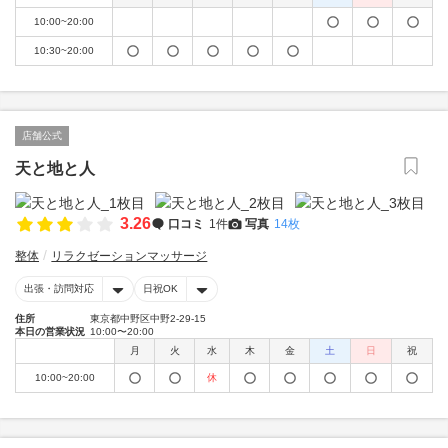
10:00~20:00
10:30~20:00
店舗公式
天と地と人
3.26
口コミ
1件
写真
14枚
整体
リラクゼーションマッサージ
出張・訪問対応
日祝OK
住所
東京都中野区中野2-29-15
本日の営業状況
10:00〜20:00
月
火
水
木
金
土
日
祝
10:00~20:00
休