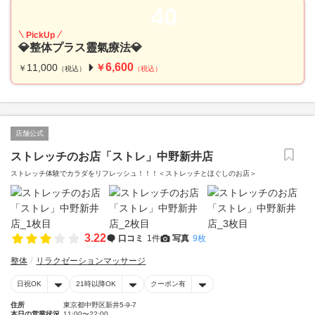
40
PickUp
💎整体プラス靈氣療法💎
6,600
11,000
￥
￥
（税込）
（税込）
店舗公式
ストレッチのお店「ストレ」中野新井店
ストレッチ体験でカラダをリフレッシュ！！！＜ストレッチとほぐしのお店＞
3.22
口コミ
1件
写真
9枚
整体
リラクゼーションマッサージ
日祝OK
21時以降OK
クーポン有
住所
東京都中野区新井5-9-7
本日の営業状況
11:00〜22:00