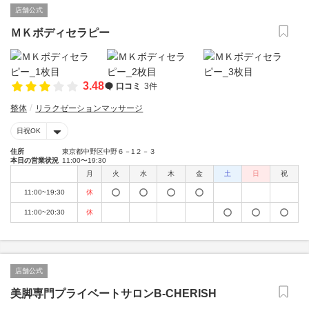
店舗公式
ＭＫボディセラピー
3.48
口コミ
3件
整体
リラクゼーションマッサージ
日祝OK
住所
東京都中野区中野６－1２－３
本日の営業状況
11:00〜19:30
月
火
水
木
金
土
日
祝
11:00~19:30
休
11:00~20:30
休
店舗公式
美脚専門プライベートサロンB-CHERISH