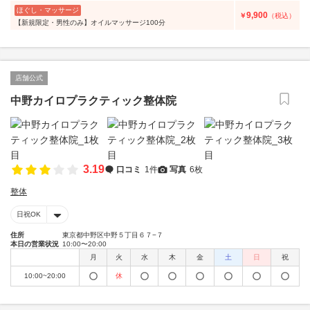
ほぐし・マッサージ
9,900
￥
（税込）
【新規限定・男性のみ】オイルマッサージ100分
店舗公式
中野カイロプラクティック整体院
3.19
口コミ
1件
写真
6枚
整体
日祝OK
住所
東京都中野区中野５丁目６７−７
本日の営業状況
10:00〜20:00
月
火
水
木
金
土
日
祝
10:00~20:00
休