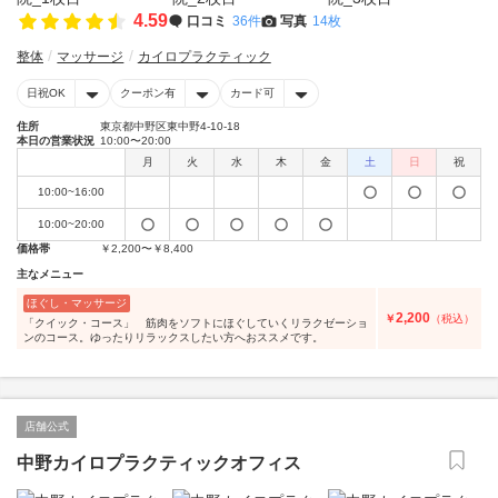
4.59
口コミ
36件
写真
14枚
整体
マッサージ
カイロプラクティック
日祝OK
クーポン有
カード可
住所
東京都中野区東中野4-10-18
本日の営業状況
10:00〜20:00
月
火
水
木
金
土
日
祝
10:00~16:00
10:00~20:00
価格帯
￥2,200〜￥8,400
主なメニュー
ほぐし・マッサージ
2,200
￥
（税込）
「クイック・コース」 筋肉をソフトにほぐしていくリラクゼーショ
ンのコース。ゆったりリラックスしたい方へおススメです。
店舗公式
中野カイロプラクティックオフィス