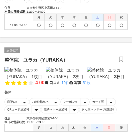
住所
東京都中野区上高田3-41-7
本日の営業状況
11:00〜24:00
月
火
水
木
金
土
日
祝
11:00~24:00
店舗公式
整体院 ユラカ（YURAKA）
4.00
口コミ
10件
写真
51枚
整体
日祝OK
21時以降OK
クーポン有
カード可
QRコード決済可
電子マネー決済可
あん摩マッサージ指圧師
住所
東京都中野区鷺宮3-16-1
本日の営業状況
11:00〜23:00
月
火
水
木
金
土
日
祝