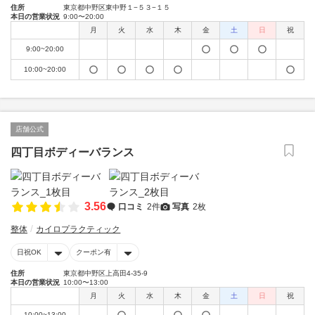
住所
東京都中野区東中野１−５３−１５
本日の営業状況
9:00〜20:00
月
火
水
木
金
土
日
祝
9:00~20:00
10:00~20:00
店舗公式
四丁目ボディーバランス
3.56
口コミ
2件
写真
2枚
整体
カイロプラクティック
日祝OK
クーポン有
住所
東京都中野区上高田4-35-9
本日の営業状況
10:00〜13:00
月
火
水
木
金
土
日
祝
10:00~13:00