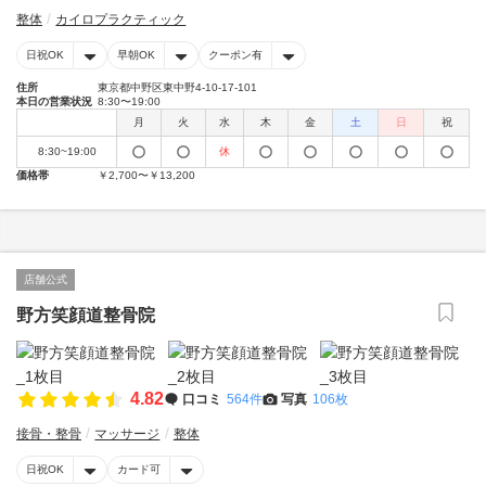
整体
カイロプラクティック
日祝OK
早朝OK
クーポン有
住所
東京都中野区東中野4-10-17-101
本日の営業状況
8:30〜19:00
月
火
水
木
金
土
日
祝
8:30~19:00
休
価格帯
￥2,700〜￥13,200
店舗公式
野方笑顔道整骨院
4.82
口コミ
564件
写真
106枚
接骨・整骨
マッサージ
整体
日祝OK
カード可