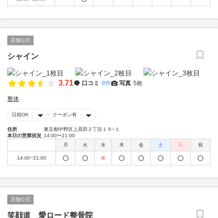
店舗公式
シャイン
3.71
口コミ
8件
写真
5枚
整体
日祝OK
クーポン有
住所
東京都中野区上高田２丁目１９−１
本日の営業状況
14:00〜21:00
月
火
水
木
金
土
日
祝
14:00~21:00
休
店舗公式
笑顔道 愛ロード整骨院