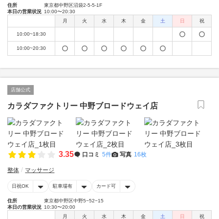
住所
東京都中野区沼袋2-5-5-1F
本日の営業状況
10:00〜20:30
月
火
水
木
金
土
日
祝
10:00~18:30
10:00~20:30
店舗公式
カラダファクトリー 中野ブロードウェイ店
3.35
口コミ
5件
写真
16枚
整体
マッサージ
日祝OK
駐車場有
カード可
住所
東京都中野区中野5−52−15
本日の営業状況
10:30〜20:00
月
火
水
木
金
土
日
祝