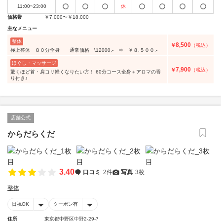
11:00~23:00
休
価格帯
￥7,000〜￥18,000
主なメニュー
整体
8,500
￥
（税込）
極上整体 ８０分全身 通常価格 \12000,- ⇒ ￥８,５００.-
ほぐし・マッサージ
7,900
￥
（税込）
驚くほど首・肩コリ軽くなりたい方！ 60分コース全身＋アロマの香
り付き♪
店舗公式
からだらくだ
3.40
口コミ
2件
写真
3枚
整体
日祝OK
クーポン有
住所
東京都中野区中野2-29-7