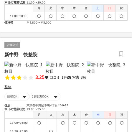
本日の営業状況
11:00〜20:00
月
火
水
木
金
土
日
祝
11:00~20:00
価格帯
￥4,800〜￥5,000
店舗公式
新中野 快整院
3.25
口コミ
1件
写真
3枚
整体
日祝OK
21時以降OK
住所
東京都中野区本町4丁目45-9-1F
本日の営業状況
13:00〜25:00
月
火
水
木
金
土
日
祝
13:00~25:00
13:30~25:00