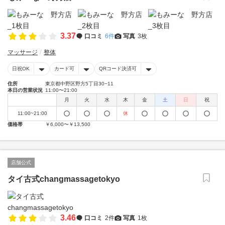
3.37
口コミ
6件
写真
3枚
マッサージ
整体
日祝OK
カード可
QRコード決済可
住所
東京都中野区野方5丁目30−11
本日の営業状況
11:00〜21:00
月
火
水
木
金
土
日
祝
11:00~21:00
休
価格帯
￥6,000〜￥13,500
店舗公式
タイ古式changmassagetokyo
3.46
口コミ
2件
写真
1枚