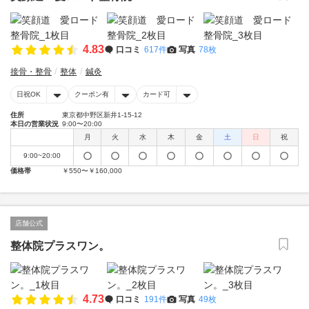
4.83
口コミ
617件
写真
78枚
接骨・整骨
整体
鍼灸
日祝OK
クーポン有
カード可
住所
東京都中野区新井1-15-12
本日の営業状況
9:00〜20:00
月
火
水
木
金
土
日
祝
9:00~20:00
価格帯
￥550〜￥160,000
店舗公式
整体院プラスワン。
4.73
口コミ
191件
写真
49枚