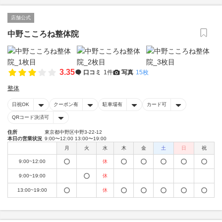
店舗公式
中野こころね整体院
3.35
口コミ
1件
写真
15枚
整体
日祝OK
クーポン有
駐車場有
カード可
QRコード決済可
住所
東京都中野区中野3-22-12
本日の営業状況
9:00〜12:00 13:00〜19:00
月
火
水
木
金
土
日
祝
9:00~12:00
休
9:00~19:00
休
13:00~19:00
休