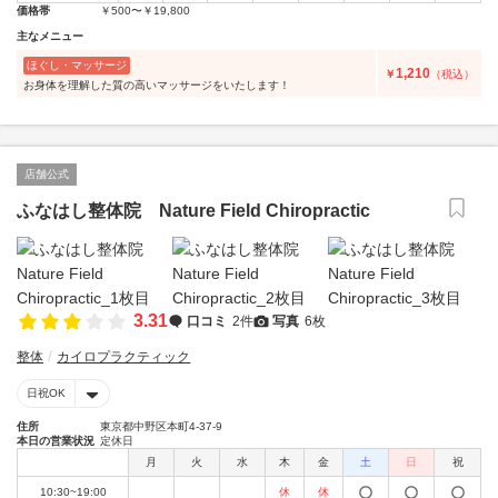
価格帯
￥500〜￥19,800
主なメニュー
ほぐし・マッサージ
1,210
￥
（税込）
お身体を理解した質の高いマッサージをいたします！
店舗公式
ふなはし整体院 Nature Field Chiropractic
3.31
口コミ
2件
写真
6枚
整体
カイロプラクティック
日祝OK
住所
東京都中野区本町4-37-9
本日の営業状況
定休日
月
火
水
木
金
土
日
祝
10:30~19:00
休
休