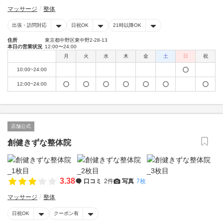
マッサージ
整体
出張・訪問対応
日祝OK
21時以降OK
住所
東京都中野区東中野2-28-13
本日の営業状況
12:00〜24:00
月
火
水
木
金
土
日
祝
10:00~24:00
12:00~24:00
店舗公式
創健きずな整体院
3.38
口コミ
2件
写真
7枚
マッサージ
整体
日祝OK
クーポン有