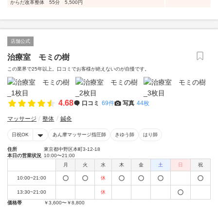
からだ改革整体 55分 5,500円
店舗公式
治療室 モミの樹
この業界で25年以上。口コミでお客様が絶えないのが自慢です。
4.68
口コミ
69件
写真
44枚
マッサージ
整体
鍼灸
日祝OK
あん摩マッサージ指圧師
きゆう師
はり師
住所
東京都中野区本町3-12-18
本日の営業状況
10:00〜21:00
月
火
水
木
金
土
日
祝
10:00~21:00
休
13:30~21:00
休
価格帯
￥3,600〜￥8,800