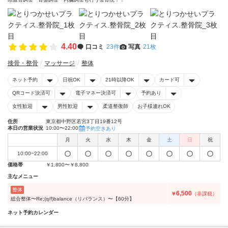
4.40
口コミ
23件
写真
21枚
接骨・整骨
マッサージ
整体
ネット予約
日祝OK
21時以降OK
カード可
QRコード決済可
電子マネー決済可
予約あり
女性歓迎
男性歓迎
柔道整復師
お子様連れOK
住所
東京都中野区若宮3丁目19番12号
本日の営業状況
10:00〜22:00
予約空きあり
月
火
水
木
金
土
日
祝
10:00~22:00
価格帯
￥1,800〜￥8,800
主なメニュー
整体
6,500
￥
（非課税）
総合整体〜Re;(q/f)balance（リバランス）〜【60分】
ネット予約カレンダー