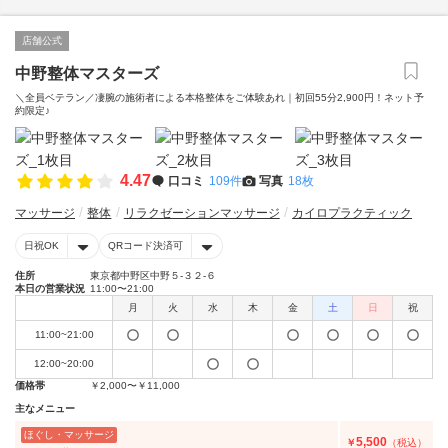
店舗公式
中野整体マスターズ
＼全員ベテラン／凄腕の施術者による本格整体をご体験あれ｜初回55分2,900円！ネット予
約限定♪
4.47
口コミ
109件
写真
18枚
マッサージ
整体
リラクゼーションマッサージ
カイロプラクティック
日祝OK
QRコード決済可
住所
東京都中野区中野５-３２-６
本日の営業状況
11:00〜21:00
月
火
水
木
金
土
日
祝
11:00~21:00
12:00~20:00
価格帯
￥2,000〜￥11,000
主なメニュー
ほぐし・マッサージ
5,500
￥
（税込）