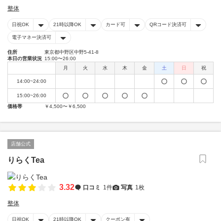
整体
日祝OK
21時以降OK
カード可
QRコード決済可
電子マネー決済可
住所
東京都中野区中野5-41-8
本日の営業状況
15:00〜26:00
月
火
水
木
金
土
日
祝
14:00~24:00
15:00~26:00
価格帯
￥4,500〜￥6,500
店舗公式
りらくTea
3.32
口コミ
1件
写真
1枚
整体
日祝OK
21時以降OK
クーポン有