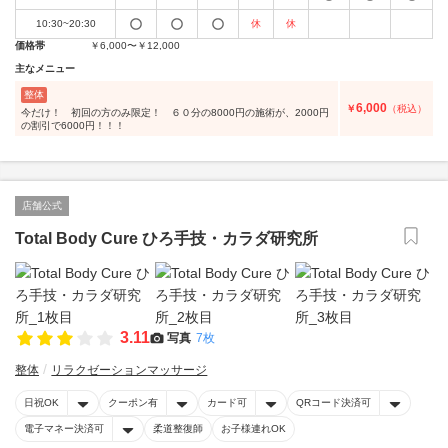
10:30~20:30
休
休
価格帯
￥6,000〜￥12,000
主なメニュー
整体
6,000
￥
（税込）
今だけ！ 初回の方のみ限定！ ６０分の8000円の施術が、2000円
の割引で6000円！！！
店舗公式
Total Body Cure ひろ手技・カラダ研究所
3.11
写真
7枚
整体
リラクゼーションマッサージ
日祝OK
クーポン有
カード可
QRコード決済可
電子マネー決済可
柔道整復師
お子様連れOK