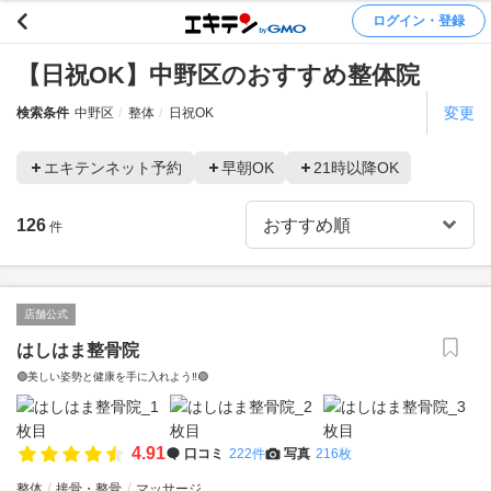
ログイン・登録
【日祝OK】中野区のおすすめ整体院
変更
検索条件
中野区
整体
日祝OK
エキテンネット予約
早朝OK
21時以降OK
126
件
店舗公式
はしはま整骨院
🟢美しい姿勢と健康を手に入れよう‼️🟢
4.91
口コミ
222件
写真
216枚
整体
接骨・整骨
マッサージ