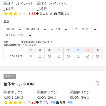
3.33
口コミ
1件
写真
2枚
整体
日祝OK
21時以降OK
カード可
QRコード決済可
電子マネー決済可
住所
東京都中野区本町6丁目27−8
本日の営業状況
10:00〜23:00
月
火
水
木
金
土
日
祝
10:00~23:00
休
店舗公式
整体サロンKUON
4.25
口コミ
18件
写真
18枚