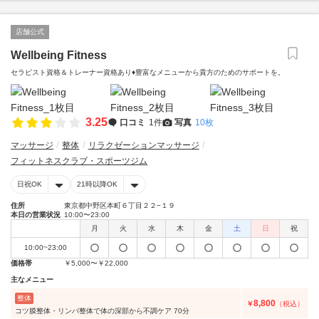
店舗公式
Wellbeing Fitness
セラピスト資格＆トレーナー資格あり♦豊富なメニューから貴方のためのサポートを。
3.25
口コミ
1件
写真
10枚
マッサージ
整体
リラクゼーションマッサージ
フィットネスクラブ・スポーツジム
日祝OK
21時以降OK
住所
東京都中野区本町６丁目２２−１９
本日の営業状況
10:00〜23:00
月
火
水
木
金
土
日
祝
10:00~23:00
価格帯
￥5,000〜￥22,000
主なメニュー
整体
8,800
￥
（税込）
コツ膜整体・リンパ整体で体の深部から不調ケア 70分