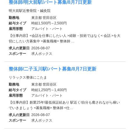
整体師/明大前駅/パート募集/8月7日更新
明大前駅近整骨院・鍼灸院
勤務地
東京都 世田谷区
給与タイプ
時給1,500円～2,500円
雇用形態
アルバイト・パート
【仕事内容】<会話を仕事にしたい人 >経験・技術ではなく< 会話 >を大
切にしたい方募集中 <募集職種> 整体師 …
求人の更新日
2026-08-07
スポンサー
求人ボックス
整体師/二子玉川駅/パート募集/8月7日更新
リラックス整体にこたま
勤務地
東京都 世田谷区
給与タイプ
時給1,250円～1,400円
雇用形態
アルバイト・パート
【仕事内容】創業25年!最低保証給あり 駅近く!自分も癒されながら稼い
でいきましょう <募集職種> 整体師 <仕…
求人の更新日
2026-08-07
スポンサー
求人ボックス