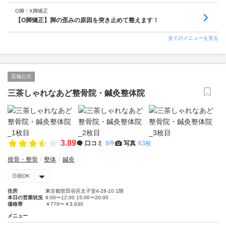
O脚・X脚矯正
【O脚矯正】脚の歪みの原因を突き止めて整えます！
全てのメニューを見る
店舗公式
三茶しゃれなあど整骨院・鍼灸整体院
3.89
口コミ
8件
写真
63枚
接骨・整骨
整体
鍼灸
日祝OK
住所
東京都世田谷区太子堂4-28-10 1階
本日の営業状況
9:00〜12:00 15:00〜20:00
価格帯
￥770〜￥3,630
メニュー