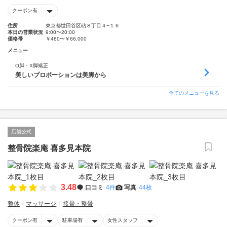
クーポン有
住所
東京都世田谷区砧８丁目４−１６
本日の営業状況
9:00〜20:00
価格帯
￥480〜￥66,000
メニュー
O脚・X脚矯正
美しいプロポーションは美脚から
全てのメニューを見る
店舗公式
整骨院楽庵 喜多見本院
3.48
口コミ
4件
写真
44枚
整体
マッサージ
接骨・整骨
クーポン有
駐車場有
女性スタッフ