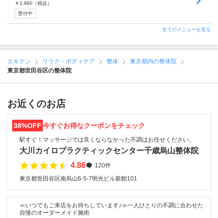
￥
3,980
（税込）
受付中
全てのメニューを見る
エキテン
リラク・ボディケア
整体
東京都内の整体院
東京都世田谷区の整体院
お近くのお店
38%OFF
今すぐお得なクーポンをチェック
駅すぐ！マッサージでは良くならなかった不調はお任せください。
大川カイロプラクティックセンター千歳烏山整体院
4.86
120件
東京都世田谷区南烏山6-5-7明光ビル新館101
≪いつでもご来店をお待ちしています♪≫一人ひとりの不調に合わせた
自慢のオーダーメイド施術