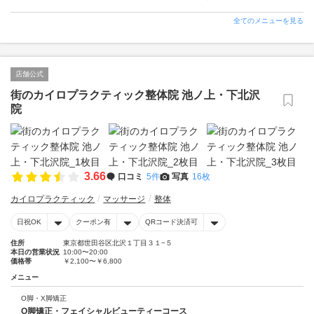
全てのメニューを見る
店舗公式
街のカイロプラクティック整体院 池ノ上・下北沢
院
3.66
口コミ
5件
写真
16枚
カイロプラクティック
マッサージ
整体
日祝OK
クーポン有
QRコード決済可
住所
東京都世田谷区北沢１丁目３１−５
本日の営業状況
10:00〜20:00
価格帯
￥2,100〜￥6,800
メニュー
O脚・X脚矯正
O脚矯正・フェイシャルビューティーコース