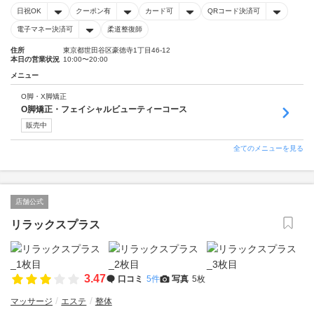
日祝OK
クーポン有
カード可
QRコード決済可
電子マネー決済可
柔道整復師
住所
東京都世田谷区豪徳寺1丁目46-12
本日の営業状況
10:00〜20:00
メニュー
O脚・X脚矯正
O脚矯正・フェイシャルビューティーコース
販売中
全てのメニューを見る
店舗公式
リラックスプラス
3.47
口コミ
5件
写真
5枚
マッサージ
エステ
整体