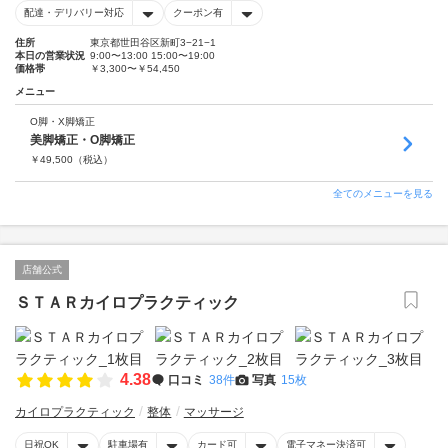
配達・デリバリー対応
クーポン有
住所
東京都世田谷区新町3−21−1
本日の営業状況
9:00〜13:00 15:00〜19:00
価格帯
￥3,300〜￥54,450
メニュー
O脚・X脚矯正
美脚矯正・O脚矯正
￥
49,500
（税込）
全てのメニューを見る
店舗公式
ＳＴＡＲカイロプラクティック
4.38
口コミ
38件
写真
15枚
カイロプラクティック
整体
マッサージ
日祝OK
駐車場有
カード可
電子マネー決済可