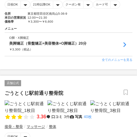
日祝OK
21時以降OK
クーポン有
カード可
住所
東京都世田谷区南烏山5-36-9
本日の営業状況
12:00〜21:30
価格帯
￥3,300〜￥6,600
メニュー
O脚・X脚矯正
美脚矯正（骨盤矯正+美容整体+O脚矯正）20分
￥
3,300
（税込）
全てのメニューを見る
店舗公式
ごうとくじ駅前通り整骨院
3.36
口コミ
3件
写真
40枚
接骨・整骨
マッサージ
整体
日祝OK