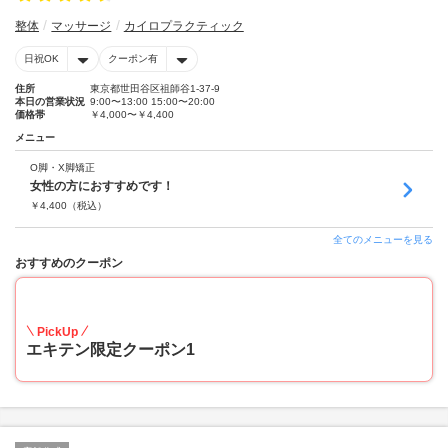
整体
マッサージ
カイロプラクティック
日祝OK
クーポン有
住所
東京都世田谷区祖師谷1-37-9
本日の営業状況
9:00〜13:00 15:00〜20:00
価格帯
￥4,000〜￥4,400
メニュー
O脚・X脚矯正
女性の方におすすめです！
￥
4,400
（税込）
全てのメニューを見る
おすすめのクーポン
20
PickUp
エキテン限定クーポン1