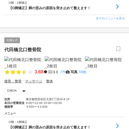
O脚・X脚矯正
【O脚矯正】脚の歪みの原因を突き止めて整えます！
全てのメニューを見る
店舗公式
代田橋北口整骨院
3.68
口コミ
7件
写真
59枚
接骨・整骨
マッサージ
整体
日祝OK
住所
東京都世田谷区大原2丁目26-9 1F
本日の営業状況
9:00〜12:00 15:00〜20:00
価格帯
￥550〜￥3,600
メニュー
O脚・X脚矯正
【O脚矯正】脚の歪みの原因を突き止めて整えます！