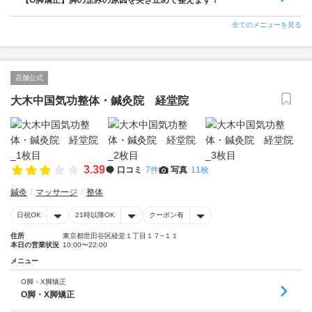
【O脚矯正】脚の歪みの原因を突き止めて整えます！
全てのメニューを見る
店舗公式
大木中国気功整体・鍼灸院 経堂院
3.39
口コミ
7件
写真
11枚
鍼灸
マッサージ
整体
日祝OK
21時以降OK
クーポン有
住所
東京都世田谷区経堂１丁目１７−１１
本日の営業状況
10:00〜22:00
メニュー
O脚・X脚矯正
O脚・X脚矯正