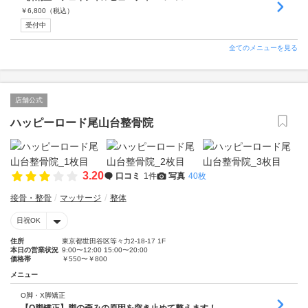
￥
6,800
（税込）
受付中
全てのメニューを見る
店舗公式
ハッピーロード尾山台整骨院
3.20
口コミ
1件
写真
40枚
接骨・整骨
マッサージ
整体
日祝OK
住所
東京都世田谷区等々力2-18-17 1F
本日の営業状況
9:00〜12:00 15:00〜20:00
価格帯
￥550〜￥800
メニュー
O脚・X脚矯正