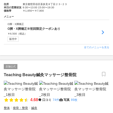
住所
東京都世田谷区喜多見８丁目２３−２３
本日の営業状況
9:30〜13:00 15:00〜19:30
価格帯
￥1,650〜￥7,900
メニュー
O脚・X脚矯正
O脚・X脚矯正※初回限定クーポンあり
￥
6,500
（税込）
販売中
全てのメニューを見る
店舗公式
Teaching Beauty鍼灸マッサージ整骨院
4.68
口コミ
74件
写真
89枚
整体
接骨・整骨
鍼灸