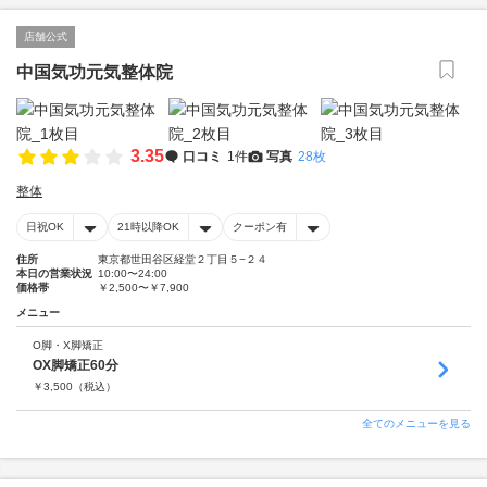
店舗公式
中国気功元気整体院
3.35
口コミ
1件
写真
28枚
整体
日祝OK
21時以降OK
クーポン有
住所
東京都世田谷区経堂２丁目５−２４
本日の営業状況
10:00〜24:00
価格帯
￥2,500〜￥7,900
メニュー
O脚・X脚矯正
OX脚矯正60分
￥
3,500
（税込）
全てのメニューを見る