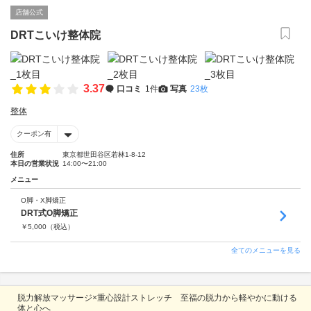
店舗公式
DRTこいけ整体院
3.37
口コミ
1件
写真
23枚
整体
クーポン有
住所
東京都世田谷区若林1-8-12
本日の営業状況
14:00〜21:00
メニュー
O脚・X脚矯正
DRT式O脚矯正
￥
5,000
（税込）
全てのメニューを見る
脱力解放マッサージ×重心設計ストレッチ 至福の脱力から軽やかに動ける
体と心へ