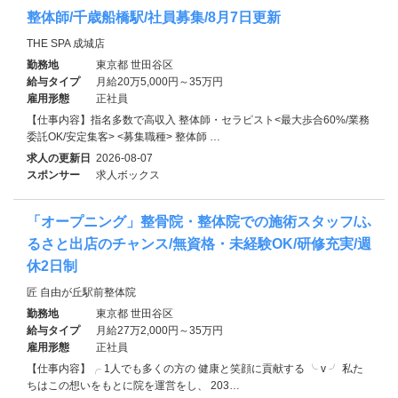
整体師/千歳船橋駅/社員募集/8月7日更新
THE SPA 成城店
勤務地
東京都 世田谷区
給与タイプ
月給20万5,000円～35万円
雇用形態
正社員
【仕事内容】指名多数で高収入 整体師・セラピスト<最大歩合60%/業務
委託OK/安定集客> <募集職種> 整体師 …
求人の更新日
2026-08-07
スポンサー
求人ボックス
「オープニング」整骨院・整体院での施術スタッフ/ふ
るさと出店のチャンス/無資格・未経験OK/研修充実/週
休2日制
匠 自由が丘駅前整体院
勤務地
東京都 世田谷区
給与タイプ
月給27万2,000円～35万円
雇用形態
正社員
【仕事内容】╭ 1人でも多くの方の 健康と笑顔に貢献する ╰ v ╯ 私た
ちはこの想いをもとに院を運営をし、 203…