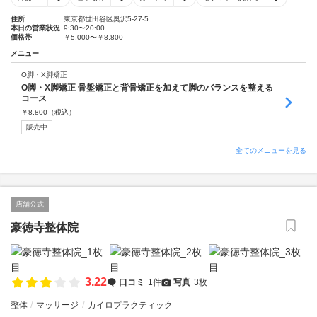
住所
東京都世田谷区奥沢5-27-5
本日の営業状況
9:30〜20:00
価格帯
￥5,000〜￥8,800
メニュー
O脚・X脚矯正
O脚・X脚矯正 骨盤矯正と背骨矯正を加えて脚のバランスを整える
コース
￥
8,800
（税込）
販売中
全てのメニューを見る
店舗公式
豪徳寺整体院
3.22
口コミ
1件
写真
3枚
整体
マッサージ
カイロプラクティック