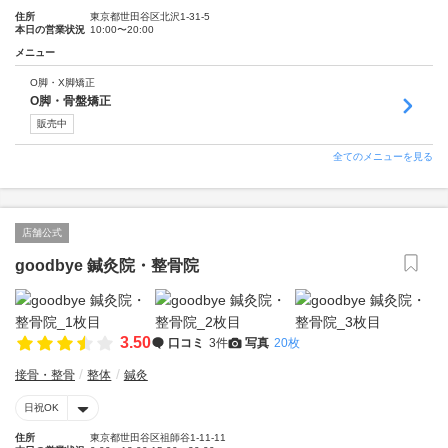
住所
東京都世田谷区北沢1-31-5
本日の営業状況
10:00〜20:00
メニュー
O脚・X脚矯正
O脚・骨盤矯正
販売中
全てのメニューを見る
店舗公式
goodbye 鍼灸院・整骨院
3.50
口コミ
3件
写真
20枚
接骨・整骨
整体
鍼灸
日祝OK
住所
東京都世田谷区祖師谷1-11-11