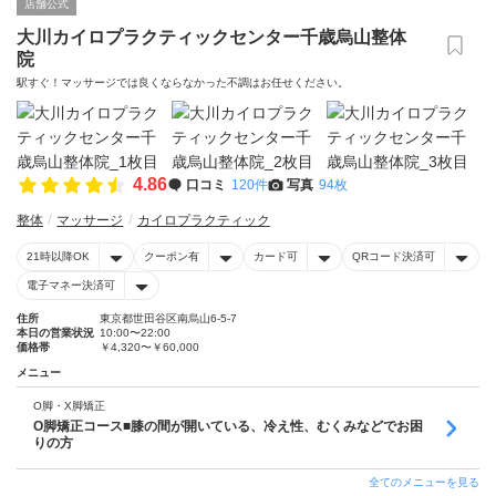
店舗公式
大川カイロプラクティックセンター千歳烏山整体
院
駅すぐ！マッサージでは良くならなかった不調はお任せください。
4.86
口コミ
120件
写真
94枚
整体
マッサージ
カイロプラクティック
21時以降OK
クーポン有
カード可
QRコード決済可
電子マネー決済可
住所
東京都世田谷区南烏山6-5-7
本日の営業状況
10:00〜22:00
価格帯
￥4,320〜￥60,000
メニュー
O脚・X脚矯正
O脚矯正コース■膝の間が開いている、冷え性、むくみなどでお困
りの方
全てのメニューを見る