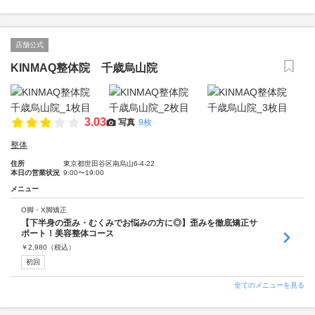
店舗公式
KINMAQ整体院 千歳烏山院
3.03
写真
9枚
整体
住所
東京都世田谷区南烏山6-4-22
本日の営業状況
9:00〜19:00
メニュー
O脚・X脚矯正
【下半身の歪み・むくみでお悩みの方に◎】歪みを徹底矯正サ
ポート！美容整体コース
￥
2,980
（税込）
初回
全てのメニューを見る