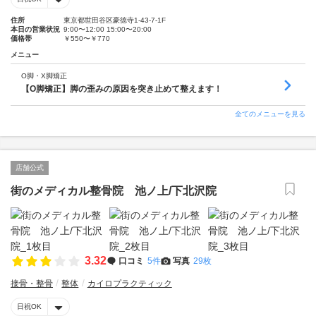
住所
東京都世田谷区豪徳寺1-43-7-1F
本日の営業状況
9:00〜12:00 15:00〜20:00
価格帯
￥550〜￥770
メニュー
O脚・X脚矯正
【O脚矯正】脚の歪みの原因を突き止めて整えます！
全てのメニューを見る
店舗公式
街のメディカル整骨院 池ノ上/下北沢院
3.32
口コミ
5件
写真
29枚
接骨・整骨
整体
カイロプラクティック
日祝OK