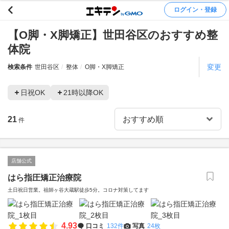
ログイン・登録
【O脚・X脚矯正】世田谷区のおすすめ整
体院
変更
検索条件
世田谷区
整体
O脚・X脚矯正
日祝OK
21時以降OK
21
件
店舗公式
はら指圧矯正治療院
土日祝日営業。祖師ヶ谷大蔵駅徒歩5分。コロナ対策してます
4.93
口コミ
132件
写真
24枚