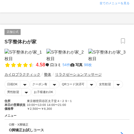
全てのメニューを見る
店舗公式
S字整体わが家
4.58
口コミ
54件
写真
98枚
カイロプラクティック
整体
リラクゼーションマッサージ
日祝OK
クーポン有
QRコード決済可
女性歓迎
男性歓迎
お子様連れOK
住所
東京都世田谷区太子堂４−２９−１
本日の営業状況
10:00〜13:00 14:00〜21:00
価格帯
￥2,500〜￥6,300
メニュー
O脚・X脚矯正
O脚矯正お試しコース