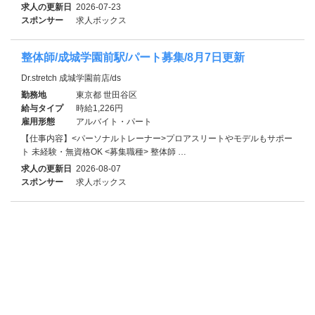
求人の更新日
2026-07-23
スポンサー
求人ボックス
整体師/成城学園前駅/パート募集/8月7日更新
Dr.stretch 成城学園前店/ds
勤務地
東京都 世田谷区
給与タイプ
時給1,226円
雇用形態
アルバイト・パート
【仕事内容】<パーソナルトレーナー>プロアスリートやモデルもサポー
ト 未経験・無資格OK <募集職種> 整体師 …
求人の更新日
2026-08-07
スポンサー
求人ボックス