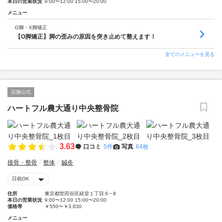
本日の営業状況
9:00〜12:00 15:00〜20:00
メニュー
O脚・X脚矯正
【O脚矯正】脚の歪みの原因を突き止めて整えます！
全てのメニューを見る
店舗公式
ハートフル農大通り中央整骨院
3.63
口コミ
5件
写真
64枚
接骨・整骨
整体
鍼灸
日祝OK
住所
東京都世田谷区経堂１丁目６−８
本日の営業状況
9:00〜12:00 15:00〜20:00
価格帯
￥550〜￥3,630
メニュー