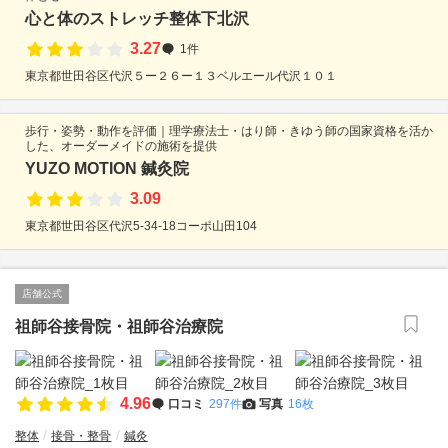
心と体のストレッチ整体下北沢
3.27
1件
東京都世田谷区代沢５ー２６ー１３ベルエール代沢１０１
歩行・姿勢・動作を評価｜理学療法士・はり師・きゆう師の国家資格を活か
した、オーダーメイドの施術を提供
YUZO MOTION 鍼灸院
3.09
東京都世田谷区代沢5-34-18コーポ山田104
店舗公式
祖師谷接骨院・祖師谷治療院
4.96
口コミ
297件
写真
16枚
整体
接骨・整骨
鍼灸