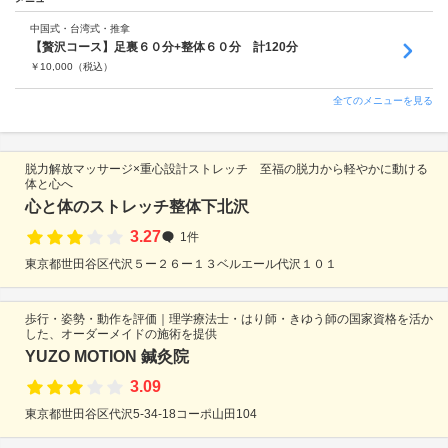
中国式・台湾式・推拿
【贅沢コース】足裏６０分+整体６０分 計120分
￥
10,000
（税込）
全てのメニューを見る
脱力解放マッサージ×重心設計ストレッチ 至福の脱力から軽やかに動ける
体と心へ
心と体のストレッチ整体下北沢
3.27
1件
東京都世田谷区代沢５ー２６ー１３ベルエール代沢１０１
歩行・姿勢・動作を評価｜理学療法士・はり師・きゆう師の国家資格を活か
した、オーダーメイドの施術を提供
YUZO MOTION 鍼灸院
3.09
東京都世田谷区代沢5-34-18コーポ山田104