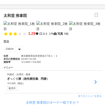
太和堂 推拿院
3.29
口コミ
1件
写真
6枚
整体
日祝OK
住所
東京都世田谷区世田谷4丁目１－２
本日の営業状況
10:00〜21:00
価格帯
￥2,000〜￥8,000
メニュー
中国式・台湾式・推拿
ぎっくり腰（急性腰扭傷、閃腰）
￥
5,000
（税込）
販売中
全てのメニューを見る
太和堂 推拿院のオーナー様ですか？