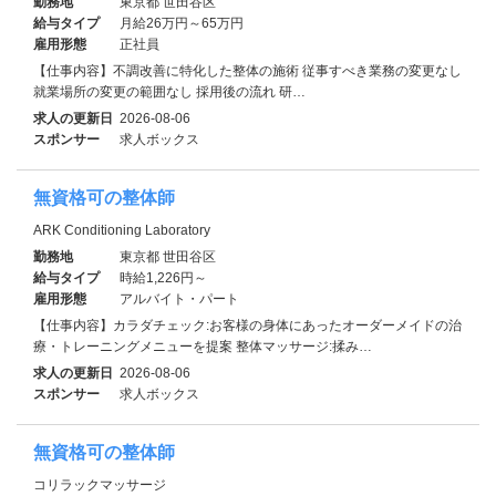
勤務地
東京都 世田谷区
給与タイプ
月給26万円～65万円
雇用形態
正社員
【仕事内容】不調改善に特化した整体の施術 従事すべき業務の変更なし
就業場所の変更の範囲なし 採用後の流れ 研…
求人の更新日
2026-08-06
スポンサー
求人ボックス
無資格可の整体師
ARK Conditioning Laboratory
勤務地
東京都 世田谷区
給与タイプ
時給1,226円～
雇用形態
アルバイト・パート
【仕事内容】カラダチェック:お客様の身体にあったオーダーメイドの治
療・トレーニングメニューを提案 整体マッサージ:揉み…
求人の更新日
2026-08-06
スポンサー
求人ボックス
無資格可の整体師
コリラックマッサージ