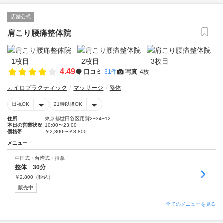
店舗公式
肩こり腰痛整体院
4.49
口コミ
31件
写真
4枚
カイロプラクティック
マッサージ
整体
日祝OK
21時以降OK
住所
東京都世田谷区用賀2−34−12
本日の営業状況
10:00〜23:00
価格帯
￥2,800〜￥8,800
メニュー
中国式・台湾式・推拿
整体 30分
￥
2,800
（税込）
販売中
全てのメニューを見る