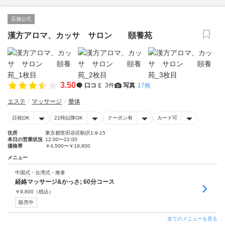
店舗公式
漢方アロマ、カッサ サロン 頤養苑
3.50
口コミ
3件
写真
17枚
エステ
マッサージ
整体
日祝OK
21時以降OK
クーポン有
カード可
住所
東京都世田谷区駒沢1-9-15
本日の営業状況
12:00〜22:00
価格帯
￥4,500〜￥18,800
メニュー
中国式・台湾式・推拿
経絡マッサージ&かっさ; 60分コース
￥
9,800
（税込）
販売中
全てのメニューを見る