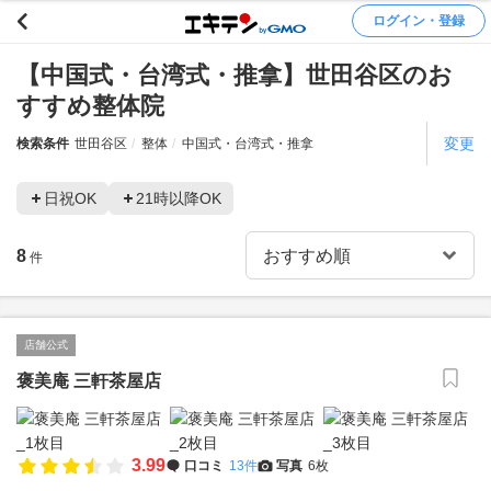
ログイン・登録
【中国式・台湾式・推拿】世田谷区のお
すすめ整体院
変更
検索条件
世田谷区
整体
中国式・台湾式・推拿
日祝OK
21時以降OK
8
件
店舗公式
褒美庵 三軒茶屋店
3.99
口コミ
13件
写真
6枚