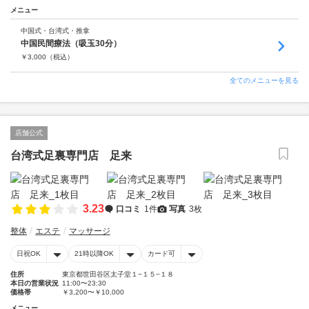
メニュー
中国式・台湾式・推拿
中国民間療法（吸玉30分）
￥
3,000
（税込）
全てのメニューを見る
店舗公式
台湾式足裏専門店 足来
3.23
口コミ
1件
写真
3枚
整体
エステ
マッサージ
日祝OK
21時以降OK
カード可
住所
東京都世田谷区太子堂１−１５−１８
本日の営業状況
11:00〜23:30
価格帯
￥3,200〜￥10,000
メニュー