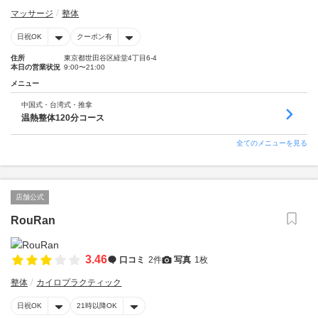
マッサージ
整体
日祝OK
クーポン有
住所
東京都世田谷区経堂4丁目6-4
本日の営業状況
9:00〜21:00
メニュー
中国式・台湾式・推拿
温熱整体120分コース
全てのメニューを見る
店舗公式
RouRan
3.46
口コミ
2件
写真
1枚
整体
カイロプラクティック
日祝OK
21時以降OK