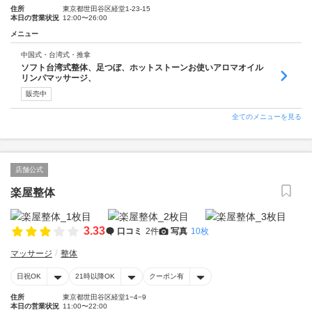
住所
東京都世田谷区経堂1-23-15
本日の営業状況
12:00〜26:00
メニュー
中国式・台湾式・推拿
ソフト台湾式整体、足つぼ、ホットストーンお使いアロマオイル
リンパマッサージ、
販売中
全てのメニューを見る
店舗公式
楽屋整体
3.33
口コミ
2件
写真
10枚
マッサージ
整体
日祝OK
21時以降OK
クーポン有
住所
東京都世田谷区経堂1−4−9
本日の営業状況
11:00〜22:00