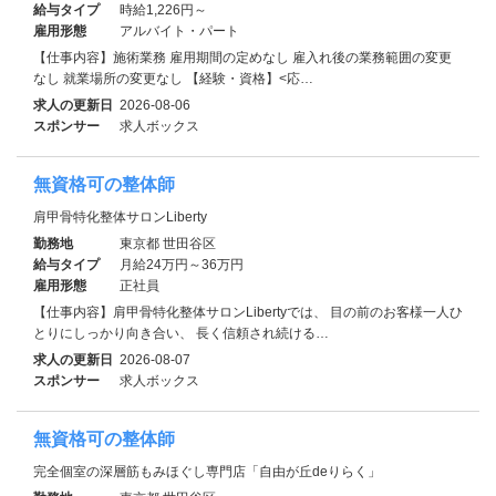
給与タイプ
時給1,226円～
雇用形態
アルバイト・パート
【仕事内容】施術業務 雇用期間の定めなし 雇入れ後の業務範囲の変更
なし 就業場所の変更なし 【経験・資格】<応…
求人の更新日
2026-08-06
スポンサー
求人ボックス
無資格可の整体師
肩甲骨特化整体サロンLiberty
勤務地
東京都 世田谷区
給与タイプ
月給24万円～36万円
雇用形態
正社員
【仕事内容】肩甲骨特化整体サロンLibertyでは、 目の前のお客様一人ひ
とりにしっかり向き合い、 長く信頼され続ける…
求人の更新日
2026-08-07
スポンサー
求人ボックス
無資格可の整体師
完全個室の深層筋もみほぐし専門店「自由が丘deりらく」