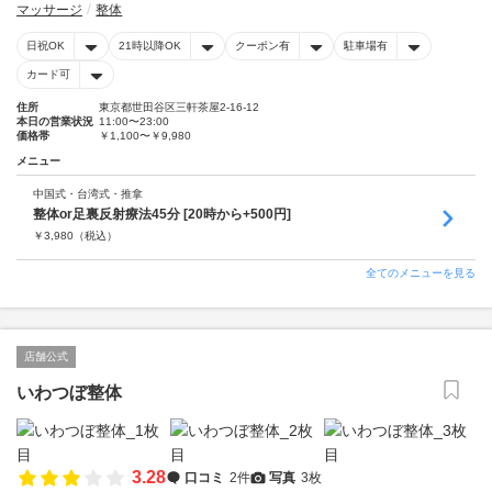
マッサージ
整体
日祝OK
21時以降OK
クーポン有
駐車場有
カード可
住所
東京都世田谷区三軒茶屋2-16-12
本日の営業状況
11:00〜23:00
価格帯
￥1,100〜￥9,980
メニュー
中国式・台湾式・推拿
整体or足裏反射療法45分 [20時から+500円]
￥
3,980
（税込）
全てのメニューを見る
店舗公式
いわつぼ整体
3.28
口コミ
2件
写真
3枚