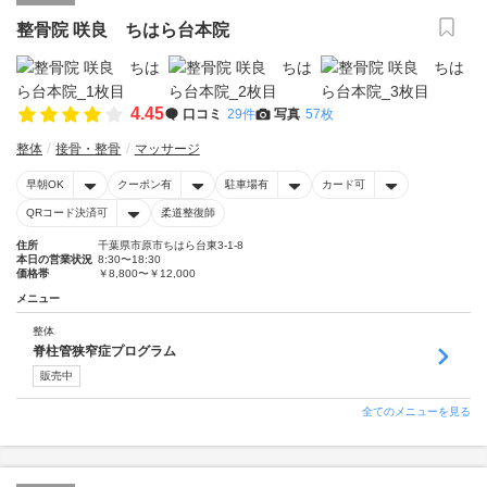
整骨院 咲良 ちはら台本院
4.45
口コミ
29件
写真
57枚
整体
接骨・整骨
マッサージ
早朝OK
クーポン有
駐車場有
カード可
QRコード決済可
柔道整復師
住所
千葉県市原市ちはら台東3-1-8
本日の営業状況
8:30〜18:30
価格帯
￥8,800〜￥12,000
メニュー
整体
脊柱管狭窄症プログラム
販売中
全てのメニューを見る