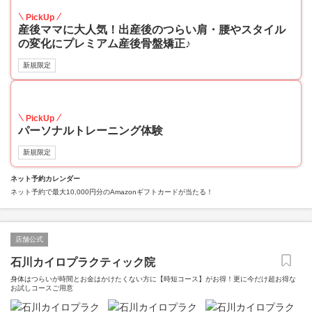
PickUp
産後ママに大人気！出産後のつらい肩・腰やスタイル
の変化にプレミアム産後骨盤矯正♪
新規限定
40
PickUp
パーソナルトレーニング体験
新規限定
ネット予約カレンダー
ネット予約で最大10,000円分のAmazonギフトカードが当たる！
店舗公式
石川カイロプラクティック院
身体はつらいが時間とお金はかけたくない方に【時短コース】がお得！更に今だけ超お得な
お試しコースご用意