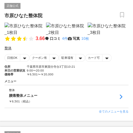
店舗公式
市原ひなた整体院
3.66
口コミ
4件
写真
10枚
整体
日祝OK
クーポン有
駐車場有
カード可
住所
千葉県市原市東国分寺台3丁目10-21
本日の営業状況
9:00〜20:00
価格帯
￥6,501〜￥20,000
メニュー
整体
腰痛整体メニュー
￥
6,501
（税込）
全てのメニューを見る