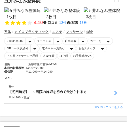
五井みなみ整体院
4.10
口コミ
12件
写真
13枚
整体
カイロプラクティック
エステ
マッサージ
鍼灸
21時以降OK
クーポン有
駐車場有
カード可
QRコード決済可
電子マネー決済可
女性スタッフ
あん摩マッサージ指圧師
きゆう師
はり師
お子様連れOK
住所
千葉県市原市君塚4-15-8
本日の営業状況
14:00〜22:00
価格帯
￥11,000〜￥14,980
メニュー
整体
【初回施術】 ～当院の施術を初めて受けられる方
￥
14,800
（税込）
全てのメニューを見る