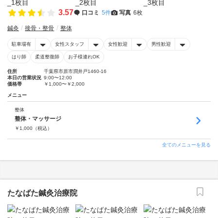
3.57
口コミ
5件
写真
6枚
鍼灸
接骨・整骨
整体
駐車場有
女性スタッフ
女性歓迎
男性歓迎
はり師
柔道整復師
お子様連れOK
住所
千葉県市原市潤井戸1460-16
本日の営業状況
9:00〜12:00
価格帯
￥1,000〜￥2,000
メニュー
整体
整体・マッサージ
￥
1,000
（税込）
全てのメニューを見る
たなばた鍼灸治療院