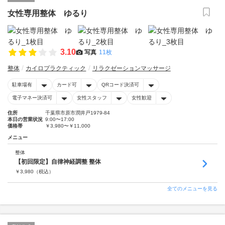
女性専用整体 ゆるり
3.10
写真
11枚
整体
カイロプラクティック
リラクゼーションマッサージ
駐車場有
カード可
QRコード決済可
電子マネー決済可
女性スタッフ
女性歓迎
住所
千葉県市原市潤井戸1979-84
本日の営業状況
9:00〜17:00
価格帯
￥3,980〜￥11,000
メニュー
整体
【初回限定】自律神経調整 整体
￥
3,980
（税込）
全てのメニューを見る