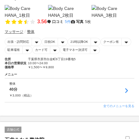
3.56
口コミ
5件
写真
5枚
マッサージ
整体
出張・訪問対応
日祝OK
21時以降OK
クーポン有
駐車場有
カード可
電子マネー決済可
住所
千葉県市原市白金町6丁目19番地5
本日の営業状況
10:00〜24:00
価格帯
￥1,500〜￥9,800
メニュー
整体
40分
￥
3,000
（税込）
全てのメニューを見る
店舗公式