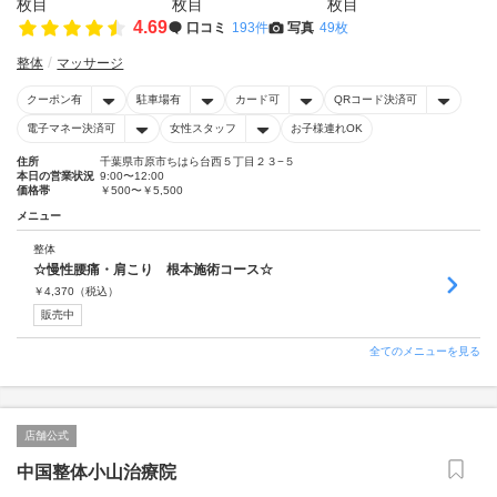
4.69
口コミ
193件
写真
49枚
整体
マッサージ
クーポン有
駐車場有
カード可
QRコード決済可
電子マネー決済可
女性スタッフ
お子様連れOK
住所
千葉県市原市ちはら台西５丁目２３−５
本日の営業状況
9:00〜12:00
価格帯
￥500〜￥5,500
メニュー
整体
☆慢性腰痛・肩こり 根本施術コース☆
￥
4,370
（税込）
販売中
全てのメニューを見る
店舗公式
中国整体小山治療院