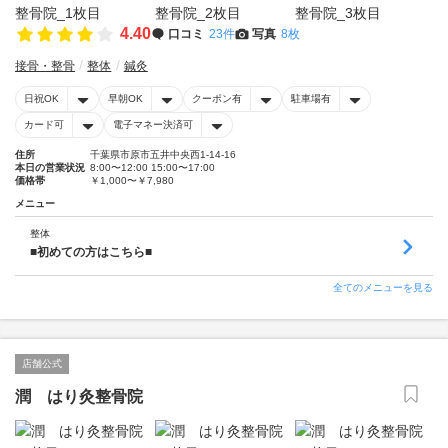
4.40
口コミ
23件
写真
8枚
接骨・整骨
整体
鍼灸
日祝OK
早朝OK
クーポン有
駐車場有
カード可
電子マネー決済可
住所
千葉県市原市五井中央西1-14-16
本日の営業状況
8:00〜12:00 15:00〜17:00
価格帯
￥1,000〜￥7,980
メニュー
整体
■初めての方はこちら■
全てのメニューを見る
店舗公式
潤 はり灸整骨院