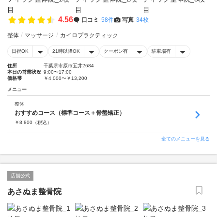
4.56
口コミ
58件
写真
34枚
整体
マッサージ
カイロプラクティック
日祝OK
21時以降OK
クーポン有
駐車場有
住所
千葉県市原市五井2684
本日の営業状況
9:00〜17:00
価格帯
￥4,000〜￥13,200
メニュー
整体
おすすめコース（標準コース＋骨盤矯正）
￥
8,800
（税込）
全てのメニューを見る
店舗公式
あさぬま整骨院