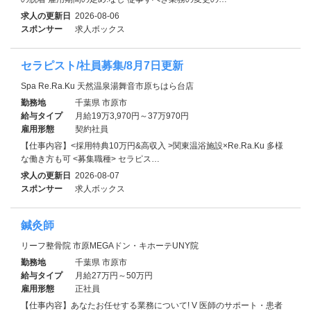
求人の更新日
2026-08-06
スポンサー
求人ボックス
セラピスト/社員募集/8月7日更新
Spa Re.Ra.Ku 天然温泉湯舞音市原ちはら台店
勤務地
千葉県 市原市
給与タイプ
月給19万3,970円～37万970円
雇用形態
契約社員
【仕事内容】<採用特典10万円&高収入 >関東温浴施設×Re.Ra.Ku 多様
な働き方も可 <募集職種> セラピス…
求人の更新日
2026-08-07
スポンサー
求人ボックス
鍼灸師
リーフ整骨院 市原MEGAドン・キホーテUNY院
勤務地
千葉県 市原市
給与タイプ
月給27万円～50万円
雇用形態
正社員
【仕事内容】あなたお任せする業務について! V 医師のサポート・患者