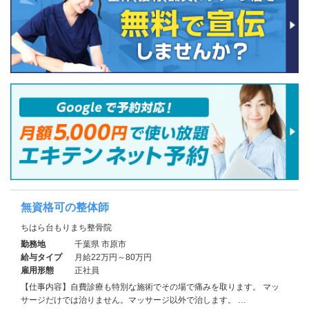
無資格可の整体師
ちはら台もりまち整骨院
勤務地
千葉県 市原市
給与タイプ
月給22万円～80万円
雇用形態
正社員
【仕事内容】自費診療も特別な施術でその場で痛みを取ります。 マッ
サージだけでは治りません。マッサージ以外で治します。 …