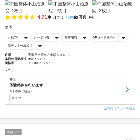
4.71
口コミ
72件
写真
3枚
整体
日祝OK
クーポン有
駐車場有
QRコード決済可
電子マネー決済可
住所
千葉県市原市古市場５９６−１
本日の営業状況
9:00〜21:00
価格帯
￥1,000〜￥5,500
メニュー
整体
体験整体を行います
￥
1,000
（税込）
販売中
全てのメニューを見る
店舗公式