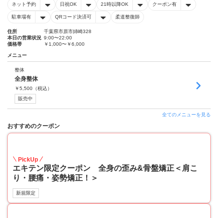
ネット予約
日祝OK
21時以降OK
クーポン有
駐車場有
QRコード決済可
柔道整復師
住所
千葉県市原市姉崎328
本日の営業状況
9:00〜22:00
価格帯
￥1,000〜￥6,000
メニュー
整体
全身整体
￥
5,500
（税込）
販売中
全てのメニューを見る
おすすめのクーポン
40
PickUp
エキテン限定クーポン 全身の歪み&骨盤矯正＜肩こ
り・腰痛・姿勢矯正！＞
新規限定
40