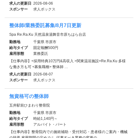
求人の更新日
2026-08-06
スポンサー
求人ボックス
整体師/業務委託募集/8月7日更新
Spa Re.Ra.Ku 天然温泉湯舞音市原ちはら台店
勤務地
千葉県 市原市
給与タイプ
固定報酬500円
雇用形態
業務委託
【仕事内容】<採用特典10万円&高収入 >関東温浴施設×Re.Ra.Ku 多様
な働き方も可 <募集職種> 整体師 …
求人の更新日
2026-08-07
スポンサー
求人ボックス
無資格可の整体師
五井駅前ひまわり整骨院
勤務地
千葉県 市原市
給与タイプ
時給1,140円～
雇用形態
アルバイト・パート
【仕事内容】整骨院内での施術補助・受付対応・患者様のご案内・機械
の脱着 雇用期間の定め:なし 従事すべき業務の変更の…