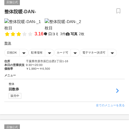
店舗公式
整体院暖-DAN-
3.16
口コミ
3件
写真
2枚
整体
日祝OK
駐車場有
カード可
電子マネー決済可
住所
千葉県市原市辰巳台西1丁目1-16
本日の営業状況
9:30〜20:00
価格帯
￥1,980〜￥6,500
メニュー
整体
回数券
販売中
全てのメニューを見る
店舗公式