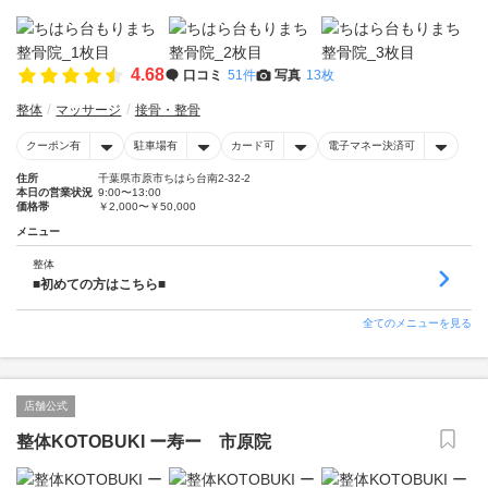
4.68
口コミ
51件
写真
13枚
整体
マッサージ
接骨・整骨
クーポン有
駐車場有
カード可
電子マネー決済可
住所
千葉県市原市ちはら台南2-32-2
本日の営業状況
9:00〜13:00
価格帯
￥2,000〜￥50,000
メニュー
整体
■初めての方はこちら■
全てのメニューを見る
店舗公式
整体KOTOBUKI ー寿ー 市原院