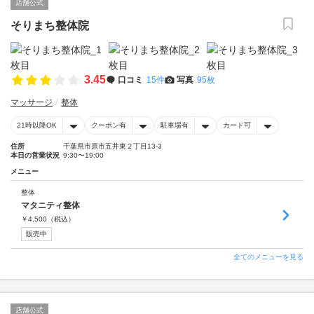
店舗公式
そりまち整体院
3.45
口コミ
15件
写真
95枚
マッサージ
整体
21時以降OK
クーポン有
駐車場有
カード可
住所
千葉県市原市五井東２丁目13-3
本日の営業状況
9:30〜19:00
メニュー
整体
マタニティ整体
￥
4,500
（税込）
販売中
全てのメニューを見る
店舗公式