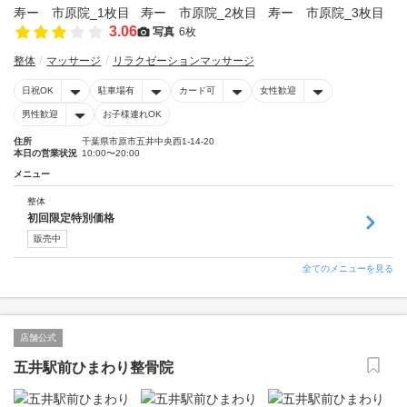
3.06
写真
6枚
整体
マッサージ
リラクゼーションマッサージ
日祝OK
駐車場有
カード可
女性歓迎
男性歓迎
お子様連れOK
住所
千葉県市原市五井中央西1-14-20
本日の営業状況
10:00〜20:00
メニュー
整体
初回限定特別価格
販売中
全てのメニューを見る
店舗公式
五井駅前ひまわり整骨院