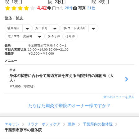
4.42
口コミ
28件
写真
21枚
整体
鍼灸
駐車場有
カード可
QRコード決済可
電子マネー決済可
きゆう師
はり師
住所
千葉県市原市八幡４００−１
本日の営業状況
10:00〜14:00 16:00〜21:00
価格帯
￥3,500〜￥7,000
メニュー
整体
身体の状態に合わせて施術方法を変える当院独自の施術法（大
人）
￥
7,000
（非課税）
全てのメニューを見る
たなばた鍼灸治療院のオーナー様ですか？
エキテン
リラク・ボディケア
整体
千葉県内の整体院
千葉県市原市の整体院