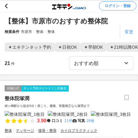
ログイン・登録
【整体】市原市のおすすめ整体院
変更
検索条件
市原市
整体
整体
エキテンネット予約
日祝OK
早朝OK
21時以降OK
21
件
店舗公式
ネット予約スピードくじ対象店
整体院塚潤
姉ヶ崎駅から徒歩5分！肩こり、腰痛、骨盤矯正なら塚潤まで
3.98
口コミ
11件
写真
26枚
整体
マッサージ
接骨・整骨
カイロプラクティック