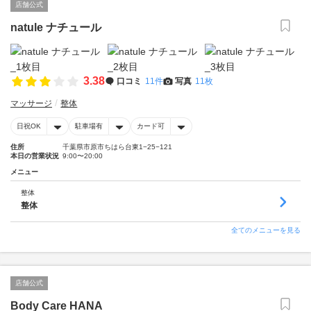
店舗公式
natule ナチュール
3.38
口コミ
11件
写真
11枚
マッサージ
整体
日祝OK
駐車場有
カード可
住所
千葉県市原市ちはら台東1−25−121
本日の営業状況
9:00〜20:00
メニュー
整体
整体
全てのメニューを見る
店舗公式
Body Care HANA