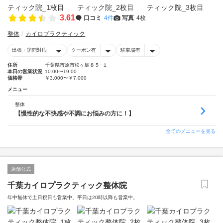
3.61
口コミ
4件
写真
4枚
整体
カイロプラクティック
出張・訪問対応
クーポン有
駐車場有
住所
千葉県市原市松ヶ島８５−１
本日の営業状況
10:00〜19:00
価格帯
￥3,000〜￥7,000
メニュー
整体
【慢性的な不快感や不調にお悩みの方に！】
全てのメニューを見る
店舗公式
千葉カイロプラクティック整体院
年中無休で土日祝日も営業中。平日は20時以降も営業中。