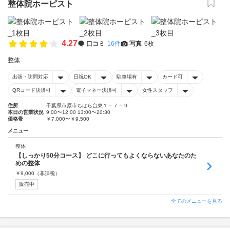
整体院ホーピスト
4.27
口コミ
16件
写真
6枚
整体
出張・訪問対応
日祝OK
駐車場有
カード可
QRコード決済可
電子マネー決済可
女性スタッフ
住所
千葉県市原市ちはら台東１－７－９
本日の営業状況
9:00〜12:00 13:00〜20:30
価格帯
￥7,000〜￥9,500
メニュー
整体
【しっかり50分コース】 どこに行ってもよくならないあなたのた
めの整体
￥
9,000
（非課税）
販売中
全てのメニューを見る