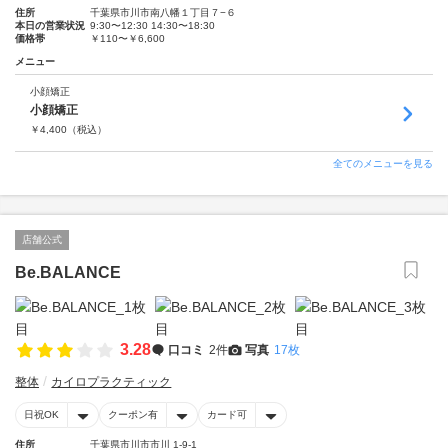
住所
千葉県市川市南八幡１丁目７−６
本日の営業状況
9:30〜12:30 14:30〜18:30
価格帯
￥110〜￥6,600
メニュー
小顔矯正
小顔矯正
￥
4,400
（税込）
全てのメニューを見る
店舗公式
Be.BALANCE
3.28
口コミ
2件
写真
17枚
整体
カイロプラクティック
日祝OK
クーポン有
カード可
住所
千葉県市川市市川 1-9-1