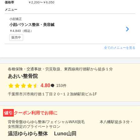
価格帯
￥2,200〜￥6,050
メニュー
小顔矯正
小顔バランス整体・美容鍼
￥
4,840
（税込）
販売中
全てのメニューを見る
各種保険・交通事故・労災取扱、東西線南行徳駅から徒歩１分
あおい整骨院
4.80
153件
千葉県市川市南行徳１丁目２０−１２加納駅前ビル1F
値引
クーポン利用でお得に
背骨骨盤ゆらゆら整体/フェイシャルWAX脱毛 本八幡駅徒歩３分・
女性限定のプライベートサロン
温活ゆらゆら整体 Luno山田