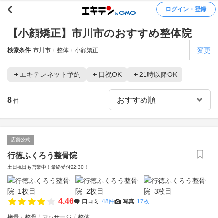
ログイン・登録
【小顔矯正】市川市のおすすめ整体院
変更
検索条件
市川市
整体
小顔矯正
エキテンネット予約
日祝OK
21時以降OK
8
件
店舗公式
行徳ふくろう整骨院
土日祝日も営業中！最終受付22:30！
4.46
口コミ
48件
写真
17枚
接骨・整骨
マッサージ
整体