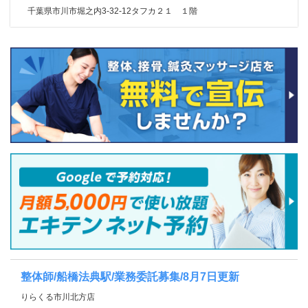
千葉県市川市堀之内3-32-12タフカ２１ １階
整体師/船橋法典駅/業務委託募集/8月7日更新
りらくる市川北方店