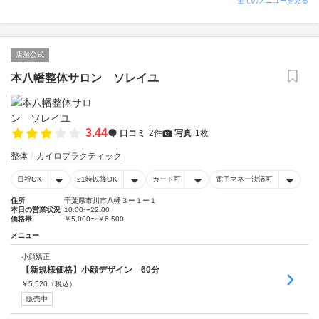
全てのメニューを見る
店舗公式
本八幡整体サロン ソレイユ
3.44
口コミ
2件
写真
1枚
整体
カイロプラクティック
日祝OK
21時以降OK
カード可
電子マネー決済可
住所
千葉県市川市八幡３ー１ー１
本日の営業状況
10:00〜22:00
価格帯
￥5,000〜￥6,500
メニュー
小顔矯正
【新規様価格】小顔デザイン 60分
￥
5,520
（税込）
販売中