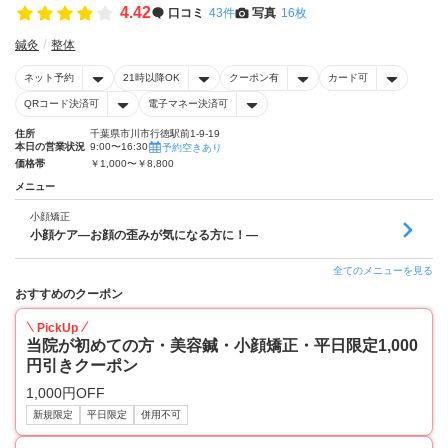
4.42
口コミ
43件
写真
16枚
鍼灸
整体
ネット予約
21時以降OK
クーポン有
カード可
QRコード決済可
電子マネー決済可
住所
千葉県市川市行徳駅前1-9-19
本日の営業状況
9:00〜16:30
予約空きあり
価格帯
￥1,000〜￥8,800
メニュー
小顔矯正
小顔ケア―お顔の歪みが気になる方に！―
全てのメニューを見る
おすすめのクーポン
PickUp
当院が初めての方・美容鍼・小顔矯正・平日限定1,000
円引きクーポン
1,000円OFF
新規限定
平日限定
併用不可