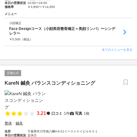
本日の営業状況
10:00〜18:00
価格帯
￥3,850〜￥14,850
メニュー
小顔矯正
Face Designコース（小顔美容整骨矯正＋美顔リンパ）〜シンデ
レラ〜
￥
5,500
（税込）
全てのメニューを見る
店舗公式
KareN 鍼灸 バランスコンディショニング
3.21
口コミ
1件
写真
1枚
整体
鍼灸
住所
千葉県市川市南八幡4-6-21イーストケイビル６０１
本日の営業状況
定休日