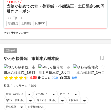
PickUp
当院が初めての方・美容鍼・小顔矯正・土日限定500円
引きクーポン
500円OFF
新規限定
土日限定
併用不可
ネット予約カレンダー
店舗公式
やわら接骨院 市川本八幡本院
4.85
口コミ
203件
写真
40枚
整体
マッサージ
鍼灸
出張・訪問対応
クーポン有
カード可
QRコード決済可
電子マネー決済可
女性歓迎
男性歓迎
お子様連れOK