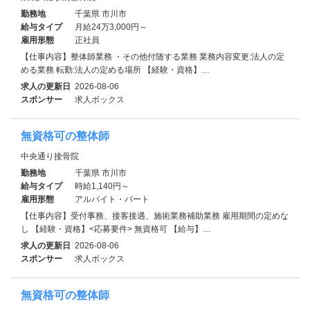
勤務地
千葉県 市川市
給与タイプ
月給24万3,000円～
雇用形態
正社員
【仕事内容】整体師業務 ・その他付随する業務 業務内容変更:法人の定
める業務 転勤:法人の定める場所 【経験・資格】…
求人の更新日
2026-08-06
スポンサー
求人ボックス
無資格可の整体師
中央通り接骨院
勤務地
千葉県 市川市
給与タイプ
時給1,140円～
雇用形態
アルバイト・パート
【仕事内容】受付事務、接客接遇、施術業務補助業務 雇用期間の定めな
し 【経験・資格】<応募要件> 無資格可 【給与】…
求人の更新日
2026-08-06
スポンサー
求人ボックス
無資格可の整体師