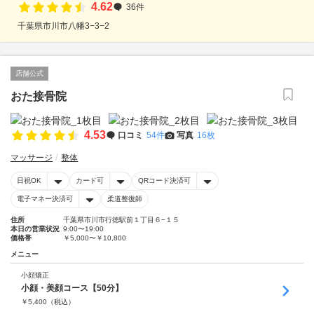
4.62
36件
千葉県市川市八幡3−3−2
店舗公式
おた接骨院
4.53
口コミ
54件
写真
16枚
マッサージ
整体
日祝OK
カード可
QRコード決済可
電子マネー決済可
柔道整復師
住所
千葉県市川市行徳駅前１丁目６−１５
本日の営業状況
9:00〜19:00
価格帯
￥5,000〜￥10,800
メニュー
小顔矯正
小顔・美顔コース【50分】
￥
5,400
（税込）