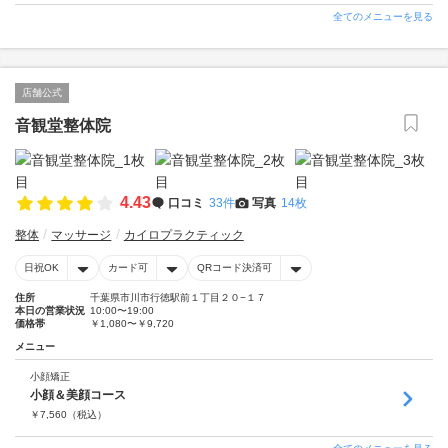
全てのメニューを見る
店舗公式
音観堂整体院
4.43
口コミ
33件
写真
14枚
整体
マッサージ
カイロプラクティック
日祝OK
カード可
QRコード決済可
住所
千葉県市川市行徳駅前１丁目２０−１７
本日の営業状況
10:00〜19:00
価格帯
￥1,080〜￥9,720
メニュー
小顔矯正
小顔＆美顔コース
￥
7,560
（税込）