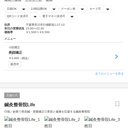
日祝OK
21時以降OK
クーポン有
カード可
QRコード決済可
電子マネー決済可
住所
千葉県市川市行徳駅前1-27-13
本日の営業状況
15:00〜22:30
価格帯
￥1,500〜￥6,500
メニュー
小顔矯正
美顔矯正
￥
3,000
（税込）
販売中
全てのメニューを見る
店舗公式
鍼灸整骨院Life
行徳／妙典で美容鍼・骨盤矯正◎美容と健康を応援する鍼灸整骨院