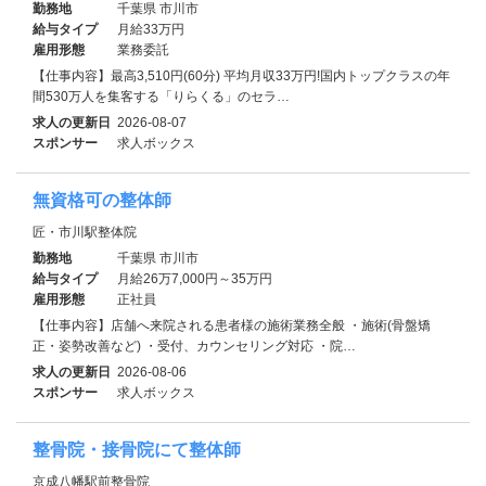
勤務地
千葉県 市川市
給与タイプ
月給33万円
雇用形態
業務委託
【仕事内容】最高3,510円(60分) 平均月収33万円!国内トップクラスの年
間530万人を集客する「りらくる」のセラ…
求人の更新日
2026-08-07
スポンサー
求人ボックス
無資格可の整体師
匠・市川駅整体院
勤務地
千葉県 市川市
給与タイプ
月給26万7,000円～35万円
雇用形態
正社員
【仕事内容】店舗へ来院される患者様の施術業務全般 ・施術(骨盤矯
正・姿勢改善など) ・受付、カウンセリング対応 ・院…
求人の更新日
2026-08-06
スポンサー
求人ボックス
整骨院・接骨院にて整体師
京成八幡駅前整骨院