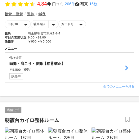
4.84
口コミ
206件
写真
16枚
接骨・整骨
整体
鍼灸
日祝OK
駐車場有
カード可
住所
埼玉県朝霞市泉水1-8-4
本日の営業状況
9:00〜18:00
価格帯
￥600〜￥5,500
メニュー
骨格矯正
頭痛・肩こり・腰痛【猫背矯正】
￥
5,500
（税込）
販売中
全てのメニューを見る
店舗公式
朝霞台カイロ整体ルーム