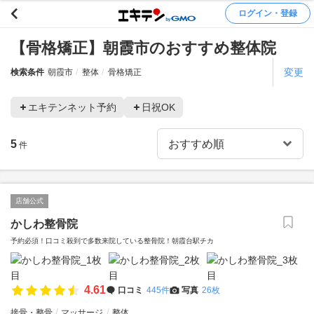
ログイン・登録
【骨格矯正】朝霞市のおすすめ整体院
変更
検索条件
朝霞市
整体
骨格矯正
エキテンネット予約
日祝OK
5
件
店舗公式
かしわ整骨院
予約必須！口コミ殺到で多数来院している整骨院！朝霞台駅チカ
4.61
口コミ
445件
写真
26枚
接骨・整骨
マッサージ
整体