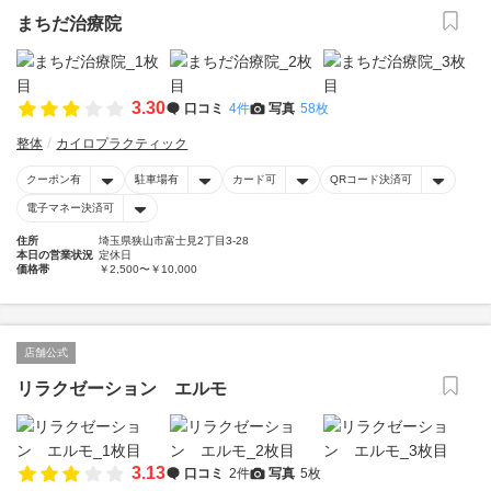
まちだ治療院
3.30
口コミ
4件
写真
58枚
整体
カイロプラクティック
クーポン有
駐車場有
カード可
QRコード決済可
電子マネー決済可
住所
埼玉県狭山市富士見2丁目3-28
本日の営業状況
定休日
価格帯
￥2,500〜￥10,000
店舗公式
リラクゼーション エルモ
3.13
口コミ
2件
写真
5枚