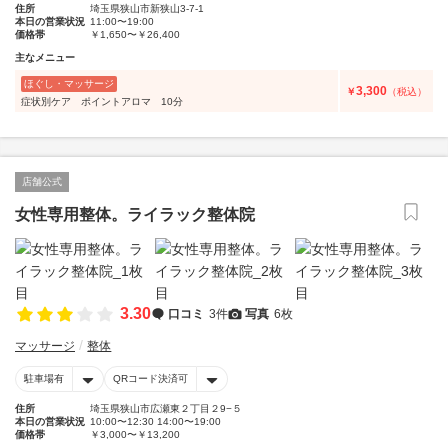
住所
埼玉県狭山市新狭山3-7-1
本日の営業状況
11:00〜19:00
価格帯
￥1,650〜￥26,400
主なメニュー
ほぐし・マッサージ
3,300
￥
（税込）
症状別ケア ポイントアロマ 10分
店舗公式
女性専用整体。ライラック整体院
3.30
口コミ
3件
写真
6枚
マッサージ
整体
駐車場有
QRコード決済可
住所
埼玉県狭山市広瀬東２丁目２9−５
本日の営業状況
10:00〜12:30 14:00〜19:00
価格帯
￥3,000〜￥13,200