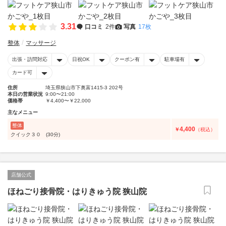
3.31
口コミ
2件
写真
17枚
整体
マッサージ
出張・訪問対応
日祝OK
クーポン有
駐車場有
カード可
住所
埼玉県狭山市下奥富1415-3 202号
本日の営業状況
9:00〜21:00
価格帯
￥4,400〜￥22,000
主なメニュー
整体
4,400
￥
（税込）
クイック３０ (30分)
店舗公式
ほねごり接骨院・はりきゅう院 狭山院