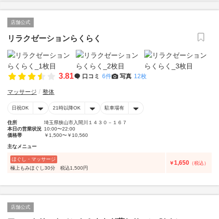
店舗公式
リラクゼーションらくらく
3.81
口コミ
6件
写真
12枚
マッサージ
整体
日祝OK
21時以降OK
駐車場有
住所
埼玉県狭山市入間川１４３０－１６７
本日の営業状況
10:00〜22:00
価格帯
￥1,500〜￥10,560
主なメニュー
ほぐし・マッサージ
1,650
￥
（税込）
極上もみほぐし30分 税込1,500円
店舗公式