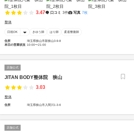
3.47
口コミ
3件
写真
7枚
整体
日祝OK
きゆう師
はり師
柔道整復師
住所
埼玉県狭山市新狭山3-9-8
本日の営業状況
10:00〜21:00
店舗公式
JITAN BODY整体院 狭山
3.03
整体
住所
埼玉県狭山市入間川1-3-6
店舗公式