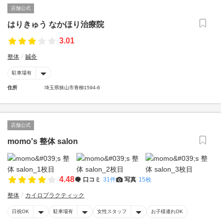
店舗公式
はりきゅう なかほり治療院
3.01
整体
鍼灸
駐車場有
住所
埼玉県狭山市青柳1594-6
店舗公式
momo's 整体 salon
4.48
口コミ
31件
写真
15枚
整体
カイロプラクティック
日祝OK
駐車場有
女性スタッフ
お子様連れOK