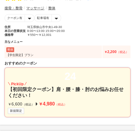
接骨・整骨
マッサージ
整体
クーポン有
駐車場有
住所
埼玉県狭山市中央1-49-30
本日の営業状況
9:00〜13:00 15:00〜20:00
価格帯
￥550〜￥12,001
主なメニュー
整体
2,200
￥
（税込）
【学生限定】プラン
おすすめのクーポン
24
PickUp
【初回限定クーポン】肩・腰・膝・肘のお悩みお任せ
ください！
4,980
6,600
￥
￥
（税込）
（税込）
新規限定