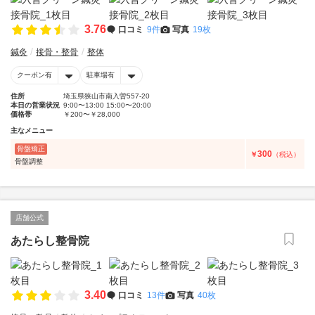
3.76
口コミ
9件
写真
19枚
鍼灸
接骨・整骨
整体
クーポン有
駐車場有
住所
埼玉県狭山市南入曽557-20
本日の営業状況
9:00〜13:00 15:00〜20:00
価格帯
￥200〜￥28,000
主なメニュー
骨盤矯正
300
￥
（税込）
骨盤調整
店舗公式
あたらし整骨院
3.40
口コミ
13件
写真
40枚