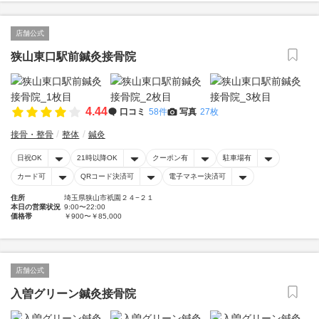
店舗公式
狭山東口駅前鍼灸接骨院
4.44
口コミ
58件
写真
27枚
接骨・整骨
整体
鍼灸
日祝OK
21時以降OK
クーポン有
駐車場有
カード可
QRコード決済可
電子マネー決済可
住所
埼玉県狭山市祇園２４−２１
本日の営業状況
9:00〜22:00
価格帯
￥900〜￥85,000
店舗公式
入曽グリーン鍼灸接骨院