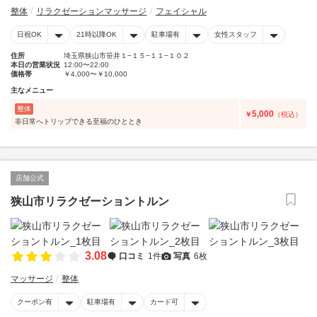
整体
リラクゼーションマッサージ
フェイシャル
日祝OK
21時以降OK
駐車場有
女性スタッフ
住所
埼玉県狭山市笹井１−１５−１１−１０２
本日の営業状況
12:00〜22:00
価格帯
￥4,000〜￥10,000
主なメニュー
整体
5,000
￥
（税込）
非日常へトリップできる至福のひととき
店舗公式
狭山市リラクゼーショントルン
3.08
口コミ
1件
写真
6枚
マッサージ
整体
クーポン有
駐車場有
カード可