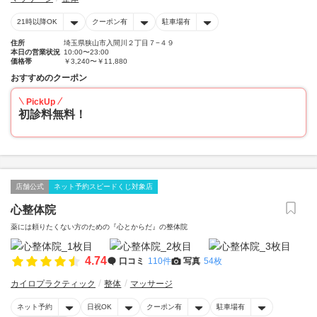
21時以降OK
クーポン有
駐車場有
住所
埼玉県狭山市入間川２丁目７−４９
本日の営業状況
10:00〜23:00
価格帯
￥3,240〜￥11,880
おすすめのクーポン
PickUp
初診料無料！
店舗公式
ネット予約スピードくじ対象店
心整体院
薬には頼りたくない方のための『心とからだ』の整体院
4.74
口コミ
110件
写真
54枚
カイロプラクティック
整体
マッサージ
ネット予約
日祝OK
クーポン有
駐車場有