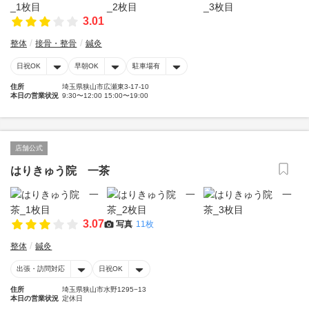
3.01
整体
接骨・整骨
鍼灸
日祝OK
早朝OK
駐車場有
住所
埼玉県狭山市広瀬東3-17-10
本日の営業状況
9:30〜12:00 15:00〜19:00
店舗公式
はりきゅう院 一茶
3.07
写真
11枚
整体
鍼灸
出張・訪問対応
日祝OK
住所
埼玉県狭山市水野1295−13
本日の営業状況
定休日