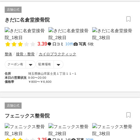
店舗公式
きだに名倉堂接骨院
3.39
口コミ
10件
写真
6枚
整体
接骨・整骨
カイロプラクティック
クーポン有
駐車場有
住所
埼玉県狭山市富士見１丁目１１−１
本日の営業状況
9:00〜20:00
価格帯
￥800〜￥6,600
店舗公式
フェニックス整骨院
3.25
口コミ
1件
写真
30枚