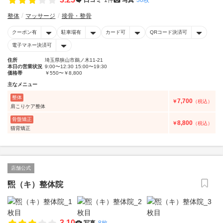
整体
マッサージ
接骨・整骨
クーポン有
駐車場有
カード可
QRコード決済可
電子マネー決済可
住所
埼玉県狭山市鵜ノ木11-21
本日の営業状況
9:00〜12:30 15:00〜19:30
価格帯
￥550〜￥8,800
主なメニュー
整体
7,700
￥
（税込）
肩こりケア整体
骨盤矯正
8,800
￥
（税込）
猫背矯正
店舗公式
煕（キ）整体院
3.10
写真
8枚