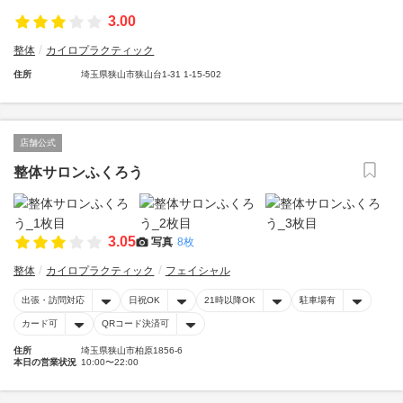
3.00
整体
カイロプラクティック
住所
埼玉県狭山市狭山台1-31 1-15-502
店舗公式
整体サロンふくろう
3.05
写真
8枚
整体
カイロプラクティック
フェイシャル
出張・訪問対応
日祝OK
21時以降OK
駐車場有
カード可
QRコード決済可
住所
埼玉県狭山市柏原1856-6
本日の営業状況
10:00〜22:00