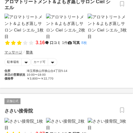
アロマトリートメント＆よもぎ蒸しサロン Ciel シ
エル
3.16
口コミ
1件
写真
8枚
マッサージ
整体
駐車場有
カード可
住所
埼玉県狭山市狭山台4丁目5-14
本日の営業状況
10:00〜18:00
価格帯
￥3,800〜￥22,770
店舗公式
ささい接骨院