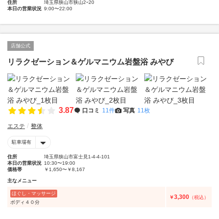
住所
埼玉県狭山市狭山2ｰ20
本日の営業状況
9:00〜22:00
店舗公式
リラクゼーション＆ゲルマニウム岩盤浴 みやび
3.87
口コミ
11件
写真
11枚
エステ
整体
駐車場有
住所
埼玉県狭山市富士見1-4-4-101
本日の営業状況
10:30〜19:00
価格帯
￥1,650〜￥8,167
主なメニュー
ほぐし・マッサージ
3,300
￥
（税込）
ボディ４０分