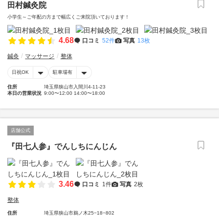
田村鍼灸院
小学生～ご年配の方まで幅広くご来院頂いております！
4.68
口コミ
52件
写真
13枚
鍼灸
マッサージ
整体
日祝OK
駐車場有
住所
埼玉県狭山市入間川4-11-23
本日の営業状況
9:00〜12:00 14:00〜18:00
店舗公式
『田七人参』でんしちにんじん
3.46
口コミ
1件
写真
2枚
整体
住所
埼玉県狭山市鵜ノ木25−18−802