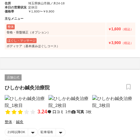
住所
埼玉県狭山市鵜ノ木24-18
本日の営業状況
定休日
価格帯
￥1,600〜￥9,900
主なメニュー
整体
1,600
￥
（税込）
骨格・骨盤矯正（オプション）
ほぐし・マッサージ
3,900
￥
（税込）
ボディケア（基本揉みほぐしコース）
店舗公式
ひしかわ鍼灸治療院
3.24
口コミ
1件
写真
3枚
整体
鍼灸
21時以降OK
駐車場有