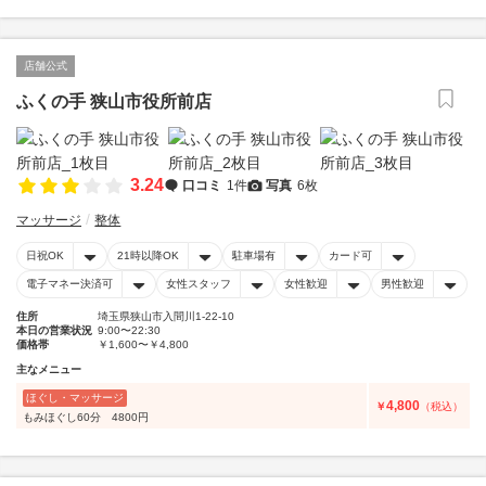
店舗公式
ふくの手 狭山市役所前店
3.24
口コミ
1件
写真
6枚
マッサージ
整体
日祝OK
21時以降OK
駐車場有
カード可
電子マネー決済可
女性スタッフ
女性歓迎
男性歓迎
住所
埼玉県狭山市入間川1-22-10
本日の営業状況
9:00〜22:30
価格帯
￥1,600〜￥4,800
主なメニュー
ほぐし・マッサージ
4,800
￥
（税込）
もみほぐし60分 4800円