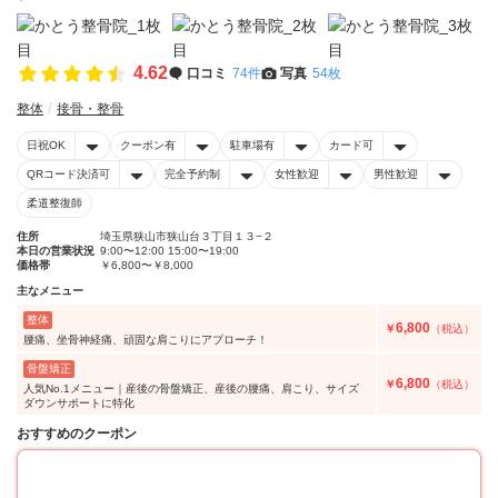
4.62
口コミ
74件
写真
54枚
整体
接骨・整骨
日祝OK
クーポン有
駐車場有
カード可
QRコード決済可
完全予約制
女性歓迎
男性歓迎
柔道整復師
住所
埼玉県狭山市狭山台３丁目１３−２
本日の営業状況
9:00〜12:00 15:00〜19:00
価格帯
￥6,800〜￥8,000
主なメニュー
整体
6,800
￥
（税込）
腰痛、坐骨神経痛、頑固な肩こりにアプローチ！
骨盤矯正
6,800
￥
（税込）
人気No.1メニュー｜産後の骨盤矯正、産後の腰痛、肩こり、サイズ
ダウンサポートに特化
おすすめのクーポン
37