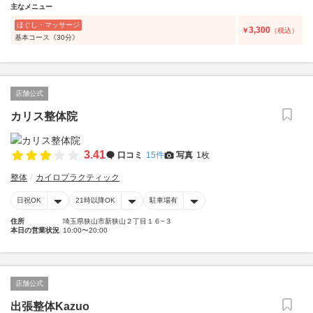
主なメニュー
ほぐし・マッサージ
3,300
￥
（税込）
基本コース《30分》
店舗公式
カリス整体院
3.41
口コミ
15件
写真
1枚
整体
カイロプラクティック
日祝OK
21時以降OK
駐車場有
住所
埼玉県狭山市新狭山２丁目１６−３
本日の営業状況
10:00〜20:00
店舗公式
出張整体Kazuo