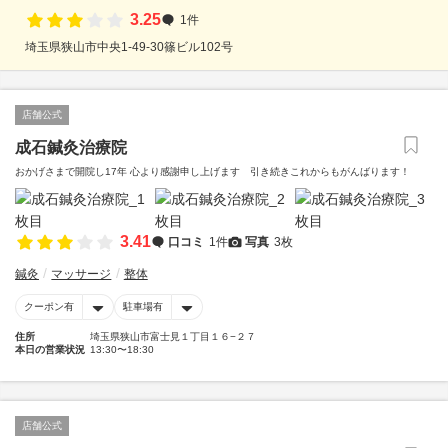
3.25
1件
埼玉県狭山市中央1-49-30篠ビル102号
店舗公式
成石鍼灸治療院
おかげさまで開院し17年 心より感謝申し上げます 引き続きこれからもがんばります！
3.41
口コミ
1件
写真
3枚
鍼灸
マッサージ
整体
クーポン有
駐車場有
住所
埼玉県狭山市富士見１丁目１６−２７
本日の営業状況
13:30〜18:30
店舗公式