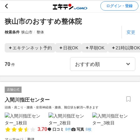
ログイン・登録
狭山市のおすすめ整体院
変更
検索条件
狭山市
整体
エキテンネット予約
日祝OK
早朝OK
21時以降OK
70
件
店舗公式
入間川指圧センター
頭痛・肩こり・腰痛・坐骨神経痛・膝痛、難症状を解消へ導きます
3.70
口コミ
8件
写真
8枚
マッサージ
整体