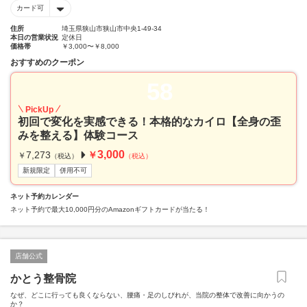
カード可
住所
埼玉県狭山市狭山市中央1-49-34
本日の営業状況
定休日
価格帯
￥3,000〜￥8,000
おすすめのクーポン
58
PickUp
初回で変化を実感できる！本格的なカイロ【全身の歪
みを整える】体験コース
3,000
7,273
￥
￥
（税込）
（税込）
新規限定
併用不可
ネット予約カレンダー
ネット予約で最大10,000円分のAmazonギフトカードが当たる！
店舗公式
かとう整骨院
なぜ、どこに行っても良くならない、腰痛・足のしびれが、当院の整体で改善に向かうの
か？