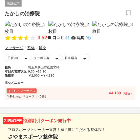
店舗公式
たかしの治療院
3.52
口コミ
4件
写真
9枚
マッサージ
整体
鍼灸
日祝OK
クーポン有
駐車場有
住所
埼玉県狭山市祇園33-8
本日の営業状況
9:30〜19:30
価格帯
￥2,000〜￥4,180
主なメニュー
ほぐし・マッサージ
4,180
￥
（税込）
半身しっかりコース（45分）
24%OFF
特別割引クーポン発行中
プロスポーツトレーナー直営！満足度にこだわる整体院！
さやまスポーツ整体院