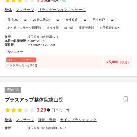
整体
マッサージ
リラクゼーションマッサージ
日祝OK
21時以降OK
女性歓迎
男性歓迎
あん摩マッサージ指圧師
きゆう師
はり師
柔道整復師
お子様連れOK
住所
埼玉県狭山市祇園17-1
本日の営業状況
5:30〜29:30
価格帯
￥5,000〜￥22,000
主なメニュー
ほぐし・マッサージ
5,000
￥
（税込）
ハンドマッサージ60分
店舗公式
プラスアップ整体院狭山院
3.29
口コミ
1件
整体
マッサージ
接骨・整骨
カイロプラクティック
住所
埼玉県狭山市新狭山3－6－5