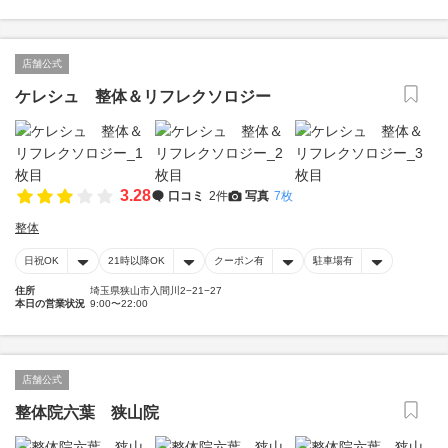
店舗公式
ケレシュ 整体＆リフレクソロジー
3.28
口コミ
2件
写真
7枚
整体
日祝OK
21時以降OK
クーポン有
駐車場有
住所
埼玉県狭山市入間川2−21−27
本日の営業状況
9:00〜22:00
店舗公式
整体院六葉 狭山院