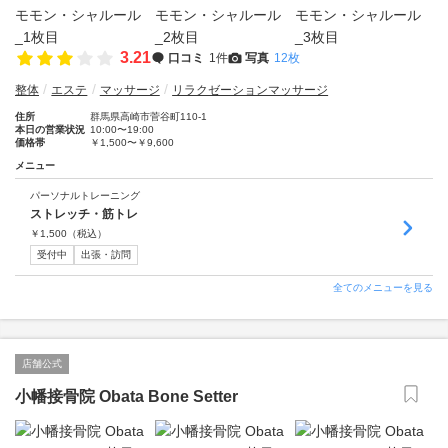
3.21
口コミ
1件
写真
12枚
整体
エステ
マッサージ
リラクゼーションマッサージ
住所
群馬県高崎市菅谷町110-1
本日の営業状況
10:00〜19:00
価格帯
￥1,500〜￥9,600
メニュー
パーソナルトレーニング
ストレッチ・筋トレ
￥
1,500
（税込）
受付中
出張・訪問
全てのメニューを見る
店舗公式
小幡接骨院 Obata Bone Setter