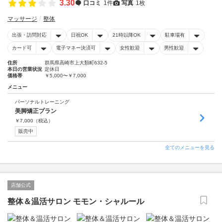
3.30
口コミ
1件
写真
1枚
マッサージ
整体
出張・訪問対応
日祝OK
21時以降OK
駐車場有
カード可
電子マネー決済可
女性歓迎
男性歓迎
住所
群馬県高崎市上大類町632-5
本日の営業状況
定休日
価格帯
￥5,000〜￥7,000
メニュー
パーソナルトレーニング
美脚矯正プラン
￥
7,000
（税込）
販売中
全てのメニューを見る
店舗公式
整体＆温活サロン モモン・シャルール