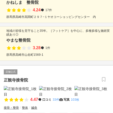
かねしま 整骨院
4.24
17件
群馬県高崎市高関町２９７−１ヤオコーショッピングセンター 内
地域の皆様を見守ること35年。［フットケア］を中心に、多種多様な施術実
績あり◎
やまな整骨院
3.28
1件
群馬県高崎市山名町1569-1
店舗公式
正観寺接骨院
4.47
口コミ
33件
写真
103枚
接骨・整骨
整体
鍼灸