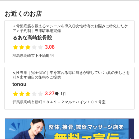
お近くのお店
＜骨盤底筋を鍛えるマシーンを導入◎女性特有のお悩みに特化したケ
ア＞予約制｜専用駐車場完備
るあな高崎接骨院
3.08
群馬県高崎市下小塙町44
女性専用｜完全個室｜年を重ねる毎に輝きが増していく♪真の美しさを
引き出す独自の施術をご提供
tonou
3.27
1件
群馬県高崎市新町２８４９－２マルエハイツ１０１号室