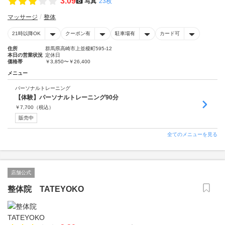
3.09
写真
23枚
マッサージ
整体
21時以降OK
クーポン有
駐車場有
カード可
住所
群馬県高崎市上並榎町595-12
本日の営業状況
定休日
価格帯
￥3,850〜￥26,400
メニュー
パーソナルトレーニング
【体験】パーソナルトレーニング90分
￥
7,700
（税込）
販売中
全てのメニューを見る
店舗公式
整体院 TATEYOKO