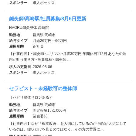
スポンサー
求人ボックス
鍼灸師/高崎駅/社員募集/8月6日更新
NAORU鍼灸整体 高崎院
勤務地
群馬県 高崎市
給与タイプ
月給26万円～60万円
雇用形態
正社員
【仕事内容】<鍼灸師×エリマネ>月収30万円 年間休日112日 あなたの理
想が叶う働き方 <募集職種> 鍼灸師 …
求人の更新日
2026-08-06
スポンサー
求人ボックス
セラピスト・未経験可の整体師
リハビリ整体サロンあるく
勤務地
群馬県 高崎市
給与タイプ
固定報酬1万1,000円
雇用形態
業務委託
【仕事内容】なぜ「根本改善」を大切にしているのか 当院が大切にして
いるのは、症状だけを見るのではなく、その方の背景に…