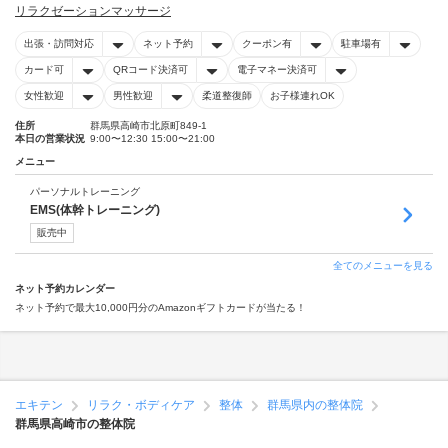
リラクゼーションマッサージ
出張・訪問対応
ネット予約
クーポン有
駐車場有
カード可
QRコード決済可
電子マネー決済可
女性歓迎
男性歓迎
柔道整復師
お子様連れOK
住所
群馬県高崎市北原町849-1
本日の営業状況
9:00〜12:30 15:00〜21:00
メニュー
パーソナルトレーニング
EMS(体幹トレーニング)
販売中
全てのメニューを見る
ネット予約カレンダー
ネット予約で最大10,000円分のAmazonギフトカードが当たる！
エキテン
リラク・ボディケア
整体
群馬県内の整体院
群馬県高崎市の整体院