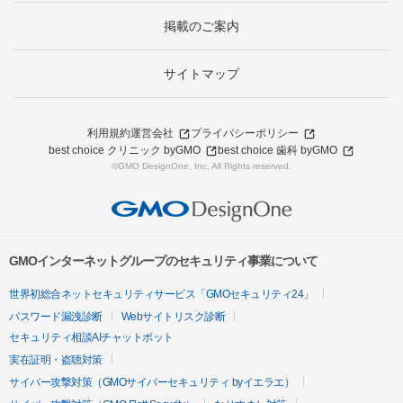
掲載のご案内
サイトマップ
利用規約
運営会社
プライバシーポリシー
best choice クリニック byGMO
best choice 歯科 byGMO
©GMO DesignOne, Inc. All Rights reserved.
GMOインターネットグループのセキュリティ事業について
世界初総合ネットセキュリティサービス「GMOセキュリティ24」
パスワード漏洩診断
Webサイトリスク診断
セキュリティ相談AIチャットボット
実在証明・盗聴対策
サイバー攻撃対策（GMOサイバーセキュリティ byイエラエ）