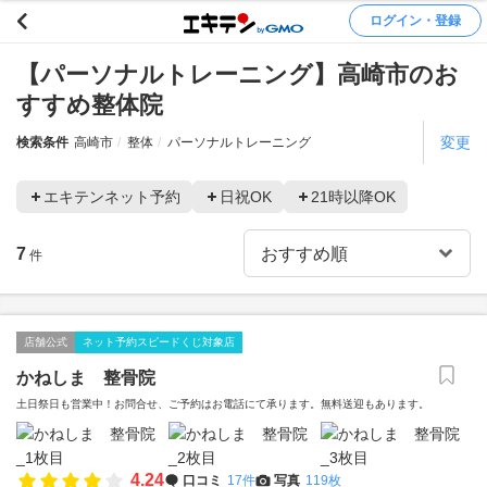
ログイン・登録
【パーソナルトレーニング】高崎市のお
すすめ整体院
変更
検索条件
高崎市
整体
パーソナルトレーニング
エキテンネット予約
日祝OK
21時以降OK
7
件
店舗公式
ネット予約スピードくじ対象店
かねしま 整骨院
土日祭日も営業中！お問合せ、ご予約はお電話にて承ります。無料送迎もあります。
4.24
口コミ
17件
写真
119枚