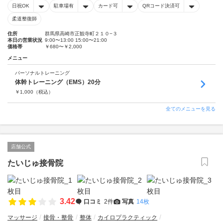
日祝OK
駐車場有
カード可
QRコード決済可
柔道整復師
住所
群馬県高崎市正観寺町２１０−３
本日の営業状況
9:00〜13:00 15:00〜21:00
価格帯
￥680〜￥2,000
メニュー
パーソナルトレーニング
体幹トレーニング（EMS）20分
￥
1,000
（税込）
全てのメニューを見る
店舗公式
たいじゅ接骨院
3.42
口コミ
2件
写真
14枚
マッサージ
接骨・整骨
整体
カイロプラクティック