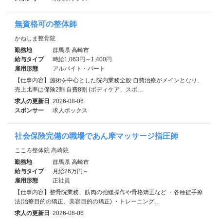
無資格可の整体師
かねしま整骨院
勤務地
群馬県 高崎市
給与タイプ
時給1,063円～1,400円
雇用形態
アルバイト・パート
【仕事内容】施術を中心とした院内業務全般 自費治療がメインとなり、
売上比率は保険2割 自費8割 (ボディケア、スポ…
求人の更新日
2026-08-06
スポンサー
求人ボックス
社会保険完備の職場であん摩マッサージ指圧師
こころ整体院 高崎院
勤務地
群馬県 高崎市
給与タイプ
月給26万円～
雇用形態
正社員
【仕事内容】整骨院業務、筋肉の弛緩操作や骨格矯正など ・各種徒手療
法(治療目的の矯正、美容目的の矯正) ・トレーニング…
求人の更新日
2026-08-06