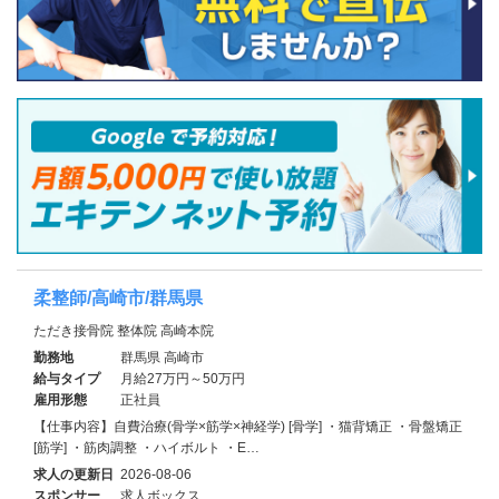
柔整師/高崎市/群馬県
ただき接骨院 整体院 高崎本院
勤務地
群馬県 高崎市
給与タイプ
月給27万円～50万円
雇用形態
正社員
【仕事内容】自費治療(骨学×筋学×神経学) [骨学] ・猫背矯正 ・骨盤矯正
[筋学] ・筋肉調整 ・ハイボルト ・E…
求人の更新日
2026-08-06
スポンサー
求人ボックス