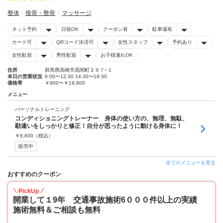
整体
接骨・整骨
マッサージ
ネット予約
日祝OK
クーポン有
駐車場有
カード可
QRコード決済可
女性スタッフ
予約あり
女性歓迎
男性歓迎
お子様連れOK
住所
群馬県高崎市高関町２９７−１
本日の営業状況
9:00〜12:30 14:30〜19:30
価格帯
￥900〜￥19,800
メニュー
パーソナルトレーニング
コンディショニングトレーナー 身体の使い方の、無理、無駄、
勘違いをしっかりと修正！自分が思ったように動ける身体に！
￥
6,600
（税込）
販売中
全てのメニューを見る
おすすめのクーポン
PickUp
開業して１9年 交通事故施術6０００件以上の実績
施術無料＆ご相談も無料