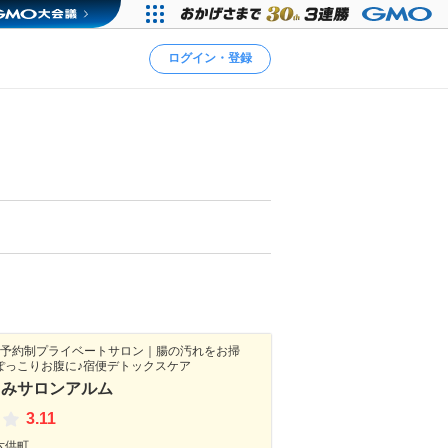
ログイン・登録
全予約制プライベートサロン｜腸の汚れをお掃
ぽっこりお腹に♪宿便デトックスケア
もみサロンアルム
3.11
六供町