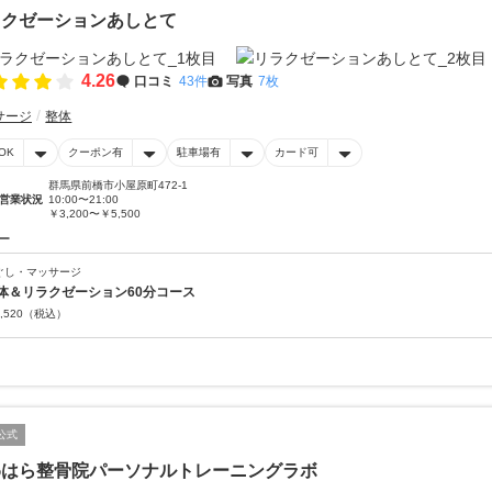
ラクゼーションあしとて
4.26
口コミ
43件
写真
7枚
サージ
整体
OK
クーポン有
駐車場有
カード可
群馬県前橋市小屋原町472-1
営業状況
10:00〜21:00
￥3,200〜￥5,500
ー
ぐし・マッサージ
体＆リラクゼーション60分コース
,520
（税込）
公式
わはら整骨院パーソナルトレーニングラボ