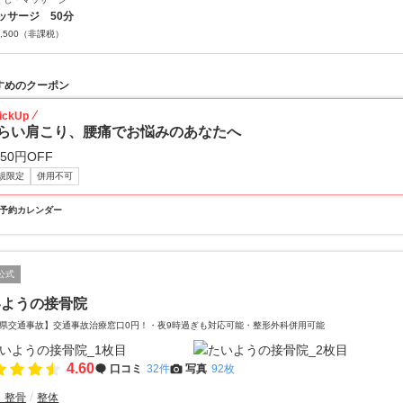
ッサージ 50分
,500
（非課税）
すめのクーポン
ickUp
らい肩こり、腰痛でお悩みのあなたへ
650円OFF
規限定
併用不可
予約カレンダー
公式
いようの接骨院
県交通事故】交通事故治療窓口0円！・夜9時過ぎも対応可能・整形外科併用可能
4.60
口コミ
32件
写真
92枚
・整骨
整体