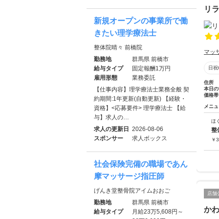
リ
新規オープンの事業所で働
きたい理学療法士
整体院晴々 前橋院
マッ
勤務地
群馬県 前橋市
給与タイプ
固定報酬1万円
日祝
雇用形態
業務委託
住所
【仕事内容】理学療法士業務全般 契
本日の
価格帯
約期間:1年更新(自動更新) 【経験・
メニュ
資格】<応募要件> 理学療法士 【給
与】求人の…
ほ
求人の更新日
2026-08-06
整
スポンサー
求人ボックス
￥
3
社会保険完備の職場であん
摩マッサージ指圧師
げんき堂整骨院アイムおおご
店舗
勤務地
群馬県 前橋市
か
給与タイプ
月給23万5,608円～