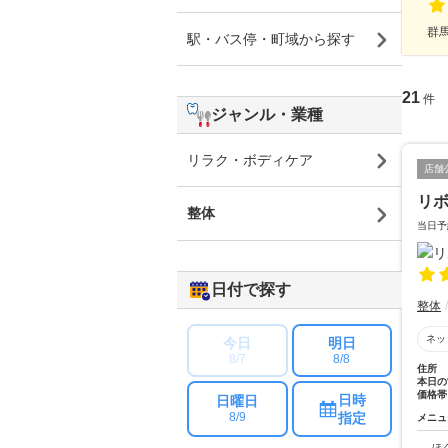
群馬
駅・バス停・町域から探す
21
件
ジャンル・業種
リラク・ボディケア
店舗
リ
整体
当日予
日付で探す
整体
ネッ
今日
明日
8/7
8/8
住所
本日の
価格帯
日時
日曜日
指定
8/9
メニュ
ほ