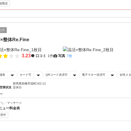
規限定
公式
×整体Re.Fine
3.23
口コミ
1件
写真
7枚
場有
カード可
QRコード決済可
電子マネー決済可
女性ス
群馬県前橋市堤町182-12
営業状況
定休日
ー
ぐし・マッサージ
ニュー料金表
販売中