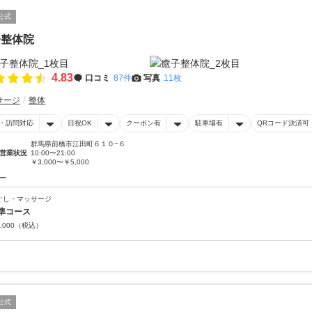
公式
子整体院
4.83
口コミ
87件
写真
11枚
サージ
整体
・訪問対応
日祝OK
クーポン有
駐車場有
QRコード決済可
群馬県前橋市江田町６１０−６
営業状況
10:00〜21:00
￥3,000〜￥5,000
ー
ぐし・マッサージ
準コース
,000
（税込）
公式