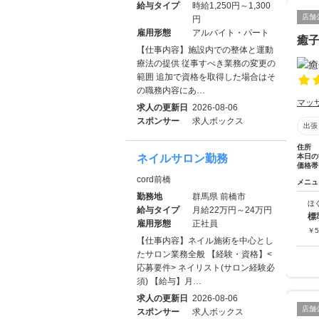
給与タイプ
時給1,250円～1,300
店舗
円
雇用形態
アルバイト・パート
癒
【仕事内容】施設内での整体と運動
療法の提供 従事すべき業務の変更の
範囲 追加で資格を取得した場合はそ
の職務内容にあ…
マッ
求人の更新日
2026-08-06
スポンサー
求人ボックス
出張
住所
ネイルサロン勤務
本日の
価格帯
cord前橋
メニュ
勤務地
群馬県 前橋市
ほ
給与タイプ
月給22万円～24万円
標
雇用形態
正社員
￥
5
【仕事内容】ネイル施術を中心とし
たサロン業務全般 【経験・資格】<
応募要件> ネイリスト(サロン経験必
須) 【給与】月…
求人の更新日
2026-08-06
店舗
スポンサー
求人ボックス