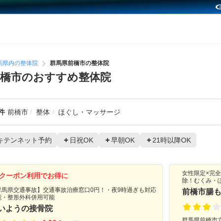
馬県内の整体院
群馬県前橋市の整体院
橋市のおすすめ整体院
件
前橋市
整体
ほぐし・マッサージ
キテンネット予約
日祝OK
早朝OK
21時以降OK
女性限定×完
クーポン利用でお得に
除！むくみ・
群馬県交通事故】交通事故治療窓口0円！・夜9時過ぎも対応
前橋市腸
能・整形外科併用可能
いようの接骨院
群馬県前橋市