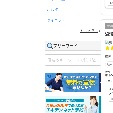
新
むち打ち
ダイエット
店舗
もっと見る
温活
フリーワード
整体
駐車
住所
本日の
メニュ
ほ
メ