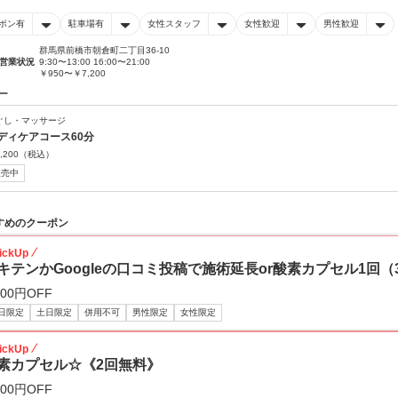
ポン有
駐車場有
女性スタッフ
女性歓迎
男性歓迎
群馬県前橋市朝倉町二丁目36-10
営業状況
9:30〜13:00 16:00〜21:00
￥950〜￥7,200
ー
ぐし・マッサージ
ディケアコース60分
,200
（税込）
販売中
すめのクーポン
ickUp
キテンかGoogleの口コミ投稿で施術延長or酸素カプセル1回（
100円OFF
日限定
土日限定
併用不可
男性限定
女性限定
ickUp
素カプセル☆《2回無料》
200円OFF