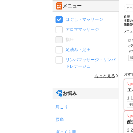
メニュー
クー
住所
ほぐし・マッサージ
本日の
価格帯
アロママッサージ
メニュ
指圧
ほ
ボ
足踏み・足圧
￥
7
リンパマッサージ・リンパ
ドレナージュ
おす
もっと見る
P
エ
お悩み
1,
平
肩こり
P
腰痛
酸
2,
ぎっくり腰