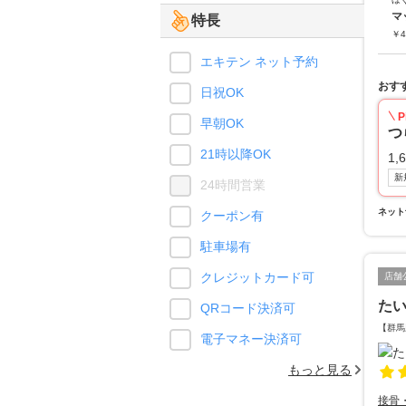
マ
特長
￥
4
エキテン ネット予約
おす
日祝OK
P
早朝OK
つ
21時以降OK
1,
新
24時間営業
ネット
クーポン有
駐車場有
クレジットカード可
店舗
た
QRコード決済可
【群馬
電子マネー決済可
もっと見る
接骨