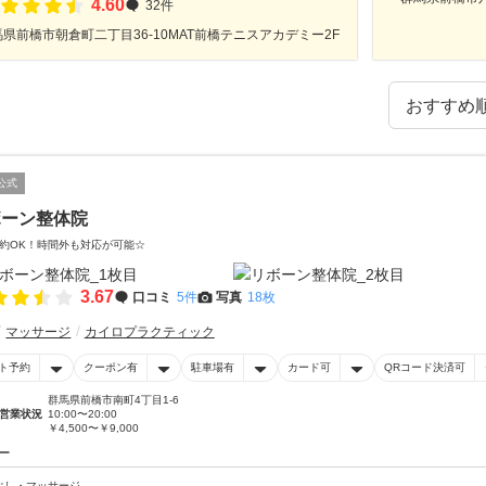
4.60
32件
県前橋市朝倉町二丁目36-10MAT前橋テニスアカデミー2F
公式
ボーン整体院
約OK！時間外も対応が可能☆
3.67
口コミ
5件
写真
18枚
マッサージ
カイロプラクティック
ト予約
クーポン有
駐車場有
カード可
QRコード決済可
群馬県前橋市南町4丁目1-6
営業状況
10:00〜20:00
￥4,500〜￥9,000
ー
ぐし・マッサージ