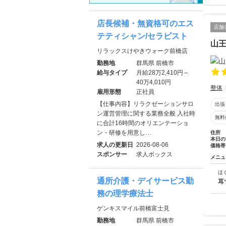
店長候補・無資格可のエス
店舗
テティシャン/セラピスト
山
リラックスけやきウォーク前橋店
勤務地
群馬県 前橋市
給与タイプ
月給28万2,410円～
40万4,010円
整体
雇用形態
正社員
【仕事内容】リラクゼーションサロ
出張
ン運営管理に関する業務全般 入社時
無料
に合計16時間のオリエンテーショ
ン・研修を用意し…
住所
本日の
求人の更新日
2026-08-06
価格帯
スポンサー
求人ボックス
メニュ
ほ
通所介護・デイサービス勤
耳
務の理学療法士
ゲンキスマイル前橋富士見
勤務地
群馬県 前橋市