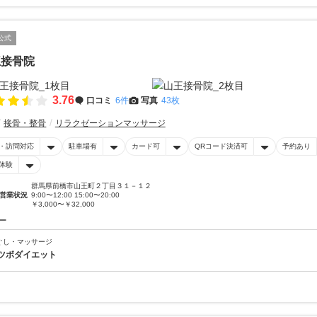
公式
王接骨院
3.76
口コミ
6件
写真
43枚
接骨・整骨
リラクゼーションマッサージ
・訪問対応
駐車場有
カード可
QRコード決済可
予約あり
体験
群馬県前橋市山王町２丁目３１－１２
営業状況
9:00〜12:00 15:00〜20:00
￥3,000〜￥32,000
ー
ぐし・マッサージ
ツボダイエット