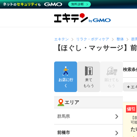
無料診断
エキテン
リラク・ボディケア
整体
群
【ほぐし・マッサージ】前
検索条
お店に行
来て
届けても
く
もらう
らう
エ
エリア
値引
群馬県
【
可
た
前橋市