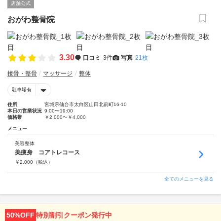
店舗公式
おがわ整骨院
3.30
口コミ
3件
写真
21枚
接骨・整骨
マッサージ
整体
駐車場有
住所
宮城県仙台市太白区山田北前町16-10
本日の営業状況
9:00〜19:00
価格帯
￥2,000〜￥4,000
メニュー
美容整体
美痩身 コアトレコース
￥
2,000
（税込）
全てのメニューを見る
50%OFF
特別割引クーポン発行中