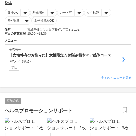
整体
日祝OK
駐車場有
カード可
女性歓迎
男性歓迎
お子様連れOK
住所
宮城県仙台市太白区長町5丁目3-1 101
本日の営業状況
10:00〜18:30
メニュー
美容整体
【女性特有のお悩みに】女性限定☆お悩み根本ケア整体コース
￥
2,980
（税込）
初回
全てのメニューを見る
店舗公式
ヘルスプロモーションサポート