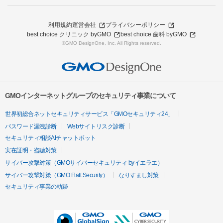
利用規約
運営会社
プライバシーポリシー
best choice クリニック byGMO
best choice 歯科 byGMO
©GMO DesignOne, Inc. All Rights reserved.
GMOインターネットグループのセキュリティ事業について
世界初総合ネットセキュリティサービス「GMOセキュリティ24」
パスワード漏洩診断
Webサイトリスク診断
セキュリティ相談AIチャットボット
実在証明・盗聴対策
サイバー攻撃対策（GMOサイバーセキュリティ byイエラエ）
サイバー攻撃対策（GMO Flatt Security）
なりすまし対策
セキュリティ事業の軌跡