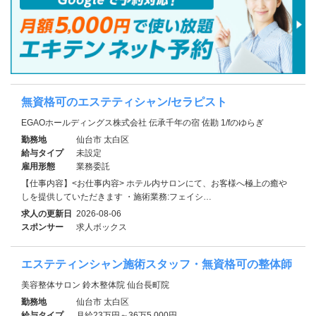
無資格可のエステティシャン/セラピスト
EGAOホールディングス株式会社 伝承千年の宿 佐勘 1/fのゆらぎ
勤務地
仙台市 太白区
給与タイプ
未設定
雇用形態
業務委託
【仕事内容】<お仕事内容> ホテル内サロンにて、お客様へ極上の癒や
しを提供していただきます ・施術業務:フェイシ…
求人の更新日
2026-08-06
スポンサー
求人ボックス
エステティンシャン施術スタッフ・無資格可の整体師
美容整体サロン 鈴木整体院 仙台長町院
勤務地
仙台市 太白区
給与タイプ
月給23万円～36万5,000円