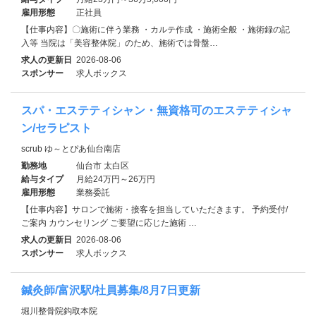
雇用形態
正社員
【仕事内容】〇施術に伴う業務 ・カルテ作成 ・施術全般 ・施術録の記
入等 当院は「美容整体院」のため、施術では骨盤…
求人の更新日
2026-08-06
スポンサー
求人ボックス
スパ・エステティシャン・無資格可のエステティシャ
ン/セラピスト
scrub ゆ～とぴあ仙台南店
勤務地
仙台市 太白区
給与タイプ
月給24万円～26万円
雇用形態
業務委託
【仕事内容】サロンで施術・接客を担当していただきます。 予約受付/
ご案内 カウンセリング ご要望に応じた施術 …
求人の更新日
2026-08-06
スポンサー
求人ボックス
鍼灸師/富沢駅/社員募集/8月7日更新
堀川整骨院鈎取本院