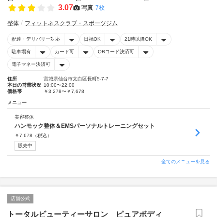
3.07
写真
7枚
整体
フィットネスクラブ・スポーツジム
配達・デリバリー対応
日祝OK
21時以降OK
駐車場有
カード可
QRコード決済可
電子マネー決済可
住所
宮城県仙台市太白区長町5-7-7
本日の営業状況
10:00〜22:00
価格帯
￥3,278〜￥7,678
メニュー
美容整体
ハンモック整体＆EMSパーソナルトレーニングセット
￥
7,678
（税込）
販売中
全てのメニューを見る
店舗公式
トータルビューティーサロン ピュアボディ