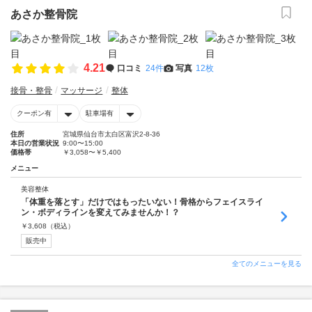
あさか整骨院
4.21
口コミ
24件
写真
12枚
接骨・整骨
マッサージ
整体
クーポン有
駐車場有
住所
宮城県仙台市太白区富沢2-8-36
本日の営業状況
9:00〜15:00
価格帯
￥3,058〜￥5,400
メニュー
美容整体
「体重を落とす」だけではもったいない！骨格からフェイスライ
ン・ボディラインを変えてみませんか！？
￥
3,608
（税込）
販売中
全てのメニューを見る