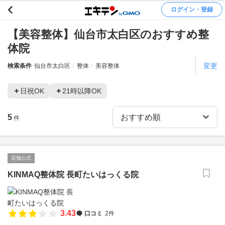
ログイン・登録
【美容整体】仙台市太白区のおすすめ整
体院
変更
検索条件
仙台市太白区
整体
美容整体
日祝OK
21時以降OK
5
件
店舗公式
KINMAQ整体院 長町たいはっくる院
3.43
口コミ
2件