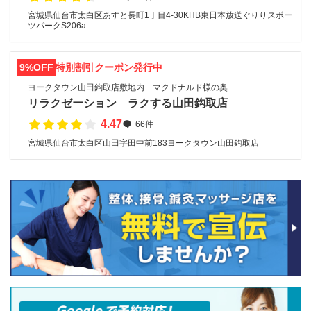
宮城県仙台市太白区あすと長町1丁目4-30KHB東日本放送ぐりりスポー
ツパークS206a
9%OFF
特別割引クーポン発行中
ヨークタウン山田鈎取店敷地内 マクドナルド様の奥
リラクゼーション ラクする山田鈎取店
4.47
66件
宮城県仙台市太白区山田字田中前183ヨークタウン山田鈎取店