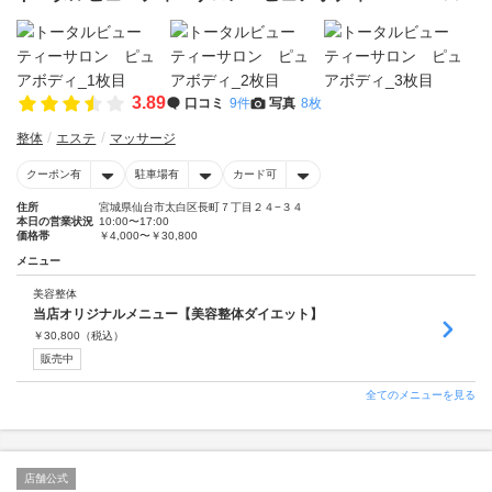
3.89
口コミ
9件
写真
8枚
整体
エステ
マッサージ
クーポン有
駐車場有
カード可
住所
宮城県仙台市太白区長町７丁目２４−３４
本日の営業状況
10:00〜17:00
価格帯
￥4,000〜￥30,800
メニュー
美容整体
当店オリジナルメニュー【美容整体ダイエット】
￥
30,800
（税込）
販売中
全てのメニューを見る
店舗公式