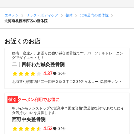
エキテン
リラク・ボディケア
整体
北海道内の整体院
北海道札幌市西区の整体院
お近くのお店
腰痛、寝違え、肩凝りに強い鍼灸整骨院です。パーソナルトレーニン
グでダイエットも！
二十四軒わだ鍼灸整骨院
4.37
20件
北海道札幌市西区二十四軒２条３丁目2-34佐々木コーポ1階テナント
値引
クーポン利用でお得に
朝8時からノンストップで営業中＊国家資格“柔道整復師”があなたにイ
タ気持ちいいを提供します。
西野中央整骨院
4.52
34件