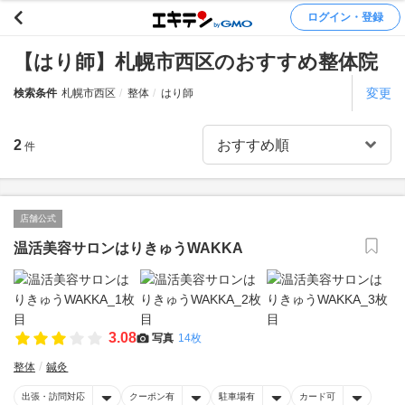
ログイン・登録
【はり師】札幌市西区のおすすめ整体院
変更
検索条件
札幌市西区
整体
はり師
2
件
店舗公式
温活美容サロンはりきゅうWAKKA
3.08
写真
14枚
整体
鍼灸
出張・訪問対応
クーポン有
駐車場有
カード可