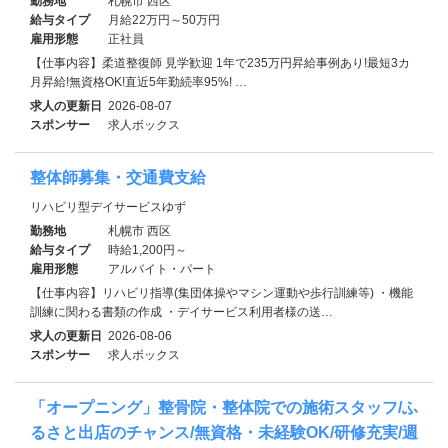
勤務地
札幌市 西区
給与タイプ
月給22万円～50万円
雇用形態
正社員
【仕事内容】柔道整復師 見学歓迎 1年で235万円昇給事例あり!最短3カ
月昇給!無資格OK!直近5年勤続率95%! …
求人の更新日
2026-08-07
スポンサー
求人ボックス
整体師募集・交通費支給
リハビリ型デイサービスゆず
勤務地
札幌市 西区
給与タイプ
時給1,200円～
雇用形態
アルバイト・パート
【仕事内容】リハビリ指導(集団体操やマシン運動や歩行訓練等) ・機能
訓練に関わる書類の作成 ・デイサービス利用者様の送…
求人の更新日
2026-08-06
スポンサー
求人ボックス
「オープニング」整骨院・整体院での施術スタッフ/ふ
るさと出店のチャンス/無資格・未経験OK/研修充実/週