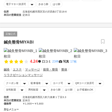
電子マネー決済可
きゆう師
はり師
住所
北海道札幌市西区宮の沢四条3丁目18-6
本日の営業状況
定休日
店舗公式
鍼灸整骨MIYABI
4.24
口コミ
23件
写真
17枚
鍼灸
エステ
マッサージ
接骨・整骨
整体
リラクゼーションマッサージ
クーポン有
駐車場有
カード可
QRコード決済可
女性歓迎
男性歓迎
きゆう師
はり師
お子様連れOK
住所
北海道札幌市西区八軒六条東１丁目3₋3
本日の営業状況
定休日
価格帯
￥1,000〜￥5,800
主なメニュー