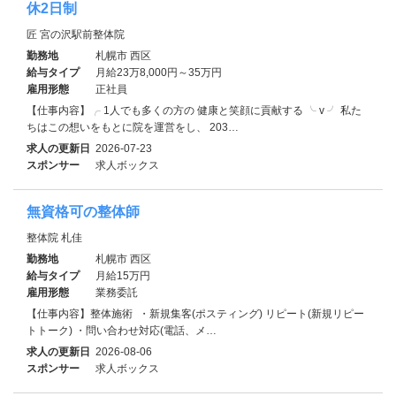
休2日制
匠 宮の沢駅前整体院
勤務地
札幌市 西区
給与タイプ
月給23万8,000円～35万円
雇用形態
正社員
【仕事内容】╭ 1人でも多くの方の 健康と笑顔に貢献する ╰ v ╯ 私た
ちはこの想いをもとに院を運営をし、 203…
求人の更新日
2026-07-23
スポンサー
求人ボックス
無資格可の整体師
整体院 札佳
勤務地
札幌市 西区
給与タイプ
月給15万円
雇用形態
業務委託
【仕事内容】整体施術 ・新規集客(ポスティング) リピート(新規リピー
トトーク) ・問い合わせ対応(電話、メ…
求人の更新日
2026-08-06
スポンサー
求人ボックス