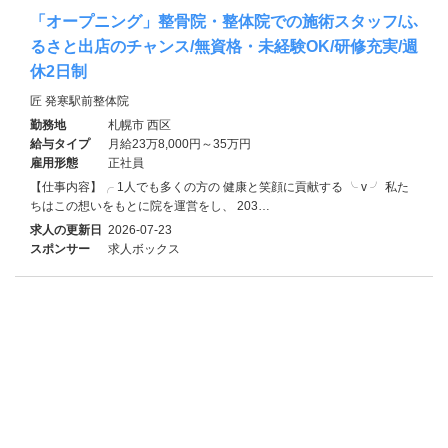
「オープニング」整骨院・整体院での施術スタッフ/ふ
るさと出店のチャンス/無資格・未経験OK/研修充実/週
休2日制
匠 発寒駅前整体院
勤務地
札幌市 西区
給与タイプ
月給23万8,000円～35万円
雇用形態
正社員
【仕事内容】╭ 1人でも多くの方の 健康と笑顔に貢献する ╰ v ╯ 私た
ちはこの想いをもとに院を運営をし、 203…
求人の更新日
2026-07-23
スポンサー
求人ボックス