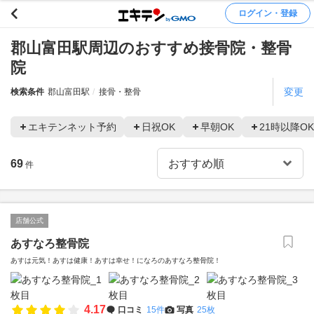
ログイン・登録
郡山富田駅周辺のおすすめ接骨院・整骨
院
変更
検索条件
郡山富田駅
接骨・整骨
エキテンネット予約
日祝OK
早朝OK
21時以降OK
69
件
店舗公式
あすなろ整骨院
あすは元気！あすは健康！あすは幸せ！になろのあすなろ整骨院！
4.17
口コミ
15件
写真
25枚