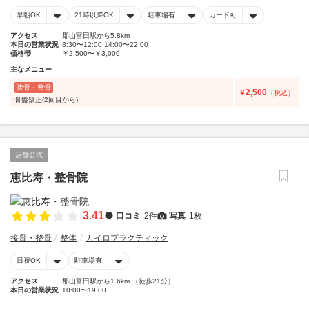
早朝OK
21時以降OK
駐車場有
カード可
アクセス
郡山富田駅から5.8km
本日の営業状況
8:30〜12:00 14:00〜22:00
価格帯
￥2,500〜￥3,000
主なメニュー
接骨・整骨
2,500
￥
（税込）
骨盤矯正(2回目から)
店舗公式
恵比寿・整骨院
3.41
口コミ
2件
写真
1枚
接骨・整骨
整体
カイロプラクティック
日祝OK
駐車場有
アクセス
郡山富田駅から1.6km （徒歩21分）
本日の営業状況
10:00〜19:00