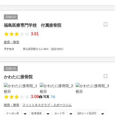
店舗公式
福島医療専門学校 付属接骨院
3.01
接骨・整骨
アクセス
郡山富田駅から1.4km （徒歩18分）
店舗公式
かわたに接骨院
3.09
写真
7枚
接骨・整骨
フィットネスクラブ・スポーツジム
クーポン有
駐車場有
カード可
QRコード決済可