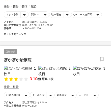
接骨・整骨
整体
鍼灸
ネット予約
早朝OK
駐車場有
QRコード決済可
アクセス
郡山富田駅から5.2km
本日の営業状況
8:00〜12:30 14:00〜20:00
価格帯
￥700〜￥2,200
ネット予約カレンダー
店舗公式
ぽかぽか治療院
3.10
写真
1枚
接骨・整骨
21時以降OK
クーポン有
駐車場有
カード可
アクセス
郡山富田駅から4.2km
本日の営業状況
9:00〜22:00