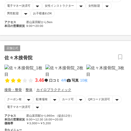
電子マネー決済可
女性インストラクター
女性歓迎
男性歓迎
お子様連れOK
アクセス
郡山富田駅から5km
本日の営業状況
9:00〜20:00
店舗公式
佐々木接骨院
3.46
口コミ
4件
写真
10枚
接骨・整骨
整体
カイロプラクティック
クーポン有
駐車場有
カード可
QRコード決済可
電子マネー決済可
アクセス
郡山富田駅から960m （徒歩12分）
本日の営業状況
9:00〜12:30 16:00〜20:00
価格帯
￥3,000〜￥5,200
主なメニュー