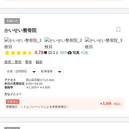
店舗公式
かいせい整骨院
4.78
口コミ
86件
写真
41枚
接骨・整骨
整体
鍼灸
出張・訪問対応
駐車場有
アクセス
郡山富田駅から3.4km
本日の営業状況
9:00〜20:00
価格帯
￥1,500〜￥4,400
主なメニュー
骨盤矯正
3,300
￥
（税込）
骨盤矯正 ～トムソンベッドによる本格派矯正～