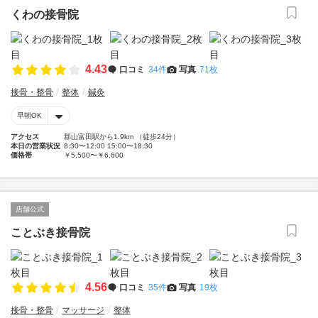
くわの接骨院
4.43
口コミ
34件
写真
71枚
接骨・整骨
整体
鍼灸
早朝OK
アクセス
郡山富田駅から1.9km （徒歩24分）
本日の営業状況
8:30〜12:00 15:00〜18:30
価格帯
￥5,500〜￥6,600
店舗公式
ことぶき接骨院
4.56
口コミ
35件
写真
19枚
接骨・整骨
マッサージ
整体