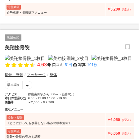
骨盤矯正
5,200
￥
（税込）
姿勢矯正・骨盤矯正メニュー
店舗公式
美翔接骨院
4.63
口コミ
51件
写真
101枚
接骨・整骨
マッサージ
整体
駐車場有
アクセス
郡山富田駅から580m （徒歩8分）
本日の営業状況
9:00〜12:00 14:00〜19:00
価格帯
￥2,500〜￥7,700
主なメニュー
接骨・整骨
6,050
￥
（税込）
《どこに行っても改善しない痛みの根本施術》
骨盤矯正
6,050
￥
（税込）
背骨や骨盤の歪みを調整