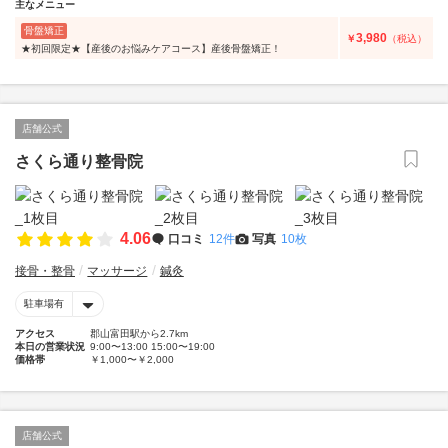
主なメニュー
骨盤矯正
3,980
￥
（税込）
★初回限定★【産後のお悩みケアコース】産後骨盤矯正！
店舗公式
さくら通り整骨院
4.06
口コミ
12件
写真
10枚
接骨・整骨
マッサージ
鍼灸
駐車場有
アクセス
郡山富田駅から2.7km
本日の営業状況
9:00〜13:00 15:00〜19:00
価格帯
￥1,000〜￥2,000
店舗公式