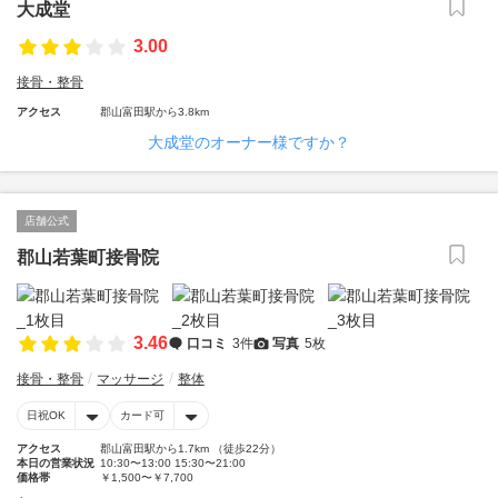
大成堂
3.00
接骨・整骨
アクセス
郡山富田駅から3.8km
大成堂のオーナー様ですか？
店舗公式
郡山若葉町接骨院
3.46
口コミ
3件
写真
5枚
接骨・整骨
マッサージ
整体
日祝OK
カード可
アクセス
郡山富田駅から1.7km （徒歩22分）
本日の営業状況
10:30〜13:00 15:30〜21:00
価格帯
￥1,500〜￥7,700