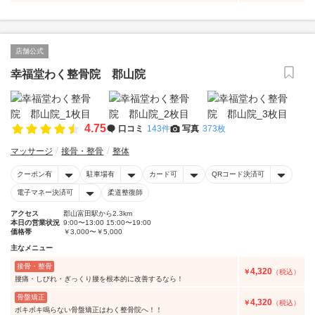
店舗公式
幸福堂わく整骨院 郡山院
4.75
口コミ
143件
写真
373枚
マッサージ
接骨・整骨
整体
クーポン有
駐車場有
カード可
QRコード決済可
電子マネー決済可
柔道整復師
アクセス
郡山富田駅から2.3km
本日の営業状況
9:00〜13:00 15:00〜19:00
価格帯
￥3,000〜￥5,000
主なメニュー
接骨・整骨
4,320
￥
（税込）
腰痛・しびれ・ぎっくり腰を根本的に改善するなら！
骨盤矯正
4,320
￥
（税込）
ボキボキ鳴らない骨盤矯正はわく整骨院へ！！