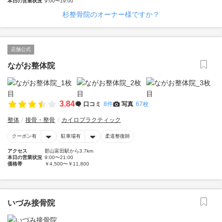
本日の営業状況
9:00〜19:00
杉整骨院のオーナー様ですか？
店舗公式
ながお整体院
3.84
口コミ
8件
写真
67枚
整体
接骨・整骨
カイロプラクティック
クーポン有
駐車場有
柔道整復師
アクセス
郡山富田駅から3.7km
本日の営業状況
9:00〜21:00
価格帯
￥4,500〜￥11,800
いづみ接骨院