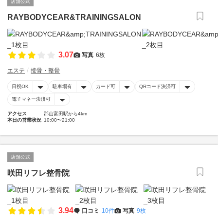
店舗公式
RAYBODYCEAR&TRAININGSALON
3.07
写真
6枚
エステ
接骨・整骨
日祝OK
駐車場有
カード可
QRコード決済可
電子マネー決済可
アクセス
郡山富田駅から4km
本日の営業状況
10:00〜21:00
店舗公式
咲田リフレ整骨院
3.94
口コミ
10件
写真
9枚