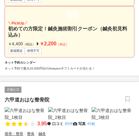
50
PickUp
初めての方限定！鍼灸施術割引クーポン（鍼灸初見料
込み）
2,200
4,400
￥
￥
（税込）
（税込）
新規限定
併用不可
ネット予約カレンダー
ネット予約で最大10,000円分のAmazonギフトカードが当たる！
店舗公式
六甲道おはな整骨院
3.95
口コミ
85件
写真
45枚
接骨・整骨
整体
鍼灸