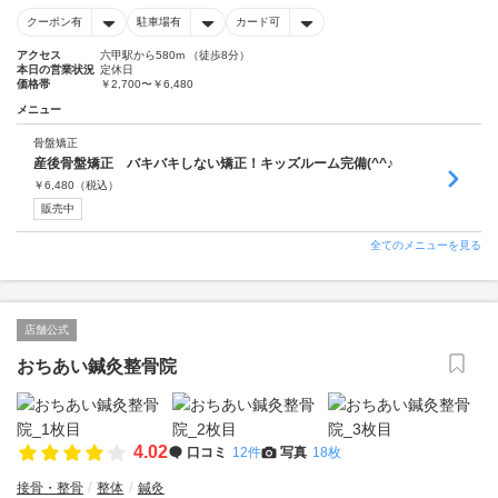
クーポン有
駐車場有
カード可
アクセス
六甲駅から580m （徒歩8分）
本日の営業状況
定休日
価格帯
￥2,700〜￥6,480
メニュー
骨盤矯正
産後骨盤矯正 バキバキしない矯正！キッズルーム完備(^^♪
￥
6,480
（税込）
販売中
全てのメニューを見る
店舗公式
おちあい鍼灸整骨院
4.02
口コミ
12件
写真
18枚
接骨・整骨
整体
鍼灸