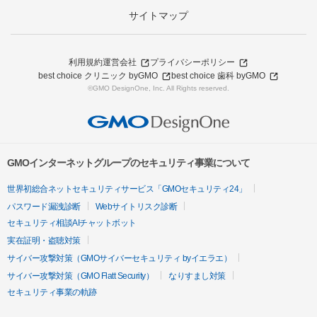
サイトマップ
利用規約
運営会社
プライバシーポリシー
best choice クリニック byGMO
best choice 歯科 byGMO
©GMO DesignOne, Inc. All Rights reserved.
GMOインターネットグループのセキュリティ事業について
世界初総合ネットセキュリティサービス「GMOセキュリティ24」
パスワード漏洩診断
Webサイトリスク診断
セキュリティ相談AIチャットボット
実在証明・盗聴対策
サイバー攻撃対策（GMOサイバーセキュリティ byイエラエ）
サイバー攻撃対策（GMO Flatt Security）
なりすまし対策
セキュリティ事業の軌跡