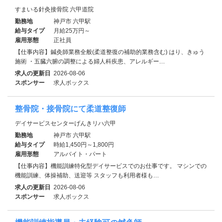
すまいる針灸接骨院 六甲道院
勤務地
神戸市 六甲駅
給与タイプ
月給25万円～
雇用形態
正社員
【仕事内容】鍼灸師業務全般(柔道整復の補助的業務含む) はり、きゅう
施術 ・五臓六腑の調整による婦人科疾患、アレルギー…
求人の更新日
2026-08-06
スポンサー
求人ボックス
整骨院・接骨院にて柔道整復師
デイサービスセンターげんきリハ六甲
勤務地
神戸市 六甲駅
給与タイプ
時給1,450円～1,800円
雇用形態
アルバイト・パート
【仕事内容】機能訓練特化型デイサービスでのお仕事です。 マシンでの
機能訓練、体操補助、送迎等 スタッフも利用者様も…
求人の更新日
2026-08-06
スポンサー
求人ボックス