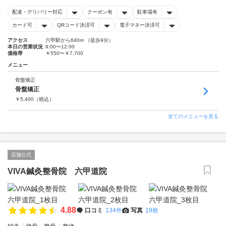
配達・デリバリー対応
クーポン有
駐車場有
カード可
QRコード決済可
電子マネー決済可
アクセス
六甲駅から640m （徒歩9分）
本日の営業状況
9:00〜12:00
価格帯
￥550〜￥7,700
メニュー
骨盤矯正
骨盤矯正
￥
5,400
（税込）
全てのメニューを見る
店舗公式
VIVA鍼灸整骨院 六甲道院
4.88
口コミ
134件
写真
19枚