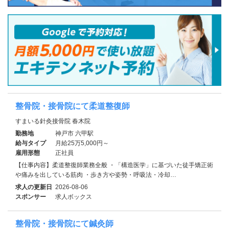
整骨院・接骨院にて柔道整復師
すまいる針灸接骨院 春木院
勤務地
神戸市 六甲駅
給与タイプ
月給25万5,000円～
雇用形態
正社員
【仕事内容】柔道整復師業務全般 ・「構造医学」に基づいた徒手矯正術
や痛みを出している筋肉 ・歩き方や姿勢・呼吸法・冷却…
求人の更新日
2026-08-06
スポンサー
求人ボックス
整骨院・接骨院にて鍼灸師