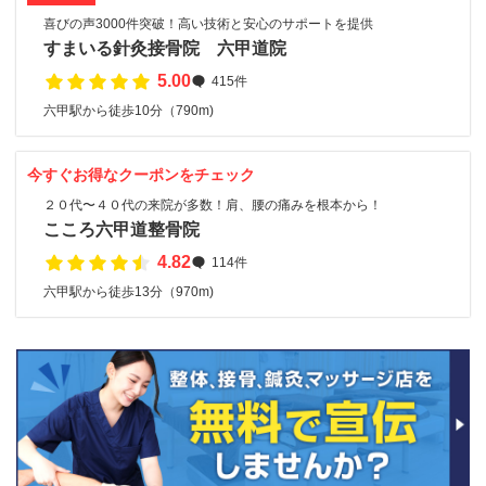
喜びの声3000件突破！高い技術と安心のサポートを提供
すまいる針灸接骨院 六甲道院
5.00
415件
六甲駅から徒歩10分（790m)
今すぐお得なクーポンをチェック
２０代〜４０代の来院が多数！肩、腰の痛みを根本から！
こころ六甲道整骨院
4.82
114件
六甲駅から徒歩13分（970m)