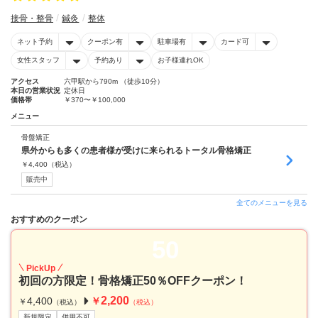
接骨・整骨
鍼灸
整体
ネット予約
クーポン有
駐車場有
カード可
女性スタッフ
予約あり
お子様連れOK
アクセス
六甲駅から790m （徒歩10分）
本日の営業状況
定休日
価格帯
￥370〜￥100,000
メニュー
骨盤矯正
県外からも多くの患者様が受けに来られるトータル骨格矯正
￥
4,400
（税込）
販売中
全てのメニューを見る
おすすめのクーポン
50
PickUp
初回の方限定！骨格矯正50％OFFクーポン！
2,200
4,400
￥
￥
（税込）
（税込）
新規限定
併用不可