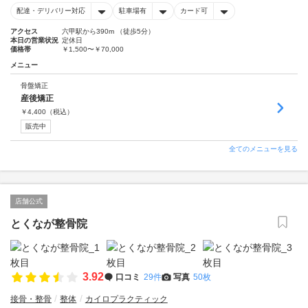
配達・デリバリー対応
駐車場有
カード可
アクセス
六甲駅から390m （徒歩5分）
本日の営業状況
定休日
価格帯
￥1,500〜￥70,000
メニュー
骨盤矯正
産後矯正
￥
4,400
（税込）
販売中
全てのメニューを見る
店舗公式
とくなが整骨院
3.92
口コミ
29件
写真
50枚
接骨・整骨
整体
カイロプラクティック