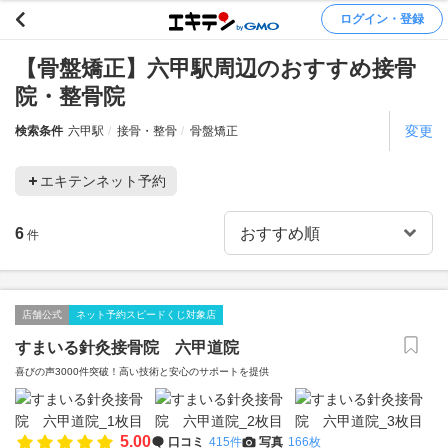
ログイン・登録
【骨盤矯正】六甲駅周辺のおすすめ接骨
院・整骨院
変更
検索条件
六甲駅
接骨・整骨
骨盤矯正
エキテンネット予約
6
件
店舗公式
ネット予約スピードくじ対象店
すまいる針灸接骨院 六甲道院
喜びの声3000件突破！高い技術と安心のサポートを提供
5.00
口コミ
415件
写真
166枚