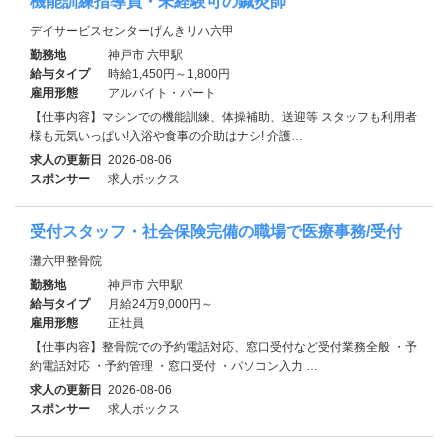
機能訓練指導員・未経験可の鍼灸師
デイサービスセンターげんきリハ六甲
勤務地
神戸市 六甲駅
給与タイプ
時給1,450円～1,800円
雇用形態
アルバイト・パート
【仕事内容】マシンでの機能訓練、体操補助、送迎等 スタッフも利用者
様も元気いっぱい!入浴や食事の介助はナシ! 介護…
求人の更新日
2026-08-06
スポンサー
求人ボックス
受付スタッフ・社会保険完備の職場で医療事務/受付
灘六甲整骨院
勤務地
神戸市 六甲駅
給与タイプ
月給24万9,000円～
雇用形態
正社員
【仕事内容】整骨院での予約電話対応、窓口受付など受付業務全般 ・予
約電話対応 ・予約管理 ・窓口受付 ・パソコン入力 …
求人の更新日
2026-08-06
スポンサー
求人ボックス