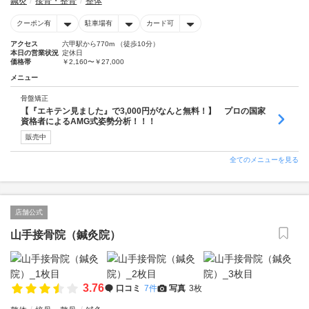
鍼灸
接骨・整骨
整体
クーポン有
駐車場有
カード可
アクセス
六甲駅から770m （徒歩10分）
本日の営業状況
定休日
価格帯
￥2,160〜￥27,000
メニュー
骨盤矯正
【『エキテン見ました』で3,000円がなんと無料！】 プロの国家
資格者によるAMG式姿勢分析！！！
販売中
全てのメニューを見る
店舗公式
山手接骨院（鍼灸院）
3.76
口コミ
7件
写真
3枚