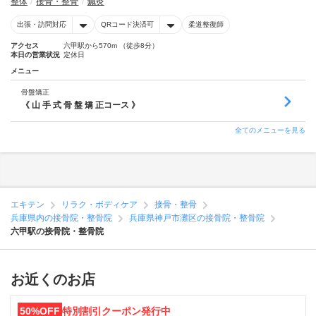
整体
接骨・整骨
鍼灸
出張・訪問対応
QRコード決済可
柔道整復師
アクセス
六甲駅から570m （徒歩8分）
本日の営業状況
定休日
メニュー
骨盤矯正
《 山 手 式 骨 盤 矯 正コース 》
全てのメニューを見る
エキテン
リラク・ボディケア
接骨・整骨
兵庫県内の接骨院・整骨院
兵庫県神戸市灘区の接骨院・整骨院
六甲駅の接骨院・整骨院
お近くのお店
50%OFF
特別割引クーポン発行中