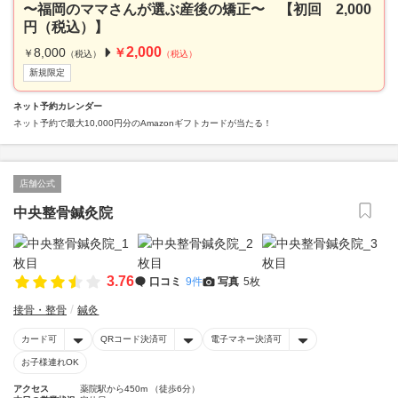
〜福岡のママさんが選ぶ産後の矯正〜 【初回 2,000
円（税込）】
2,000
8,000
￥
￥
（税込）
（税込）
新規限定
ネット予約カレンダー
ネット予約で最大10,000円分のAmazonギフトカードが当たる！
店舗公式
中央整骨鍼灸院
3.76
口コミ
9件
写真
5枚
接骨・整骨
鍼灸
カード可
QRコード決済可
電子マネー決済可
お子様連れOK
アクセス
薬院駅から450m （徒歩6分）