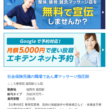
社会保険完備の職場であん摩マッサージ指圧師
こころ整骨院 薬院駅ビル院
勤務地
福岡市 薬院駅
給与タイプ
月給26万円～
雇用形態
正社員
【仕事内容】整骨院業務、筋肉の弛緩操作や骨格矯正など ・各種徒手療