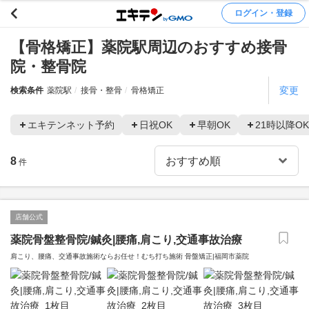
ログイン・登録
【骨格矯正】薬院駅周辺のおすすめ接骨
院・整骨院
変更
検索条件
薬院駅
接骨・整骨
骨格矯正
エキテンネット予約
日祝OK
早朝OK
21時以降OK
8
件
店舗公式
薬院骨盤整骨院/鍼灸|腰痛,肩こり,交通事故治療
肩こり、腰痛、交通事故施術ならお任せ！むち打ち施術 骨盤矯正|福岡市薬院