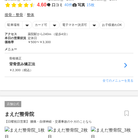
4.60
口コミ
40件
写真
15枚
接骨・整骨
整体
駐車場有
カード可
電子マネー決済可
お子様連れOK
アクセス
薬院駅から240m （徒歩4分）
本日の営業状況
定休日
価格帯
￥500〜￥3,300
メニュー
骨格矯正
背骨歪み矯正法
￥
2,300
（税込）
全てのメニューを見る
店舗公式
まえだ整骨院
【日曜祝日営業】 腰痛・自律神経・交通事故のケガのことなら