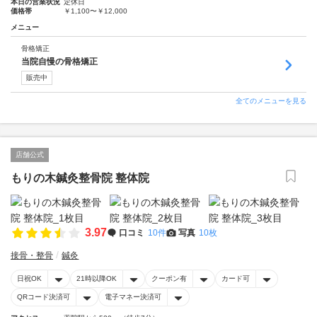
本日の営業状況
定休日
価格帯
￥1,100〜￥12,000
メニュー
骨格矯正
当院自慢の骨格矯正
販売中
全てのメニューを見る
店舗公式
もりの木鍼灸整骨院 整体院
3.97
口コミ
10件
写真
10枚
接骨・整骨
鍼灸
日祝OK
21時以降OK
クーポン有
カード可
QRコード決済可
電子マネー決済可