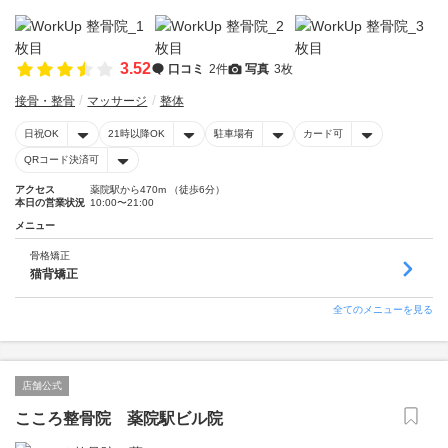
3.52
口コミ
2件
写真
3枚
接骨・整骨
マッサージ
整体
日祝OK
21時以降OK
駐車場有
カード可
QRコード決済可
アクセス
薬院駅から470m （徒歩6分）
本日の営業状況
10:00〜21:00
メニュー
骨格矯正
猫背矯正
全てのメニューを見る
店舗公式
こころ整骨院 薬院駅ビル院