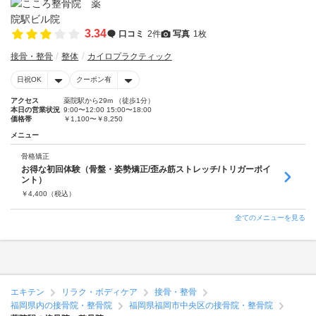
3.34
口コミ
2件
写真
1枚
接骨・整骨
整体
カイロプラクティック
日祝OK
クーポン有
アクセス
薬院駅から29m （徒歩1分）
本日の営業状況
9:00〜12:00 15:00〜18:00
価格帯
￥1,100〜￥8,250
メニュー
骨格矯正
お得な初回体験（骨盤・姿勢矯正/歪み筋ストレッチ/トリガーポイ
ント）
￥
4,400
（税込）
全てのメニューを見る
エキテン
リラク・ボディケア
接骨・整骨
福岡県内の接骨院・整骨院
福岡県福岡市中央区の接骨院・整骨院