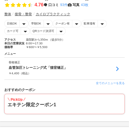
4.76
口コミ
93件
写真
43枚
整体
接骨・整骨
カイロプラクティック
日祝OK
早朝OK
クーポン有
駐車場有
カード可
QRコード決済可
アクセス
薬院駅から350m （徒歩5分）
本日の営業状況
8:00〜17:30
価格帯
￥600〜￥5,500
メニュー
骨格矯正
血管加圧トレーニング式「猫背矯正」
￥
4,400
（税込）
全てのメニューを見る
おすすめのクーポン
PickUp
エキテン限定クーポン1