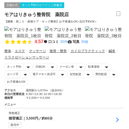
店舗公式
ネット予約スピードくじ対象店
モアはりきゅう整骨院 薬院店
【腰痛・肩こり・産後ケア・キッズ整体】お子様連れOK♪当日予約OK♪
4.57
口コミ
30件
写真
36枚
整体
エステ
マッサージ
接骨・整骨
カイロプラクティック
鍼灸
リラクゼーションマッサージ
ネット予約
日祝OK
クーポン有
駐車場有
カード可
電子マネー決済可
女性歓迎
男性歓迎
お子様連れOK
アクセス
薬院駅から670m （徒歩9分）
本日の営業状況
9:30〜12:30 14:30〜18:30
価格帯
￥2,000〜￥3,000
メニュー
骨格矯正
猫背矯正｜3,500円／約60分
販売中