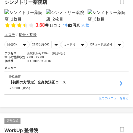
シンメトリー薬院店
3.68
口コミ
7件
写真
20枚
エステ
接骨・整骨
日祝OK
21時以降OK
カード可
QRコード決済可
アクセス
薬院駅から250m （徒歩4分）
本日の営業状況
9:00〜22:00
価格帯
￥4,180〜￥20,020
メニュー
骨格矯正
【初回の方限定】全身美矯正コース
￥
5,500
（税込）
全てのメニューを見る
店舗公式
WorkUp 整骨院