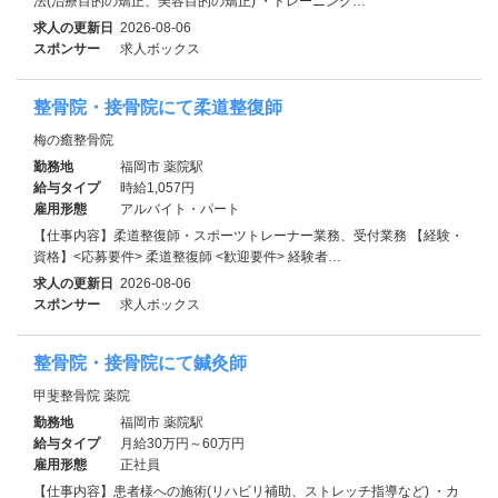
法(治療目的の矯正、美容目的の矯正) ・トレーニング…
求人の更新日
2026-08-06
スポンサー
求人ボックス
整骨院・接骨院にて柔道整復師
梅の癒整骨院
勤務地
福岡市 薬院駅
給与タイプ
時給1,057円
雇用形態
アルバイト・パート
【仕事内容】柔道整復師・スポーツトレーナー業務、受付業務 【経験・
資格】<応募要件> 柔道整復師 <歓迎要件> 経験者…
求人の更新日
2026-08-06
スポンサー
求人ボックス
整骨院・接骨院にて鍼灸師
甲斐整骨院 薬院
勤務地
福岡市 薬院駅
給与タイプ
月給30万円～60万円
雇用形態
正社員
【仕事内容】患者様への施術(リハビリ補助、ストレッチ指導など) ・カ