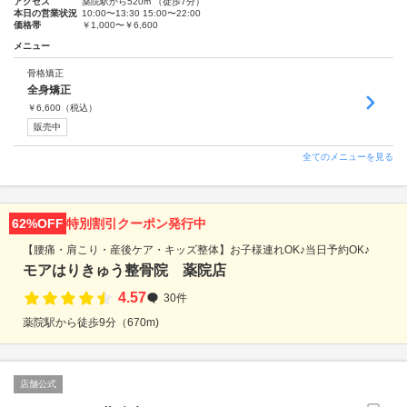
アクセス
薬院駅から520m （徒歩7分）
本日の営業状況
10:00〜13:30 15:00〜22:00
価格帯
￥1,000〜￥6,600
メニュー
骨格矯正
全身矯正
￥
6,600
（税込）
販売中
全てのメニューを見る
62%OFF
特別割引クーポン発行中
【腰痛・肩こり・産後ケア・キッズ整体】お子様連れOK♪当日予約OK♪
モアはりきゅう整骨院 薬院店
4.57
30件
薬院駅から徒歩9分（670m)
店舗公式