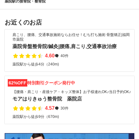
薬院駅の接骨院・整骨院
お近くのお店
肩こり、腰痛、交通事故施術ならお任せ！むち打ち施術 骨盤矯正|福岡
市薬院
薬院骨盤整骨院/鍼灸|腰痛,肩こり,交通事故治療
4.60
40件
薬院駅から徒歩4分（240m)
62%OFF
特別割引クーポン発行中
【腰痛・肩こり・産後ケア・キッズ整体】お子様連れOK♪当日予約OK♪
モアはりきゅう整骨院 薬院店
4.57
30件
薬院駅から徒歩9分（670m)