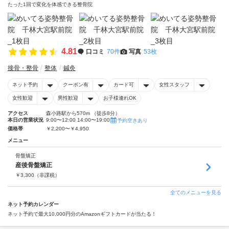
たった1回で変化を体感できる整骨院
4.81
口コミ
70件
写真
53枚
接骨・整骨
整体
鍼灸
ネット予約
クーポン有
カード可
女性スタッフ
女性歓迎
男性歓迎
お子様連れOK
アクセス
森小路駅から570m （徒歩8分）
本日の営業状況
9:00〜12:00 14:00〜19:00
予約空きあり
価格帯
￥2,200〜￥4,950
メニュー
骨盤矯正
産後骨盤矯正
￥
3,300
（非課税）
全てのメニューを見る
ネット予約カレンダー
ネット予約で最大10,000円分のAmazonギフトカードが当たる！