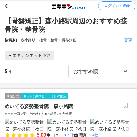
ログイン・登録
【骨盤矯正】森小路駅周辺のおすすめ接
骨院・整骨院
変更
検索条件
森小路駅
接骨・整骨
骨盤矯正
エキテンネット予約
5
件
店舗公式
ネット予約スピードくじ対象店
めいてる姿勢整骨院 森小路院
たった一回で変化を体感できると話題の姿勢矯正
5.00
口コミ
315件
写真
164枚