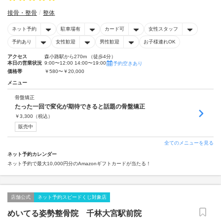
接骨・整骨
整体
ネット予約
駐車場有
カード可
女性スタッフ
予約あり
女性歓迎
男性歓迎
お子様連れOK
アクセス
森小路駅から270m （徒歩4分）
本日の営業状況
9:00〜12:00 14:00〜19:00
予約空きあり
価格帯
￥580〜￥20,000
メニュー
骨盤矯正
たった一回で変化が期待できると話題の骨盤矯正
￥
3,300
（税込）
販売中
全てのメニューを見る
ネット予約カレンダー
ネット予約で最大10,000円分のAmazonギフトカードが当たる！
店舗公式
ネット予約スピードくじ対象店
めいてる姿勢整骨院 千林大宮駅前院