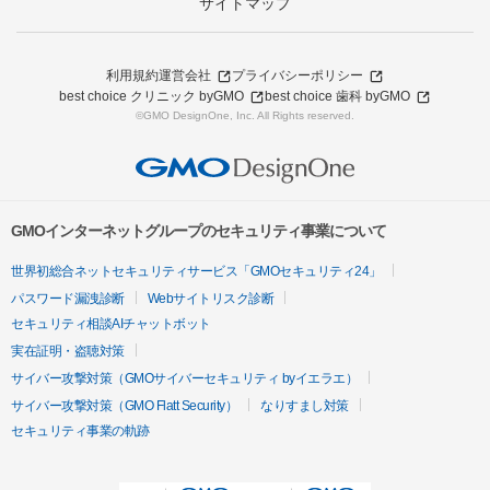
サイトマップ
利用規約
運営会社
プライバシーポリシー
best choice クリニック byGMO
best choice 歯科 byGMO
©GMO DesignOne, Inc. All Rights reserved.
GMOインターネットグループのセキュリティ事業について
世界初総合ネットセキュリティサービス「GMOセキュリティ24」
パスワード漏洩診断
Webサイトリスク診断
セキュリティ相談AIチャットボット
実在証明・盗聴対策
サイバー攻撃対策（GMOサイバーセキュリティ byイエラエ）
サイバー攻撃対策（GMO Flatt Security）
なりすまし対策
セキュリティ事業の軌跡