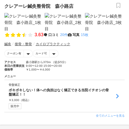
クレアーレ鍼灸整骨院 森小路店
3.63
口コミ
20件
写真
15枚
鍼灸
接骨・整骨
カイロプラクティック
クーポン有
カード可
アクセス
森小路駅から370m （徒歩5分）
本日の営業状況
9:00〜12:00 15:00〜20:00
価格帯
￥1,000〜￥4,000
メニュー
骨盤矯正
ボキボキしない！体への負担はなく矯正できる当院イチオシの骨
盤矯正！！
￥
3,000
（税込）
販売中
全てのメニューを見る