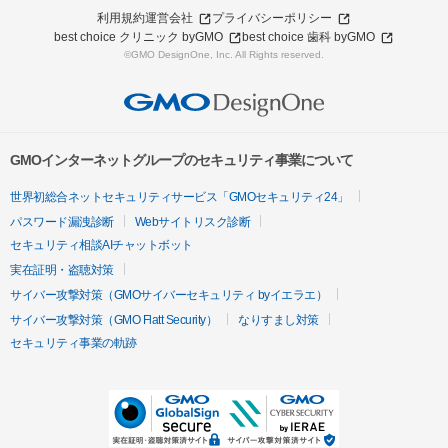
利用規約
運営会社
プライバシーポリシー
best choice クリニック byGMO
best choice 歯科 byGMO
©GMO DesignOne, Inc. All Rights reserved.
GMOインターネットグループのセキュリティ事業について
世界初総合ネットセキュリティサービス「GMOセキュリティ24」
パスワード漏洩診断
Webサイトリスク診断
セキュリティ相談AIチャットボット
実在証明・盗聴対策
サイバー攻撃対策（GMOサイバーセキュリティ byイエラエ）
サイバー攻撃対策（GMO Flatt Security）
なりすまし対策
セキュリティ事業の軌跡