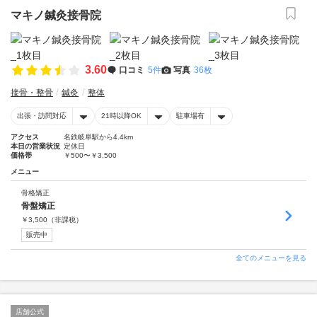
マキノ鍼灸接骨院
3.60
口コミ
5件
写真
36枚
接骨・整骨
鍼灸
整体
出張・訪問対応
21時以降OK
駐車場有
アクセス
名鉄岐阜駅から4.4km
本日の営業状況
定休日
価格帯
￥500〜￥3,500
メニュー
骨格矯正
骨盤矯正
￥
3,500
（非課税）
販売中
全てのメニューを見る
店舗公式