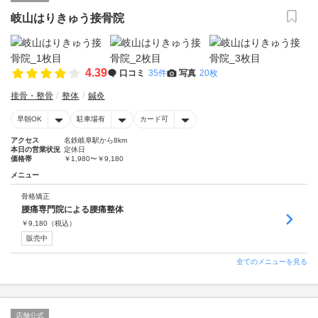
岐山はりきゅう接骨院
4.39
口コミ
35件
写真
20枚
接骨・整骨
整体
鍼灸
早朝OK
駐車場有
カード可
アクセス
名鉄岐阜駅から8km
本日の営業状況
定休日
価格帯
￥1,980〜￥9,180
メニュー
骨格矯正
腰痛専門院による腰痛整体
￥
9,180
（税込）
販売中
全てのメニューを見る
店舗公式