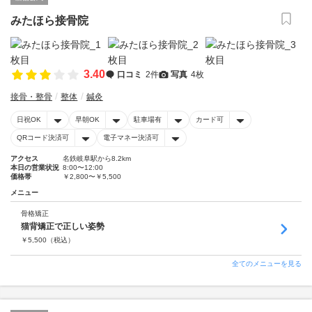
みたほら接骨院
3.40
口コミ
2件
写真
4枚
接骨・整骨
整体
鍼灸
日祝OK
早朝OK
駐車場有
カード可
QRコード決済可
電子マネー決済可
アクセス
名鉄岐阜駅から8.2km
本日の営業状況
8:00〜12:00
価格帯
￥2,800〜￥5,500
メニュー
骨格矯正
猫背矯正で正しい姿勢
￥
5,500
（税込）
全てのメニューを見る