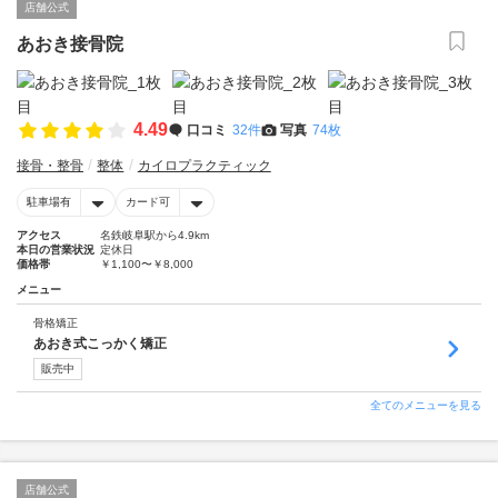
店舗公式
あおき接骨院
4.49
口コミ
32件
写真
74枚
接骨・整骨
整体
カイロプラクティック
駐車場有
カード可
アクセス
名鉄岐阜駅から4.9km
本日の営業状況
定休日
価格帯
￥1,100〜￥8,000
メニュー
骨格矯正
あおき式こっかく矯正
販売中
全てのメニューを見る
店舗公式