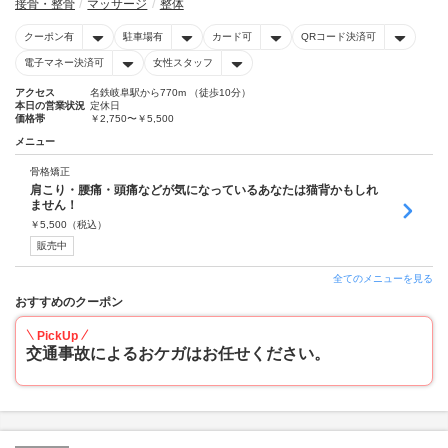
接骨・整骨
マッサージ
整体
クーポン有
駐車場有
カード可
QRコード決済可
電子マネー決済可
女性スタッフ
アクセス
名鉄岐阜駅から770m （徒歩10分）
本日の営業状況
定休日
価格帯
￥2,750〜￥5,500
メニュー
骨格矯正
肩こり・腰痛・頭痛などが気になっているあなたは猫背かもしれ
ません！
￥
5,500
（税込）
販売中
全てのメニューを見る
おすすめのクーポン
PickUp
交通事故によるおケガはお任せください。