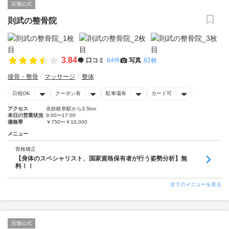
店舗公式
則武の整骨院
3.84
口コミ
64件
写真
62枚
接骨・整骨
マッサージ
整体
日祝OK
クーポン有
駐車場有
カード可
アクセス
名鉄岐阜駅から3.5km
本日の営業状況
9:00〜17:00
価格帯
￥750〜￥10,000
メニュー
骨格矯正
【身体のスペシャリスト、国家資格保有者が行う姿勢分析】無
料！！
全てのメニューを見る
店舗公式