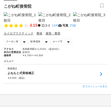
こがね町接骨院
4.15
口コミ
14件
写真
25枚
カイロプラクティック
整体
接骨・整骨
クーポン有
駐車場有
カード可
アクセス
名鉄岐阜駅から310m （徒歩4分）
本日の営業状況
定休日
価格帯
￥4,700〜￥6,500
メニュー
骨格矯正
よねもと式骨格矯正
￥
6,500
（税込）
全てのメニューを見る