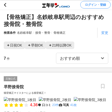
ログイン・登録
【骨格矯正】名鉄岐阜駅周辺のおすすめ
接骨院・整骨院
変更
検索条件
名鉄岐阜駅
接骨・整骨
骨格矯正
日祝OK
早朝OK
21時以降OK
7
件
店舗公式
早野接骨院
猫背矯正マイスターによる猫背矯正！
4.36
口コミ
23件
写真
41枚