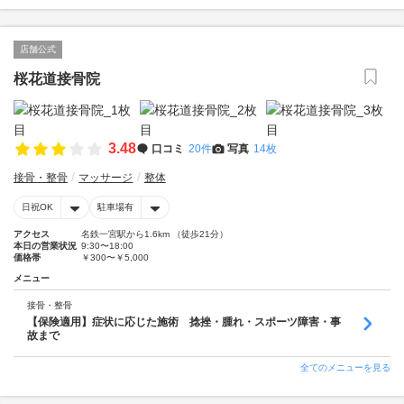
店舗公式
桜花道接骨院
3.48
口コミ
20件
写真
14枚
接骨・整骨
マッサージ
整体
日祝OK
駐車場有
アクセス
名鉄一宮駅から1.6km （徒歩21分）
本日の営業状況
9:30〜18:00
価格帯
￥300〜￥5,000
メニュー
接骨・整骨
【保険適用】症状に応じた施術 捻挫・腫れ・スポーツ障害・事
故まで
全てのメニューを見る