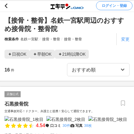
ログイン・登録
【接骨・整骨】名鉄一宮駅周辺のおすす
め接骨院・整骨院
変更
検索条件
名鉄一宮駅
接骨・整骨
接骨・整骨
日祝OK
早朝OK
21時以降OK
16
件
店舗公式
石黒接骨院
交通事故対応！ドクター、弁護士と提携！安心して通院できます。
4.54
口コミ
30件
写真
38枚