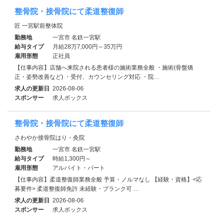
整骨院・接骨院にて柔道整復師
匠 一宮駅前整体院
勤務地
一宮市 名鉄一宮駅
給与タイプ
月給28万7,000円～35万円
雇用形態
正社員
【仕事内容】店舗へ来院される患者様の施術業務全般 ・施術(骨盤矯
正・姿勢改善など) ・受付、カウンセリング対応 ・院…
求人の更新日
2026-08-06
スポンサー
求人ボックス
整骨院・接骨院にて柔道整復師
さわやか接骨院はり・灸院
勤務地
一宮市 名鉄一宮駅
給与タイプ
時給1,300円～
雇用形態
アルバイト・パート
【仕事内容】柔道整復師業務全般 予算・ノルマなし 【経験・資格】<応
募要件> 柔道整復師免許 未経験・ブランク可 …
求人の更新日
2026-08-06
スポンサー
求人ボックス