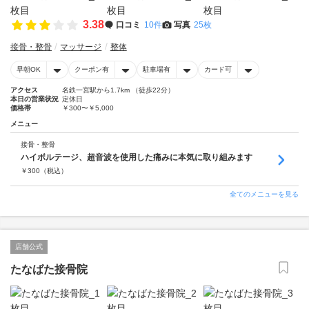
3.38
口コミ
10件
写真
25枚
接骨・整骨
マッサージ
整体
早朝OK
クーポン有
駐車場有
カード可
アクセス
名鉄一宮駅から1.7km （徒歩22分）
本日の営業状況
定休日
価格帯
￥300〜￥5,000
メニュー
接骨・整骨
ハイボルテージ、超音波を使用した痛みに本気に取り組みます
￥
300
（税込）
全てのメニューを見る
店舗公式
たなばた接骨院