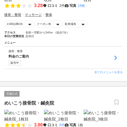
3.28
口コミ
2件
写真
18枚
接骨・整骨
マッサージ
整体
21時以降OK
クーポン有
駐車場有
アクセス
名鉄一宮駅から540m （徒歩7分）
本日の営業状況
定休日
メニュー
接骨・整骨
料金のご案内
販売中
全てのメニューを見る
店舗公式
めいこう接骨院・鍼灸院
3.86
口コミ
9件
写真
1枚