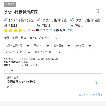
店舗公式
はないけ接骨治療院
4.22
口コミ
21件
写真
62枚
接骨・整骨
整体
カイロプラクティック
出張・訪問対応
早朝OK
駐車場有
カード可
QRコード決済可
電子マネー決済可
アクセス
名鉄一宮駅から920m （徒歩12分）
本日の営業状況
定休日
価格帯
￥800〜￥9,000
メニュー
接骨・整骨
交通事故ムチウチ治療
無料
全てのメニューを見る