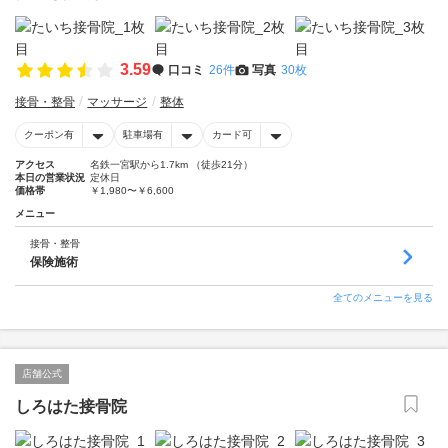
3.59
口コミ
26件
写真
30枚
接骨・整骨
マッサージ
整体
クーポン有
駐車場有
カード可
アクセス
名鉄一宮駅から1.7km （徒歩21分）
本日の営業状況
定休日
価格帯
￥1,980〜￥6,600
メニュー
接骨・整骨
保険施術
全てのメニューを見る
店舗公式
しろはた接骨院