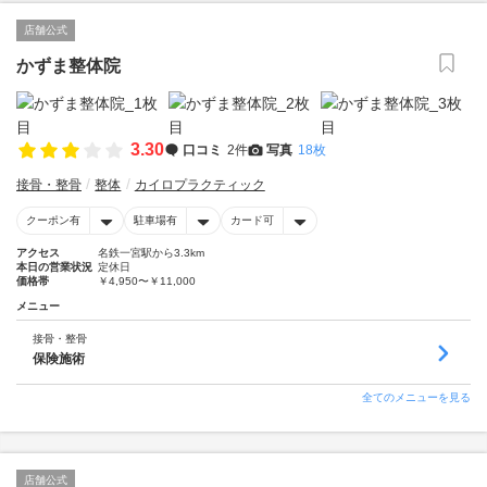
店舗公式
かずま整体院
3.30
口コミ
2件
写真
18枚
接骨・整骨
整体
カイロプラクティック
クーポン有
駐車場有
カード可
アクセス
名鉄一宮駅から3.3km
本日の営業状況
定休日
価格帯
￥4,950〜￥11,000
メニュー
接骨・整骨
保険施術
全てのメニューを見る
店舗公式