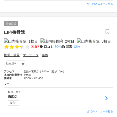
全てのメニューを見る
店舗公式
山内接骨院
3.57
口コミ
30件
写真
12枚
接骨・整骨
マッサージ
整体
駐車場有
アクセス
名鉄一宮駅から740m （徒歩10分）
本日の営業状況
定休日
価格帯
￥360〜￥1,650
メニュー
接骨・整骨
適応症
販売中
全てのメニューを見る