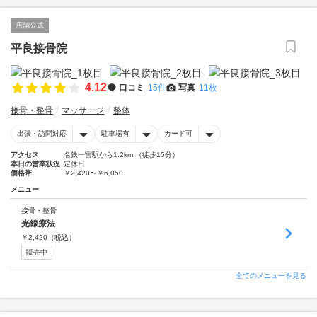
店舗公式
平良接骨院
4.12
口コミ
15件
写真
11枚
接骨・整骨
マッサージ
整体
出張・訪問対応
駐車場有
カード可
アクセス
名鉄一宮駅から1.2km （徒歩15分）
本日の営業状況
定休日
価格帯
￥2,420〜￥6,050
メニュー
接骨・整骨
光線療法
￥
2,420
（税込）
販売中
全てのメニューを見る