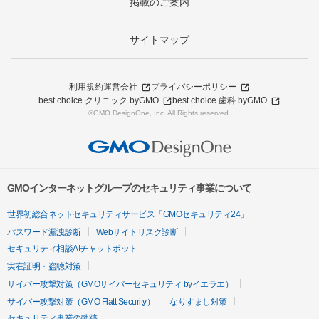
掲載のご案内
サイトマップ
利用規約
運営会社
プライバシーポリシー
best choice クリニック byGMO
best choice 歯科 byGMO
©GMO DesignOne, Inc. All Rights reserved.
GMOインターネットグループのセキュリティ事業について
世界初総合ネットセキュリティサービス「GMOセキュリティ24」
パスワード漏洩診断
Webサイトリスク診断
セキュリティ相談AIチャットボット
実在証明・盗聴対策
サイバー攻撃対策（GMOサイバーセキュリティ byイエラエ）
サイバー攻撃対策（GMO Flatt Security）
なりすまし対策
セキュリティ事業の軌跡