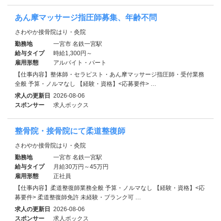
あん摩マッサージ指圧師募集、年齢不問
さわやか接骨院はり・灸院
勤務地
一宮市 名鉄一宮駅
給与タイプ
時給1,300円～
雇用形態
アルバイト・パート
【仕事内容】整体師・セラピスト・あん摩マッサージ指圧師・受付業務
全般 予算・ノルマなし 【経験・資格】<応募要件> …
求人の更新日
2026-08-06
スポンサー
求人ボックス
整骨院・接骨院にて柔道整復師
さわやか接骨院はり・灸院
勤務地
一宮市 名鉄一宮駅
給与タイプ
月給30万円～45万円
雇用形態
正社員
【仕事内容】柔道整復師業務全般 予算・ノルマなし 【経験・資格】<応
募要件> 柔道整復師免許 未経験・ブランク可 …
求人の更新日
2026-08-06
スポンサー
求人ボックス