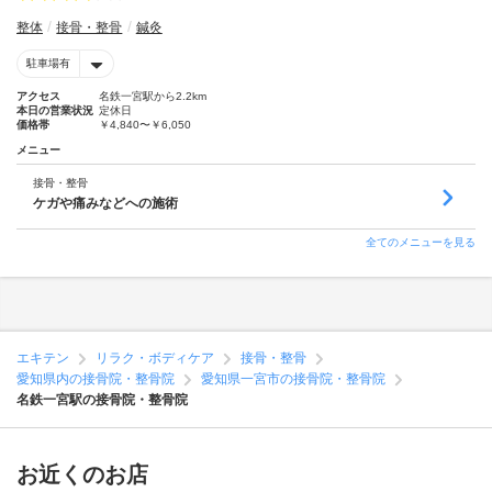
整体
接骨・整骨
鍼灸
駐車場有
アクセス
名鉄一宮駅から2.2km
本日の営業状況
定休日
価格帯
￥4,840〜￥6,050
メニュー
接骨・整骨
ケガや痛みなどへの施術
全てのメニューを見る
エキテン
リラク・ボディケア
接骨・整骨
愛知県内の接骨院・整骨院
愛知県一宮市の接骨院・整骨院
名鉄一宮駅の接骨院・整骨院
お近くのお店