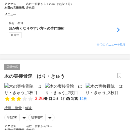
アクセス
名鉄一宮駅から1.2km （徒歩16分）
本日の営業状況
定休日
メニュー
接骨・整骨
頭が痛くなりやすい方への専門施術
販売中
全てのメニューを見る
店舗公式
木の実接骨院 はり・きゅう
3.26
口コミ
1件
写真
15枚
接骨・整骨
鍼灸
早朝OK
駐車場有
アクセス
名鉄一宮駅から2km
本日の営業状況
定休日