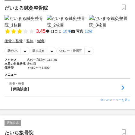
だいまる鍼灸整骨院
3.45
口コミ
10件
写真
12枚
接骨・整骨
整体
鍼灸
早朝OK
駐車場有
QRコード決済可
アクセス
名鉄一宮駅から3.1km
本日の営業状況
定休日
価格帯
￥480〜￥3,500
メニュー
接骨・整骨
【保険診療】
全てのメニューを見る
店舗公式
たいち接骨院