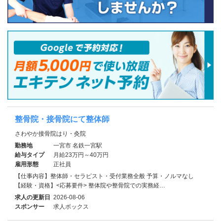
整骨院・接骨院にて整体師
さわやか接骨院はり・灸院
勤務地
一宮市 名鉄一宮駅
給与タイプ
月給23万円～40万円
雇用形態
正社員
【仕事内容】整体師・セラピスト・受付業務全般 予算・ノルマなし
【経験・資格】<応募要件> 整体院や整骨院での実務経…
求人の更新日
2026-08-06
スポンサー
求人ボックス