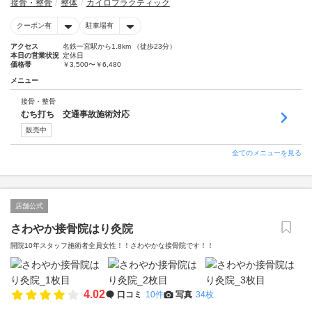
接骨・整骨
整体
カイロプラクティック
クーポン有
駐車場有
アクセス
名鉄一宮駅から1.8km （徒歩23分）
本日の営業状況
定休日
価格帯
￥3,500〜￥6,480
メニュー
接骨・整骨
むち打ち 交通事故施術対応
販売中
全てのメニューを見る
店舗公式
さわやか接骨院はり灸院
開院10年スタッフ施術者全員女性！！さわやかな接骨院です！！
4.02
口コミ
10件
写真
34枚