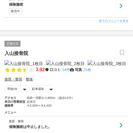
保険施術
販売中
全てのメニューを見る
店舗公式
入山接骨院
3.92
口コミ
14件
写真
21枚
接骨・整骨
整体
早朝OK
駐車場有
アクセス
名鉄一宮駅から960m （徒歩12分）
本日の営業状況
定休日
価格帯
￥3,000〜￥4,400
メニュー
接骨・整骨
保険施術は中止しました。