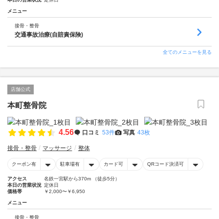
メニュー
接骨・整骨
交通事故治療(自賠責保険)
全てのメニューを見る
店舗公式
本町整骨院
4.56
口コミ
53件
写真
43枚
接骨・整骨
マッサージ
整体
クーポン有
駐車場有
カード可
QRコード決済可
アクセス
名鉄一宮駅から370m （徒歩5分）
本日の営業状況
定休日
価格帯
￥2,000〜￥6,950
メニュー
接骨・整骨