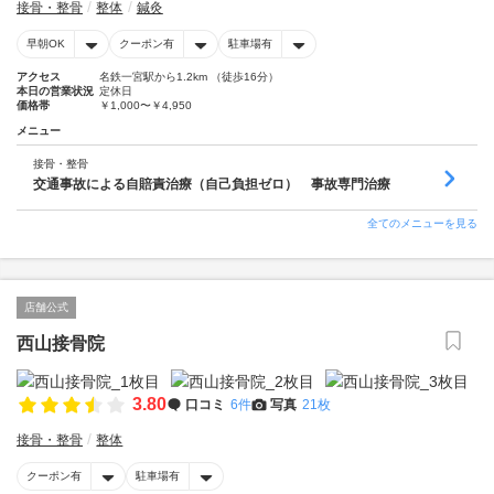
接骨・整骨
整体
鍼灸
早朝OK
クーポン有
駐車場有
アクセス
名鉄一宮駅から1.2km （徒歩16分）
本日の営業状況
定休日
価格帯
￥1,000〜￥4,950
メニュー
接骨・整骨
交通事故による自賠責治療（自己負担ゼロ） 事故専門治療
全てのメニューを見る
店舗公式
西山接骨院
3.80
口コミ
6件
写真
21枚
接骨・整骨
整体
クーポン有
駐車場有