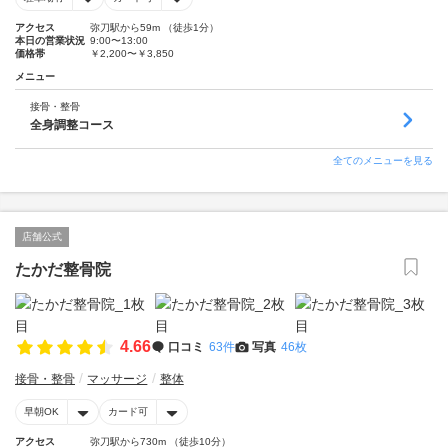
アクセス
弥刀駅から59m （徒歩1分）
本日の営業状況
9:00〜13:00
価格帯
￥2,200〜￥3,850
メニュー
接骨・整骨
全身調整コース
全てのメニューを見る
店舗公式
たかだ整骨院
4.66
口コミ
63件
写真
46枚
接骨・整骨
マッサージ
整体
早朝OK
カード可
アクセス
弥刀駅から730m （徒歩10分）