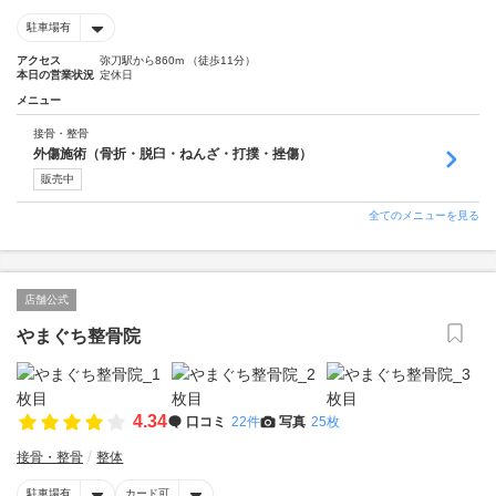
駐車場有
アクセス
弥刀駅から860m （徒歩11分）
本日の営業状況
定休日
メニュー
接骨・整骨
外傷施術（骨折・脱臼・ねんざ・打撲・挫傷）
販売中
全てのメニューを見る
店舗公式
やまぐち整骨院
4.34
口コミ
22件
写真
25枚
接骨・整骨
整体
駐車場有
カード可