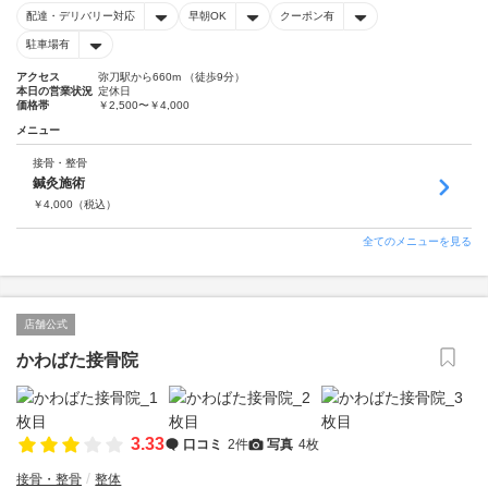
配達・デリバリー対応
早朝OK
クーポン有
駐車場有
アクセス
弥刀駅から660m （徒歩9分）
本日の営業状況
定休日
価格帯
￥2,500〜￥4,000
メニュー
接骨・整骨
鍼灸施術
￥
4,000
（税込）
全てのメニューを見る
店舗公式
かわばた接骨院
3.33
口コミ
2件
写真
4枚
接骨・整骨
整体