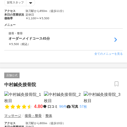
女性スタッフ
アクセス
弥刀駅から850m （徒歩11分）
本日の営業状況
定休日
価格帯
￥1,100〜￥5,500
メニュー
接骨・整骨
オーダーメイドコース45分
￥
5,500
（税込）
全てのメニューを見る
店舗公式
中村鍼灸接骨院
4.80
口コミ
96件
写真
57枚
マッサージ
接骨・整骨
整体
アクセス
弥刀駅から800m （徒歩10分）
本日の営業状況
定休日