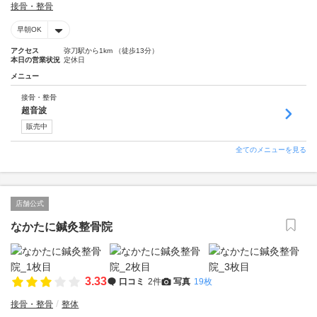
接骨・整骨
早朝OK
アクセス
弥刀駅から1km （徒歩13分）
本日の営業状況
定休日
メニュー
接骨・整骨
超音波
販売中
全てのメニューを見る
店舗公式
なかたに鍼灸整骨院
3.33
口コミ
2件
写真
19枚
接骨・整骨
整体