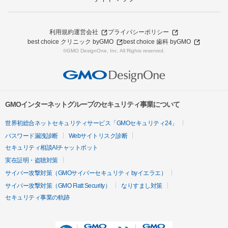
利用規約
運営会社
プライバシーポリシー
best choice クリニック byGMO
best choice 歯科 byGMO
©GMO DesignOne, Inc. All Rights reserved.
GMOインターネットグループのセキュリティ事業について
世界初総合ネットセキュリティサービス「GMOセキュリティ24」
パスワード漏洩診断
Webサイトリスク診断
セキュリティ相談AIチャットボット
実在証明・盗聴対策
サイバー攻撃対策（GMOサイバーセキュリティ byイエラエ）
サイバー攻撃対策（GMO Flatt Security）
なりすまし対策
セキュリティ事業の軌跡