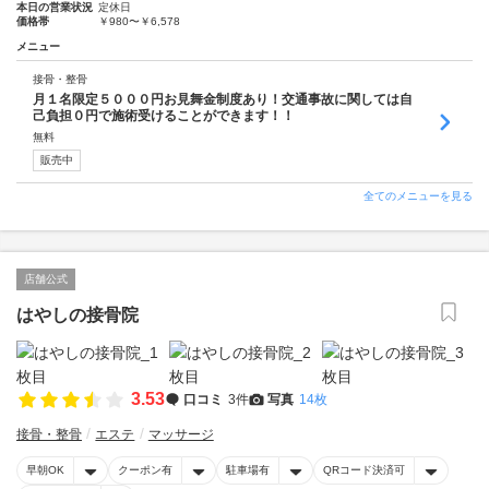
本日の営業状況
定休日
価格帯
￥980〜￥6,578
メニュー
接骨・整骨
月１名限定５０００円お見舞金制度あり！交通事故に関しては自
己負担０円で施術受けることができます！！
無料
販売中
全てのメニューを見る
店舗公式
はやしの接骨院
3.53
口コミ
3件
写真
14枚
接骨・整骨
エステ
マッサージ
早朝OK
クーポン有
駐車場有
QRコード決済可