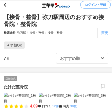
ログイン・登録
【接骨・整骨】弥刀駅周辺のおすすめ接
骨院・整骨院
変更
検索条件
弥刀駅
接骨・整骨
接骨・整骨
早朝OK
7
件
店舗公式
たけだ整骨院
4.09
口コミ
12件
写真
38枚