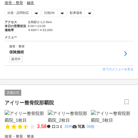
接骨・整骨
鍼灸
出張・訪問対応
日祝OK
駐車場有
アクセス
古島駅から2.6km
本日の営業状況
9:00〜13:00
価格帯
￥400〜￥33,000
メニュー
接骨・整骨
保険施術
販売中
全てのメニューを見る
店舗公式
アイリー整骨院那覇院
3.58
口コミ
26件
写真
36枚
接骨・整骨
整体