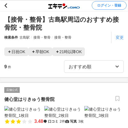
ログイン・登録
【接骨・整骨】古島駅周辺のおすすめ接
骨院・整骨院
変更
検索条件
古島駅
接骨・整骨
接骨・整骨
日祝OK
早朝OK
21時以降OK
9
件
店舗公式
健心堂はりきゅう整骨院
3.48
口コミ
2件
写真
3枚