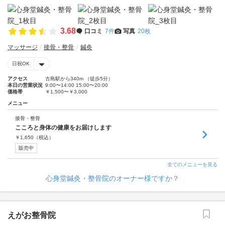
3.68
口コミ
7件
写真
20枚
マッサージ
接骨・整骨
鍼灸
日祝OK
アクセス
古島駅から340m （徒歩5分）
本日の営業状況
9:00〜14:00 15:00〜20:00
価格帯
￥1,500〜￥3,000
メニュー
接骨・整骨
こころと身体の健康をお届けします
￥
1,650
（税込）
販売中
全てのメニューを見る
心身堂鍼灸・整骨院のオーナー様ですか？
えがお整骨院