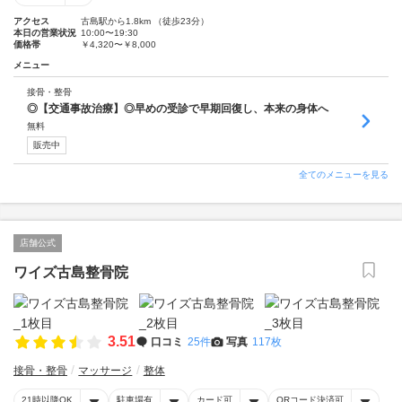
アクセス
古島駅から1.8km （徒歩23分）
本日の営業状況
10:00〜19:30
価格帯
￥4,320〜￥8,000
メニュー
接骨・整骨
◎【交通事故治療】◎早めの受診で早期回復し、本来の身体へ
無料
販売中
全てのメニューを見る
店舗公式
ワイズ古島整骨院
3.51
口コミ
25件
写真
117枚
接骨・整骨
マッサージ
整体
21時以降OK
駐車場有
カード可
QRコード決済可