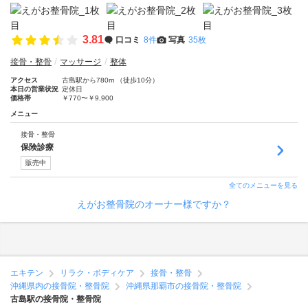
3.81
口コミ
8件
写真
35枚
接骨・整骨
マッサージ
整体
アクセス
古島駅から780m （徒歩10分）
本日の営業状況
定休日
価格帯
￥770〜￥9,900
メニュー
接骨・整骨
保険診療
販売中
全てのメニューを見る
えがお整骨院のオーナー様ですか？
エキテン
リラク・ボディケア
接骨・整骨
沖縄県内の接骨院・整骨院
沖縄県那覇市の接骨院・整骨院
古島駅の接骨院・整骨院