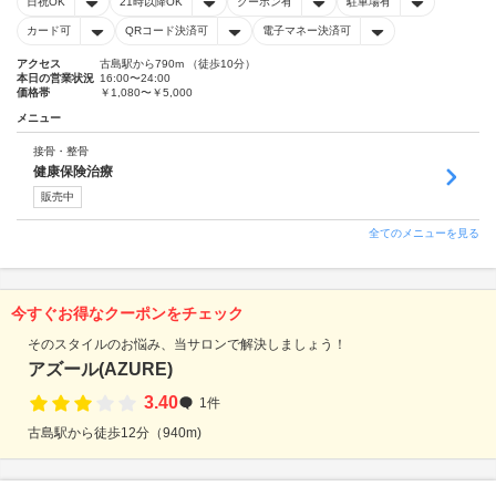
日祝OK
21時以降OK
クーポン有
駐車場有
カード可
QRコード決済可
電子マネー決済可
アクセス
古島駅から790m （徒歩10分）
本日の営業状況
16:00〜24:00
価格帯
￥1,080〜￥5,000
メニュー
接骨・整骨
健康保険治療
販売中
全てのメニューを見る
今すぐお得なクーポンをチェック
そのスタイルのお悩み、当サロンで解決しましょう！
アズール(AZURE)
3.40
1件
古島駅から徒歩12分（940m)