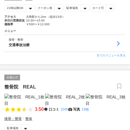
21時以降OK
クーポン有
駐車場有
カード可
アクセス
古島駅から1km （徒歩13分）
本日の営業状況
10:30〜15:00
価格帯
￥500〜￥12,000
メニュー
接骨・整骨
交通事故治療
全てのメニューを見る
店舗公式
整骨院 REAL
3.50
口コミ
20件
写真
19枚
接骨・整骨
整体
駐車場有