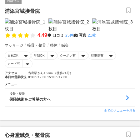
店舗公式
浦添宮城接骨院
4.49
口コミ
25件
写真
21枚
マッサージ
接骨・整骨
整体
鍼灸
日祝OK
早朝OK
クーポン有
駐車場有
カード可
アクセス
古島駅から1.9km （徒歩24分）
本日の営業状況
8:30〜12:30 15:00〜17:30
メニュー
接骨・整骨
保険施術をご希望の方へ
全てのメニューを見る
心身堂鍼灸・整骨院