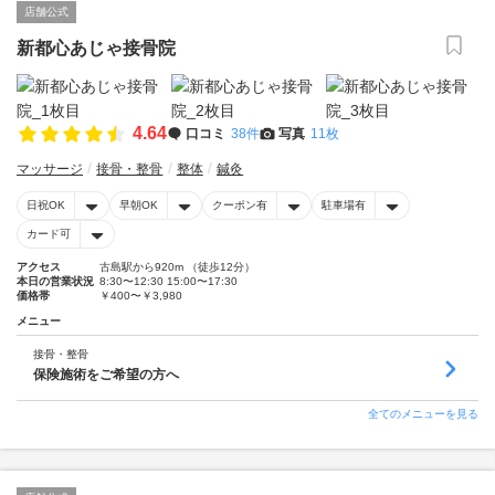
店舗公式
新都心あじゃ接骨院
4.64
口コミ
38件
写真
11枚
マッサージ
接骨・整骨
整体
鍼灸
日祝OK
早朝OK
クーポン有
駐車場有
カード可
アクセス
古島駅から920m （徒歩12分）
本日の営業状況
8:30〜12:30 15:00〜17:30
価格帯
￥400〜￥3,980
メニュー
接骨・整骨
保険施術をご希望の方へ
全てのメニューを見る