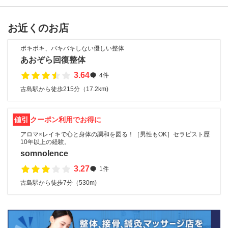
お近くのお店
ポキポキ、バキバキしない優しい整体
あおぞら回復整体
3.64
4件
古島駅から徒歩215分（17.2km)
値引
クーポン利用でお得に
アロマ×レイキで心と身体の調和を図る！［男性もOK］セラピスト歴
10年以上の経験。
somnolence
3.27
1件
古島駅から徒歩7分（530m)