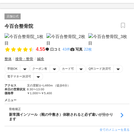
店舗公式
今百合整骨院
4.55
口コミ
43件
写真
22枚
整体
接骨・整骨
鍼灸
早朝OK
クーポン有
カード可
QRコード決済可
電子マネー決済可
アクセス
文の里駅から460m （徒歩6分）
本日の営業状況
8:30〜13:00
価格帯
￥1,000〜￥5,400
メニュー
骨格矯正
新常識インソール（靴の中敷き）体験されると必ず違いが分かり
ます
全てのメニューを見る