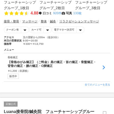
4.88
口コミ
920件
写真
133枚
接骨・整骨
マッサージ
整体
鍼灸
リラクゼーションマッサージ
クーポン有
カード可
電子マネー決済可
アクセス
文の里駅から200m （徒歩3分）
本日の営業状況
9:00〜16:00
価格帯
￥330〜￥13,750
メニュー
骨格矯正
【骨格ゆがみ矯正】（ご料金）肩の矯正・首の矯正・骨盤矯正・
背骨の矯正・腰の矯正・O脚矯正
￥
1,200
（非課税）
販売中
全てのメニューを見る
店舗公式
Luana接骨院/鍼灸院 フューチャーシップグルー