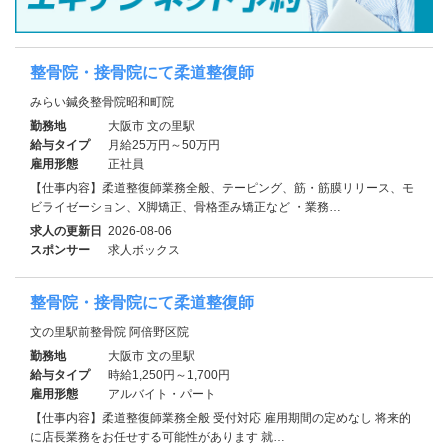
整骨院・接骨院にて柔道整復師
みらい鍼灸整骨院昭和町院
勤務地
大阪市 文の里駅
給与タイプ
月給25万円～50万円
雇用形態
正社員
【仕事内容】柔道整復師業務全般、テーピング、筋・筋膜リリース、モ
ビライゼーション、X脚矯正、骨格歪み矯正など ・業務…
求人の更新日
2026-08-06
スポンサー
求人ボックス
整骨院・接骨院にて柔道整復師
文の里駅前整骨院 阿倍野区院
勤務地
大阪市 文の里駅
給与タイプ
時給1,250円～1,700円
雇用形態
アルバイト・パート
【仕事内容】柔道整復師業務全般 受付対応 雇用期間の定めなし 将来的
に店長業務をお任せする可能性があります 就…