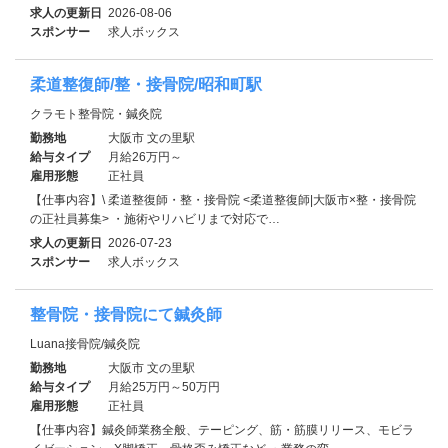
求人の更新日
2026-08-06
スポンサー
求人ボックス
柔道整復師/整・接骨院/昭和町駅
クラモト整骨院・鍼灸院
勤務地
大阪市 文の里駅
給与タイプ
月給26万円～
雇用形態
正社員
【仕事内容】\ 柔道整復師・整・接骨院 <柔道整復師|大阪市×整・接骨院
の正社員募集> ・施術やリハビリまで対応で…
求人の更新日
2026-07-23
スポンサー
求人ボックス
整骨院・接骨院にて鍼灸師
Luana接骨院/鍼灸院
勤務地
大阪市 文の里駅
給与タイプ
月給25万円～50万円
雇用形態
正社員
【仕事内容】鍼灸師業務全般、テーピング、筋・筋膜リリース、モビラ