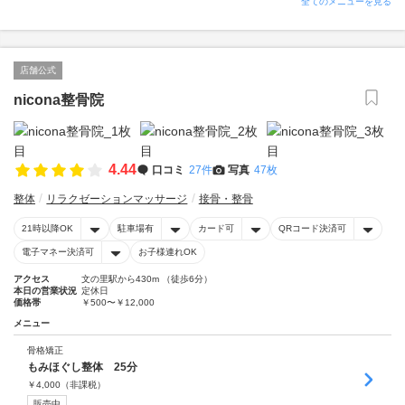
全てのメニューを見る
店舗公式
nicona整骨院
4.44
口コミ
27件
写真
47枚
整体
リラクゼーションマッサージ
接骨・整骨
21時以降OK
駐車場有
カード可
QRコード決済可
電子マネー決済可
お子様連れOK
アクセス
文の里駅から430m （徒歩6分）
本日の営業状況
定休日
価格帯
￥500〜￥12,000
メニュー
骨格矯正
もみほぐし整体 25分
￥
4,000
（非課税）
販売中