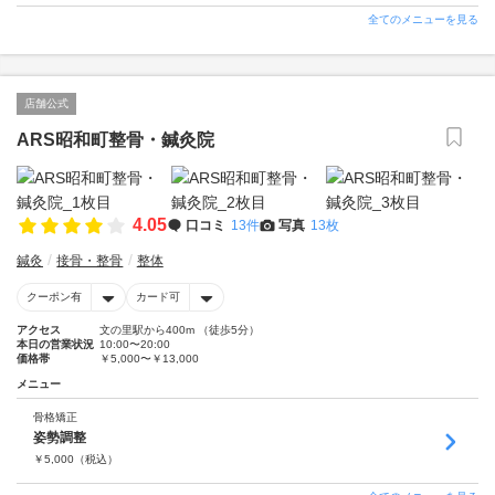
全てのメニューを見る
店舗公式
ARS昭和町整骨・鍼灸院
4.05
口コミ
13件
写真
13枚
鍼灸
接骨・整骨
整体
クーポン有
カード可
アクセス
文の里駅から400m （徒歩5分）
本日の営業状況
10:00〜20:00
価格帯
￥5,000〜￥13,000
メニュー
骨格矯正
姿勢調整
￥
5,000
（税込）