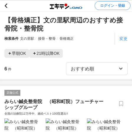
ログイン・登録
【骨格矯正】文の里駅周辺のおすすめ接
骨院・整骨院
変更
検索条件
文の里駅
接骨・整骨
骨格矯正
早朝OK
21時以降OK
6
件
店舗公式
みらい鍼灸整骨院 （昭和町院）フューチャー
シップグループ
全国の治療院12万件中、連続ベスト100院選出!!