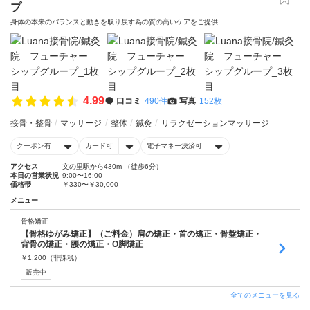
プ
身体の本来のバランスと動きを取り戻す為の質の高いケアをご提供
4.99
口コミ
490件
写真
152枚
接骨・整骨
マッサージ
整体
鍼灸
リラクゼーションマッサージ
クーポン有
カード可
電子マネー決済可
アクセス
文の里駅から430m （徒歩6分）
本日の営業状況
9:00〜16:00
価格帯
￥330〜￥30,000
メニュー
骨格矯正
【骨格ゆがみ矯正】（ご料金）肩の矯正・首の矯正・骨盤矯正・
背骨の矯正・腰の矯正・O脚矯正
￥
1,200
（非課税）
販売中
全てのメニューを見る