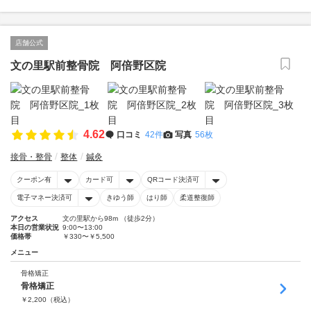
店舗公式
文の里駅前整骨院 阿倍野区院
4.62
口コミ
42件
写真
56枚
接骨・整骨
整体
鍼灸
クーポン有
カード可
QRコード決済可
電子マネー決済可
きゆう師
はり師
柔道整復師
アクセス
文の里駅から98m （徒歩2分）
本日の営業状況
9:00〜13:00
価格帯
￥330〜￥5,500
メニュー
骨格矯正
骨格矯正
￥
2,200
（税込）