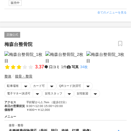
販売中
全てのメニューを見る
店舗公式
梅森台整骨院
3.37
口コミ
1件
写真
34枚
整体
接骨・整骨
駐車場有
カード可
QRコード決済可
電子マネー決済可
女性スタッフ
女性歓迎
アクセス
平針駅から1.7km （徒歩22分）
本日の営業状況
9:00〜12:00 15:00〜20:00
価格帯
￥800〜￥12,000
メニュー
接骨・整骨
各種健康保険適応（骨折、脱臼、捻挫、打撲、挫傷）