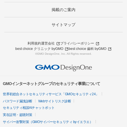
掲載のご案内
サイトマップ
利用規約
運営会社
プライバシーポリシー
best choice クリニック byGMO
best choice 歯科 byGMO
©GMO DesignOne, Inc. All Rights reserved.
GMOインターネットグループのセキュリティ事業について
世界初総合ネットセキュリティサービス「GMOセキュリティ24」
パスワード漏洩診断
Webサイトリスク診断
セキュリティ相談AIチャットボット
実在証明・盗聴対策
サイバー攻撃対策（GMOサイバーセキュリティ byイエラエ）