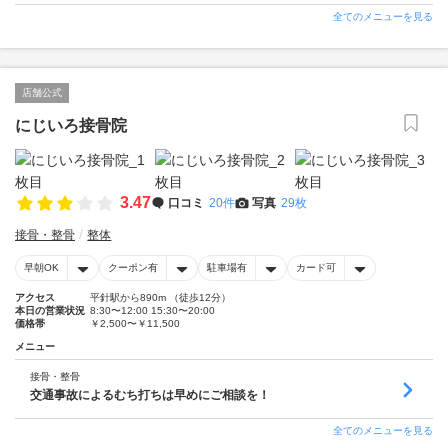
全てのメニューを見る
店舗公式
にじいろ接骨院
3.47
口コミ
20件
写真
29枚
接骨・整骨
整体
早朝OK
クーポン有
駐車場有
カード可
アクセス
平針駅から890m （徒歩12分）
本日の営業状況
8:30〜12:00 15:30〜20:00
価格帯
￥2,500〜￥11,500
メニュー
接骨・整骨
交通事故によるむち打ちは早めにご相談を！
全てのメニューを見る