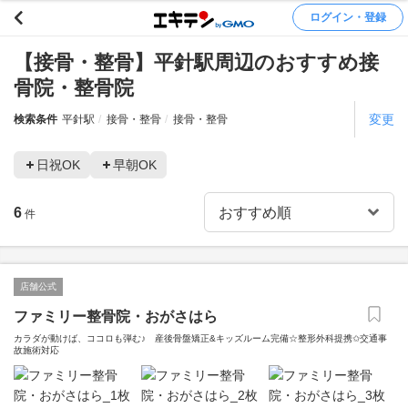
ログイン・登録
【接骨・整骨】平針駅周辺のおすすめ接
骨院・整骨院
変更
検索条件
平針駅
接骨・整骨
接骨・整骨
日祝OK
早朝OK
6
件
店舗公式
ファミリー整骨院・おがさはら
カラダが動けば、ココロも弾む♪ 産後骨盤矯正&キッズルーム完備☆整形外科提携✩交通事
故施術対応