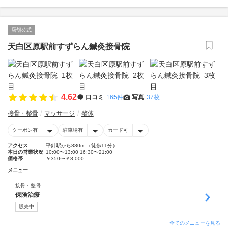
店舗公式
天白区原駅前すずらん鍼灸接骨院
4.62
口コミ
165件
写真
37枚
接骨・整骨
マッサージ
整体
クーポン有
駐車場有
カード可
アクセス
平針駅から880m （徒歩11分）
本日の営業状況
10:00〜13:00 16:30〜21:00
価格帯
￥350〜￥8,000
メニュー
接骨・整骨
保険治療
販売中
全てのメニューを見る