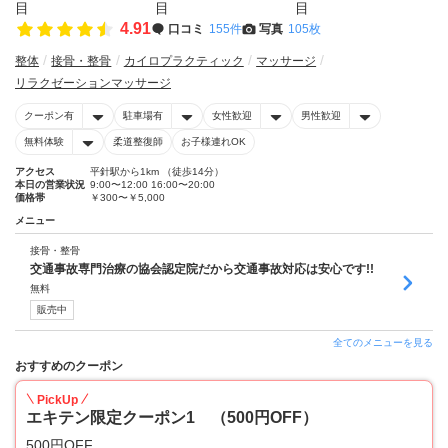
4.91
口コミ
155件
写真
105枚
整体
接骨・整骨
カイロプラクティック
マッサージ
リラクゼーションマッサージ
クーポン有
駐車場有
女性歓迎
男性歓迎
無料体験
柔道整復師
お子様連れOK
アクセス
平針駅から1km （徒歩14分）
本日の営業状況
9:00〜12:00 16:00〜20:00
価格帯
￥300〜￥5,000
メニュー
接骨・整骨
交通事故専門治療の協会認定院だから交通事故対応は安心です!!
無料
販売中
全てのメニューを見る
おすすめのクーポン
PickUp
エキテン限定クーポン1 （500円OFF）
500円OFF