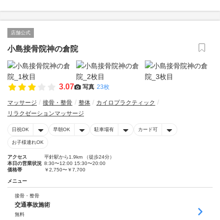
店舗公式
小島接骨院神の倉院
3.07
写真
23枚
マッサージ
接骨・整骨
整体
カイロプラクティック
リラクゼーションマッサージ
日祝OK
早朝OK
駐車場有
カード可
お子様連れOK
アクセス
平針駅から1.9km （徒歩24分）
本日の営業状況
8:30〜12:00 15:30〜20:00
価格帯
￥2,750〜￥7,700
メニュー
接骨・整骨
交通事故施術
無料