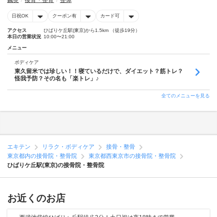
鍼灸
接骨・整骨
整体
日祝OK
クーポン有
カード可
アクセス
ひばりケ丘駅(東京)から1.5km （徒歩19分）
本日の営業状況
10:00〜21:00
メニュー
ボディケア
東久留米では珍しい！！寝ているだけで、ダイエット？筋トレ？
怪我予防？その名も「楽トレ」♪
全てのメニューを見る
エキテン
リラク・ボディケア
接骨・整骨
東京都内の接骨院・整骨院
東京都西東京市の接骨院・整骨院
ひばりケ丘駅(東京)の接骨院・整骨院
お近くのお店