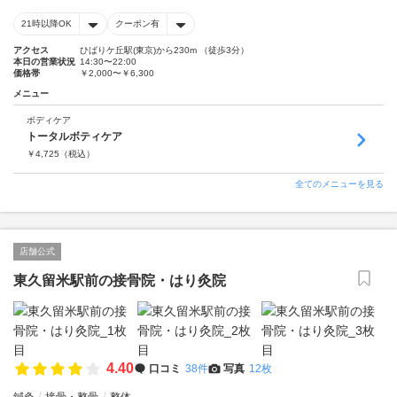
21時以降OK
クーポン有
アクセス
ひばりケ丘駅(東京)から230m （徒歩3分）
本日の営業状況
14:30〜22:00
価格帯
￥2,000〜￥6,300
メニュー
ボディケア
トータルボティケア
￥
4,725
（税込）
全てのメニューを見る
店舗公式
東久留米駅前の接骨院・はり灸院
4.40
口コミ
38件
写真
12枚