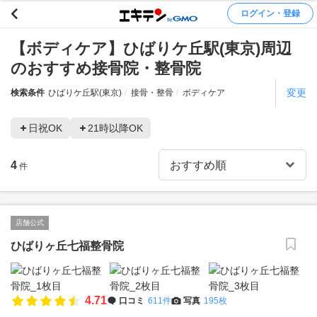
ログイン・登録
【ボディケア】ひばりケ丘駅(東京)周辺
のおすすめ接骨院・整骨院
変更
検索条件
ひばりケ丘駅(東京)
接骨・整骨
ボディケア
日祝OK
21時以降OK
4
件
店舗公式
ひばりヶ丘七福整骨院
4.71
口コミ
611件
写真
195枚