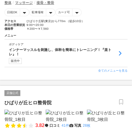
整体
マッサージ
接骨・整骨
日祝OK
駐車場有
カード可
アクセス
ひばりケ丘駅(東京)から770m （徒歩10分）
本日の営業状況
9:00〜20:00
価格帯
￥200〜￥7,560
メニュー
ボディケア
インナーマッスルを刺激し、体幹を簡単にトレーニング！『楽ト
レ』！
販売中
全てのメニューを見る
店舗公式
ひばりが丘ヒロ整骨院
3.82
口コミ
41件
写真
28枚