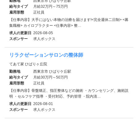
勤務地
西東京市 ひばりケ丘駅
給与タイプ
月給32万円～75万円
雇用形態
正社員
【仕事内容】大手にはない本物の治療を届けます!<完全週休二日制> <募
集職種> カイロプラクター <仕事内容> 整…
求人の更新日
2026-08-05
スポンサー
求人ボックス
リラクゼーションサロンの整体師
てあて家 ひばりヶ丘院
勤務地
西東京市 ひばりケ丘駅
給与タイプ
月給30万円～50万円
雇用形態
正社員
【仕事内容】骨盤矯正、指圧整体などの施術 ・カウンセリング、施術説
明 ・セルフケア指導 ・受付対応、予約管理 ・院内清…
求人の更新日
2026-08-01
スポンサー
求人ボックス