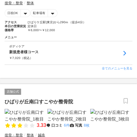
接骨・整骨
整体
日祝OK
駐車場有
アクセス
ひばりケ丘駅(東京)から290m （徒歩4分）
本日の営業状況
定休日
価格帯
￥6,000〜￥12,000
メニュー
ボディケア
新規患者様コース
￥
7,020
（税込）
全てのメニューを見る
店舗公式
ひばりが丘南口すこやか整骨院
3.33
口コミ
6件
写真
8枚
接骨・整骨
整体
鍼灸