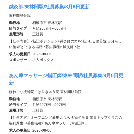
鍼灸師/東林間駅/社員募集/8月6日更新
東林間整骨院
勤務地
相模原市 東林間駅
給与タイプ
月給25万円～60万円
雇用形態
正社員
【仕事内容】<新設ポジション>鍼灸師の力を活かせる整骨院 自分らし
い施術”ができる場所 <募集職種> 鍼灸師 <仕…
求人の更新日
2026-08-06
スポンサー
求人ボックス
あん摩マッサージ指圧師/東林間駅/社員募集/8月6日更
新
ほねごり接骨院・はりきゅう院 東林間駅前院
勤務地
相模原市 東林間駅
給与タイプ
月給25万円～50万円
雇用形態
正社員
【仕事内容】オープニング募集店もあり/新卒募集 業界トップクラスの
福利厚生! <募集職種> あん摩マッサージ指圧師 …
求人の更新日
2026-08-06