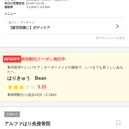
本日の営業状況
10:00〜21:00
価格帯
￥3,850〜￥9,900
メニュー
ほぐし・マッサージ
【疲労回復に】ボディケア
全てのメニューを見る
26%OFF
特別割引クーポン発行中
東洋医学×リンパケア｜オーダーメイドの施術で、いつまでも若々しいあな
たへ。
はりきゅう Bean
3.15
東林間駅から徒歩14分（1.1km)
店舗公式
アルファはり灸接骨院