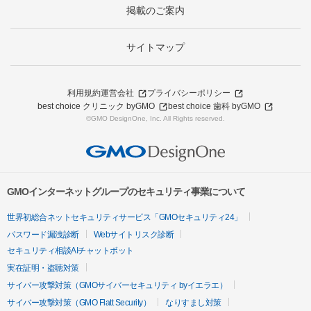
掲載のご案内
サイトマップ
利用規約
運営会社
プライバシーポリシー
best choice クリニック byGMO
best choice 歯科 byGMO
©GMO DesignOne, Inc. All Rights reserved.
GMOインターネットグループのセキュリティ事業について
世界初総合ネットセキュリティサービス「GMOセキュリティ24」
パスワード漏洩診断
Webサイトリスク診断
セキュリティ相談AIチャットボット
実在証明・盗聴対策
サイバー攻撃対策（GMOサイバーセキュリティ byイエラエ）
サイバー攻撃対策（GMO Flatt Security）
なりすまし対策