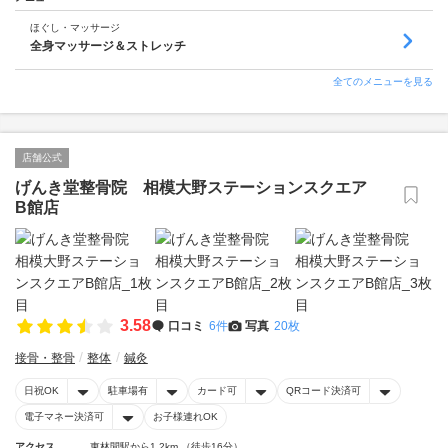
ほぐし・マッサージ
全身マッサージ＆ストレッチ
全てのメニューを見る
店舗公式
げんき堂整骨院 相模大野ステーションスクエア
B館店
3.58
口コミ
6件
写真
20枚
接骨・整骨
整体
鍼灸
日祝OK
駐車場有
カード可
QRコード決済可
電子マネー決済可
お子様連れOK
アクセス
東林間駅から1.2km （徒歩16分）