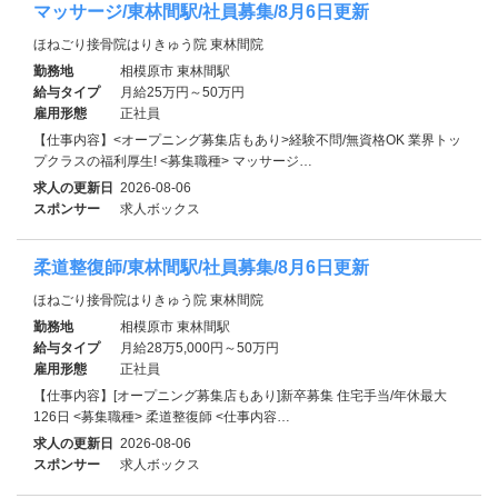
マッサージ/東林間駅/社員募集/8月6日更新
ほねごり接骨院はりきゅう院 東林間院
勤務地
相模原市 東林間駅
給与タイプ
月給25万円～50万円
雇用形態
正社員
【仕事内容】<オープニング募集店もあり>経験不問/無資格OK 業界トッ
プクラスの福利厚生! <募集職種> マッサージ…
求人の更新日
2026-08-06
スポンサー
求人ボックス
柔道整復師/東林間駅/社員募集/8月6日更新
ほねごり接骨院はりきゅう院 東林間院
勤務地
相模原市 東林間駅
給与タイプ
月給28万5,000円～50万円
雇用形態
正社員
【仕事内容】[オープニング募集店もあり]新卒募集 住宅手当/年休最大
126日 <募集職種> 柔道整復師 <仕事内容…
求人の更新日
2026-08-06
スポンサー
求人ボックス