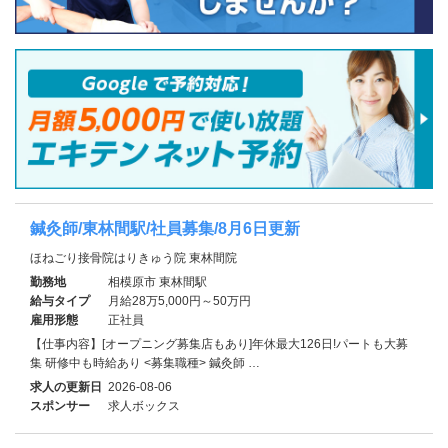
鍼灸師/東林間駅/社員募集/8月6日更新
ほねごり接骨院はりきゅう院 東林間院
勤務地
相模原市 東林間駅
給与タイプ
月給28万5,000円～50万円
雇用形態
正社員
【仕事内容】[オープニング募集店もあり]年休最大126日!パートも大募
集 研修中も時給あり <募集職種> 鍼灸師 …
求人の更新日
2026-08-06
スポンサー
求人ボックス