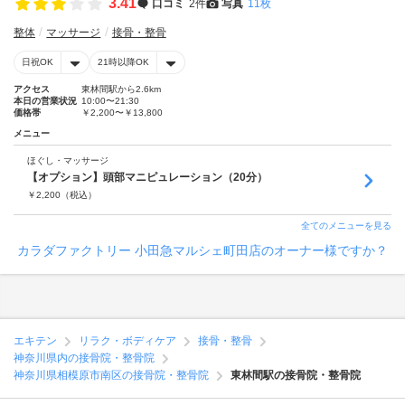
3.41
口コミ
2件
写真
11枚
整体
マッサージ
接骨・整骨
日祝OK
21時以降OK
アクセス
東林間駅から2.6km
本日の営業状況
10:00〜21:30
価格帯
￥2,200〜￥13,800
メニュー
ほぐし・マッサージ
【オプション】頭部マニピュレーション（20分）
￥
2,200
（税込）
全てのメニューを見る
カラダファクトリー 小田急マルシェ町田店のオーナー様ですか？
エキテン
リラク・ボディケア
接骨・整骨
神奈川県内の接骨院・整骨院
神奈川県相模原市南区の接骨院・整骨院
東林間駅の接骨院・整骨院