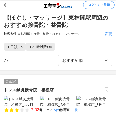
ログイン・登録
【ほぐし・マッサージ】東林間駅周辺の
おすすめ接骨院・整骨院
変更
検索条件
東林間駅
接骨・整骨
ほぐし・マッサージ
日祝OK
21時以降OK
7
件
店舗公式
トレス鍼灸接骨院 相模店
3.32
口コミ
5件
写真
11枚