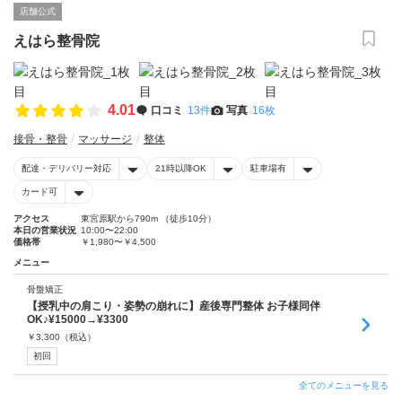
店舗公式
えはら整骨院
4.01
口コミ
13件
写真
16枚
接骨・整骨
マッサージ
整体
配達・デリバリー対応
21時以降OK
駐車場有
カード可
アクセス
東宮原駅から790m （徒歩10分）
本日の営業状況
10:00〜22:00
価格帯
￥1,980〜￥4,500
メニュー
骨盤矯正
【授乳中の肩こり・姿勢の崩れに】産後専門整体 お子様同伴
OK♪¥15000→¥3300
￥
3,300
（税込）
初回
全てのメニューを見る