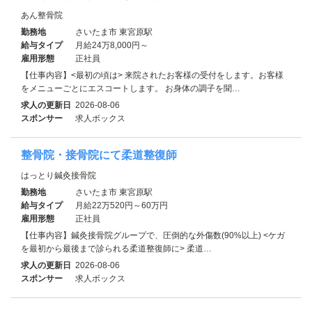
あん整骨院
勤務地
さいたま市 東宮原駅
給与タイプ
月給24万8,000円～
雇用形態
正社員
【仕事内容】<最初の頃は> 来院されたお客様の受付をします。お客様
をメニューごとにエスコートします。 お身体の調子を聞…
求人の更新日
2026-08-06
スポンサー
求人ボックス
整骨院・接骨院にて柔道整復師
はっとり鍼灸接骨院
勤務地
さいたま市 東宮原駅
給与タイプ
月給22万520円～60万円
雇用形態
正社員
【仕事内容】鍼灸接骨院グループで、圧倒的な外傷数(90%以上) <ケガ
を最初から最後まで診られる柔道整復師に> 柔道…
求人の更新日
2026-08-06
スポンサー
求人ボックス