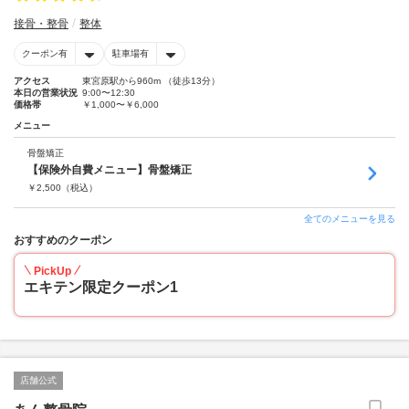
接骨・整骨
整体
クーポン有
駐車場有
アクセス
東宮原駅から960m （徒歩13分）
本日の営業状況
9:00〜12:30
価格帯
￥1,000〜￥6,000
メニュー
骨盤矯正
【保険外自費メニュー】骨盤矯正
￥
2,500
（税込）
全てのメニューを見る
おすすめのクーポン
PickUp
エキテン限定クーポン1
店舗公式