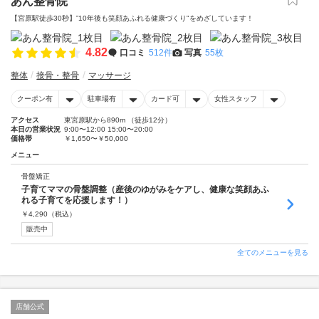
あん整骨院
【宮原駅徒歩30秒】”10年後も笑顔あふれる健康づくり"をめざしています！
4.82
口コミ
512件
写真
55枚
整体
接骨・整骨
マッサージ
クーポン有
駐車場有
カード可
女性スタッフ
アクセス
東宮原駅から890m （徒歩12分）
本日の営業状況
9:00〜12:00 15:00〜20:00
価格帯
￥1,650〜￥50,000
メニュー
骨盤矯正
子育てママの骨盤調整（産後のゆがみをケアし、健康な笑顔あふ
れる子育てを応援します！）
￥
4,290
（税込）
販売中
全てのメニューを見る
店舗公式