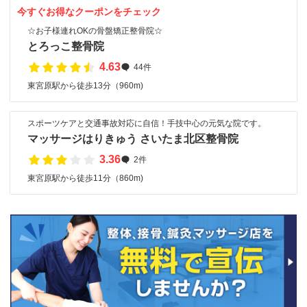
今すぐお得なクーポンをチェック
☆お子様連れOKの骨盤矯正整骨院☆
とろっこ整骨院
4.63
44件
東宮原駅から徒歩13分（960m)
スポーツケアと交通事故対応に自信！手技中心の元気な院です。
マッサージはりきゅう さいたま北区整骨院
3.36
2件
東宮原駅から徒歩11分（860m)