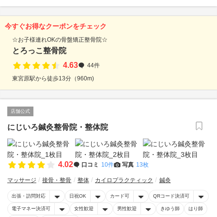
今すぐお得なクーポンをチェック
☆お子様連れOKの骨盤矯正整骨院☆
とろっこ整骨院
4.63
44件
東宮原駅から徒歩13分（960m)
店舗公式
にじいろ鍼灸整骨院・整体院
4.02
口コミ
10件
写真
13枚
マッサージ
接骨・整骨
整体
カイロプラクティック
鍼灸
出張・訪問対応
日祝OK
カード可
QRコード決済可
電子マネー決済可
女性歓迎
男性歓迎
きゆう師
はり師