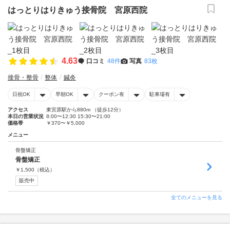
はっとりはりきゅう接骨院 宮原西院
4.63
口コミ
48件
写真
83枚
接骨・整骨
整体
鍼灸
日祝OK
早朝OK
クーポン有
駐車場有
アクセス
東宮原駅から880m （徒歩12分）
本日の営業状況
8:00〜12:30 15:30〜21:00
価格帯
￥370〜￥5,000
メニュー
骨盤矯正
骨盤矯正
￥
1,500
（税込）
販売中
全てのメニューを見る