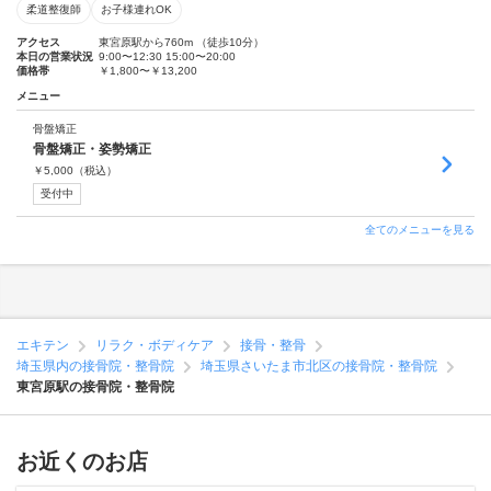
柔道整復師
お子様連れOK
アクセス
東宮原駅から760m （徒歩10分）
本日の営業状況
9:00〜12:30 15:00〜20:00
価格帯
￥1,800〜￥13,200
メニュー
骨盤矯正
骨盤矯正・姿勢矯正
￥
5,000
（税込）
受付中
全てのメニューを見る
エキテン
リラク・ボディケア
接骨・整骨
埼玉県内の接骨院・整骨院
埼玉県さいたま市北区の接骨院・整骨院
東宮原駅の接骨院・整骨院
お近くのお店