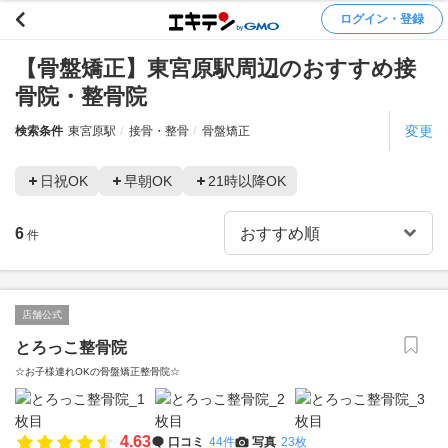
ログイン・登録
【骨盤矯正】東宮原駅周辺のおすすめ接
骨院・整骨院
変更
検索条件
東宮原駅
接骨・整骨
骨盤矯正
日祝OK
早朝OK
21時以降OK
6
件
店舗公式
とろっこ整骨院
☆お子様連れOKの骨盤矯正整骨院☆
4.63
口コミ
44件
写真
23枚