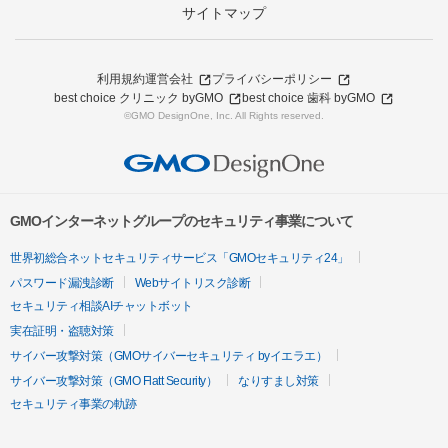
サイトマップ
利用規約
運営会社
プライバシーポリシー
best choice クリニック byGMO
best choice 歯科 byGMO
©GMO DesignOne, Inc. All Rights reserved.
GMOインターネットグループのセキュリティ事業について
世界初総合ネットセキュリティサービス「GMOセキュリティ24」
パスワード漏洩診断
Webサイトリスク診断
セキュリティ相談AIチャットボット
実在証明・盗聴対策
サイバー攻撃対策（GMOサイバーセキュリティ byイエラエ）
サイバー攻撃対策（GMO Flatt Security）
なりすまし対策
セキュリティ事業の軌跡