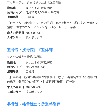
マッサージはりきゅうさいたま北区整骨院
勤務地
さいたま市 東宮原駅
給与タイプ
月給25万3,000円～30万円
雇用形態
正社員
【仕事内容】鍼灸師として体の不調・痛みを根本から取り除く一般的な
治療 ・選手のコンディションを上げるトレーナー業務 …
求人の更新日
2026-08-06
スポンサー
求人ボックス
整骨院・接骨院にて整体師
すぎやま鍼灸整骨院 宮原院
勤務地
さいたま市 東宮原駅
給与タイプ
月給26万5,000円～
雇用形態
正社員
【仕事内容】筋肉の弛緩操作や骨格矯正など ・各種徒手療法(治療目的
の矯正、美容目的の矯正) ・拘縮肩専門施術 ・産後骨…
求人の更新日
2026-08-06
スポンサー
求人ボックス
整骨院・接骨院にて柔道整復師