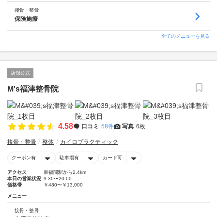
接骨・整骨
保険施療
全てのメニューを見る
店舗公式
M's福津整骨院
4.58
口コミ
58件
写真
6枚
接骨・整骨
整体
カイロプラクティック
クーポン有
駐車場有
カード可
アクセス
東福間駅から2.4km
本日の営業状況
9:30〜20:00
価格帯
￥480〜￥13,000
メニュー
接骨・整骨