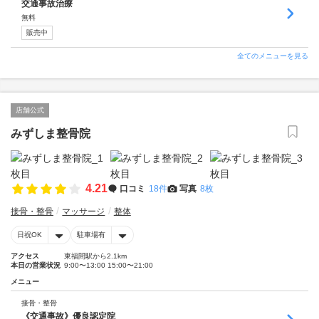
交通事故治療
無料
販売中
全てのメニューを見る
店舗公式
みずしま整骨院
4.21
口コミ
18件
写真
8枚
接骨・整骨
マッサージ
整体
日祝OK
駐車場有
アクセス
東福間駅から2.1km
本日の営業状況
9:00〜13:00 15:00〜21:00
メニュー
接骨・整骨
《交通事故》優良認定院