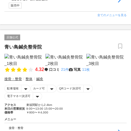
販売中
全てのメニューを見る
店舗公式
青い鳥鍼灸整骨院
4.32
口コミ
21件
写真
11枚
接骨・整骨
整体
鍼灸
駐車場有
カード可
QRコード決済可
電子マネー決済可
アクセス
東福間駅から2.4km
本日の営業状況
9:00〜13:00 15:00〜20:00
価格帯
￥800〜￥4,000
メニュー
接骨・整骨