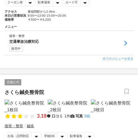
クーポン有
駐車場有
カード可
アクセス
東福間駅から2.4km
本日の営業状況
9:00〜13:00 15:00〜20:00
価格帯
￥500〜￥6,200
メニュー
接骨・整骨
交通事故治療対応
販売中
全てのメニューを見る
店舗公式
さくら鍼灸整骨院
3.19
口コミ
1件
写真
9枚
接骨・整骨
鍼灸
出張・訪問対応
早朝OK
駐車場有