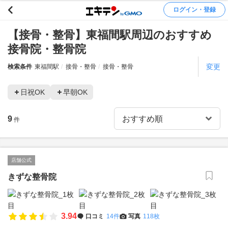
ログイン・登録
【接骨・整骨】東福間駅周辺のおすすめ
接骨院・整骨院
変更
検索条件
東福間駅
接骨・整骨
接骨・整骨
日祝OK
早朝OK
9
件
店舗公式
きずな整骨院
3.94
口コミ
14件
写真
118枚