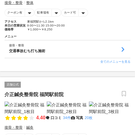
接骨・整骨
整体
クーポン有
駐車場有
カード可
アクセス
東福間駅から2.1km
本日の営業状況
9:00〜11:30 15:00〜20:00
価格帯
￥1,000〜￥8,250
メニュー
接骨・整骨
交通事故むち打ち施術
全てのメニューを見る
店舗公式
介正鍼灸整骨院 福間駅前院
4.40
口コミ
34件
写真
20枚
接骨・整骨
鍼灸