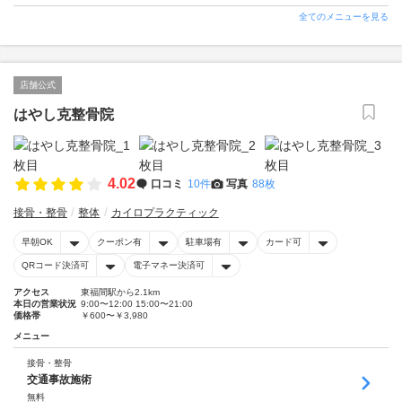
全てのメニューを見る
店舗公式
はやし克整骨院
4.02
口コミ
10件
写真
88枚
接骨・整骨
整体
カイロプラクティック
早朝OK
クーポン有
駐車場有
カード可
QRコード決済可
電子マネー決済可
アクセス
東福間駅から2.1km
本日の営業状況
9:00〜12:00 15:00〜21:00
価格帯
￥600〜￥3,980
メニュー
接骨・整骨
交通事故施術
無料