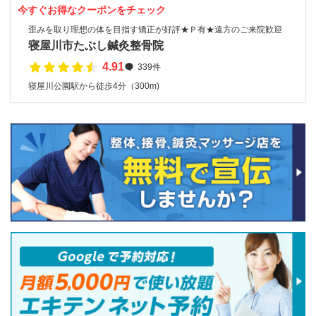
今すぐお得なクーポンをチェック
歪みを取り理想の体を目指す矯正が好評★Ｐ有★遠方のご来院歓迎
寝屋川市たぶし鍼灸整骨院
4.91
339件
寝屋川公園駅から徒歩4分（300m)