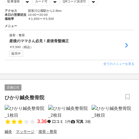
駐車場有
カード可
QRコード決済可
アクセス
寝屋川公園駅から2.8km
本日の営業状況
10:00〜20:00
価格帯
￥1,650〜￥5,500
メニュー
接骨・整骨
産後のママさん必見！産後骨盤矯正
￥
5,500
（税込）
販売中
全てのメニューを見る
店舗公式
ひかり鍼灸整骨院
3.36
口コミ
1件
写真
3枚
鍼灸
マッサージ
接骨・整骨