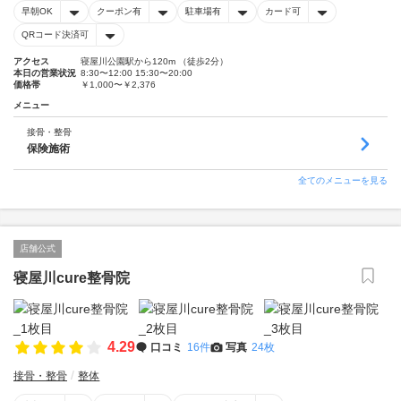
早朝OK
クーポン有
駐車場有
カード可
QRコード決済可
アクセス
寝屋川公園駅から120m （徒歩2分）
本日の営業状況
8:30〜12:00 15:30〜20:00
価格帯
￥1,000〜￥2,376
メニュー
接骨・整骨
保険施術
全てのメニューを見る
店舗公式
寝屋川cure整骨院
4.29
口コミ
16件
写真
24枚
接骨・整骨
整体