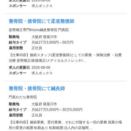
求人の更新日
2026-08-06
スポンサー
求人ボックス
整骨院・接骨院にて柔道整復師
姿勢矯正専門foryou鍼灸整骨院 門真院
勤務地
大阪府 寝屋川市
給与タイプ
月給27万3,000円～58万円
雇用形態
正社員
【仕事内容】施術スタッフ(柔道整復師)としての業務 ・保険治療 ・自費
治療 姿勢矯正/産後矯正/メディカルストレッチ/…
求人の更新日
2026-08-06
スポンサー
求人ボックス
整骨院・接骨院にて鍼灸師
門真わだち整骨院
勤務地
大阪府 寝屋川市
給与タイプ
月給27万5,000円～30万5,000円
雇用形態
正社員
【仕事内容】施術業務、受付業務、それに付随する一切の業務 就業の場
所の変更の範囲 転勤あり 転勤範囲:法人内の店舗間…