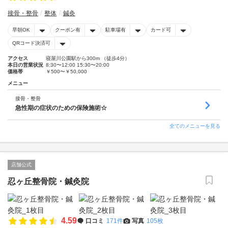
接骨・整骨
整体
鍼灸
早朝OK
クーポン有
駐車場有
カード可
QRコード決済可
アクセス
寝屋川公園駅から300m （徒歩4分）
本日の営業状況
8:30〜12:00 15:30〜20:00
価格帯
￥500〜￥50,000
メニュー
接骨・整骨
急性期の症状のための保険施術☆
全てのメニューを見る
店舗公式
忍ヶ丘整骨院・鍼灸院
4.59
口コミ
171件
写真
105枚