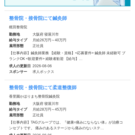
整骨院・接骨院にて鍼灸師
梶田整骨院
勤務地
大阪府 寝屋川市
給与タイプ
月給26万円～40万円
雇用形態
正社員
【仕事内容】鍼灸師業務 【経験・資格】<応募要件> 鍼灸師 未経験可 ブ
ランクOK <歓迎要件> 経験者歓迎 【給与】…
求人の更新日
2026-08-06
スポンサー
求人ボックス
整骨院・接骨院にて柔道整復師
香里園かほりまち整骨院鍼灸院
勤務地
大阪府 寝屋川市
給与タイプ
月給28万円～45万円
雇用形態
正社員
【仕事内容】TAGグループでは、『健康=痛みにならない体』が治療コ
ンセプトです。 痛みのあるステージから痛みのないステ…