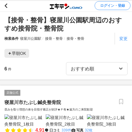
ログイン・登録
【接骨・整骨】寝屋川公園駅周辺のおす
すめ接骨院・整骨院
変更
検索条件
寝屋川公園駅
接骨・整骨
接骨・整骨
早朝OK
6
件
店舗公式
寝屋川市たぶし鍼灸整骨院
歪みを取り理想の体を目指す矯正が好評★Ｐ有★遠方のご来院歓迎
4.91
口コミ
339件
写真
32枚