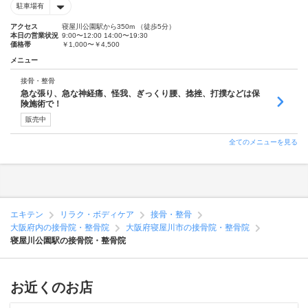
駐車場有
アクセス
寝屋川公園駅から350m （徒歩5分）
本日の営業状況
9:00〜12:00 14:00〜19:30
価格帯
￥1,000〜￥4,500
メニュー
接骨・整骨
急な張り、急な神経痛、怪我、ぎっくり腰、捻挫、打撲などは保
険施術で！
販売中
全てのメニューを見る
エキテン
リラク・ボディケア
接骨・整骨
大阪府内の接骨院・整骨院
大阪府寝屋川市の接骨院・整骨院
寝屋川公園駅の接骨院・整骨院
お近くのお店