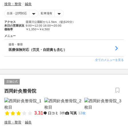
接骨・整骨
鍼灸
出張・訪問対応
駐車場有
アクセス
寝屋川公園駅から1.5km （徒歩20分）
本日の営業状況
9:00〜12:00 16:00〜20:00
価格帯
￥1,350〜￥4,500
メニュー
接骨・整骨
医療保険対応（労災・自賠責も含む）
全てのメニューを見る
店舗公式
西岡針灸整骨院
3.31
口コミ
3件
写真
12枚
接骨・整骨
鍼灸