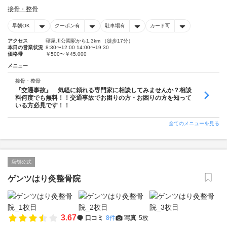
接骨・整骨
早朝OK
クーポン有
駐車場有
カード可
アクセス
寝屋川公園駅から1.3km （徒歩17分）
本日の営業状況
8:30〜12:00 14:00〜19:30
価格帯
￥500〜￥45,000
メニュー
接骨・整骨
『交通事故』 気軽に頼れる専門家に相談してみませんか？相談
料何度でも無料！！交通事故でお困りの方・お困りの方を知って
いる方必見です！！
全てのメニューを見る
店舗公式
ゲンツはり灸整骨院
3.67
口コミ
8件
写真
5枚