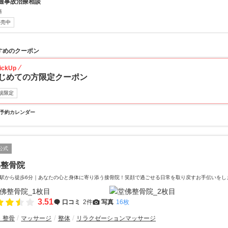
通事故治療相談
料
販売中
すめのクーポン
ickUp
じめての方限定クーポン
規限定
予約カレンダー
公式
佛整骨院
駅から徒歩6分｜あなたの心と身体に寄り添う接骨院！笑顔で過ごせる日常を取り戻すお手伝いをし
3.51
口コミ
2件
写真
16枚
・整骨
マッサージ
整体
リラクゼーションマッサージ