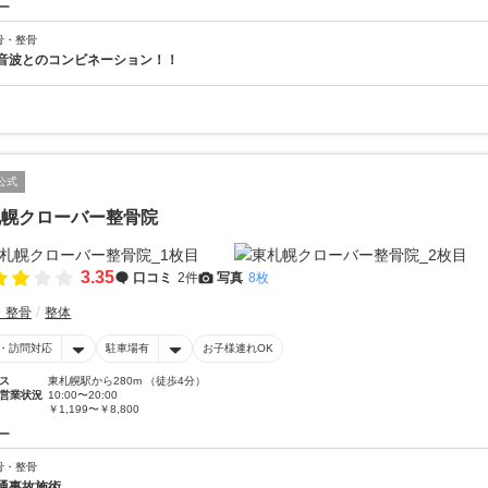
ー
骨・整骨
音波とのコンビネーション！！
公式
札幌クローバー整骨院
3.35
口コミ
2件
写真
8枚
・整骨
整体
・訪問対応
駐車場有
お子様連れOK
ス
東札幌駅から280m （徒歩4分）
営業状況
10:00〜20:00
￥1,199〜￥8,800
ー
骨・整骨
通事故施術