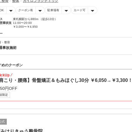
・整骨
整体
カイロプラクティック
OK
クーポン有
駐車場有
カード可
ス
東札幌駅から980m （徒歩13分）
営業状況
11:00〜20:00
￥3,000〜￥4,950
ー
骨・整骨
通事故施術
すめのクーポン
ickUp
肩こり・腰痛】骨盤矯正＆もみほぐし30分 ￥6,050→￥3,300
750円OFF
規限定
公式
ずみはりきゅう整骨院