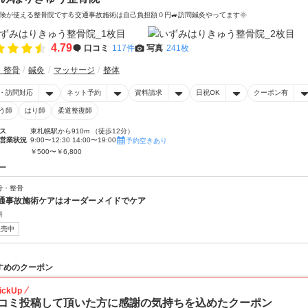
険が使える整骨院です💪交通事故施術は自己負担額０円🚙訪問鍼灸やってます🌞
4.79
口コミ
117件
写真
241枚
・整骨
鍼灸
マッサージ
整体
・訪問対応
ネット予約
資料請求
日祝OK
クーポン有
う師
はり師
柔道整復師
ス
東札幌駅から910m （徒歩12分）
営業状況
9:00〜12:30 14:00〜19:00
予約空きあり
￥500〜￥6,800
ー
骨・整骨
通事故施術ケアはオーダーメイドでケア
料
販売中
すめのクーポン
ickUp
コミ投稿して頂いた方に感謝の気持ちを込めたクーポン