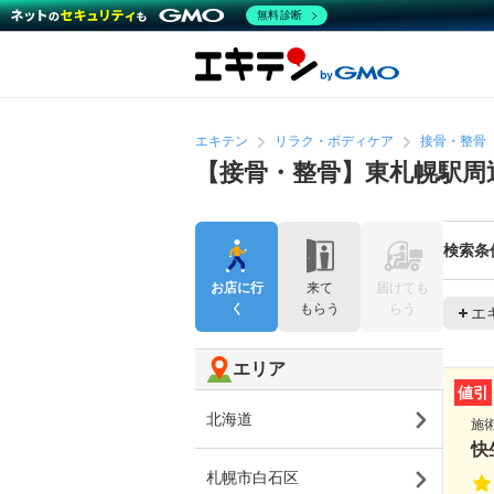
無料診断
エキテン
リラク・ボディケア
接骨・整骨
【接骨・整骨】東札幌駅周
検索条
お店に行
来て
届けても
く
もらう
らう
エ
エリア
値引
北海道
施
快
札幌市白石区