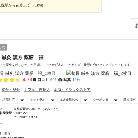
幌駅から徒歩13分（1km)
公式
 鍼灸 漢方 薬膳 福
ても変化を感じなかった不調に。 一つの方法にこだわらず、状態に合わせてアプローチします。
4.73
口コミ
69件
写真
15枚
接骨・整骨
カフェ・喫茶店
薬局・ドラッグストア
・訪問対応
ネット予約
21時以降OK
クーポン有
駐車場有
ス
東札幌駅から800m （徒歩11分）
営業状況
9:00〜22:00
￥2,500〜￥9,540
ー
骨・整骨