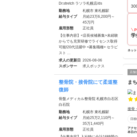
Dr.stretch ラソラ札幌店/ds
30
勤務地
札幌市 東札幌駅
給与タイプ
月給23万6,200円～
45万円
雇用形態
正社員
P
学
【仕事内容】<店長候補募集>未経験
からでも充実研修でライセンス取得
可能!20代活躍中 <募集職種> セラピ
ネット
スト …
求人の更新日
2026-08-06
スポンサー
求人ボックス
店舗
整骨院・接骨院にて柔道整
ま
復師
骨盤メディカル整骨院 札幌市白石区
白石院
接骨
勤務地
札幌市 東札幌駅
給与タイプ
月給25万2,110円～
日祝
35万1,440円
アクセ
雇用形態
正社員
本日の
【仕事内容】入社時に合計16時間の