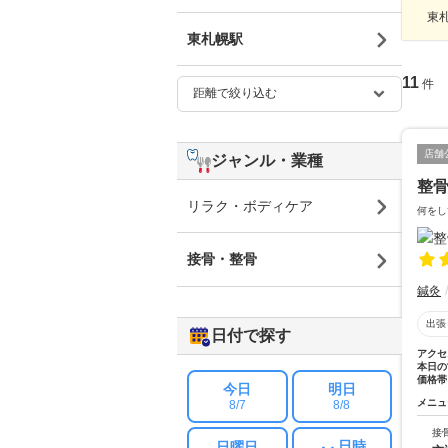
東札
東札幌駅
11
件
店舗
ジャンル・業種
整骨
リラク・ボディケア
何をし
接骨・整骨
鍼灸
出張
日付で探す
アクセ
本日の
価格帯
今日
明日
メニュ
8/7
8/8
接
日時
日曜日