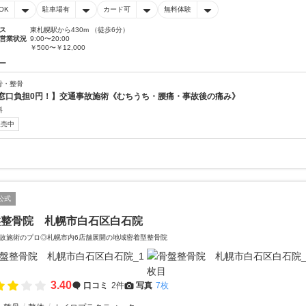
OK
駐車場有
カード可
無料体験
ス
東札幌駅から430m （徒歩6分）
営業状況
9:00〜20:00
￥500〜￥12,000
ー
骨・整骨
窓口負担0円！】交通事故施術《むちうち・腰痛・事故後の痛み》
料
販売中
公式
盤整骨院 札幌市白石区白石院
故施術のプロ◎札幌市内6店舗展開の地域密着型整骨院
3.40
口コミ
2件
写真
7枚