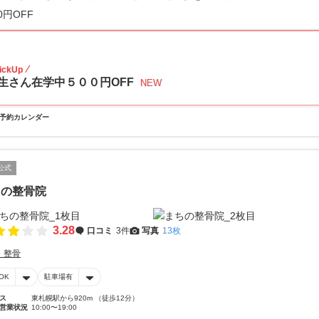
0円OFF
28
ickUp
生さん在学中５００円OFF
NEW
予約カレンダー
公式
ちの整骨院
3.28
口コミ
3件
写真
13枚
・整骨
OK
駐車場有
ス
東札幌駅から920m （徒歩12分）
営業状況
10:00〜19:00