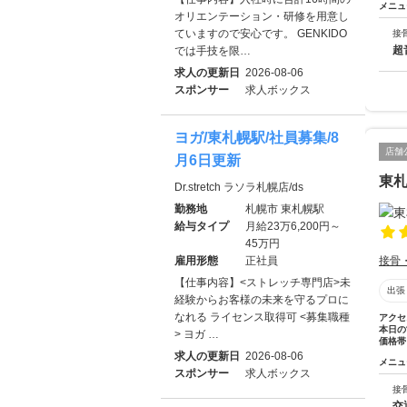
メニュ
オリエンテーション・研修を用意し
ていますので安心です。 GENKIDO
接
超
では手技を限…
求人の更新日
2026-08-06
スポンサー
求人ボックス
ヨガ/東札幌駅/社員募集/8
店舗
月6日更新
東
Dr.stretch ラソラ札幌店/ds
勤務地
札幌市 東札幌駅
給与タイプ
月給23万6,200円～
45万円
雇用形態
正社員
接骨
【仕事内容】<ストレッチ専門店>未
出張
経験からお客様の未来を守るプロに
なれる ライセンス取得可 <募集職種
アクセ
本日の
> ヨガ …
価格帯
求人の更新日
2026-08-06
メニュ
スポンサー
求人ボックス
接
交