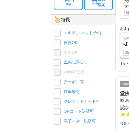
交
指定
8/9
無
特長
おす
エキテン ネット予約
P
日祝OK
は
早朝OK
新
21時以降OK
ネット
24時間営業
クーポン有
店舗
駐車場有
堂
東札幌
クレジットカード可
QRコード決済可
電子マネー決済可
接骨