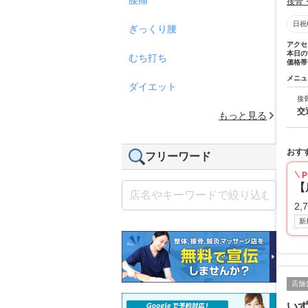
接骨
日祝
ぎっくり腰
アクセ
本日の
むち打ち
価格帯
メニュ
ダイエット
接
交
もっと見る
おす
フリーワード
P
【
2,
新
店舗
い