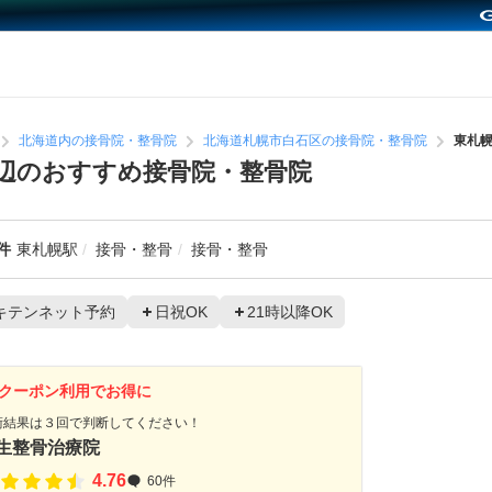
北海道内の接骨院・整骨院
北海道札幌市白石区の接骨院・整骨院
東札
辺のおすすめ接骨院・整骨院
件
東札幌駅
接骨・整骨
接骨・整骨
キテンネット予約
日祝OK
21時以降OK
クーポン利用でお得に
術結果は３回で判断してください！
生整骨治療院
4.76
60件