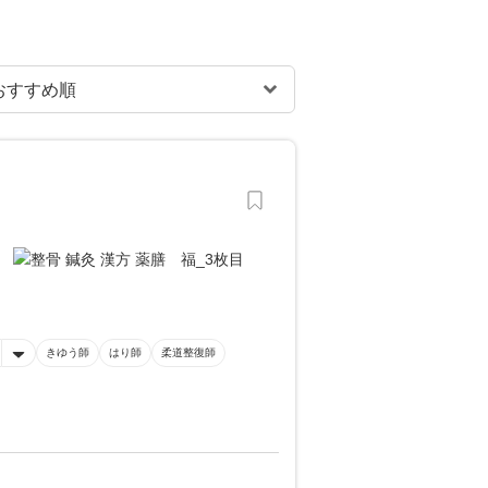
きゆう師
はり師
柔道整復師