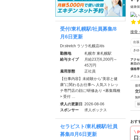
健康保
受付/東札幌駅/社員募集/8
接骨
月6日更新
出張
Dr.stretch ラソラ札幌店/ds
きゆ
勤務地
札幌市 東札幌駅
給与タイプ
月給23万6,200円～
アクセ
本日の
45万円
価格帯
雇用形態
正社員
メニュ
【仕事内容】未経験から“美容と健
康”に関わるお仕事へ 人気ストレッ
接
チ専門店の顔に!研修あり <募集職種
交
> 受付 …
無
求人の更新日
2026-08-06
スポンサー
求人ボックス
おす
セラピスト/東札幌駅/社員
P
募集/8月6日更新
口