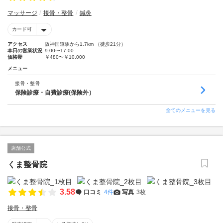
マッサージ
接骨・整骨
鍼灸
カード可
アクセス
阪神国道駅から1.7km （徒歩21分）
本日の営業状況
9:00〜17:00
価格帯
￥480〜￥10,000
メニュー
接骨・整骨
保険診療・自費診療(保険外）
全てのメニューを見る
店舗公式
くま整骨院
3.58
口コミ
4件
写真
3枚
接骨・整骨