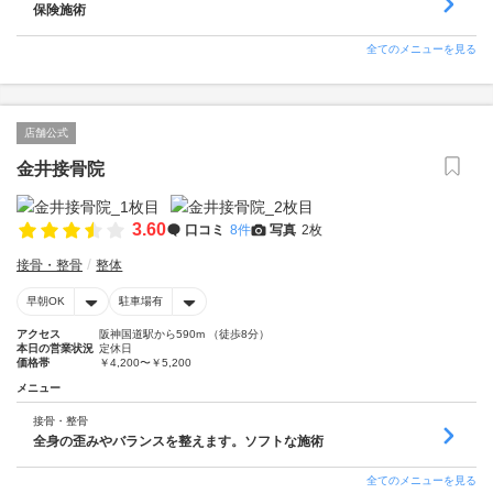
保険施術
全てのメニューを見る
店舗公式
金井接骨院
3.60
口コミ
8件
写真
2枚
接骨・整骨
整体
早朝OK
駐車場有
アクセス
阪神国道駅から590m （徒歩8分）
本日の営業状況
定休日
価格帯
￥4,200〜￥5,200
メニュー
接骨・整骨
全身の歪みやバランスを整えます。ソフトな施術
全てのメニューを見る