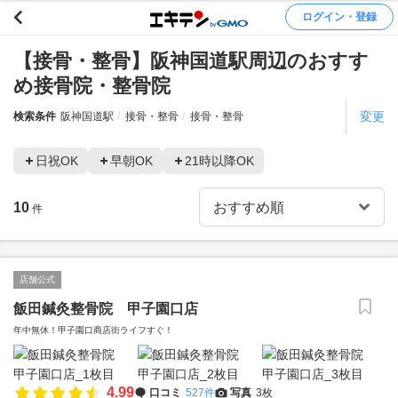
ログイン・登録
【接骨・整骨】阪神国道駅周辺のおすす
め接骨院・整骨院
変更
検索条件
阪神国道駅
接骨・整骨
接骨・整骨
日祝OK
早朝OK
21時以降OK
10
件
店舗公式
飯田鍼灸整骨院 甲子園口店
年中無休！甲子園口商店街ライフすぐ！
4.99
口コミ
527件
写真
3枚