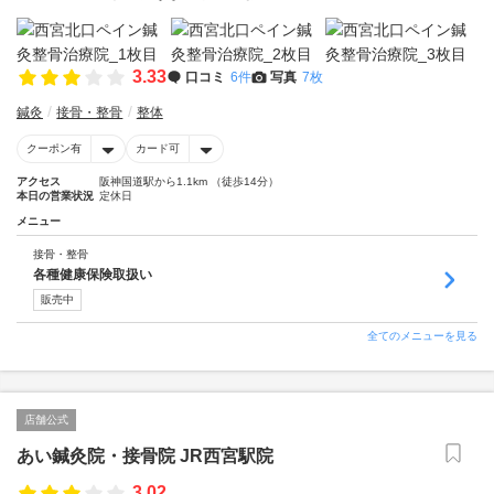
3.33
口コミ
6件
写真
7枚
鍼灸
接骨・整骨
整体
クーポン有
カード可
アクセス
阪神国道駅から1.1km （徒歩14分）
本日の営業状況
定休日
メニュー
接骨・整骨
各種健康保険取扱い
販売中
全てのメニューを見る
店舗公式
あい鍼灸院・接骨院 JR西宮駅院
3.02