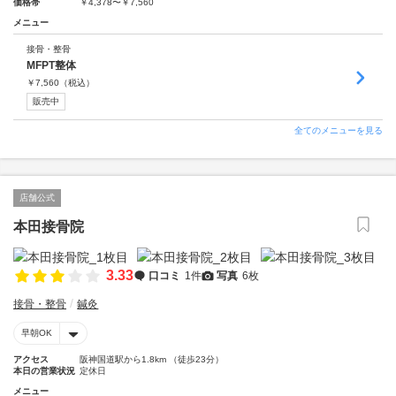
価格帯
￥4,378〜￥7,560
メニュー
接骨・整骨
MFPT整体
￥
7,560
（税込）
販売中
全てのメニューを見る
店舗公式
本田接骨院
3.33
口コミ
1件
写真
6枚
接骨・整骨
鍼灸
早朝OK
アクセス
阪神国道駅から1.8km （徒歩23分）
本日の営業状況
定休日
メニュー