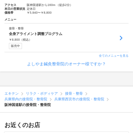
アクセス
阪神国道駅から160m （徒歩2分）
本日の営業状況
定休日
価格帯
￥5,940〜￥8,800
メニュー
接骨・整骨
全身アライメント調整プログラム
￥
8,800
（税込）
販売中
全てのメニューを見る
よしやま鍼灸整骨院のオーナー様ですか？
エキテン
リラク・ボディケア
接骨・整骨
兵庫県内の接骨院・整骨院
兵庫県西宮市の接骨院・整骨院
阪神国道駅の接骨院・整骨院
お近くのお店