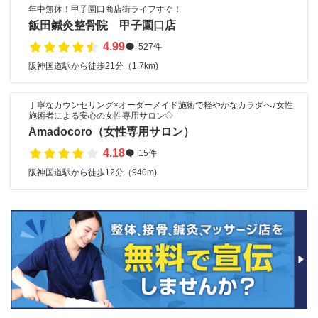
年中無休！甲子園口商店街ライフすぐ！
飯田鍼灸整骨院 甲子園口店
4.99
527件
阪神国道駅から徒歩21分（1.7km)
丁寧なカウンセリング×オーダーメイド施術で軽やかなカラダへ♪女性
施術者による安心の女性専用サロン◇
Amadocoro（女性専用サロン）
4.18
15件
阪神国道駅から徒歩12分（940m)