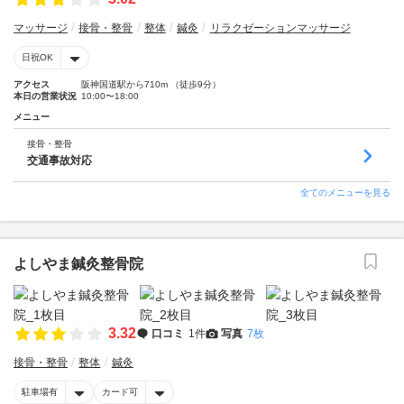
マッサージ
接骨・整骨
整体
鍼灸
リラクゼーションマッサージ
日祝OK
アクセス
阪神国道駅から710m （徒歩9分）
本日の営業状況
10:00〜18:00
メニュー
接骨・整骨
交通事故対応
全てのメニューを見る
よしやま鍼灸整骨院
3.32
口コミ
1件
写真
7枚
接骨・整骨
整体
鍼灸
駐車場有
カード可