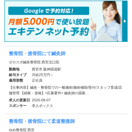
整骨院・接骨院にて鍼灸師
ゼロスポ鍼灸整骨院 西宮北口院
勤務地
西宮市 阪神国道駅
給与タイプ
月給25万円～
雇用形態
正社員
【仕事内容】鍼灸・整骨院での一般施術/施術補助/受付/スタッフ育成/店
舗管理 【経験・資格】<応募要件> 鍼灸師の国家…
求人の更新日
2026-08-07
スポンサー
求人ボックス
整骨院・接骨院にて柔道整復師
ゆめ整骨院 西宮