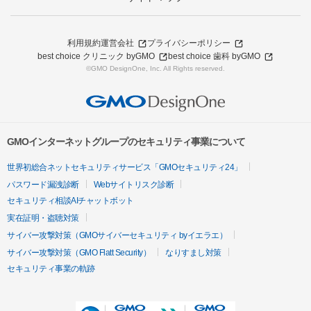
利用規約
運営会社
プライバシーポリシー
best choice クリニック byGMO
best choice 歯科 byGMO
©GMO DesignOne, Inc. All Rights reserved.
GMOインターネットグループのセキュリティ事業について
世界初総合ネットセキュリティサービス「GMOセキュリティ24」
パスワード漏洩診断
Webサイトリスク診断
セキュリティ相談AIチャットボット
実在証明・盗聴対策
サイバー攻撃対策（GMOサイバーセキュリティ byイエラエ）
サイバー攻撃対策（GMO Flatt Security）
なりすまし対策
セキュリティ事業の軌跡