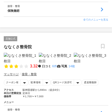
接骨・整骨
保険施術
全てのメニューを見る
店舗公式
ななくさ整骨院
3.32
口コミ
6件
写真
14枚
マッサージ
接骨・整骨
クーポン有
駐車場有
QRコード決済可
柔道整復師
アクセス
阪神国道駅から690m （徒歩9分）
本日の営業状況
定休日
価格帯
￥1,700〜￥7,000
メニュー
接骨・整骨