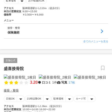
駐車場有
お子様連れOK
アクセス
阪神国道駅から110m （徒歩2分）
本日の営業状況
9:00〜15:00
価格帯
￥3,500〜￥6,000
メニュー
接骨・整骨
保険施術
全てのメニューを見る
店舗公式
盛喜接骨院
3.20
口コミ
1件
写真
17枚
接骨・整骨
日祝OK
21時以降OK
駐車場有
カード可
アクセス
阪神国道駅から1.8km （徒歩22分）
本日の営業状況
10:00〜14:00 16:00〜22:00