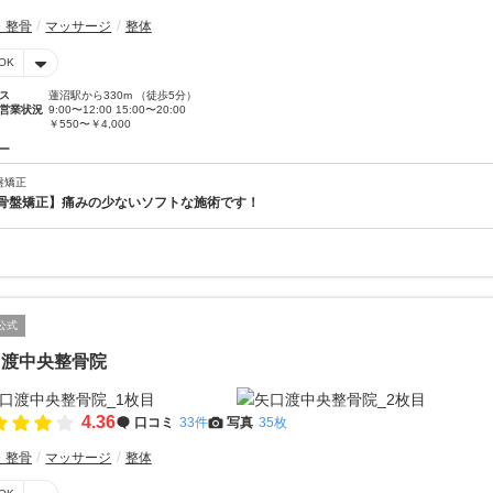
・整骨
マッサージ
整体
OK
ス
蓮沼駅から330m （徒歩5分）
営業状況
9:00〜12:00 15:00〜20:00
￥550〜￥4,000
ー
盤矯正
骨盤矯正】痛みの少ないソフトな施術です！
公式
口渡中央整骨院
4.36
口コミ
33件
写真
35枚
・整骨
マッサージ
整体