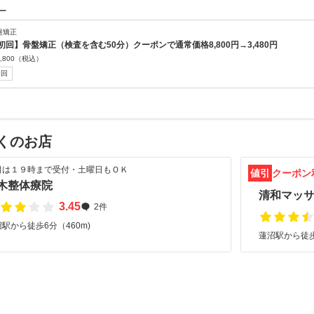
ー
盤矯正
初回】骨盤矯正（検査を含む50分）クーポンで通常価格8,800円→3,480円
,800
（税込）
初回
くのお店
日は１９時まで受付・土曜日もＯＫ
値引
クーポン
木整体療院
清和マッ
3.45
2件
駅から徒歩6分（460m)
蓮沼駅から徒歩