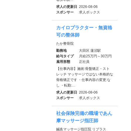
求人の更新日
2026-08-06
スポンサー
求人ボックス
カイロプラクター・無資格
可の整体師
たか整骨院
勤務地
大田区 蓮沼駅
給与タイプ
月給25万円～30万円
雇用形態
正社員
【仕事内容】施術:骨盤矯正・スト
レッチ マッサージではない本格的な
骨格矯正です ・仕事内容の変更:な
し ・転勤:…
求人の更新日
2026-08-06
スポンサー
求人ボックス
社会保険完備の職場であん
摩マッサージ指圧師
鍼灸マッサージ指圧院 リプラス