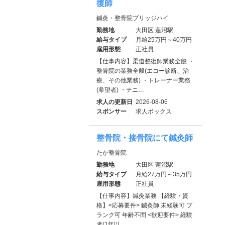
復師
鍼灸・整骨院ブリッジハイ
勤務地
大田区 蓮沼駅
給与タイプ
月給25万円～40万円
雇用形態
正社員
【仕事内容】柔道整復師業務全般 ・
整骨院の業務全般(エコー診断、治
療、その他業務) ・トレーナー業務
(希望者) ・テニ…
求人の更新日
2026-08-06
スポンサー
求人ボックス
整骨院・接骨院にて鍼灸師
たか整骨院
勤務地
大田区 蓮沼駅
給与タイプ
月給27万円～35万円
雇用形態
正社員
【仕事内容】鍼灸業務 【経験・資
格】<応募要件> 鍼灸師 未経験可 ブ
ランク可 年齢不問 <歓迎要件> 経験
者(1年以…