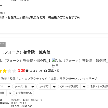
￥480〜￥2,600
ー
盤矯正
背骨・骨盤矯正」猫背が気になる方、出産後の方にもおすすめ
公式
lk.（フォーク）整骨院・鍼灸院
3.39
口コミ
2件
写真
4枚
・整骨
整体
カイロプラクティック
鍼灸
リラクゼーションマッサージ
OK
クーポン有
カード可
QRコード決済可
電子マネー決済
歓迎
お子様連れOK
ス
蓮沼駅から440m （徒歩6分）
営業状況
10:00〜20:00
￥2,500〜￥32,500