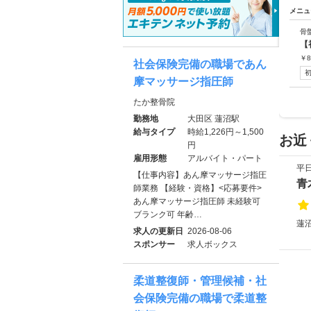
メニュ
骨
【
￥
8
社会保険完備の職場であん
摩マッサージ指圧師
たか整骨院
勤務地
大田区 蓮沼駅
給与タイプ
時給1,226円～1,500
お近
円
雇用形態
アルバイト・パート
平
【仕事内容】あん摩マッサージ指圧
青
師業務 【経験・資格】<応募要件>
あん摩マッサージ指圧師 未経験可
ブランク可 年齢…
蓮沼
求人の更新日
2026-08-06
スポンサー
求人ボックス
柔道整復師・管理候補・社
会保険完備の職場で柔道整