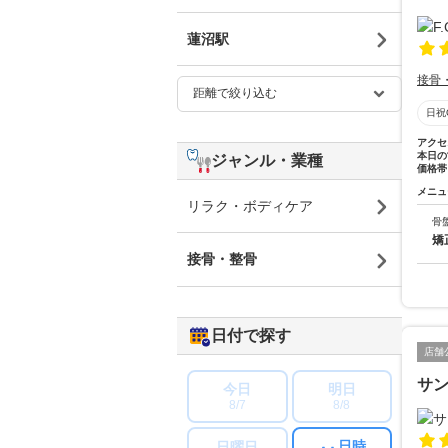
蓮沼駅
接骨
日祝
アクセ
本日の
ジャンル・業種
価格帯
メニュ
リラク・ボディケア
骨
矯
接骨・整骨
日付で探す
店舗
サ
今日
明日
8/7
8/8
日時
日曜日