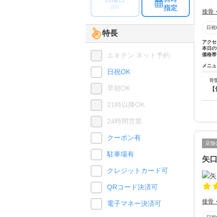
指定
8/9
接骨
日祝
特長
アクセ
本日の
エキテン ネット予約
価格帯
メニュ
日祝OK
骨
早朝OK
【
21時以降OK
24時間営業
クーポン有
店舗
駐車場有
矢
クレジットカード可
QRコード決済可
接骨
電子マネー決済可