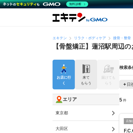
無料診断
エキテン
リラク・ボディケア
接骨・整骨
【骨盤矯正】蓮沼駅周辺の
検索条
お店に行
来て
届けても
く
もらう
らう
日
エリア
5
件
東京都
店舗
大田区
F.