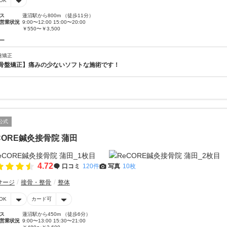
OK
ス
蓮沼駅から800m （徒歩11分）
営業状況
9:00〜12:00 15:00〜20:00
￥550〜￥3,500
ー
盤矯正
骨盤矯正】痛みの少ないソフトな施術です！
公式
CORE鍼灸接骨院 蒲田
4.72
口コミ
120件
写真
10枚
サージ
接骨・整骨
整体
OK
カード可
ス
蓮沼駅から450m （徒歩6分）
営業状況
9:00〜13:00 15:30〜21:00