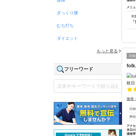
価格帯
メニュ
ぎっくり腰
骨
「
むち打ち
ダイエット
もっと見る
店舗
fo
フリーワード
接骨
日祝
男性
アクセ
本日の
価格帯