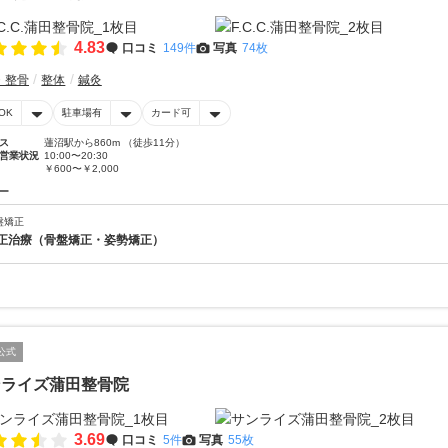
4.83
口コミ
149件
写真
74枚
・整骨
整体
鍼灸
OK
駐車場有
カード可
ス
蓮沼駅から860m （徒歩11分）
営業状況
10:00〜20:30
￥600〜￥2,000
ー
盤矯正
正治療（骨盤矯正・姿勢矯正）
公式
ンライズ蒲田整骨院
3.69
口コミ
5件
写真
55枚