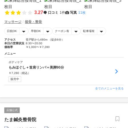
3.27
口コミ
1件
写真
11枚
マッサージ
接骨・整骨
日祝OK
早朝OK
クーポン有
駐車場有
アクセス
登戸駅から480m （徒歩6分）
本日の営業状況
8:30〜20:00
価格帯
￥1,000〜￥7,280
メニュー
ボディケア
もみほぐし＋首肩リンパ＋美脚90分
￥
7,280
（税込）
販売中
全てのメニューを見る
店舗公式
たま鍼灸整骨院