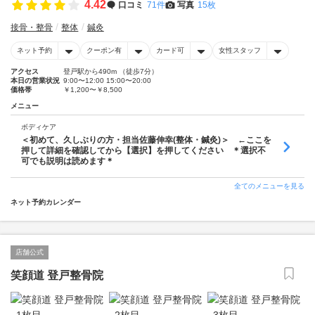
4.42
口コミ
71件
写真
15枚
接骨・整骨
整体
鍼灸
ネット予約
クーポン有
カード可
女性スタッフ
アクセス
登戸駅から490m （徒歩7分）
本日の営業状況
9:00〜12:00 15:00〜20:00
価格帯
￥1,200〜￥8,500
メニュー
ボディケア
＜初めて、久しぶりの方・担当佐藤伸幸(整体・鍼灸)＞ ←ここを
押して詳細を確認してから【選択】を押してください ＊選択不
可でも説明は読めます＊
全てのメニューを見る
ネット予約カレンダー
店舗公式
笑顔道 登戸整骨院