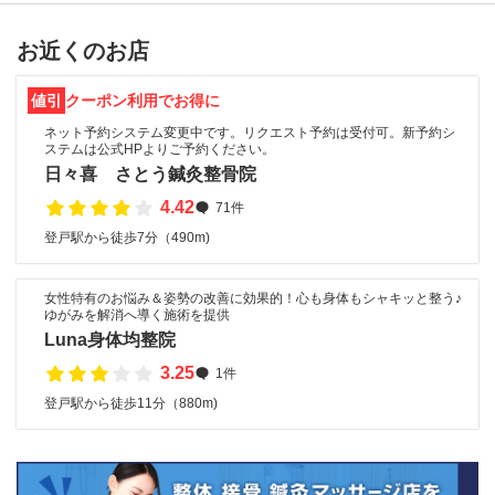
お近くのお店
値引
クーポン利用でお得に
ネット予約システム変更中です。リクエスト予約は受付可。新予約シ
ステムは公式HPよりご予約ください。
日々喜 さとう鍼灸整骨院
4.42
71件
登戸駅から徒歩7分（490m)
女性特有のお悩み＆姿勢の改善に効果的！心も身体もシャキッと整う♪
ゆがみを解消へ導く施術を提供
Luna身体均整院
3.25
1件
登戸駅から徒歩11分（880m)