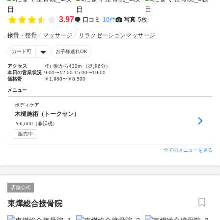
3.97
口コミ
10件
写真
5枚
接骨・整骨
マッサージ
リラクゼーションマッサージ
カード可
お子様連れOK
アクセス
登戸駅から430m （徒歩6分）
本日の営業状況
9:00〜12:00 15:00〜19:00
価格帯
￥1,980〜￥8,500
メニュー
ボディケア
木槌施術（トークセン）
￥
6,600
（非課税）
販売中
全てのメニューを見る
店舗公式
東燁総合接骨院