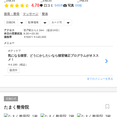
4.70
口コミ
946件
写真
68枚
接骨・整骨
マッサージ
整体
日祝OK
駐車場有
カード可
アクセス
登戸駅から1.1km （徒歩14分）
本日の営業状況
9:30〜20:30
価格帯
￥500〜￥140,000
メニュー
ボディケア
気になる猫背、どうにかしたいなら猫背矯正プログラムがオスス
メ！
￥
4,180
（税込）
販売中
全てのメニューを見る
店舗公式
たまく整骨院