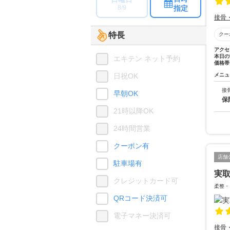
指定
8/9
接骨
特長
クー
アクセ
本日の
エキテン ネット予約
価格帯
日祝OK
メニュ
接
早朝OK
保
21時以降OK
24時間営業
クーポン有
店舗
駐車場有
実取
クレジットカード可
柔整・
QRコード決済可
電子マネー決済可
接骨