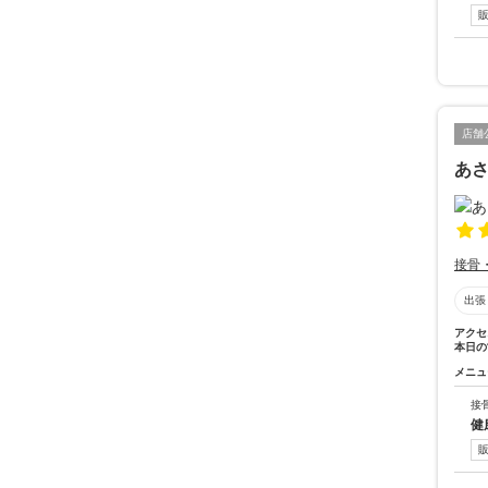
店舗
あ
接骨
出張
アクセ
本日の
メニュ
接
健