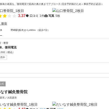
身体の表面を、微弱電流で筋肉の奥の奥までアプローチ♪完全予約制のため＜事前予約が必須＞
3.37
口コミ
1件
写真
5枚
・整骨
ス
野崎駅(栃木)から490m （徒歩7分）
ー
骨・整骨
体、微弱電流
,000
（税込）
販売中
公式
いなす鍼灸整骨院
原市／大田原市