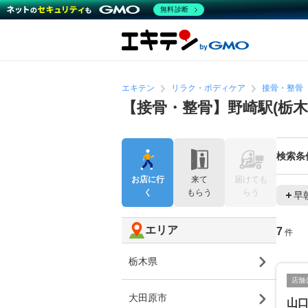
無料診断
エキテン
リラク・ボディケア
接骨・整骨
【接骨・整骨】野崎駅(栃
検索条
お店に行
来て
届けても
く
もらう
らう
早
エリア
7
件
栃木県
店舗
大田原市
山