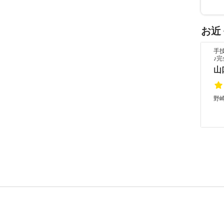
お近
手
♪
山
野崎