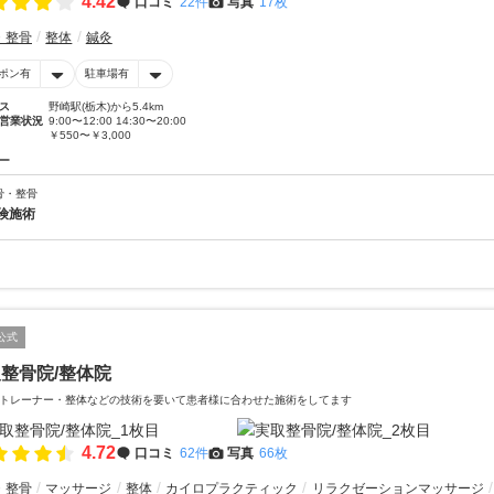
4.42
口コミ
22件
写真
17枚
・整骨
整体
鍼灸
ポン有
駐車場有
ス
野崎駅(栃木)から5.4km
営業状況
9:00〜12:00 14:30〜20:00
￥550〜￥3,000
ー
骨・整骨
険施術
公式
整骨院/整体院
トレーナー・整体などの技術を要いて患者様に合わせた施術をしてます
4.72
口コミ
62件
写真
66枚
・整骨
マッサージ
整体
カイロプラクティック
リラクゼーションマッサージ