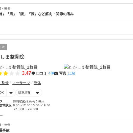
骨・整骨
首』『肩』『腰』『膝』など筋肉・関節の痛み
公式
かしま整骨院
3.47
口コミ
4件
写真
11枚
・整骨
マッサージ
整体
OK
駐車場有
ス
野崎駅(栃木)から5.9km
営業状況
8:30〜12:30 15:00〜19:30
￥1,500〜￥4,000
ー
骨・整骨
通事故