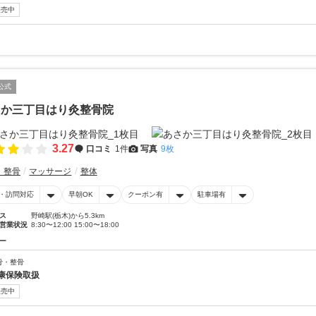
販売中
公式
さか三丁目はり灸整骨院
3.27
口コミ
1件
写真
9枚
・整骨
マッサージ
整体
・訪問対応
早朝OK
クーポン有
駐車場有
ス
野崎駅(栃木)から5.3km
営業状況
8:30〜12:00 15:00〜18:00
ー
骨・整骨
康保険取扱
販売中