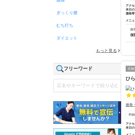
アクセ
本日の
ぎっくり腰
価格帯
メニュ
むち打ち
接
保
ダイエット
もっと見る
フリーワード
店舗
ひ
接骨
早朝
アクセ
本日の
メニュ