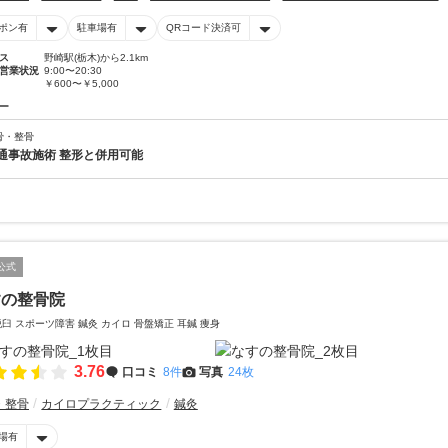
ポン有
駐車場有
QRコード決済可
ス
野崎駅(栃木)から2.1km
営業状況
9:00〜20:30
￥600〜￥5,000
ー
骨・整骨
通事故施術 整形と併用可能
公式
すの整骨院
脱臼 スポーツ障害 鍼灸 カイロ 骨盤矯正 耳鍼 痩身
3.76
口コミ
8件
写真
24枚
・整骨
カイロプラクティック
鍼灸
場有