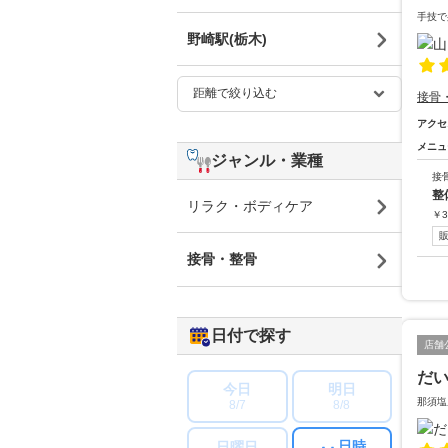
手技で
野崎駅(栃木)
接骨
アクセ
メニュ
ジャンル・業種
接
整
リラク・ボディケア
￥
3
接骨・整骨
日付で探す
店舗
だ
今日
明日
那須塩
8/7
8/8
日時
日曜日