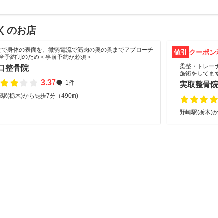
くのお店
技で身体の表面を、微弱電流で筋肉の奥の奥までアプローチ
値引
クーポン
完全予約制のため＜事前予約が必須＞
柔整・トレー
口整骨院
施術をしてま
3.37
1件
実取整骨院
駅(栃木)から徒歩7分（490m)
野崎駅(栃木)か