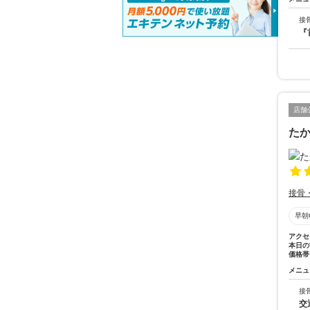
接
『
店舗
た
接骨
早朝
アクセ
本日の
価格帯
メニュ
接
交