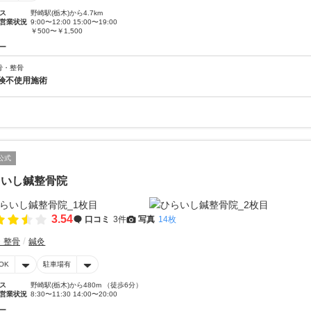
ス
野崎駅(栃木)から4.7km
営業状況
9:00〜12:00 15:00〜19:00
￥500〜￥1,500
ー
骨・整骨
険不使用施術
公式
らいし鍼整骨院
3.54
口コミ
3件
写真
14枚
・整骨
鍼灸
OK
駐車場有
ス
野崎駅(栃木)から480m （徒歩6分）
営業状況
8:30〜11:30 14:00〜20:00
ー