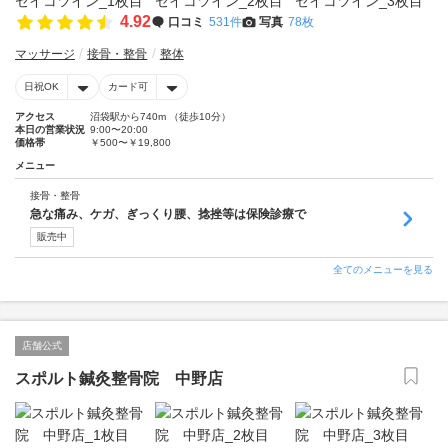
4.92
口コミ
531件
写真
78枚
マッサージ
接骨・整骨
整体
日祝OK
カード可
アクセス
沼袋駅から740m （徒歩10分）
本日の営業状況
9:00〜20:00
価格帯
￥500〜￥19,800
メニュー
接骨・整骨
急な痛み、ケガ、ぎっくり腰、捻挫等は保険診療で
販売中
全てのメニューを見る
店舗公式
スポルト鍼灸整骨院 中野店