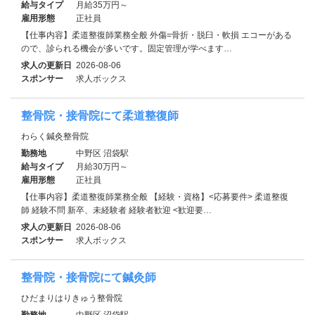
給与タイプ
月給35万円～
雇用形態
正社員
【仕事内容】柔道整復師業務全般 外傷=骨折・脱臼・軟損 エコーがある
ので、診られる機会が多いです。固定管理が学べます…
求人の更新日
2026-08-06
スポンサー
求人ボックス
整骨院・接骨院にて柔道整復師
わらく鍼灸整骨院
勤務地
中野区 沼袋駅
給与タイプ
月給30万円～
雇用形態
正社員
【仕事内容】柔道整復師業務全般 【経験・資格】<応募要件> 柔道整復
師 経験不問 新卒、未経験者 経験者歓迎 <歓迎要…
求人の更新日
2026-08-06
スポンサー
求人ボックス
整骨院・接骨院にて鍼灸師
ひだまりはりきゅう整骨院
勤務地
中野区 沼袋駅