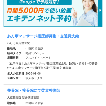
あん摩マッサージ指圧師募集・交通費支給
わらく鍼灸整骨院
勤務地
中野区 沼袋駅
給与タイプ
時給1,250円～
雇用形態
アルバイト・パート
【仕事内容】あん摩マッサージ指圧師業務全般 【経験・資格】<応募要
件> あん摩マッサージ指圧師 経験不問 新卒 経験者…
求人の更新日
2026-08-06
スポンサー
求人ボックス
整骨院・接骨院にて柔道整復師
大空整骨院 新井薬師前院
勤務地
中野区 沼袋駅