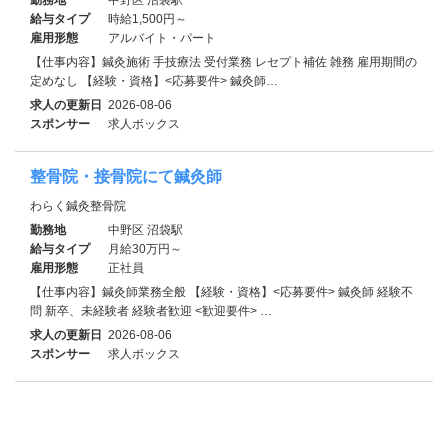
給与タイプ
時給1,500円～
雇用形態
アルバイト・パート
【仕事内容】鍼灸施術 手技療法 受付業務 レセプト補佐 雑務 雇用期間の
定めなし 【経験・資格】<応募要件> 鍼灸師…
求人の更新日
2026-08-06
スポンサー
求人ボックス
整骨院・接骨院にて鍼灸師
わらく鍼灸整骨院
勤務地
中野区 沼袋駅
給与タイプ
月給30万円～
雇用形態
正社員
【仕事内容】鍼灸師業務全般 【経験・資格】<応募要件> 鍼灸師 経験不
問 新卒、未経験者 経験者歓迎 <歓迎要件> …
求人の更新日
2026-08-06
スポンサー
求人ボックス