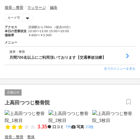
接骨・整骨
マッサージ
鍼灸
カード可
アクセス
沼袋駅から780m （徒歩10分）
本日の営業状況
10:00〜13:00 15:00〜20:00
価格帯
￥400〜￥3,500
メニュー
接骨・整骨
月間700名以上にご利用頂いております【交通事故治療】
全てのメニューを見る
店舗公式
上高田つつじ整骨院
3.35
口コミ
7件
写真
23枚
接骨・整骨
整体