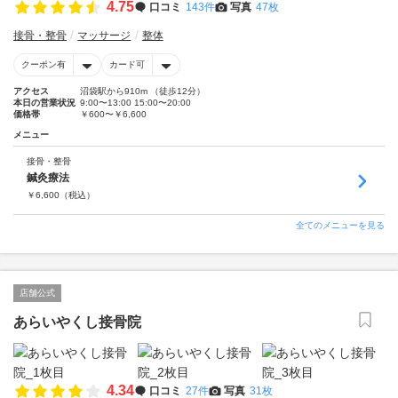
4.75
口コミ
143件
写真
47枚
接骨・整骨
マッサージ
整体
クーポン有
カード可
アクセス
沼袋駅から910m （徒歩12分）
本日の営業状況
9:00〜13:00 15:00〜20:00
価格帯
￥600〜￥6,600
メニュー
接骨・整骨
鍼灸療法
￥
6,600
（税込）
全てのメニューを見る
店舗公式
あらいやくし接骨院
4.34
口コミ
27件
写真
31枚