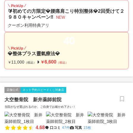
PickUp
🔰初めての方限定💎腰痛肩こり特別整体💎2回受けて２
９８０キャンペーン‼️
NEW
クーポン利用特典アリ
40
PickUp
💎整体プラス靈氣療法💎
6,600
11,000
￥
￥
（税込）
（税込）
店舗公式
ネット予約スピードくじ対象店
大空整骨院 新井薬師前院
当院がなぜ選ばれるのか、ご自身でお確かめ下さい！
4.68
口コミ
47件
写真
15枚