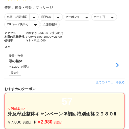
整体
接骨・整骨
マッサージ
出張・訪問対応
日祝OK
クーポン有
カード可
QRコード決済可
柔道整復師
アクセス
沼袋駅から560m （徒歩8分）
本日の営業状況
9:00〜13:00 15:00〜21:00
価格帯
￥3〜￥11,000
メニュー
接骨・整骨
頭の整体
￥
1,200
（税込）
販売中
全てのメニューを見る
おすすめのクーポン
57
PickUp
外反母趾整体キャンペーン🔰初回特別価格２９８０❣️
2,980
7,000
￥
￥
（税込）
（税込）