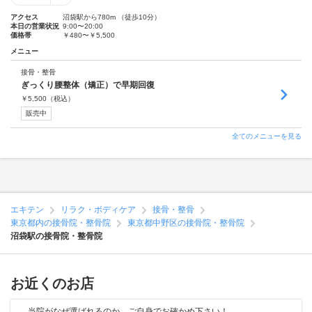
アクセス
沼袋駅から780m （徒歩10分）
本日の営業状況
9:00〜20:00
価格帯
￥480〜￥5,500
メニュー
接骨・整骨
ぎっくり腰整体（矯正）で早期回復
￥
5,500
（税込）
販売中
全てのメニューを見る
エキテン
リラク・ボディケア
接骨・整骨
東京都内の接骨院・整骨院
東京都中野区の接骨院・整骨院
沼袋駅の接骨院・整骨院
お近くのお店
当院がなぜ選ばれるのか、ご自身でお確かめ下さい！