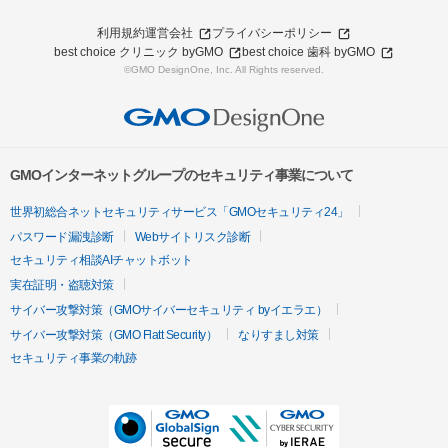
利用規約
運営会社
プライバシーポリシー
best choice クリニック byGMO
best choice 歯科 byGMO
©GMO DesignOne, Inc. All Rights reserved.
GMOインターネットグループのセキュリティ事業について
世界初総合ネットセキュリティサービス「GMOセキュリティ24」
パスワード漏洩診断
Webサイトリスク診断
セキュリティ相談AIチャットボット
実在証明・盗聴対策
サイバー攻撃対策（GMOサイバーセキュリティ byイエラエ）
サイバー攻撃対策（GMO Flatt Security）
なりすまし対策
セキュリティ事業の軌跡