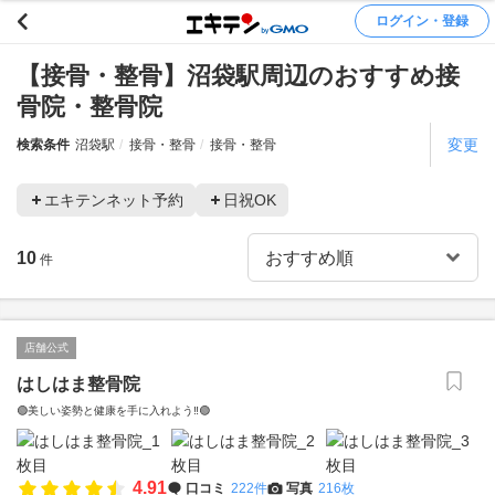
ログイン・登録
【接骨・整骨】沼袋駅周辺のおすすめ接
骨院・整骨院
変更
検索条件
沼袋駅
接骨・整骨
接骨・整骨
エキテンネット予約
日祝OK
10
件
店舗公式
はしはま整骨院
🟢美しい姿勢と健康を手に入れよう‼️🟢
4.91
口コミ
222件
写真
216枚