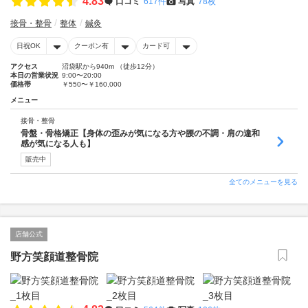
4.83
口コミ
617件
写真
78枚
接骨・整骨
整体
鍼灸
日祝OK
クーポン有
カード可
アクセス
沼袋駅から940m （徒歩12分）
本日の営業状況
9:00〜20:00
価格帯
￥550〜￥160,000
メニュー
接骨・整骨
骨盤・骨格矯正【身体の歪みが気になる方や腰の不調・肩の違和
感が気になる人も】
販売中
全てのメニューを見る
店舗公式
野方笑顔道整骨院