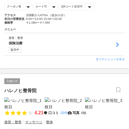
クーポン有
カード可
QRコード決済可
アクセス
沼袋駅から870m （徒歩11分）
本日の営業状況
9:00〜13:00 15:00〜20:00
価格帯
￥1,080〜￥7,560
メニュー
接骨・整骨
保険治療
販売中
全てのメニューを見る
店舗公式
ハレノヒ整骨院
4.21
口コミ
16件
写真
4枚
接骨・整骨
マッサージ
整体