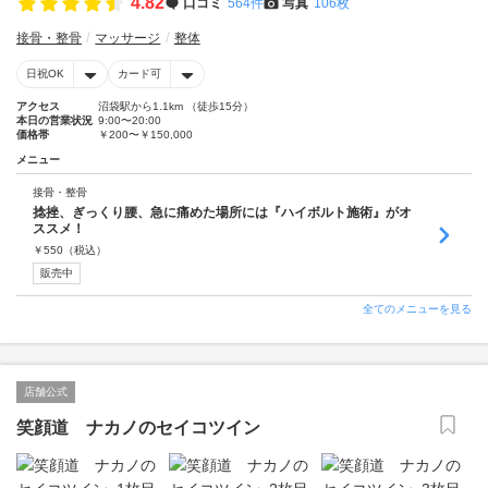
4.82
口コミ
564件
写真
106枚
接骨・整骨
マッサージ
整体
日祝OK
カード可
アクセス
沼袋駅から1.1km （徒歩15分）
本日の営業状況
9:00〜20:00
価格帯
￥200〜￥150,000
メニュー
接骨・整骨
捻挫、ぎっくり腰、急に痛めた場所には『ハイボルト施術』がオ
ススメ！
￥
550
（税込）
販売中
全てのメニューを見る
店舗公式
笑顔道 ナカノのセイコツイン