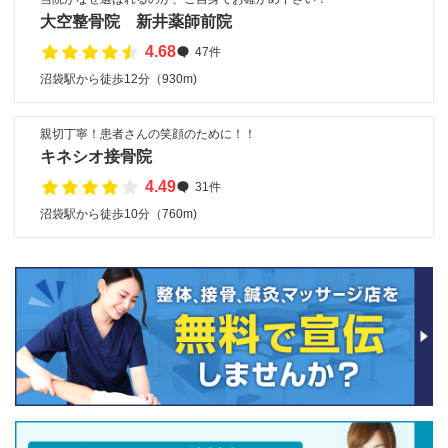
大空整骨院 新井薬師前院
4.68
47件
沼袋駅から徒歩12分（930m)
親切丁寧！患者さんの笑顔のために！！
キネシオ接骨院
4.49
31件
沼袋駅から徒歩10分（760m)