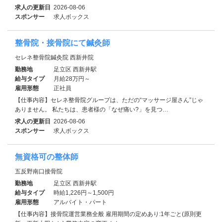
求人の更新日
2026-08-06
スポンサー
求人ボックス
整骨院・接骨院にて鍼灸師
セレネ整骨院鍼灸院 西新井院
勤務地
足立区 西新井駅
給与タイプ
月給28万円～
雇用形態
正社員
【仕事内容】セレネ整骨院グループは、ただの“マッサージ屋さん”じゃ
ありません。 私たちは、患者様の「なぜ痛い?」を見つ…
求人の更新日
2026-08-06
スポンサー
求人ボックス
無資格可の整体師
五反野南口接骨院
勤務地
足立区 西新井駅
給与タイプ
時給1,226円～1,500円
雇用形態
アルバイト・パート
【仕事内容】接骨院運営業務全般 雇用期間の定めあり:1年ごと(原則更