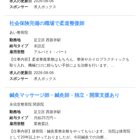
求人の更新日
2026-08-06
スポンサー
求人ボックス
社会保険完備の職場で柔道整復師
あい整骨院
勤務地
足立区 西新井駅
給与タイプ
未設定
雇用形態
アルバイト・パート
【仕事内容】柔道整復業務はもちろん、整体やカイロプラクティックも
取り入れ、機械だけに頼らない手技による治療を行います。…
求人の更新日
2026-08-06
スポンサー
求人ボックス
鍼灸マッサージ師・鍼灸師・独立・開業支援あり
永信堂整骨院 関原院
勤務地
足立区 西新井駅
給与タイプ
月給25万円～
雇用形態
業務委託
【仕事内容】接骨院・鍼灸業務全般をやってもらいます。 当院は接骨院
として20年以上やっておりましたが、今回鍼灸での治療…