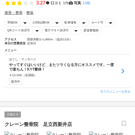
3.27
口コミ
1件
写真
14枚
接骨・整骨
整体
早朝OK
21時以降OK
駐車場有
カード可
QRコード決済可
電子マネー決済可
柔道整復師
アクセス
西新井駅から980m （徒歩13分）
本日の営業状況
定休日
メニュー
ほぐし・マッサージ
やってすぐはいいけど、またツラくなる方にオススメです。一度
で楽ちん！KYT整体！
￥
10,000
（非課税）
販売中
全てのメニューを見る
店舗公式
クレーン整骨院 足立西新井店