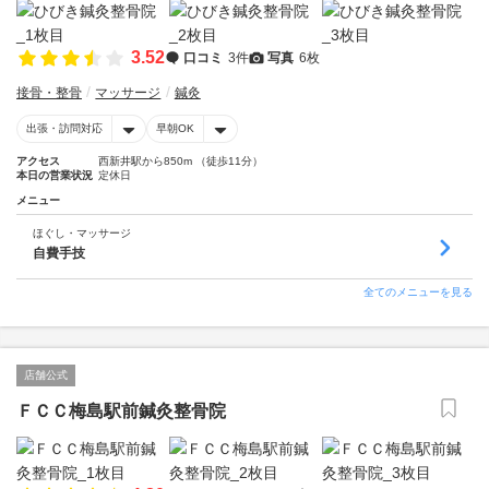
3.52
口コミ
3件
写真
6枚
接骨・整骨
マッサージ
鍼灸
出張・訪問対応
早朝OK
アクセス
西新井駅から850m （徒歩11分）
本日の営業状況
定休日
メニュー
ほぐし・マッサージ
自費手技
全てのメニューを見る
店舗公式
ＦＣＣ梅島駅前鍼灸整骨院