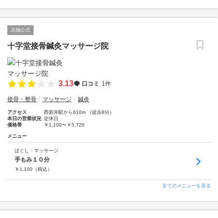
店舗公式
十字堂接骨鍼灸マッサージ院
3.13
口コミ
1件
接骨・整骨
マッサージ
鍼灸
アクセス
西新井駅から610m （徒歩8分）
本日の営業状況
定休日
価格帯
￥1,100〜￥5,720
メニュー
ほぐし・マッサージ
手もみ１０分
￥
1,100
（税込）
全てのメニューを見る