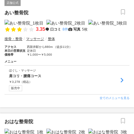
店舗公式
あい整骨院
3.35
口コミ
8件
写真
5枚
接骨・整骨
マッサージ
整体
アクセス
西新井駅から880m （徒歩11分）
本日の営業状況
定休日
価格帯
￥1,000〜￥5,000
メニュー
ほぐし・マッサージ
肩コリ・腰痛コース
￥
3,278
（税込）
販売中
全てのメニューを見る
おはな整骨院