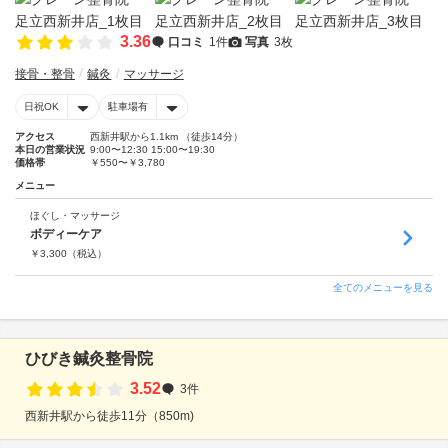
3.36
口コミ
1件
写真
3枚
接骨・整骨
鍼灸
マッサージ
日祝OK
駐車場有
アクセス
西新井駅から1.1km （徒歩14分）
本日の営業状況
9:00〜12:30 15:00〜19:30
価格帯
￥550〜￥3,780
メニュー
ほぐし・マッサージ
ボディーケア
￥
3,300
（税込）
全てのメニューを見る
ひびき鍼灸整骨院
3.52
3件
西新井駅から徒歩11分（850m)