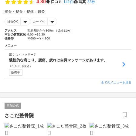
4.80
口コミ
141件
写真
83枚
接骨・整骨
整体
鍼灸
日祝OK
カード可
アクセス
西新井駅から860m （徒歩11分）
本日の営業状況
9:00〜19:30
価格帯
￥600〜￥4,800
メニュー
ほぐし・マッサージ
慢性的な肩こり、腰痛、疲れは自費マッサージがあります。
￥
1,600
（税込）
販売中
全てのメニューを見る
店舗公式
さこだ整骨院