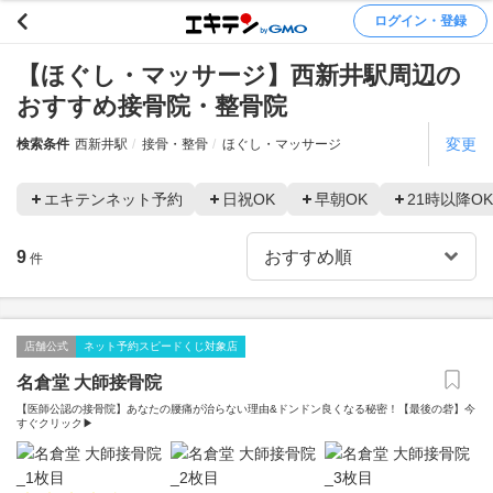
ログイン・登録
【ほぐし・マッサージ】西新井駅周辺の
おすすめ接骨院・整骨院
変更
検索条件
西新井駅
接骨・整骨
ほぐし・マッサージ
エキテンネット予約
日祝OK
早朝OK
21時以降OK
9
件
店舗公式
ネット予約スピードくじ対象店
名倉堂 大師接骨院
【医師公認の接骨院】あなたの腰痛が治らない理由&ドンドン良くなる秘密！【最後の砦】今
すぐクリック▶︎