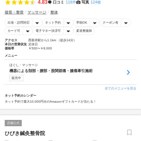
4.83
口コミ
118件
写真
124枚
接骨・整骨
マッサージ
整体
出張・訪問対応
ネット予約
早朝OK
クーポン有
カード可
電子マネー決済可
柔道整復師
アクセス
西新井駅から1.1km （徒歩14分）
本日の営業状況
定休日
価格帯
￥500〜￥8,000
メニュー
ほぐし・マッサージ
機器による頚部・腰部・股関節痛・膝痛牽引施術
販売中
全てのメニューを見る
ネット予約カレンダー
ネット予約で最大10,000円分のAmazonギフトカードが当たる！
店舗公式
ひびき鍼灸整骨院