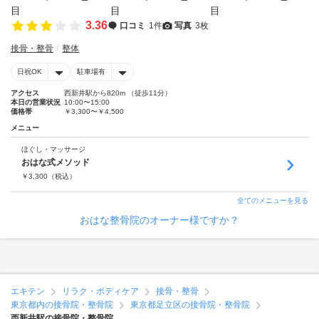
3.36
口コミ
1件
写真
3枚
接骨・整骨
整体
日祝OK
駐車場有
アクセス
西新井駅から820m （徒歩11分）
本日の営業状況
10:00〜15:00
価格帯
￥3,300〜￥4,500
メニュー
ほぐし・マッサージ
おはな式メソッド
￥
3,300
（税込）
全てのメニューを見る
おはな整骨院のオーナー様ですか？
エキテン
リラク・ボディケア
接骨・整骨
東京都内の接骨院・整骨院
東京都足立区の接骨院・整骨院
西新井駅の接骨院・整骨院