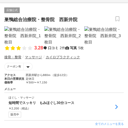
店舗公式
巣鴨総合治療院・整骨院 西新井院
3.28
口コミ
2件
写真
5枚
接骨・整骨
マッサージ
カイロプラクティック
クーポン有
アクセス
西新井駅から880m （徒歩12分）
本日の営業状況
定休日
価格帯
￥500〜￥7,150
メニュー
ほぐし・マッサージ
短時間でスッキリ もみほぐし30分コース
￥
2,200
（税込）
販売中
全てのメニューを見る