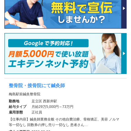
整骨院・接骨院にて鍼灸師
梅島駅前鍼灸整骨院
勤務地
足立区 西新井駅
給与タイプ
月給29万5,000円～73万円
雇用形態
正社員
【仕事内容】鍼灸師業務全般 その他自費治療、骨格矯正、美容 ノルマ
等一切なし 回数券の押し売り一切なし 患者さん…