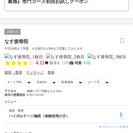
重感】専門コース初回お試しクーポン
店舗公式
なす接骨院
平日20時まで営業 土日祝日も15時まで営業しております。
4.11
口コミ
13件
写真
30枚
接骨・整骨
マッサージ
整体
ネット予約
日祝OK
駐車場有
カード可
アクセス
南郷１８丁目駅から2.2km
本日の営業状況
9:00〜15:00
メニュー
接骨・整骨
ハイボルテージ施術（保険併用の方）
全てのメニューを見る