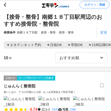
ログイン・登録
【接骨・整骨】南郷１８丁目駅周辺のお
すすめ接骨院・整骨院
変更
検索条件
南郷１８丁目駅
接骨・整骨
接骨・整骨
エキテンネット予約
日祝OK
早朝OK
21時以降OK
10
件
店舗公式
ネット予約スピードくじ対象店
じゅんらく整骨院
食いしばり、アゴの不調から小顔・むくみ等美容まで対応可能！
4.74
口コミ
58件
写真
29枚