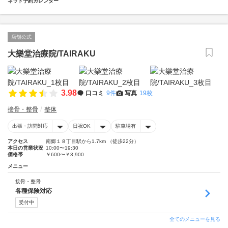
ネット予約カレンダー
店舗公式
大樂堂治療院/TAIRAKU
3.98
口コミ
9件
写真
19枚
接骨・整骨
整体
出張・訪問対応
日祝OK
駐車場有
アクセス
南郷１８丁目駅から1.7km （徒歩22分）
本日の営業状況
10:00〜19:30
価格帯
￥600〜￥3,900
メニュー
接骨・整骨
各種保険対応
受付中
全てのメニューを見る