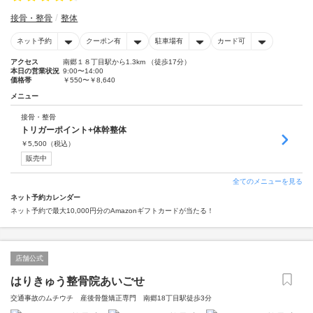
接骨・整骨
整体
ネット予約
クーポン有
駐車場有
カード可
アクセス
南郷１８丁目駅から1.3km （徒歩17分）
本日の営業状況
9:00〜14:00
価格帯
￥550〜￥8,640
メニュー
接骨・整骨
トリガーポイント+体幹整体
￥
5,500
（税込）
販売中
全てのメニューを見る
ネット予約カレンダー
ネット予約で最大10,000円分のAmazonギフトカードが当たる！
店舗公式
はりきゅう整骨院あいごせ
交通事故のムチウチ 産後骨盤矯正専門 南郷18丁目駅徒歩3分