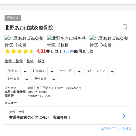
店舗公式
北野あおば鍼灸整骨院
4.81
口コミ
157件
写真
5枚
接骨・整骨
整体
鍼灸
日祝OK
駐車場有
カード可
女性スタッフ
女性歓迎
男性歓迎
アクセス
南郷１８丁目駅から1.9km （徒歩24分）
本日の営業状況
10:00〜18:00
価格帯
￥500〜￥7,000
メニュー
接骨・整骨
交通事故後のケアに強い！実績多数！
全てのメニューを見る