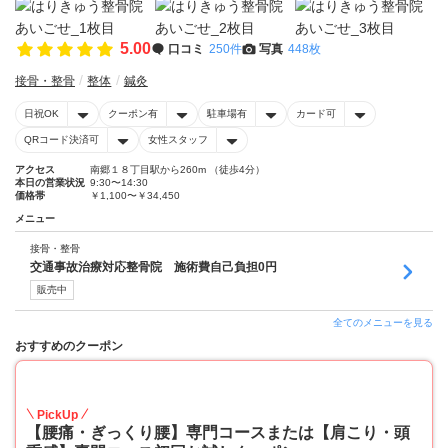
5.00
口コミ
250件
写真
448枚
接骨・整骨
整体
鍼灸
日祝OK
クーポン有
駐車場有
カード可
QRコード決済可
女性スタッフ
アクセス
南郷１８丁目駅から260m （徒歩4分）
本日の営業状況
9:30〜14:30
価格帯
￥1,100〜￥34,450
メニュー
接骨・整骨
交通事故治療対応整骨院 施術費自己負担0円
販売中
全てのメニューを見る
おすすめのクーポン
50
PickUp
【腰痛・ぎっくり腰】専門コースまたは【肩こり・頭