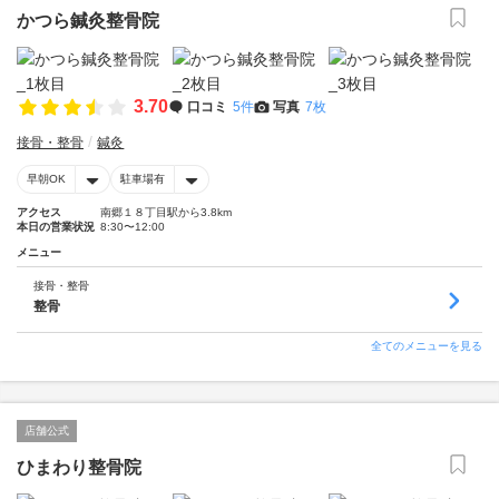
かつら鍼灸整骨院
3.70
口コミ
5件
写真
7枚
接骨・整骨
鍼灸
早朝OK
駐車場有
アクセス
南郷１８丁目駅から3.8km
本日の営業状況
8:30〜12:00
メニュー
接骨・整骨
整骨
全てのメニューを見る
店舗公式
ひまわり整骨院