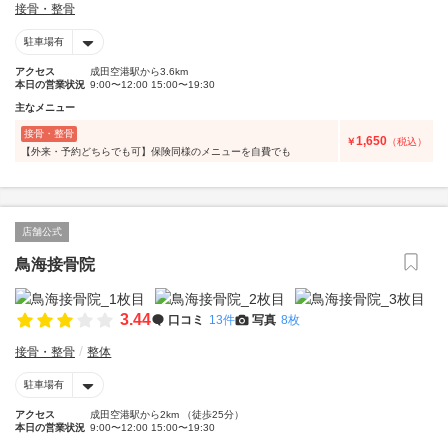
接骨・整骨
駐車場有
アクセス
成田空港駅から3.6km
本日の営業状況
9:00〜12:00 15:00〜19:30
主なメニュー
接骨・整骨
1,650
￥
（税込）
【外来・予約どちらでも可】保険同様のメニューを自費でも
店舗公式
鳥海接骨院
3.44
口コミ
13件
写真
8枚
接骨・整骨
整体
駐車場有
アクセス
成田空港駅から2km （徒歩25分）
本日の営業状況
9:00〜12:00 15:00〜19:30