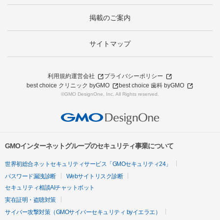
掲載のご案内
サイトマップ
利用規約
運営会社
プライバシーポリシー
best choice クリニック byGMO
best choice 歯科 byGMO
©GMO DesignOne, Inc. All Rights reserved.
GMOインターネットグループのセキュリティ事業について
世界初総合ネットセキュリティサービス「GMOセキュリティ24」
パスワード漏洩診断
Webサイトリスク診断
セキュリティ相談AIチャットボット
実在証明・盗聴対策
サイバー攻撃対策（GMOサイバーセキュリティ byイエラエ）