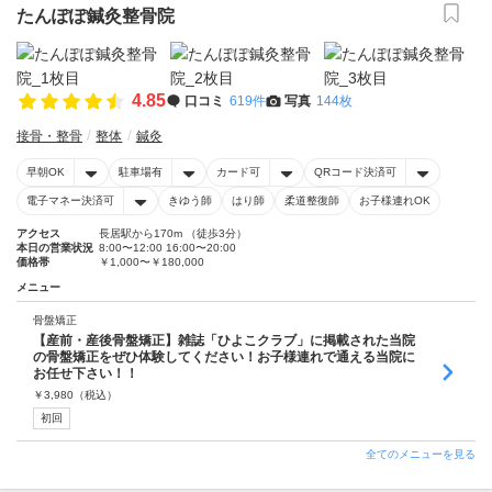
たんぽぽ鍼灸整骨院
4.85
口コミ
619件
写真
144枚
接骨・整骨
整体
鍼灸
早朝OK
駐車場有
カード可
QRコード決済可
電子マネー決済可
きゆう師
はり師
柔道整復師
お子様連れOK
アクセス
長居駅から170m （徒歩3分）
本日の営業状況
8:00〜12:00 16:00〜20:00
価格帯
￥1,000〜￥180,000
メニュー
骨盤矯正
【産前・産後骨盤矯正】雑誌「ひよこクラブ」に掲載された当院
の骨盤矯正をぜひ体験してください！お子様連れで通える当院に
お任せ下さい！！
￥
3,980
（税込）
初回
全てのメニューを見る