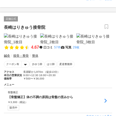
店舗公式
長崎はりきゅう接骨院
4.67
口コミ
57件
写真
29枚
鍼灸
接骨・整骨
整体
クーポン有
きゆう師
はり師
柔道整復師
アクセス
長居駅から970m （徒歩13分）
本日の営業状況
9:00〜12:30 16:00〜20:30
価格帯
￥500〜￥36,000
メニュー
骨盤矯正
【骨盤矯正】体の不調の原因は骨盤の歪みから
￥
3,300
（税込）
販売中