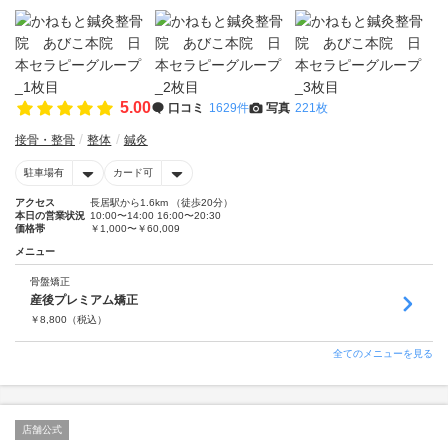
5.00
口コミ
1629件
写真
221枚
接骨・整骨
整体
鍼灸
駐車場有
カード可
アクセス
長居駅から1.6km （徒歩20分）
本日の営業状況
10:00〜14:00 16:00〜20:30
価格帯
￥1,000〜￥60,009
メニュー
骨盤矯正
産後プレミアム矯正
￥
8,800
（税込）
全てのメニューを見る
店舗公式