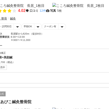
4.02
口コミ
12件
写真
5枚
・整骨
鍼灸
・訪問対応
早朝OK
クーポン有
ス
長居駅から620m （徒歩8分）
営業状況
8:30〜13:00
￥300〜￥11,000
ー
格矯正
骨+美顔鍼
,700
（税込）
販売中
公式
吉あびこ鍼灸整骨院