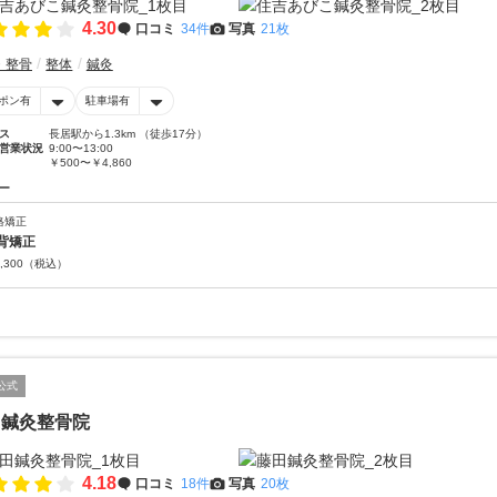
4.30
口コミ
34件
写真
21枚
・整骨
整体
鍼灸
ポン有
駐車場有
ス
長居駅から1.3km （徒歩17分）
営業状況
9:00〜13:00
￥500〜￥4,860
ー
格矯正
背矯正
,300
（税込）
公式
田鍼灸整骨院
4.18
口コミ
18件
写真
20枚