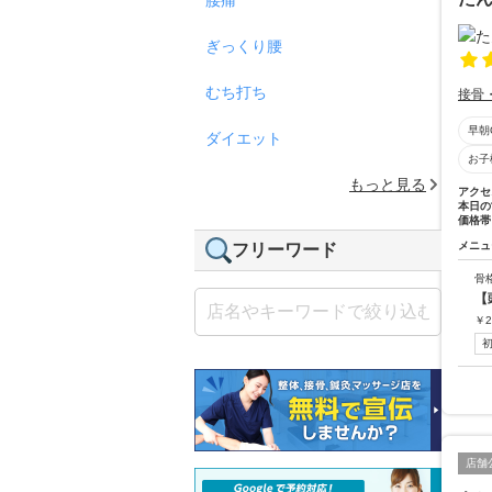
ぎっくり腰
むち打ち
接骨
早朝
ダイエット
お子
もっと見る
アクセ
本日の
価格帯
メニュ
フリーワード
骨
【
￥
2
店舗