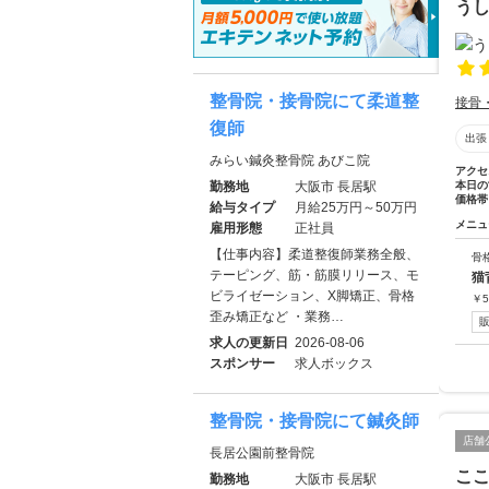
う
整骨院・接骨院にて柔道整
接骨
復師
出張
みらい鍼灸整骨院 あびこ院
アクセ
勤務地
大阪市 長居駅
本日の
価格帯
給与タイプ
月給25万円～50万円
メニュ
雇用形態
正社員
【仕事内容】柔道整復師業務全般、
骨
テーピング、筋・筋膜リリース、モ
猫
ビライゼーション、X脚矯正、骨格
￥
5
歪み矯正など ・業務…
求人の更新日
2026-08-06
スポンサー
求人ボックス
整骨院・接骨院にて鍼灸師
店舗
長居公園前整骨院
こ
勤務地
大阪市 長居駅