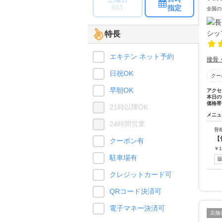
指定
8/15
全国の
特長
エキテン ネット予約
接骨
日祝OK
クー
早朝OK
アクセ
本日の
価格帯
21時以降OK
メニュ
24時間営業
骨
【
クーポン有
￥
1
駐車場有
クレジットカード可
QRコード決済可
電子マネー決済可
店舗