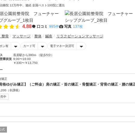
治療院 12万件中、連続 全国ベスト100院に選出
4.88
口コミ
995件
写真
137枚
・整骨
マッサージ
整体
鍼灸
リラクゼーションマッサージ
ポン有
カード可
電子マネー決済可
ス
長居駅から380m （徒歩5分）
営業状況
9:00〜16:00
￥330〜￥13,750
ー
格矯正
骨格ゆがみ矯正】（ご料金）肩の矯正・首の矯正・骨盤矯正・背骨の矯正・腰の矯
,200
（非課税）
販売中
公式