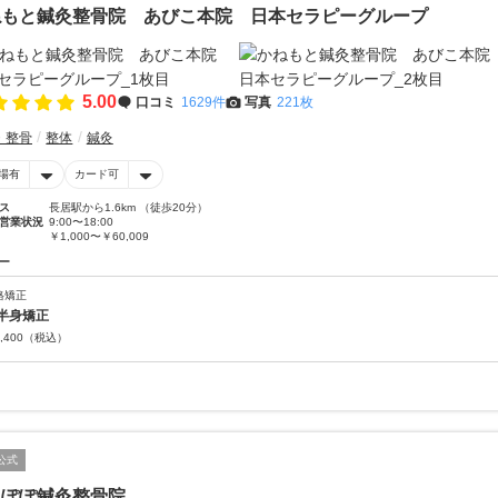
ねもと鍼灸整骨院 あびこ本院 日本セラピーグループ
5.00
口コミ
1629件
写真
221枚
・整骨
整体
鍼灸
場有
カード可
ス
長居駅から1.6km （徒歩20分）
営業状況
9:00〜18:00
￥1,000〜￥60,009
ー
格矯正
半身矯正
,400
（税込）
公式
んぽぽ鍼灸整骨院