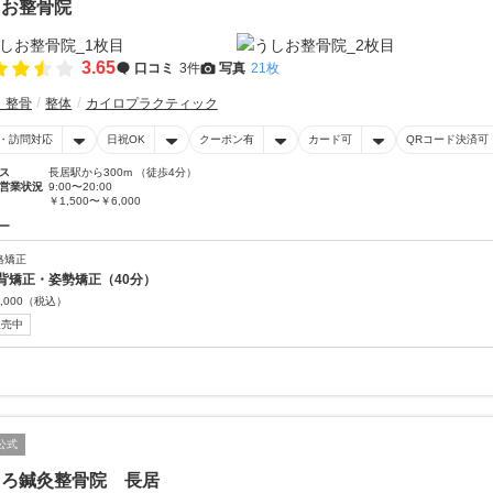
しお整骨院
3.65
口コミ
3件
写真
21枚
・整骨
整体
カイロプラクティック
・訪問対応
日祝OK
クーポン有
カード可
QRコード決済可
ス
長居駅から300m （徒歩4分）
営業状況
9:00〜20:00
￥1,500〜￥6,000
ー
格矯正
背矯正・姿勢矯正（40分）
,000
（税込）
販売中
公式
ころ鍼灸整骨院 長居