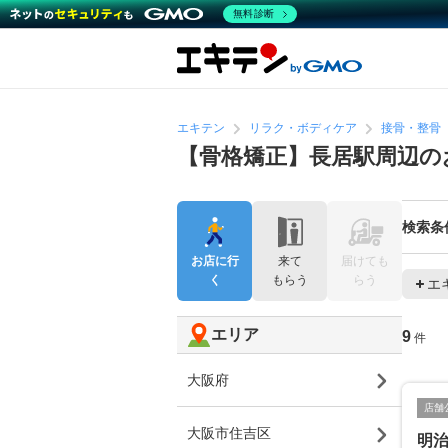
無料診断
エキテン
リラク・ボディケア
接骨・整骨
【骨格矯正】長居駅周辺の
検索条
お店に行
来て
届けても
く
もらう
らう
エ
エリア
9
件
大阪府
店舗
大阪市住吉区
明