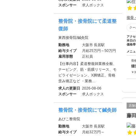
スポンサー
求人ボックス
接骨
整骨院・接骨院にて柔道整
クー
復師
アクセ
東西接骨院/鍼灸院
本日の
勤務地
大阪市 長居駅
価格帯
給与タイプ
月給25万円～50万円
メニュ
雇用形態
正社員
骨
【仕事内容】柔道整復師業務全般、
猫
テーピング、筋・筋膜リリース、モ
￥
3
ビライゼーション、X脚矯正、骨格
歪み矯正など ・業務…
求人の更新日
2026-08-06
スポンサー
求人ボックス
店舗
整骨院・接骨院にて鍼灸師
藤
あびこ整骨院
勤務地
大阪市 長居駅
給与タイプ
月給32万円～