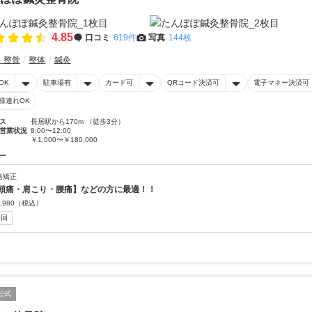
4.85
口コミ
619件
写真
144枚
・整骨
整体
鍼灸
OK
駐車場有
カード可
QRコード決済可
電子マネー決済可
様連れOK
ス
長居駅から170m （徒歩3分）
営業状況
8:00〜12:00
￥1,000〜￥180,000
ー
格矯正
頭痛・肩こり・腰痛】などの方に最適！！
,980
（税込）
初回
公式