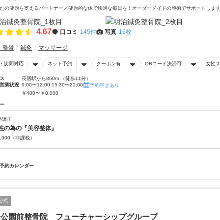
たの健康を支えるパートナー／健康的な体で快適な毎日を！オーダーメイドの施術でサポートしま
4.67
口コミ
145件
写真
16枚
・整骨
鍼灸
マッサージ
・訪問対応
ネット予約
クーポン有
QRコード決済可
女性
ス
長居駅から860m （徒歩11分）
営業状況
9:00〜12:00 15:30〜21:00
予約空きあり
￥400〜￥8,000
ー
格矯正
性の為の『美容整体』
,000
（非課税）
予約カレンダー
公式
居公園前整骨院 フューチャーシップグループ