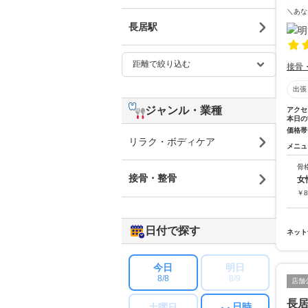
＼あな
長居駅
接骨
出張
ジャンル・業種
アクセ
本日の
価格帯
リラク・ボディケア
メニュ
骨
接骨・整骨
女
￥
8
日付で探す
ネット
今日
明日
8/8
8/9
店舗
長
日時
土曜日