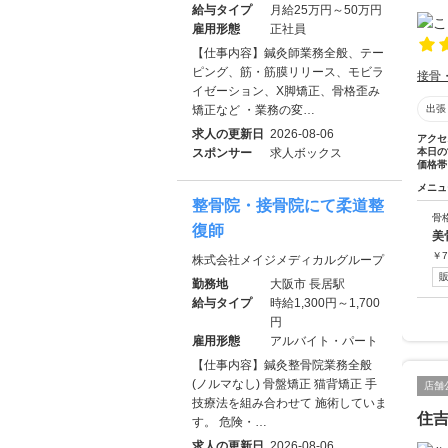
給与タイプ
月給25万円～50万円
雇用形態
正社員
【仕事内容】鍼灸師業務全般、テー
ピング、筋・筋膜リリース、モビラ
接骨
イゼーション、X脚矯正、骨格歪み
矯正など ・業務の変…
出張
求人の更新日
2026-08-06
アクセ
スポンサー
求人ボックス
本日の
価格帯
メニュ
整骨院・接骨院にて柔道整
骨
復師
美
￥
7
株式会社メイジメディカルグループ
勤務地
大阪市 長居駅
給与タイプ
時給1,300円～1,700
円
雇用形態
アルバイト・パート
【仕事内容】鍼灸整骨院業務全般
(ノルマなし) 骨盤矯正 猫背矯正 手
店舗
技療法を組み合わせて 施術していま
住
す。 危険・…
求人の更新日
2026-08-06