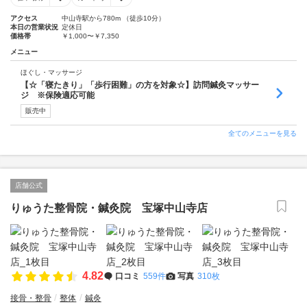
アクセス
中山寺駅から780m （徒歩10分）
本日の営業状況
定休日
価格帯
￥1,000〜￥7,350
メニュー
ほぐし・マッサージ
【☆「寝たきり」「歩行困難」の方を対象☆】訪問鍼灸マッサー
ジ ※保険適応可能
販売中
全てのメニューを見る
店舗公式
りゅうた整骨院・鍼灸院 宝塚中山寺店
4.82
口コミ
559件
写真
310枚
接骨・整骨
整体
鍼灸