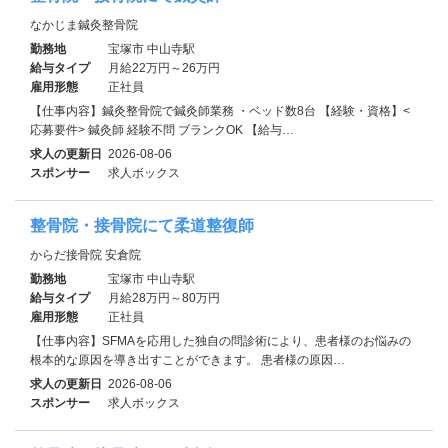
なかじま鍼灸整骨院
勤務地
宝塚市 中山寺駅
給与タイプ
月給22万円～26万円
雇用形態
正社員
【仕事内容】鍼灸整骨院で鍼灸師業務 ・ベッド数8台 【経験・資格】<
応募要件> 鍼灸師 経験不問 ブランクOK 【給与…
求人の更新日
2026-08-06
スポンサー
求人ボックス
整骨院・接骨院にて柔道整復師
からだ接骨院 安倉院
勤務地
宝塚市 中山寺駅
給与タイプ
月給28万円～80万円
雇用形態
正社員
【仕事内容】SFMAを応用した独自の問診術により、患者様のお悩みの
根本的な原因を導き出すことができます。 患者様の原因…
求人の更新日
2026-08-06
スポンサー
求人ボックス