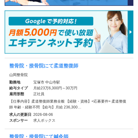
整骨院・接骨院にて柔道整復師
山岡整骨院
勤務地
宝塚市 中山寺駅
給与タイプ
月給23万6,300円～30万円
雇用形態
正社員
【仕事内容】柔道整復師業務全般 【経験・資格】<応募要件> 柔道整復
師 年齢・経験不問 【給与】月給 236,300…
求人の更新日
2026-08-06
スポンサー
求人ボックス
整骨院・接骨院にて鍼灸師