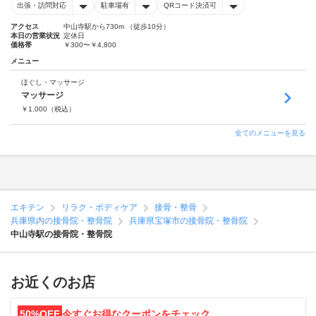
出張・訪問対応
駐車場有
QRコード決済可
アクセス
中山寺駅から730m （徒歩10分）
本日の営業状況
定休日
価格帯
￥300〜￥4,800
メニュー
ほぐし・マッサージ
マッサージ
￥
1,000
（税込）
全てのメニューを見る
エキテン
リラク・ボディケア
接骨・整骨
兵庫県内の接骨院・整骨院
兵庫県宝塚市の接骨院・整骨院
中山寺駅の接骨院・整骨院
お近くのお店
50%OFF
今すぐお得なクーポンをチェック