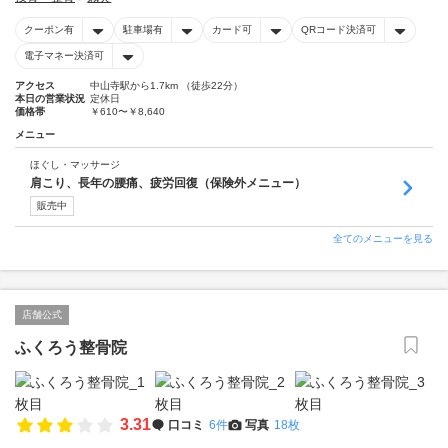
クーポン有
駐車場有
カード可
QRコード決済可
電子マネー決済可
アクセス
中山寺駅から1.7km （徒歩22分）
本日の営業状況
定休日
価格帯
￥610〜￥8,640
メニュー
ほぐし・マッサージ
肩こり、長年の腰痛、疲労回復（保険外メニュー）
販売中
全てのメニューを見る
店舗公式
ふくろう整骨院
3.31
口コミ
6件
写真
18枚