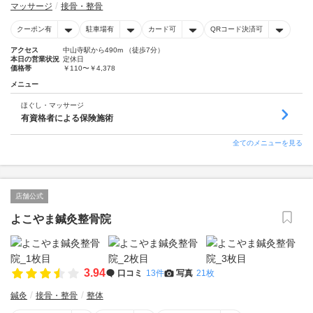
マッサージ
接骨・整骨
クーポン有
駐車場有
カード可
QRコード決済可
アクセス
中山寺駅から490m （徒歩7分）
本日の営業状況
定休日
価格帯
￥110〜￥4,378
メニュー
ほぐし・マッサージ
有資格者による保険施術
全てのメニューを見る
店舗公式
よこやま鍼灸整骨院
3.94
口コミ
13件
写真
21枚
鍼灸
接骨・整骨
整体