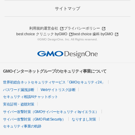
サイトマップ
利用規約
運営会社
プライバシーポリシー
best choice クリニック byGMO
best choice 歯科 byGMO
©GMO DesignOne, Inc. All Rights reserved.
GMOインターネットグループのセキュリティ事業について
世界初総合ネットセキュリティサービス「GMOセキュリティ24」
パスワード漏洩診断
Webサイトリスク診断
セキュリティ相談AIチャットボット
実在証明・盗聴対策
サイバー攻撃対策（GMOサイバーセキュリティ byイエラエ）
サイバー攻撃対策（GMO Flatt Security）
なりすまし対策
セキュリティ事業の軌跡