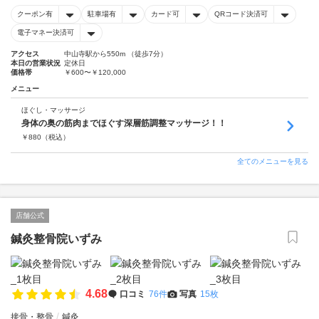
クーポン有
駐車場有
カード可
QRコード決済可
電子マネー決済可
アクセス
中山寺駅から550m （徒歩7分）
本日の営業状況
定休日
価格帯
￥600〜￥120,000
メニュー
ほぐし・マッサージ
身体の奥の筋肉までほぐす深層筋調整マッサージ！！
￥
880
（税込）
全てのメニューを見る
店舗公式
鍼灸整骨院いずみ
4.68
口コミ
76件
写真
15枚
接骨・整骨
鍼灸