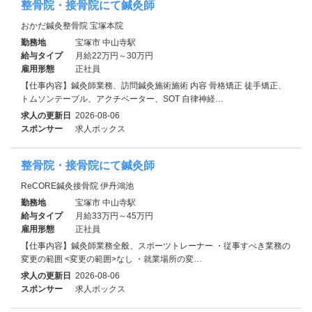
整骨院・接骨院にて鍼灸師
おかだ鍼灸整骨院 宝塚本院
勤務地
宝塚市 中山寺駅
給与タイプ
月給22万円～30万円
雇用形態
正社員
【仕事内容】鍼灸師業務、訪問鍼灸施術施術 内容 骨格矯正 徒手矯正、
トムソンテーブル、アクチベーター、SOT 自律神経…
求人の更新日
2026-08-06
スポンサー
求人ボックス
整骨院・接骨院にて鍼灸師
ReCORE鍼灸接骨院 伊丹鴻池
勤務地
宝塚市 中山寺駅
給与タイプ
月給33万円～45万円
雇用形態
正社員
【仕事内容】鍼灸師業務全般、スポーツトレーナー ・従事すべき業務の
変更の範囲 <変更の範囲>なし ・就業場所の変…
求人の更新日
2026-08-06
スポンサー
求人ボックス