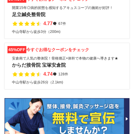
開業15年◎病的状態を感知するアキュスコープの施術が好評！
足立鍼灸整骨院
4.77
67件
中山寺駅から徒歩3分（200m)
45%OFF
今すぐお得なクーポンをチェック
安倉南で人気の整体院！骨格矯正×体幹で本物の健康へ導きます★
からだ接骨院 宝塚安倉院
4.74
128件
中山寺駅から徒歩26分（2.1km)