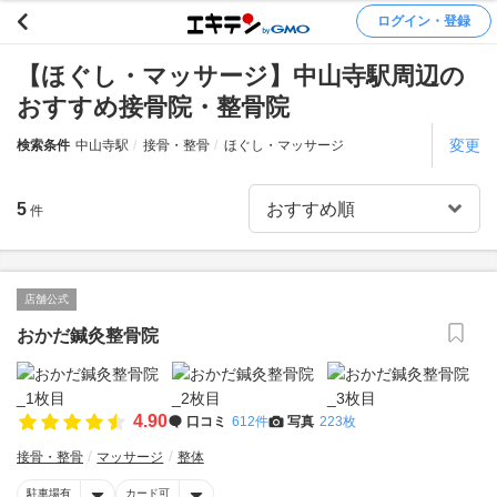
ログイン・登録
【ほぐし・マッサージ】中山寺駅周辺の
おすすめ接骨院・整骨院
変更
検索条件
中山寺駅
接骨・整骨
ほぐし・マッサージ
5
件
店舗公式
おかだ鍼灸整骨院
4.90
口コミ
612件
写真
223枚
接骨・整骨
マッサージ
整体
駐車場有
カード可