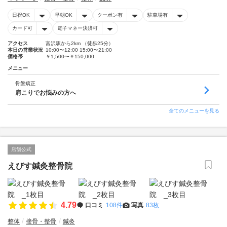
日祝OK
早朝OK
クーポン有
駐車場有
カード可
電子マネー決済可
アクセス
富沢駅から2km （徒歩25分）
本日の営業状況
10:00〜12:00 15:00〜21:00
価格帯
￥1,500〜￥150,000
メニュー
骨盤矯正
肩こりでお悩みの方へ
全てのメニューを見る
店舗公式
えびす鍼灸整骨院
4.79
口コミ
108件
写真
83枚
整体
接骨・整骨
鍼灸