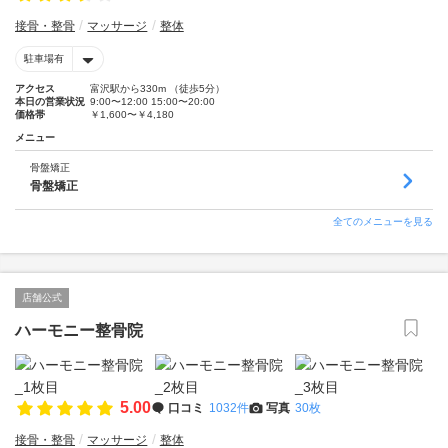
接骨・整骨
マッサージ
整体
駐車場有
アクセス
富沢駅から330m （徒歩5分）
本日の営業状況
9:00〜12:00 15:00〜20:00
価格帯
￥1,600〜￥4,180
メニュー
骨盤矯正
骨盤矯正
全てのメニューを見る
店舗公式
ハーモニー整骨院
5.00
口コミ
1032件
写真
30枚
接骨・整骨
マッサージ
整体