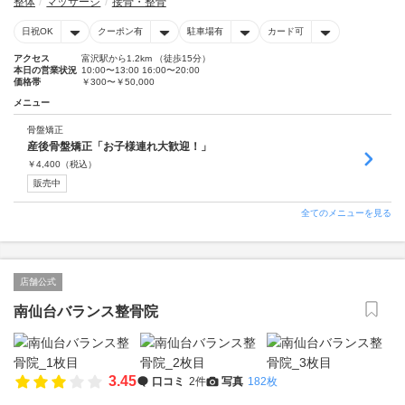
整体
マッサージ
接骨・整骨
日祝OK
クーポン有
駐車場有
カード可
アクセス
富沢駅から1.2km （徒歩15分）
本日の営業状況
10:00〜13:00 16:00〜20:00
価格帯
￥300〜￥50,000
メニュー
骨盤矯正
産後骨盤矯正「お子様連れ大歓迎！」
￥
4,400
（税込）
販売中
全てのメニューを見る
店舗公式
南仙台バランス整骨院
3.45
口コミ
2件
写真
182枚