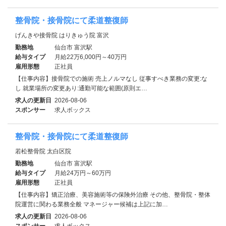
整骨院・接骨院にて柔道整復師
げんきや接骨院 はりきゅう院 富沢
勤務地
仙台市 富沢駅
給与タイプ
月給22万6,000円～40万円
雇用形態
正社員
【仕事内容】接骨院での施術 売上ノルマなし 従事すべき業務の変更:な
し 就業場所の変更あり:通勤可能な範囲(原則エ…
求人の更新日
2026-08-06
スポンサー
求人ボックス
整骨院・接骨院にて柔道整復師
若松整骨院 太白区院
勤務地
仙台市 富沢駅
給与タイプ
月給24万円～60万円
雇用形態
正社員
【仕事内容】矯正治療、美容施術等の保険外治療 その他、整骨院・整体
院運営に関わる業務全般 マネージャー候補は上記に加…
求人の更新日
2026-08-06
スポンサー
求人ボックス