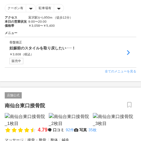
クーポン有
駐車場有
アクセス
富沢駅から950m （徒歩12分）
本日の営業状況
9:00〜20:00
価格帯
￥3,058〜￥5,400
メニュー
骨盤矯正
妊娠前のスタイルを取り戻したい･･･！
￥
3,608
（税込）
販売中
全てのメニューを見る
店舗公式
南仙台東口接骨院
4.79
口コミ
92件
写真
35枚
マッサージ
接骨・整骨
整体
鍼灸