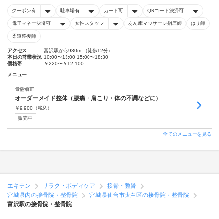
クーポン有
駐車場有
カード可
QRコード決済可
電子マネー決済可
女性スタッフ
あん摩マッサージ指圧師
はり師
柔道整復師
アクセス
富沢駅から930m （徒歩12分）
本日の営業状況
10:00〜13:00 15:00〜18:30
価格帯
￥220〜￥12,100
メニュー
骨盤矯正
オーダーメイド整体（腰痛・肩こり・体の不調などに）
￥
9,900
（税込）
販売中
全てのメニューを見る
エキテン
リラク・ボディケア
接骨・整骨
宮城県内の接骨院・整骨院
宮城県仙台市太白区の接骨院・整骨院
富沢駅の接骨院・整骨院