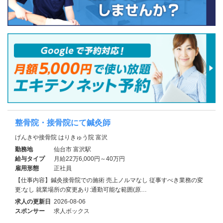
整骨院・接骨院にて鍼灸師
げんきや接骨院 はりきゅう院 富沢
勤務地
仙台市 富沢駅
給与タイプ
月給22万6,000円～40万円
雇用形態
正社員
【仕事内容】鍼灸接骨院での施術 売上ノルマなし 従事すべき業務の変
更:なし 就業場所の変更あり:通勤可能な範囲(原…
求人の更新日
2026-08-06
スポンサー
求人ボックス