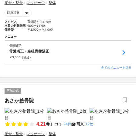
接骨・整骨
マッサージ
整体
駐車場有
アクセス
富沢駅から3.7km
本日の営業状況
9:00〜18:00
価格帯
￥2,000〜￥4,000
メニュー
骨盤矯正
骨盤矯正・産後骨盤矯正
￥
3,500
（税込）
全てのメニューを見る
店舗公式
あさか整骨院
4.21
口コミ
24件
写真
12枚
接骨・整骨
マッサージ
整体