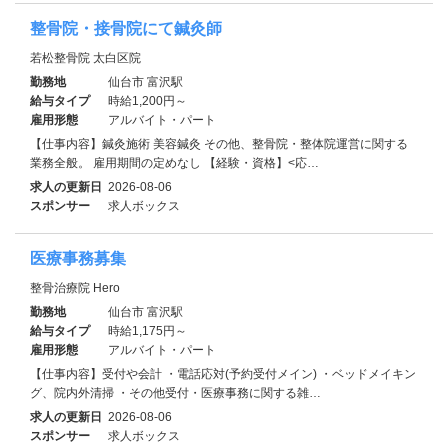
整骨院・接骨院にて鍼灸師
若松整骨院 太白区院
勤務地
仙台市 富沢駅
給与タイプ
時給1,200円～
雇用形態
アルバイト・パート
【仕事内容】鍼灸施術 美容鍼灸 その他、整骨院・整体院運営に関する
業務全般。 雇用期間の定めなし 【経験・資格】<応…
求人の更新日
2026-08-06
スポンサー
求人ボックス
医療事務募集
整骨治療院 Hero
勤務地
仙台市 富沢駅
給与タイプ
時給1,175円～
雇用形態
アルバイト・パート
【仕事内容】受付や会計 ・電話応対(予約受付メイン) ・ベッドメイキン
グ、院内外清掃 ・その他受付・医療事務に関する雑…
求人の更新日
2026-08-06
スポンサー
求人ボックス