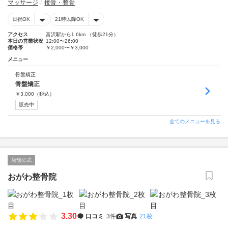
マッサージ
接骨・整骨
日祝OK
21時以降OK
アクセス
富沢駅から1.6km （徒歩21分）
本日の営業状況
12:00〜26:00
価格帯
￥2,000〜￥3,000
メニュー
骨盤矯正
骨盤矯正
￥
3,000
（税込）
販売中
全てのメニューを見る
店舗公式
おがわ整骨院
3.30
口コミ
3件
写真
21枚