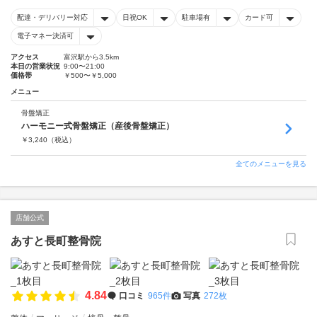
配達・デリバリー対応
日祝OK
駐車場有
カード可
電子マネー決済可
アクセス
富沢駅から3.5km
本日の営業状況
9:00〜21:00
価格帯
￥500〜￥5,000
メニュー
骨盤矯正
ハーモニー式骨盤矯正（産後骨盤矯正）
￥
3,240
（税込）
全てのメニューを見る
店舗公式
あすと長町整骨院
4.84
口コミ
965件
写真
272枚