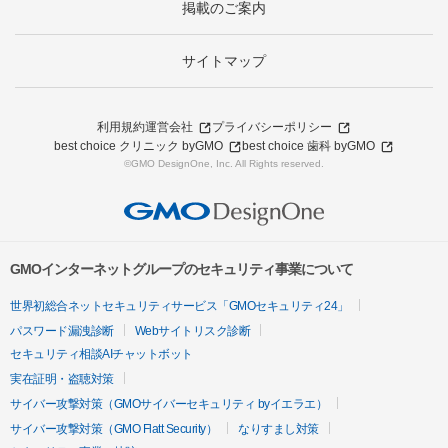
掲載のご案内
サイトマップ
利用規約
運営会社
プライバシーポリシー
best choice クリニック byGMO
best choice 歯科 byGMO
©GMO DesignOne, Inc. All Rights reserved.
GMOインターネットグループのセキュリティ事業について
世界初総合ネットセキュリティサービス「GMOセキュリティ24」
パスワード漏洩診断
Webサイトリスク診断
セキュリティ相談AIチャットボット
実在証明・盗聴対策
サイバー攻撃対策（GMOサイバーセキュリティ byイエラエ）
サイバー攻撃対策（GMO Flatt Security）
なりすまし対策