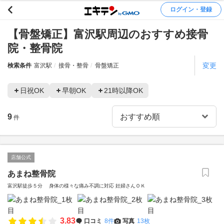
ログイン・登録
【骨盤矯正】富沢駅周辺のおすすめ接骨
院・整骨院
変更
検索条件
富沢駅
接骨・整骨
骨盤矯正
日祝OK
早朝OK
21時以降OK
9
件
店舗公式
あまね整骨院
富沢駅徒歩５分 身体の様々な痛み不調に対応 妊婦さんＯＫ
3.83
口コミ
8件
写真
13枚