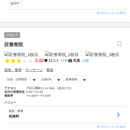
販売中
全てのメニューを見る
店舗公式
匠整骨院
3.42
口コミ
16件
写真
13枚
接骨・整骨
マッサージ
整体
出張・訪問対応
日祝OK
駐車場有
アクセス
戸田公園駅から1.3km （徒歩17分）
本日の営業状況
9:00〜15:00
価格帯
￥3,000〜￥5,000
メニュー
接骨・整骨
初検料
全てのメニューを見る