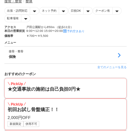
接骨・整骨
整体
出張・訪問対応
ネット予約
日祝OK
クーポン有
駐車場有
アクセス
戸田公園駅から850m （徒歩11分）
本日の営業状況
9:00〜12:00 15:00〜20:00
予約空きあり
価格帯
￥700〜￥5,500
メニュー
接骨・整骨
保険
全てのメニューを見る
おすすめのクーポン
PickUp
★交通事故の施術は自己負担0円★
PickUp
初回お試し骨盤矯正！！
2,000円OFF
新規限定
併用不可