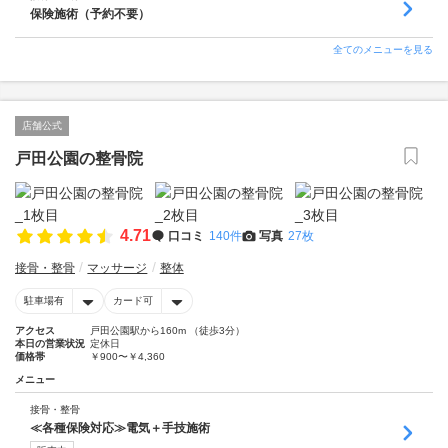
保険施術（予約不要）
全てのメニューを見る
店舗公式
戸田公園の整骨院
4.71
口コミ
140件
写真
27枚
接骨・整骨
マッサージ
整体
駐車場有
カード可
アクセス
戸田公園駅から160m （徒歩3分）
本日の営業状況
定休日
価格帯
￥900〜￥4,360
メニュー
接骨・整骨
≪各種保険対応≫電気＋手技施術