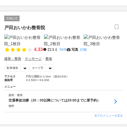
店舗公式
戸田おいかわ整骨院
4.33
口コミ
30件
写真
10枚
接骨・整骨
マッサージ
整体
駐車場有
カード可
アクセス
戸田公園駅から1km （徒歩14分）
価格帯
￥3,500〜￥6,000
メニュー
接骨・整骨
交通事故治療（20：00以降については20:00までに要予約）
無料
全てのメニューを見る