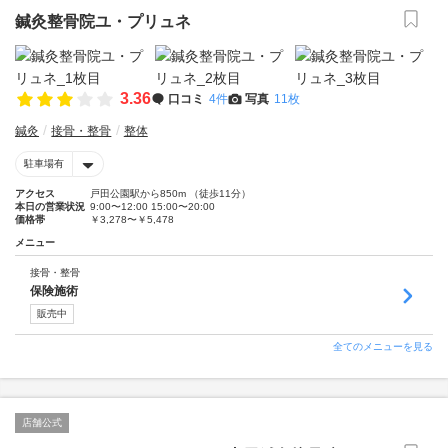
鍼灸整骨院ユ・プリュネ
3.36
口コミ
4件
写真
11枚
鍼灸
接骨・整骨
整体
駐車場有
アクセス
戸田公園駅から850m （徒歩11分）
本日の営業状況
9:00〜12:00 15:00〜20:00
価格帯
￥3,278〜￥5,478
メニュー
接骨・整骨
保険施術
販売中
全てのメニューを見る
店舗公式