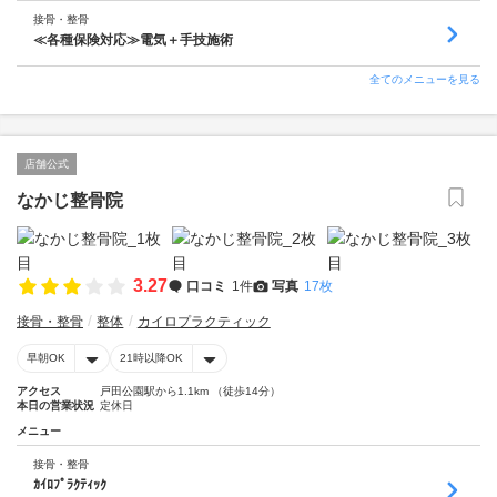
接骨・整骨
≪各種保険対応≫電気＋手技施術
全てのメニューを見る
店舗公式
なかじ整骨院
3.27
口コミ
1件
写真
17枚
接骨・整骨
整体
カイロプラクティック
早朝OK
21時以降OK
アクセス
戸田公園駅から1.1km （徒歩14分）
本日の営業状況
定休日
メニュー
接骨・整骨
ｶｲﾛﾌﾟﾗｸﾃｨｯｸ