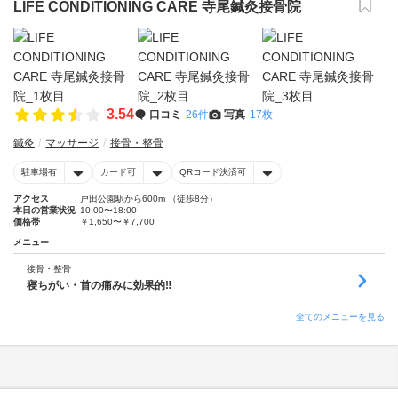
LIFE CONDITIONING CARE 寺尾鍼灸接骨院
3.54
口コミ
26件
写真
17枚
鍼灸
マッサージ
接骨・整骨
駐車場有
カード可
QRコード決済可
アクセス
戸田公園駅から600m （徒歩8分）
本日の営業状況
10:00〜18:00
価格帯
￥1,650〜￥7,700
メニュー
接骨・整骨
寝ちがい・首の痛みに効果的‼
全てのメニューを見る