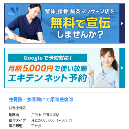
整骨院・接骨院にて柔道整復師
智音接骨院
勤務地
戸田市 戸田公園駅
給与タイプ
月給24万5,000円～50万円
雇用形態
正社員