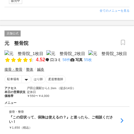
販売中
全てのメニューを見る
店舗公式
元 整骨院
4.52
口コミ
58件
写真
55枚
接骨・整骨
整体
鍼灸
駐車場有
はり師
柔道整復師
アクセス
戸田公園駅から1.1km （徒歩14分）
本日の営業状況
定休日
価格帯
￥550〜￥4,000
メニュー
接骨・整骨
『この症状って、保険は使えるの？』と迷ったら、ご相談くださ
い！
￥
1,650
（税込）