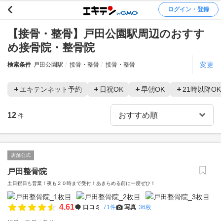
ログイン・登録
【接骨・整骨】戸田公園駅周辺のおすす
め接骨院・整骨院
変更
検索条件
戸田公園駅
接骨・整骨
接骨・整骨
エキテンネット予約
日祝OK
早朝OK
21時以降OK
12
件
店舗公式
戸田整骨院
土日祝日も営業！夜も２０時まで受付！あきらめる前に一度ぜひ！
4.61
口コミ
71件
写真
36枚