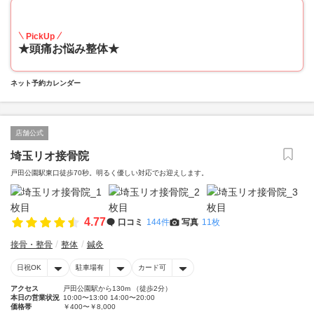
20
PickUp
★頭痛お悩み整体★
ネット予約カレンダー
店舗公式
埼玉リオ接骨院
戸田公園駅東口徒歩70秒。明るく優しい対応でお迎えします。
4.77
口コミ
144件
写真
11枚
接骨・整骨
整体
鍼灸
日祝OK
駐車場有
カード可
アクセス
戸田公園駅から130m （徒歩2分）
本日の営業状況
10:00〜13:00 14:00〜20:00
価格帯
￥400〜￥8,000