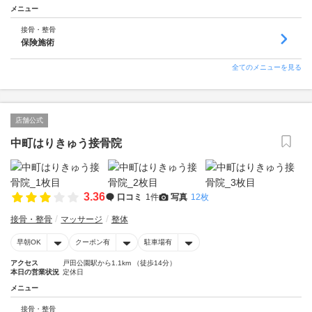
メニュー
接骨・整骨
保険施術
全てのメニューを見る
店舗公式
中町はりきゅう接骨院
3.36
口コミ
1件
写真
12枚
接骨・整骨
マッサージ
整体
早朝OK
クーポン有
駐車場有
アクセス
戸田公園駅から1.1km （徒歩14分）
本日の営業状況
定休日
メニュー
接骨・整骨