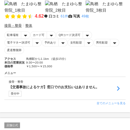
4.62
口コミ
61件
写真
49枚
接骨・整骨
整体
駐車場有
カード可
QRコード決済可
電子マネー決済可
予約あり
女性歓迎
男性歓迎
柔道整復師
アクセス
鳥栖駅から1.1km （徒歩15分）
本日の営業状況
9:30〜20:00
価格帯
￥1,500〜￥15,000
メニュー
接骨・整骨
【交通事故によるケガ】窓口でのお支払いはありません。
受付中
全てのメニューを見る
店舗公式