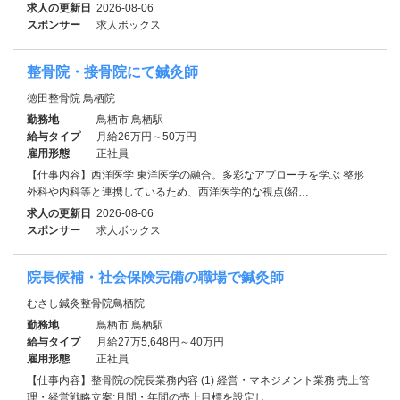
求人の更新日
2026-08-06
スポンサー
求人ボックス
整骨院・接骨院にて鍼灸師
徳田整骨院 鳥栖院
勤務地
鳥栖市 鳥栖駅
給与タイプ
月給26万円～50万円
雇用形態
正社員
【仕事内容】西洋医学 東洋医学の融合。多彩なアプローチを学ぶ 整形
外科や内科等と連携しているため、西洋医学的な視点(紹…
求人の更新日
2026-08-06
スポンサー
求人ボックス
院長候補・社会保険完備の職場で鍼灸師
むさし鍼灸整骨院鳥栖院
勤務地
鳥栖市 鳥栖駅
給与タイプ
月給27万5,648円～40万円
雇用形態
正社員
【仕事内容】整骨院の院長業務内容 (1) 経営・マネジメント業務 売上管
理・経営戦略立案:月間・年間の売上目標を設定し…