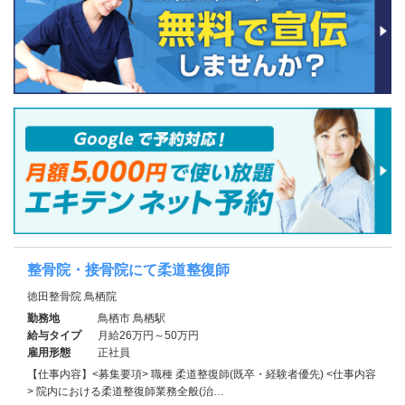
整骨院・接骨院にて柔道整復師
徳田整骨院 鳥栖院
勤務地
鳥栖市 鳥栖駅
給与タイプ
月給26万円～50万円
雇用形態
正社員
【仕事内容】<募集要項> 職種 柔道整復師(既卒・経験者優先) <仕事内容
> 院内における柔道整復師業務全般(治…