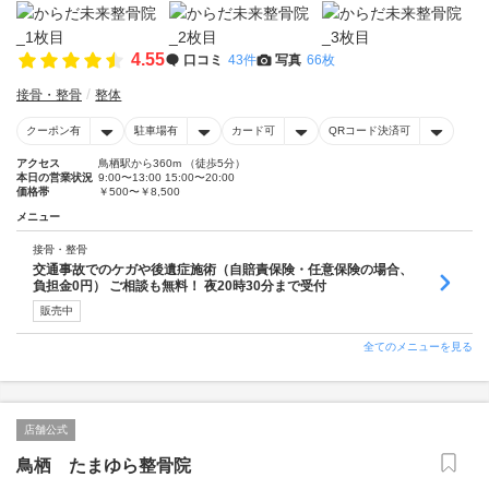
4.55
口コミ
43件
写真
66枚
接骨・整骨
整体
クーポン有
駐車場有
カード可
QRコード決済可
アクセス
鳥栖駅から360m （徒歩5分）
本日の営業状況
9:00〜13:00 15:00〜20:00
価格帯
￥500〜￥8,500
メニュー
接骨・整骨
交通事故でのケガや後遺症施術（自賠責保険・任意保険の場合、
負担金0円） ご相談も無料！ 夜20時30分まで受付
販売中
全てのメニューを見る
店舗公式
鳥栖 たまゆら整骨院