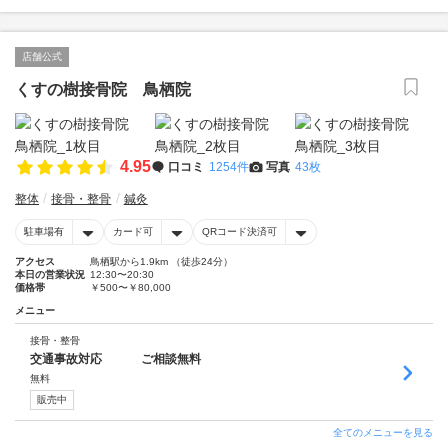
店舗公式
くすの樹接骨院 鳥栖院
4.95
口コミ
1254件
写真
43枚
整体
接骨・整骨
鍼灸
駐車場有
カード可
QRコード決済可
アクセス
鳥栖駅から1.9km （徒歩24分）
本日の営業状況
12:30〜20:30
価格帯
￥500〜￥80,000
メニュー
接骨・整骨
交通事故対応 ご相談無料
無料
販売中
全てのメニューを見る