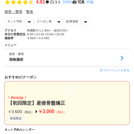
4.81
口コミ
339件
写真
35枚
接骨・整骨
整体
ネット予約
クーポン有
駐車場有
アクセス
鳥栖駅から1.8km （徒歩23分）
本日の営業状況
9:00〜12:30 15:00〜19:30
価格帯
￥500〜￥4,000
メニュー
接骨・整骨
保険施術
全てのメニューを見る
おすすめのクーポン
16
PickUp
【初回限定】産後骨盤矯正
3,000
3,600
￥
￥
（税込）
（税込）
新規限定
ネット予約カレンダー