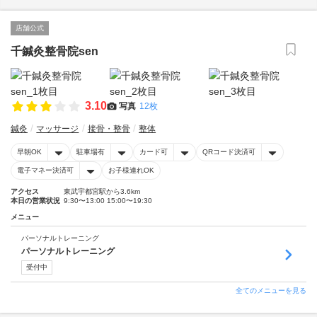
店舗公式
千鍼灸整骨院sen
3.10
写真
12枚
鍼灸
マッサージ
接骨・整骨
整体
早朝OK
駐車場有
カード可
QRコード決済可
電子マネー決済可
お子様連れOK
アクセス
東武宇都宮駅から3.6km
本日の営業状況
9:30〜13:00 15:00〜19:30
メニュー
パーソナルトレーニング
パーソナルトレーニング
受付中
全てのメニューを見る