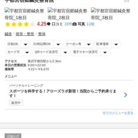
宇都宮宿郷鍼灸整骨院
4.25
口コミ
18件
写真
12枚
鍼灸
接骨・整骨
整体
日祝OK
21時以降OK
クーポン有
駐車場有
カード可
QRコード決済可
電子マネー決済可
アクセス
東武宇都宮駅から2.3km
本日の営業状況
9:00〜22:00
価格帯
￥22〜￥8,470
メニュー
パーソナルトレーニング
スポーツを科学する！アローズラボ新宿！当院からご予約承りま
す！
販売中
全てのメニューを見る
店舗公式