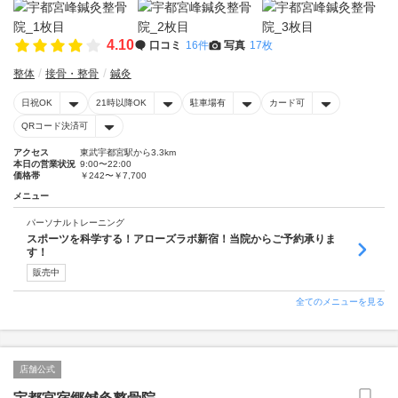
4.10
口コミ
16件
写真
17枚
整体
接骨・整骨
鍼灸
日祝OK
21時以降OK
駐車場有
カード可
QRコード決済可
アクセス
東武宇都宮駅から3.3km
本日の営業状況
9:00〜22:00
価格帯
￥242〜￥7,700
メニュー
パーソナルトレーニング
スポーツを科学する！アローズラボ新宿！当院からご予約承りま
す！
販売中
全てのメニューを見る
店舗公式