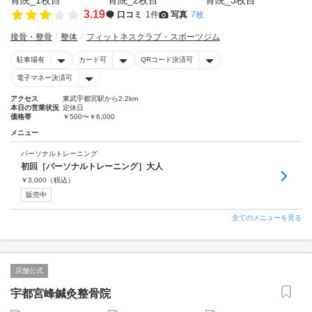
3.19
口コミ
1件
写真
7枚
接骨・整骨
整体
フィットネスクラブ・スポーツジム
駐車場有
カード可
QRコード決済可
電子マネー決済可
アクセス
東武宇都宮駅から2.2km
本日の営業状況
定休日
価格帯
￥500〜￥6,000
メニュー
パーソナルトレーニング
初回［パーソナルトレーニング］大人
￥
3,000
（税込）
販売中
全てのメニューを見る
店舗公式
宇都宮峰鍼灸整骨院