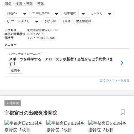
鍼灸
接骨・整骨
整体
日祝OK
21時以降OK
駐車場有
カード可
QRコード決済可
きゆう師
はり師
柔道整復師
アクセス
東武宇都宮駅から3.6km
本日の営業状況
9:00〜22:00
価格帯
￥22〜￥20,190,503
メニュー
パーソナルトレーニング
スポーツを科学する！アローズラボ新宿！当院からご予約承りま
す！
販売中
全てのメニューを見る
店舗公式
宇都宮日の出鍼灸接骨院