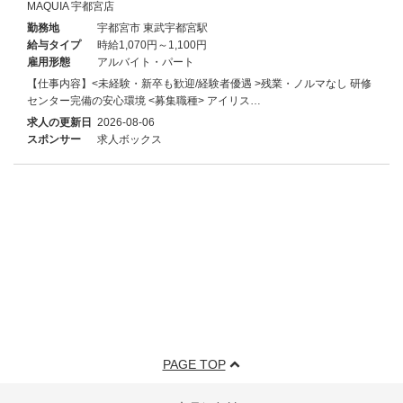
MAQUIA 宇都宮店
勤務地
宇都宮市 東武宇都宮駅
給与タイプ
時給1,070円～1,100円
雇用形態
アルバイト・パート
【仕事内容】<未経験・新卒も歓迎/経験者優遇 >残業・ノルマなし 研修
センター完備の安心環境 <募集職種> アイリス…
求人の更新日
2026-08-06
スポンサー
求人ボックス
PAGE TOP