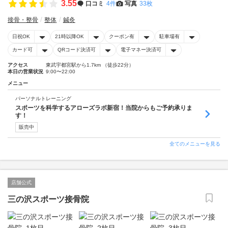
3.55
口コミ
4件
写真
33枚
接骨・整骨
整体
鍼灸
日祝OK
21時以降OK
クーポン有
駐車場有
カード可
QRコード決済可
電子マネー決済可
アクセス
東武宇都宮駅から1.7km （徒歩22分）
本日の営業状況
9:00〜22:00
メニュー
パーソナルトレーニング
スポーツを科学するアローズラボ新宿！当院からもご予約承りま
す！
販売中
全てのメニューを見る
店舗公式
三の沢スポーツ接骨院