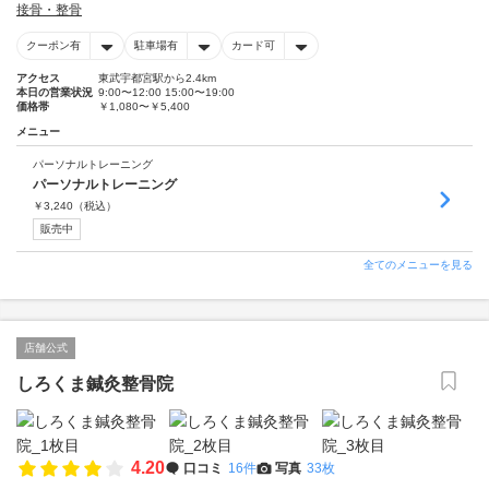
接骨・整骨
クーポン有
駐車場有
カード可
アクセス
東武宇都宮駅から2.4km
本日の営業状況
9:00〜12:00 15:00〜19:00
価格帯
￥1,080〜￥5,400
メニュー
パーソナルトレーニング
パーソナルトレーニング
￥
3,240
（税込）
販売中
全てのメニューを見る
店舗公式
しろくま鍼灸整骨院
4.20
口コミ
16件
写真
33枚