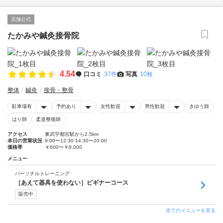
店舗公式
たかみや鍼灸接骨院
4.54
口コミ
37件
写真
10枚
整体
鍼灸
接骨・整骨
駐車場有
予約あり
女性歓迎
男性歓迎
きゆう師
はり師
柔道整復師
アクセス
東武宇都宮駅から2.5km
本日の営業状況
9:00〜12:30 14:30〜20:00
価格帯
￥600〜￥8,000
メニュー
パーソナルトレーニング
［あえて器具を使わない］ビギナーコース
販売中
全てのメニューを見る